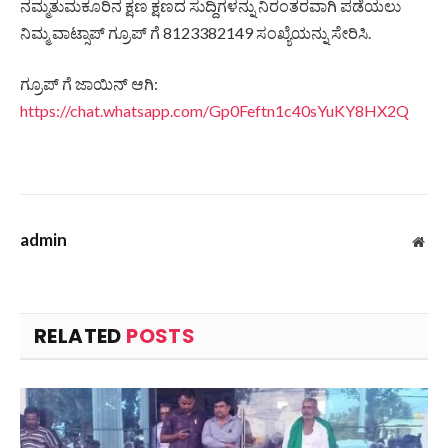
ನಮ್ಮತುಮಕೂರಿನ ಕ್ಷಣ ಕ್ಷಣದ ಸುದ್ದಿಗಳನ್ನು ನಿರಂತರವಾಗಿ ಪಡೆಯಲು
ನಿಮ್ಮ ವಾಟ್ಸಾಪ್ ಗ್ರೂಪ್ ಗೆ 8123382149 ಸಂಖ್ಯೆಯನ್ನು ಸೇರಿಸಿ.
ಗ್ರೂಪ್ ಗೆ ಜಾಯಿನ್ ಆಗಿ:
https://chat.whatsapp.com/Gp0Feftn1c40sYuKY8HX2Q
admin
Web
RELATED
POSTS