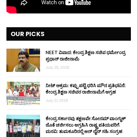
OUR PICKS
NEET ವಿವಾದ: ಕೇಂದ್ರ ಶಿಕ್ಷಣ ಸಚಿವ ಧರ್ಮೇಂದ್ರ
ಪ್ರಧಾನ್ ರಾಜೀನಾಮೆ
July 25, 2026
ನೀಟ್ ಅಕ್ರಮ: ಕಪ್ಪು ಪಟ್ಟಿ ಧರಿಸಿ ಮೌನ ಪ್ರತಿಭಟನೆ:
ಕೇಂದ್ರ ಶಿಕ್ಷಣ ಸಚಿವರ ರಾಜೀನಾಮೆಗೆ ಆಗ್ರಹ
July 21, 2026
ಕೇಂದ್ರ ಸರ್ಕಾರವು ತಕ್ಷಣವೇ ಸೋನಮ್ ವಾಂಗ್ಚುಕ್
ಜೊತೆ ಚರ್ಚಿಸಲು ಆಗ್ರಹಿಸಿ ರಾಷ್ಟ್ರಪತಿಯವರಿಗೆ
ಮನವಿ: ತುಮಕೂರಿನಲ್ಲಿ ಆನ್‌ ಲೈನ್ ಸಹಿ ಸಂಗ್ರಹ