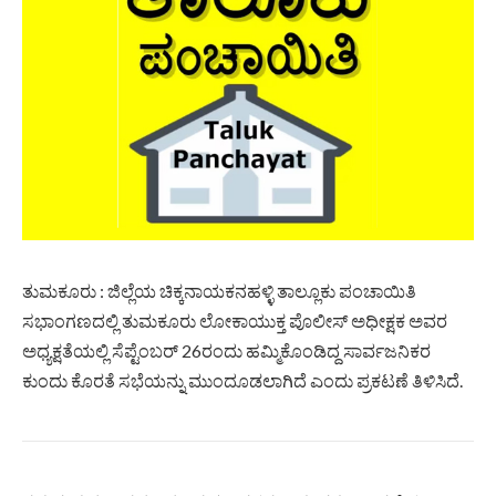
ತುಮಕೂರು : ಜಿಲ್ಲೆಯ ಚಿಕ್ಕನಾಯಕನಹಳ್ಳಿ ತಾಲ್ಲೂಕು ಪಂಚಾಯಿತಿ
ಸಭಾಂಗಣದಲ್ಲಿ ತುಮಕೂರು ಲೋಕಾಯುಕ್ತ ಪೊಲೀಸ್ ಅಧೀಕ್ಷಕ ಅವರ
ಅಧ್ಯಕ್ಷತೆಯಲ್ಲಿ ಸೆಪ್ಟೆಂಬರ್ 26ರಂದು ಹಮ್ಮಿಕೊಂಡಿದ್ದ ಸಾರ್ವಜನಿಕರ
ಕುಂದು ಕೊರತೆ ಸಭೆಯನ್ನು ಮುಂದೂಡಲಾಗಿದೆ ಎಂದು ಪ್ರಕಟಣೆ ತಿಳಿಸಿದೆ.