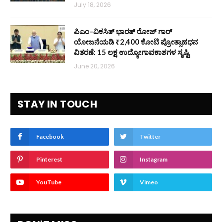
July 18, 2026
ಪಿಎಂ–ವಿಕಸಿತ್ ಭಾರತ್ ರೋಜ್‌ ಗಾರ್
ಯೋಜನೆಯಡಿ ₹2,400 ಕೋಟಿ ಪ್ರೋತ್ಸಾಹಧನ
ವಿತರಣೆ: 15 ಲಕ್ಷ ಉದ್ಯೋಗಾವಕಾಶಗಳ ಸೃಷ್ಟಿ
June 20, 2026
STAY IN TOUCH
Facebook
Twitter
Pinterest
Instagram
YouTube
Vimeo