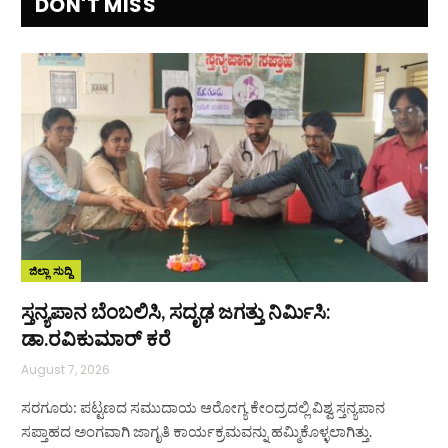
DON'T MISS
ಜಿಲ್ಲಾ ಸುದ್ದಿ
ಸ್ತನ್ಯಪಾನ ಬೆಂಬಲಿಸಿ, ಸದೃಢ ಜಗತ್ತು ನಿರ್ಮಿಸಿ:
ಡಾ.ರವಿಕುಮಾರ್ ಕರೆ
August 7, 2026
ಸರಗೂರು: ಪಟ್ಟಣದ ಸಮುದಾಯ ಆರೋಗ್ಯ ಕೇಂದ್ರದಲ್ಲಿ ವಿಶ್ವ ಸ್ತನ್ಯಪಾನ
ಸಪ್ತಾಹದ ಅಂಗವಾಗಿ ಜಾಗೃತಿ ಕಾರ್ಯಕ್ರಮವನ್ನು ಹಮ್ಮಿಕೊಳ್ಳಲಾಗಿತ್ತು.