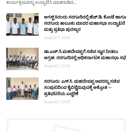
ಕಾರ್ಯಕ್ರಮವನ್ನು ಉದ್ಘಾಟಿಸಿ ಮಾತನಾಡಿದ…
ಆಗಸ್ಟ್ 8ರಂದು ಸರಗೂರಿನಲ್ಲಿ ಹೆಚ್.ಡಿ. ಕೋಟೆ ಹಾಗೂ
ಸರಗೂರು ತಾಲೂಕು ಮಾದರ ಮಹಾಸಭಾ ಉದ್ಘಾಟನೆ
ಮತ್ತು ಪ್ರತಿಭಾ ಪುರಸ್ಕಾರ
August 7, 2026
ಡಾ.ಎಚ್.ಸಿ.ಮಹದೇವಪ್ಪಗೆ ಸಚಿವ ಸ್ಥಾನ ನೀಡಲು
ಆಗ್ರಹ: ಸರಗೂರಿನಲ್ಲಿ ಅಧಿಕರ್ನಾಟಕ ಮಹಾಸಭಾ ಸಭೆ
August 7, 2026
ಸರಗೂರು: ಎಸ್.ಸಿ. ಮಹದೇವಪ್ಪ ಅವರನ್ನು ಸಚಿವ
ಸಂಪುಟದಿಂದ ಕೈಬಿಟ್ಟಿರುವುದಕ್ಕೆ ಆಕ್ರೋಶ —
ಪ್ರತಿಭಟನೆಯ ಎಚ್ಚರಿಕೆ
August 7, 2026