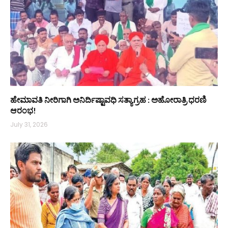
ಹೇಮಾವತಿ ನೀರಿಗಾಗಿ ಅನಿರ್ದಿಷ್ಟಾವಧಿ ಸತ್ಯಾಗ್ರಹ : ಅಹೋರಾತ್ರಿ ಧರಣಿ
ಆರಂಭ!
July 31, 2026