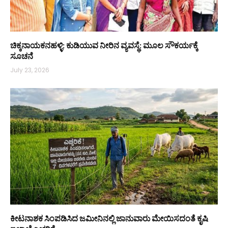
ಚಿಕ್ಕನಾಯಕನಹಳ್ಳಿ: ಕುಡಿಯುವ ನೀರಿನ ವ್ಯವಸ್ಥೆ: ಮೂಲ ಸೌಕರ್ಯಕ್ಕೆ
ಸೂಚನೆ
July 23, 2026
ಕೀಟನಾಶಕ ಸಿಂಪಡಿಸಿದ ಜಮೀನಿನಲ್ಲಿ ಜಾನುವಾರು ಮೇಯಿಸದಂತೆ ಕೃಷಿ