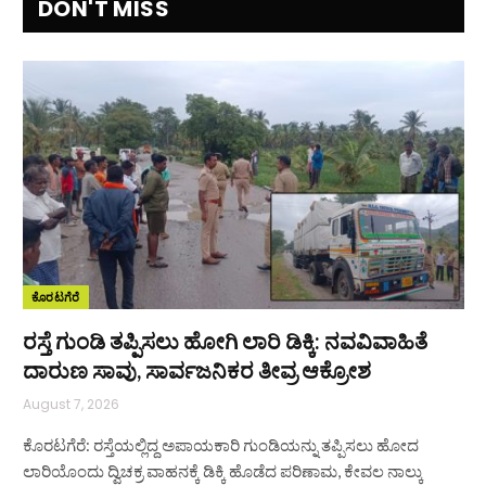
DON'T MISS
ಕೊರಟಗೆರೆ
ರಸ್ತೆ ಗುಂಡಿ ತಪ್ಪಿಸಲು ಹೋಗಿ ಲಾರಿ ಡಿಕ್ಕಿ: ನವವಿವಾಹಿತೆ
ದಾರುಣ ಸಾವು, ಸಾರ್ವಜನಿಕರ ತೀವ್ರ ಆಕ್ರೋಶ
August 7, 2026
ಕೊರಟಗೆರೆ: ರಸ್ತೆಯಲ್ಲಿದ್ದ ಅಪಾಯಕಾರಿ ಗುಂಡಿಯನ್ನು ತಪ್ಪಿಸಲು ಹೋದ
ಲಾರಿಯೊಂದು ದ್ವಿಚಕ್ರ ವಾಹನಕ್ಕೆ ಡಿಕ್ಕಿ ಹೊಡೆದ ಪರಿಣಾಮ, ಕೇವಲ ನಾಲ್ಕು