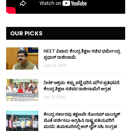
OUR PICKS
NEET ವಿವಾದ: ಕೇಂದ್ರ ಶಿಕ್ಷಣ ಸಚಿವ ಧರ್ಮೇಂದ್ರ
ಪ್ರಧಾನ್ ರಾಜೀನಾಮೆ
July 25, 2026
ನೀಟ್ ಅಕ್ರಮ: ಕಪ್ಪು ಪಟ್ಟಿ ಧರಿಸಿ ಮೌನ ಪ್ರತಿಭಟನೆ:
ಕೇಂದ್ರ ಶಿಕ್ಷಣ ಸಚಿವರ ರಾಜೀನಾಮೆಗೆ ಆಗ್ರಹ
July 21, 2026
ಕೇಂದ್ರ ಸರ್ಕಾರವು ತಕ್ಷಣವೇ ಸೋನಮ್ ವಾಂಗ್ಚುಕ್
ಜೊತೆ ಚರ್ಚಿಸಲು ಆಗ್ರಹಿಸಿ ರಾಷ್ಟ್ರಪತಿಯವರಿಗೆ
ಮನವಿ: ತುಮಕೂರಿನಲ್ಲಿ ಆನ್‌ ಲೈನ್ ಸಹಿ ಸಂಗ್ರಹ