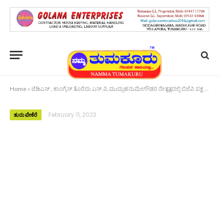
Home
»
ಜೆಡಿಎಸ್ , ಕಾಂಗ್ರೆಸ್ ತೊರೆದು ಎಸ್.ಪಿ.ಮುದ್ದುಹನುಮೇಗೌಡರ ನೇತೃತ್ವದಲ್ಲಿ ಬಿಜೆಪಿ ಪಕ್ಷ ಸೇರಿದ ನಾಯಕರು
February 11, 2023
ತುರುವೇಕೆರೆ