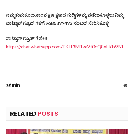
ನಮ್ಮತುಮಕೂರು
.
ಕಾಂನ
ಕ್ಷಣ
ಕ್ಷಣದ
ಸುದ್ದಿಗಳನ್ನು
ಪಡೆದುಕೊಳ್ಳಲು
ನಿಮ್ಮ
ವಾಟ್ಸಾಪ್
ಗ್ರೂಪ್
ಗಳಿಗೆ
9686399493
ನಂಬರ್
ಸೇರಿಸಿಕೊಳ್ಳಿ
.
ವಾಟ್ಸಾಪ್
ಗ್ರೂಪ್
ಗೆ
ಸೇರಿ
:
https://chat.whatsapp.com/EKLI3M1veVt0cQ8xLKb9B1
admin
Web
RELATED
POSTS