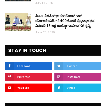
July 18, 2026
ಪಿಎಂ–ವಿಕಸಿತ್ ಭಾರತ್ ರೋಜ್‌ ಗಾರ್
ಯೋಜನೆಯಡಿ ₹2,400 ಕೋಟಿ ಪ್ರೋತ್ಸಾಹಧನ
ವಿತರಣೆ: 15 ಲಕ್ಷ ಉದ್ಯೋಗಾವಕಾಶಗಳ ಸೃಷ್ಟಿ
June 20, 2026
STAY IN TOUCH
Facebook
Twitter
Pinterest
Instagram
YouTube
Vimeo