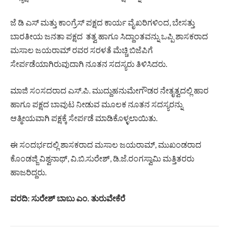
ಜೆ ಡಿ ಎಸ್ ಮತ್ತು ಕಾಂಗ್ರೆಸ್ ಪಕ್ಷದ ಕಾರ್ಯ ವೈಖರಿಗಳಿಂದ, ಬೇಸತ್ತು
ಬಾರತೀಯ ಜನತಾ ಪಕ್ಷದ ತತ್ವ ಹಾಗೂ ಸಿದ್ದಾಂತವನ್ನು ಒಪ್ಪಿ ಶಾಸಕರಾದ
ಮಸಾಲ ಜಯರಾಮ್ ರವರ ಸರಳತೆ ಮೆಚ್ಚಿ ಬಿಜೆಪಿಗೆ
ಸೇರ್ಪಡೆಯಾಗಿರುವುದಾಗಿ ನೂತನ ಸದಸ್ಯರು ತಿಳಿಸಿದರು.
ಮಾಜಿ ಸಂಸದರಾದ ಎಸ್.ಪಿ. ಮುದ್ದುಹನುಮೇಗೌಡರ ನೇತೃತ್ವದಲ್ಲಿ ಹಾರ
ಹಾಗೂ ಪಕ್ಷದ ಬಾವುಟ ನೀಡುವ ಮೂಲಕ ನೂತನ ಸದಸ್ಯರನ್ನು
ಆತ್ಮೀಯವಾಗಿ ಪಕ್ಷಕ್ಕೆ ಸೇರ್ಪಡೆ ಮಾಡಿಕೊಳ್ಳಲಾಯಿತು.
ಈ ಸಂದರ್ಭದಲ್ಲಿ ಶಾಸಕರಾದ ಮಸಾಲ ಜಯರಾಮ್, ಮುಖಂಡರಾದ
ಕೊಂಡಜ್ಜಿ ವಿಶ್ವನಾಥ್, ವಿ.ಬಿ.ಸುರೇಶ್, ಡಿ.ಜೆ.ರಂಗಸ್ವಾಮಿ ಮತ್ತಿತರರು
ಹಾಜರಿದ್ದರು.
ವರದಿ: ಸುರೇಶ್ ಬಾಬು ಎಂ. ತುರುವೇಕೆರೆ