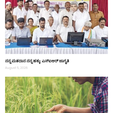
ನನ್ನ ಮತದಾನ ನನ್ನ ಹಕ್ಕು: ಎಸ್ಐಆರ್ ಜಾಗೃತಿ
August 5, 2026