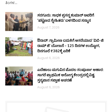
ತಿಂಗಳ…
ಸರಗೂರು: ಸಾಧಕ ಪ್ರಸನ್ನ ಕುಮಾರ್ ಅವರಿಗೆ
‘ಪಟ್ಟಣದ ಸ್ನೇಹಿತರು’ ಬಳಗದಿಂದ ಸನ್ಮಾನ
August 7, 2026
ಔರಾದ್: ಗ್ರಾಮೀಣ ಬದುಕಿಗೆ ಆಸರೆಯಾದ ‘ವಿಬಿ-ಜಿ
ರಾಮ್ ಜಿ’ ಯೋಜನೆ – 125 ದಿನಗಳ ಉದ್ಯೋಗ,
ದಿನಗೂಲಿ ₹382ಕ್ಕೆ ಏರಿಕೆ
August 6, 2026
ಎದೆಹಾಲು ಮಗುವಿನ ಮೊದಲ ಸಂಪೂರ್ಣ ಆಹಾರ:
ಸಾಗರೆ ಪ್ರಾಥಮಿಕ ಆರೋಗ್ಯ ಕೇಂದ್ರದಲ್ಲಿ ವಿಶ್ವ
ಸ್ತನ್ಯಪಾನ ಸಪ್ತಾಹ ಆಚರಣೆ
August 6, 2026