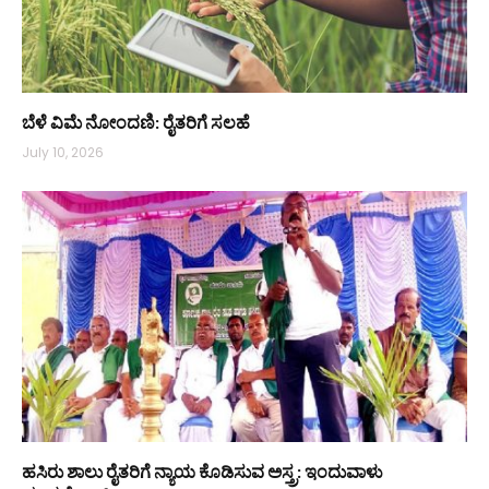
ಬೆಳೆ ವಿಮೆ ನೋಂದಣಿ: ರೈತರಿಗೆ ಸಲಹೆ
July 10, 2026
ಹಸಿರು ಶಾಲು ರೈತರಿಗೆ ನ್ಯಾಯ ಕೊಡಿಸುವ ಅಸ್ತ್ರ: ಇಂದುವಾಳು