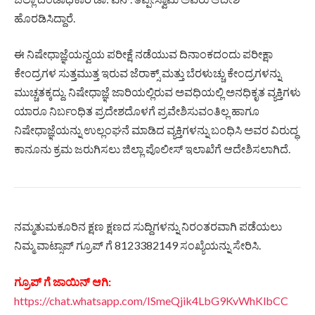
ಹೊರಡಿಸಿದ್ದಾರೆ.
ಈ ನಿಷೇಧಾಜ್ಞೆಯನ್ವಯ ಪರೀಕ್ಷೆ ನಡೆಯುವ ದಿನಾಂಕದಂದು ಪರೀಕ್ಷಾ
ಕೇಂದ್ರಗಳ ಸುತ್ತಮುತ್ತ ಇರುವ ಜೆರಾಕ್ಸ್ ಮತ್ತು ಬೆರಳುಚ್ಚು ಕೇಂದ್ರಗಳನ್ನು
ಮುಚ್ಚತಕ್ಕದ್ದು. ನಿಷೇಧಾಜ್ಞೆ ಜಾರಿಯಲ್ಲಿರುವ ಅವಧಿಯಲ್ಲಿ ಅನಧಿಕೃತ ವ್ಯಕ್ತಿಗಳು
ಯಾರೂ ನಿರ್ಬಂಧಿತ ಪ್ರದೇಶದೊಳಗೆ ಪ್ರವೇಶಿಸುವಂತಿಲ್ಲ ಹಾಗೂ
ನಿಷೇಧಾಜ್ಞೆಯನ್ನು ಉಲ್ಲಂಘನೆ ಮಾಡಿದ ವ್ಯಕ್ತಿಗಳನ್ನು ಬಂಧಿಸಿ ಅವರ ವಿರುದ್ಧ
ಕಾನೂನು ಕ್ರಮ ಜರುಗಿಸಲು ಜಿಲ್ಲಾ ಪೊಲೀಸ್ ಇಲಾಖೆಗೆ ಆದೇಶಿಸಲಾಗಿದೆ.
ನಮ್ಮತುಮಕೂರಿನ ಕ್ಷಣ ಕ್ಷಣದ ಸುದ್ದಿಗಳನ್ನು ನಿರಂತರವಾಗಿ ಪಡೆಯಲು
ನಿಮ್ಮ ವಾಟ್ಸಾಪ್ ಗ್ರೂಪ್ ಗೆ 8123382149 ಸಂಖ್ಯೆಯನ್ನು ಸೇರಿಸಿ.
ಗ್ರೂಪ್ ಗೆ ಜಾಯಿನ್ ಆಗಿ:
https://chat.whatsapp.com/ISmeQjik4LbG9KvWhKlbCC