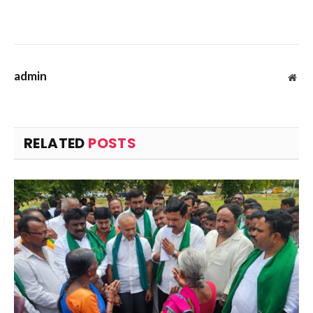
admin
Web
RELATED
POSTS