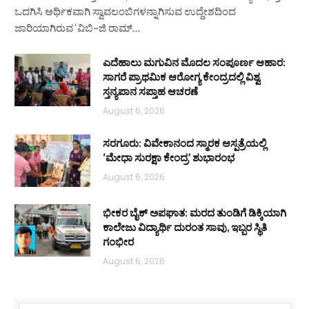
ಒದಗಿಸಿ ಆರ್ಥಿಕವಾಗಿ ಸ್ವಾವಲಂಬಿಗಳನ್ನಾಗಿಸುವ ಉದ್ದೇಶದಿಂದ
ಜಾರಿಯಾಗಿರುವ ‘ವಿಬಿ–ಜಿ ರಾಮ್…
ಎದೆಹಾಲು ಮಗುವಿನ ಮೊದಲ ಸಂಪೂರ್ಣ ಆಹಾರ:
ಸಾಗರೆ ಪ್ರಾಥಮಿಕ ಆರೋಗ್ಯ ಕೇಂದ್ರದಲ್ಲಿ ವಿಶ್ವ
ಸ್ತನ್ಯಪಾನ ಸಪ್ತಾಹ ಆಚರಣೆ
August 6, 2026
ಸರಗೂರು: ವಿವೇಕಾನಂದ ಸ್ಮಾರಕ ಆಸ್ಪತ್ರೆಯಲ್ಲಿ
‘ಮೇಧಾ ಸುರಕ್ಷಾ ಕೇಂದ್ರ’ ಶುಭಾರಂಭ
August 6, 2026
ಭೀಕರ ಬೈಕ್ ಅಪಘಾತ: ಮರದ ತುಂಡಿಗೆ ಡಿಕ್ಕಿಯಾಗಿ
ಕಾಲೇಜು ವಿದ್ಯಾರ್ಥಿ ದುರಂತ ಸಾವು, ಇಬ್ಬರ ಸ್ಥಿತಿ
ಗಂಭೀರ
August 6, 2026