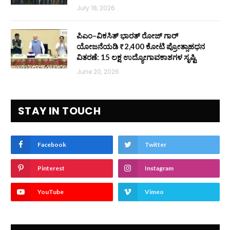
July 18, 2026
ಪಿಎಂ–ವಿಕಸಿತ್ ಭಾರತ್ ರೋಜ್‌ ಗಾರ್
ಯೋಜನೆಯಡಿ ₹2,400 ಕೋಟಿ ಪ್ರೋತ್ಸಾಹಧನ
ವಿತರಣೆ: 15 ಲಕ್ಷ ಉದ್ಯೋಗಾವಕಾಶಗಳ ಸೃಷ್ಟಿ
June 20, 2026
STAY IN TOUCH
Facebook
Twitter
Pinterest
Instagram
YouTube
Vimeo