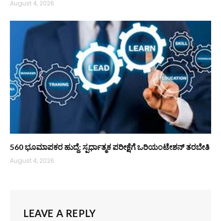
August 4, 2026
560 ಭೂಮಾಪಕರ ಹುದ್ದೆ: ಸ್ಪರ್ಧಾತ್ಮಕ ಪರೀಕ್ಷೆಗೆ ಒರಿಯಂಟೇಶನ್ ತರಬೇತಿ
August 4, 2026
LEAVE A REPLY