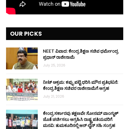
OUR PICKS
NEET ವಿವಾದ: ಕೇಂದ್ರ ಶಿಕ್ಷಣ ಸಚಿವ ಧರ್ಮೇಂದ್ರ
ಪ್ರಧಾನ್ ರಾಜೀನಾಮೆ
July 25, 2026
ನೀಟ್ ಅಕ್ರಮ: ಕಪ್ಪು ಪಟ್ಟಿ ಧರಿಸಿ ಮೌನ ಪ್ರತಿಭಟನೆ:
ಕೇಂದ್ರ ಶಿಕ್ಷಣ ಸಚಿವರ ರಾಜೀನಾಮೆಗೆ ಆಗ್ರಹ
July 21, 2026
ಕೇಂದ್ರ ಸರ್ಕಾರವು ತಕ್ಷಣವೇ ಸೋನಮ್ ವಾಂಗ್ಚುಕ್
ಜೊತೆ ಚರ್ಚಿಸಲು ಆಗ್ರಹಿಸಿ ರಾಷ್ಟ್ರಪತಿಯವರಿಗೆ
ಮನವಿ: ತುಮಕೂರಿನಲ್ಲಿ ಆನ್‌ ಲೈನ್ ಸಹಿ ಸಂಗ್ರಹ