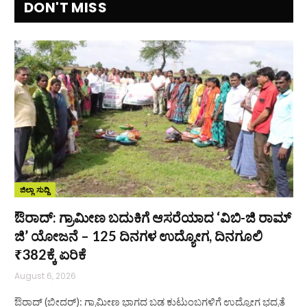
DON'T MISS
ಜಿಲ್ಲಾ ಸುದ್ದಿ
ಔರಾದ್: ಗ್ರಾಮೀಣ ಬದುಕಿಗೆ ಆಸರೆಯಾದ ‘ವಿಬಿ-ಜಿ ರಾಮ್
ಜಿ’ ಯೋಜನೆ – 125 ದಿನಗಳ ಉದ್ಯೋಗ, ದಿನಗೂಲಿ
₹382ಕ್ಕೆ ಏರಿಕೆ
August 6, 2026
ಔರಾದ್ (ಬೀದರ್): ಗ್ರಾಮೀಣ ಭಾಗದ ಬಡ ಕುಟುಂಬಗಳಿಗೆ ಉದ್ಯೋಗ ಭದ್ರತೆ