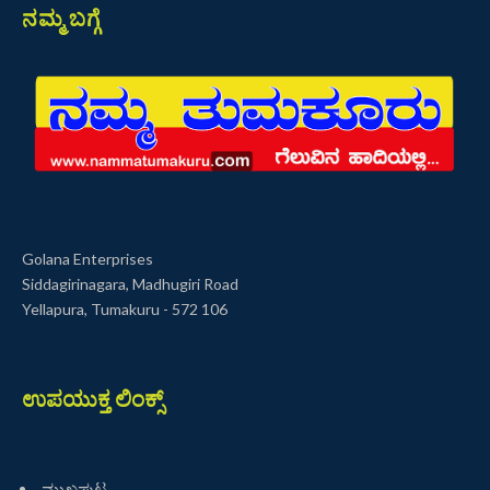
ನಮ್ಮ ಬಗ್ಗೆ
Golana Enterprises
Siddagirinagara, Madhugiri Road
Yellapura, Tumakuru - 572 106
ಉಪಯುಕ್ತ ಲಿಂಕ್ಸ್
ಮುಖಪುಟ