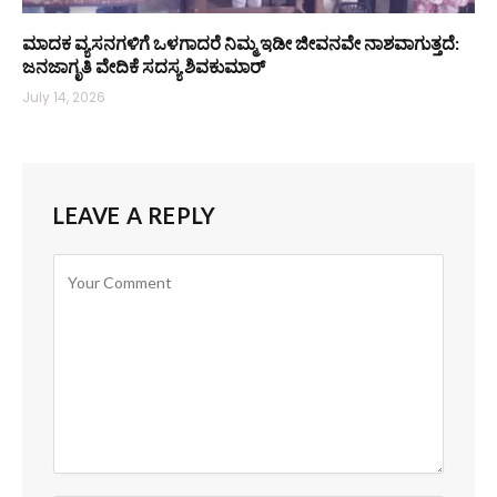
ಮಾದಕ ವ್ಯಸನಗಳಿಗೆ ಒಳಗಾದರೆ ನಿಮ್ಮ ಇಡೀ ಜೀವನವೇ ನಾಶವಾಗುತ್ತದೆ:
ಜನಜಾಗೃತಿ ವೇದಿಕೆ ಸದಸ್ಯ ಶಿವಕುಮಾರ್
July 14, 2026
LEAVE A REPLY