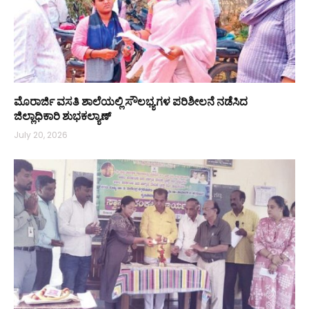
ಮೊರಾರ್ಜಿ ವಸತಿ ಶಾಲೆಯಲ್ಲಿ ಸೌಲಭ್ಯಗಳ ಪರಿಶೀಲನೆ ನಡೆಸಿದ
ಜಿಲ್ಲಾಧಿಕಾರಿ ಶುಭಕಲ್ಯಾಣ್
July 20, 2026