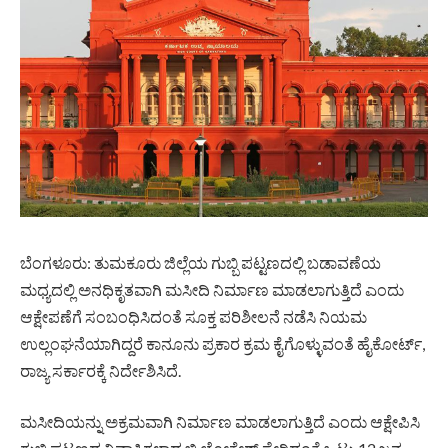
ಬೆಂಗಳೂರು: ತುಮಕೂರು ಜಿಲ್ಲೆಯ ಗುಬ್ಬಿ ಪಟ್ಟಣದಲ್ಲಿ ಬಡಾವಣೆಯ
ಮಧ್ಯದಲ್ಲಿ ಅನಧಿಕೃತವಾಗಿ ಮಸೀದಿ ನಿರ್ಮಾಣ ಮಾಡಲಾಗುತ್ತಿದೆ ಎಂದು
ಆಕ್ಷೇಪಣೆಗೆ ಸಂಬಂಧಿಸಿದಂತೆ ಸೂಕ್ತ ಪರಿಶೀಲನೆ ನಡೆಸಿ ನಿಯಮ
ಉಲ್ಲಂಘನೆಯಾಗಿದ್ದರೆ ಕಾನೂನು ಪ್ರಕಾರ ಕ್ರಮ ಕೈಗೊಳ್ಳುವಂತೆ ಹೈಕೋರ್ಟ್‌,
ರಾಜ್ಯ ಸರ್ಕಾರಕ್ಕೆ ನಿರ್ದೇಶಿಸಿದೆ.
ಮಸೀದಿಯನ್ನು ಅಕ್ರಮವಾಗಿ ನಿರ್ಮಾಣ ಮಾಡಲಾಗುತ್ತಿದೆ ಎಂದು ಆಕ್ಷೇಪಿಸಿ