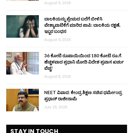
August 9, 2026
ಬಾಲಕಿಯನ್ನು ಪ್ರೇಮದ ಬಲೆಗೆ ಬೀಳಿಸಿ
ವೇಶ್ಯಾವಾಟಿಕೆಗೆ ಮಾರಿದ ಪಾಪಿ: ಬಾಲಕಿಯ ರಕ್ಷಣೆ,
ಇಬ್ಬರ ಬಂಧನ
August 9, 2026
36 ಕೋಟಿ ರೂಪಾಯಿಯಿಂದ 180 ಕೋಟಿ ರೂ.ಗೆ
ಹೆಚ್ಚಳವಾದ ಪ್ರಧಾನಿ ಮೋದಿ ವಿದೇಶ ಪ್ರವಾಸ ಖರ್ಚು
ವೆಚ್ಚ!
August 8, 2026
NEET ವಿವಾದ: ಕೇಂದ್ರ ಶಿಕ್ಷಣ ಸಚಿವ ಧರ್ಮೇಂದ್ರ
ಪ್ರಧಾನ್ ರಾಜೀನಾಮೆ
July 25, 2026
STAY IN TOUCH