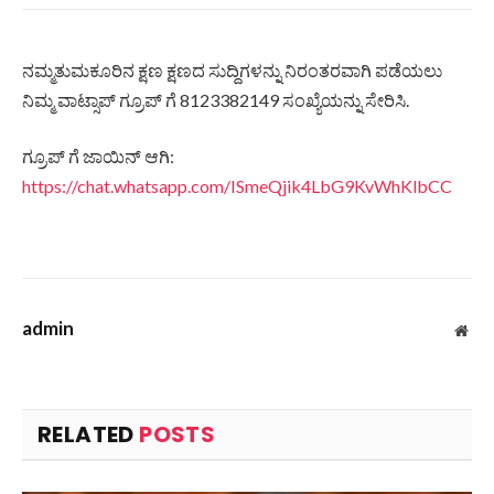
ನಮ್ಮತುಮಕೂರಿನ ಕ್ಷಣ ಕ್ಷಣದ ಸುದ್ದಿಗಳನ್ನು ನಿರಂತರವಾಗಿ ಪಡೆಯಲು
ನಿಮ್ಮ ವಾಟ್ಸಾಪ್ ಗ್ರೂಪ್ ಗೆ 8123382149 ಸಂಖ್ಯೆಯನ್ನು ಸೇರಿಸಿ.
ಗ್ರೂಪ್ ಗೆ ಜಾಯಿನ್ ಆಗಿ:
https://chat.whatsapp.com/ISmeQjik4LbG9KvWhKlbCC
admin
Web
RELATED
POSTS