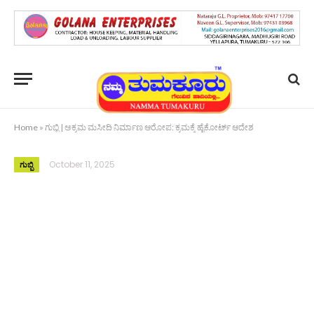
Home
»
ಗುಬ್ಬಿ | ಅಕ್ರಮ ಮಸೀದಿ ನಿರ್ಮಾಣ ಆರೋಪ: ಕ್ರಮಕ್ಕೆ ಹೈಕೋರ್ಟ್ ಆದೇಶ
October 11, 2025
ಗುಬ್ಬಿ