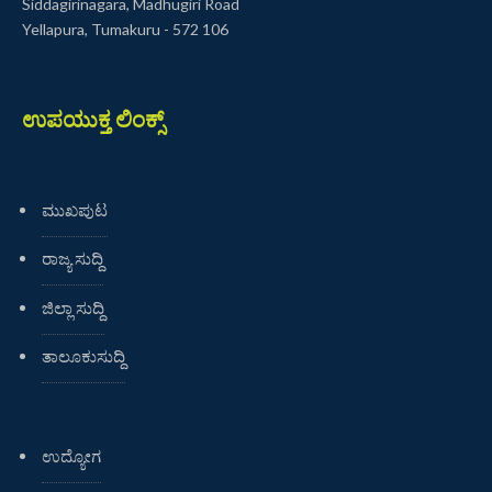
Siddagirinagara, Madhugiri Road
Yellapura, Tumakuru - 572 106
ಉಪಯುಕ್ತ ಲಿಂಕ್ಸ್
ಮುಖಪುಟ
ರಾಜ್ಯ ಸುದ್ದಿ
ಜಿಲ್ಲಾ ಸುದ್ದಿ
ತಾಲೂಕುಸುದ್ದಿ
ಉದ್ಯೋಗ