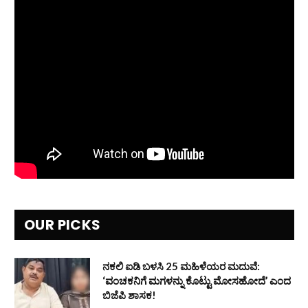
OUR PICKS
ನಕಲಿ ಐಡಿ ಬಳಸಿ 25 ಮಹಿಳೆಯರ ಮದುವೆ:
‘ವಂಚಕನಿಗೆ ಮಗಳನ್ನು ಕೊಟ್ಟು ಮೋಸಹೋದೆ’ ಎಂದ
ಬಿಜೆಪಿ ಶಾಸಕ!