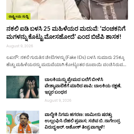
ರಾಷ್ಟ್ರೀಯ ಸುದ್ದಿ
ನಕಲಿ ಐಡಿ ಬಳಸಿ 25 ಮಹಿಳೆಯರ ಮದುವೆ: ‘ವಂಚಕನಿಗೆ
ಮಗಳನ್ನು ಕೊಟ್ಟು ಮೋಸಹೋದೆ’ ಎಂದ ಬಿಜೆಪಿ ಶಾಸಕ!
August 9, 2026
ಲಖನೌ: ನಕಲಿ ಗುರುತಿನ ಚೀಟಿಗಳನ್ನು (Fake IDs) ಬಳಸಿ ಸುಮಾರು 25ಕ್ಕೂ
ಹೆಚ್ಚು ಮಹಿಳೆಯರನ್ನು ಮದುವೆಯಾಗಿ ಕೋಟ್ಯಂತರ ರೂಪಾಯಿ ವಂಚಿಸಿರುವ…
ಬಾಲಕಿಯನ್ನು ಪ್ರೇಮದ ಬಲೆಗೆ ಬೀಳಿಸಿ
ವೇಶ್ಯಾವಾಟಿಕೆಗೆ ಮಾರಿದ ಪಾಪಿ: ಬಾಲಕಿಯ ರಕ್ಷಣೆ,
ಇಬ್ಬರ ಬಂಧನ
August 9, 2026
ವಾಲ್ಮೀಕಿ ನಿಗಮ ಹಗರಣ: ಜಾಮೀನು ಷರತ್ತು
ಉಲ್ಲಂಘಿಸಿ ದೆಹಲಿ ಪ್ರವಾಸ; ಸಚಿವ ಬಿ. ನಾಗೇಂದ್ರ
ವಿರುದ್ಧ ಆರ್. ಅಶೋಕ್ ತೀವ್ರ ವಾಗ್ದಾಳಿ!