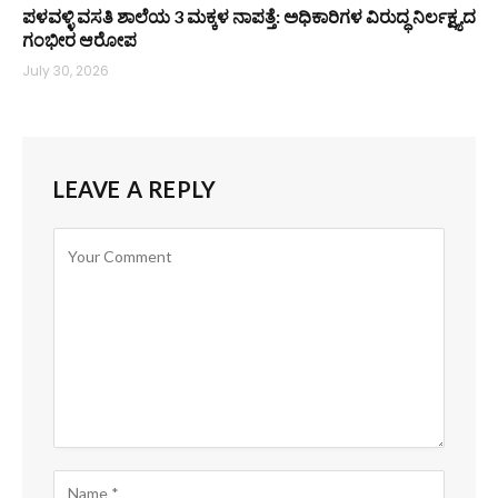
ಪಳವಳ್ಳಿ ವಸತಿ ಶಾಲೆಯ 3 ಮಕ್ಕಳ ನಾಪತ್ತೆ: ಅಧಿಕಾರಿಗಳ ವಿರುದ್ಧ ನಿರ್ಲಕ್ಷ್ಯದ
ಗಂಭೀರ ಆರೋಪ
July 30, 2026
LEAVE A REPLY