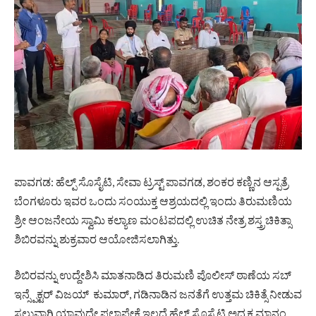
ಪಾವಗಡ: ಹೆಲ್ಪ್ ಸೊಸೈಟಿ, ಸೇವಾ ಟ್ರಸ್ಟ್ ಪಾವಗಡ, ಶಂಕರ ಕಣ್ಣಿನ ಆಸ್ಪತ್ರೆ
ಬೆಂಗಳೂರು ಇವರ ಒಂದು ಸಂಯುಕ್ತ ಆಶ್ರಯದಲ್ಲಿ ಇಂದು ತಿರುಮಣಿಯ
ಶ್ರೀ ಆಂಜನೇಯ ಸ್ವಾಮಿ ಕಲ್ಯಾಣ ಮಂಟಪದಲ್ಲಿ ಉಚಿತ ನೇತ್ರ ಶಸ್ತ್ರಚಿಕಿತ್ಸಾ
ಶಿಬಿರವನ್ನು ಶುಕ್ರವಾರ ಆಯೋಜಿಸಲಾಗಿತ್ತು.
ಶಿಬಿರವನ್ನು ಉದ್ದೇಶಿಸಿ ಮಾತನಾಡಿದ ತಿರುಮಣಿ ಪೊಲೀಸ್ ಠಾಣೆಯ ಸಬ್
ಇನ್ಸ್ಪೆಕ್ಟರ್ ವಿಜಯ್ ಕುಮಾರ್, ಗಡಿನಾಡಿನ ಜನತೆಗೆ ಉತ್ತಮ ಚಿಕಿತ್ಸೆ ನೀಡುವ
ಸಲುವಾಗಿ ಯಾವುದೇ ಫಲಾಪೇಕ್ಷೆ ಇಲ್ಲದೆ ಹೆಲ್ಪ್ ಸೊಸೈಟಿ ಅಧ್ಯಕ್ಷ ಮಾನಂ