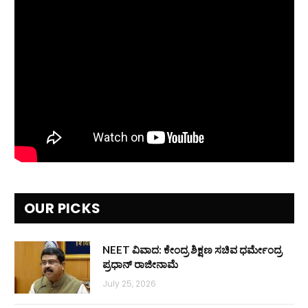
OUR PICKS
NEET ವಿವಾದ: ಕೇಂದ್ರ ಶಿಕ್ಷಣ ಸಚಿವ ಧರ್ಮೇಂದ್ರ
ಪ್ರಧಾನ್ ರಾಜೀನಾಮೆ
July 25, 2026