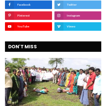
Facebook
Twitter
Pinterest
Instagram
YouTube
Vimeo
DON'T MISS