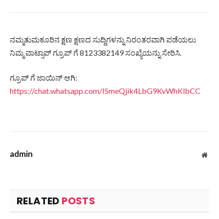
ನಮ್ಮತುಮಕೂರಿನ ಕ್ಷಣ ಕ್ಷಣದ ಸುದ್ದಿಗಳನ್ನು ನಿರಂತರವಾಗಿ ಪಡೆಯಲು
ನಿಮ್ಮ ವಾಟ್ಸಾಪ್ ಗ್ರೂಪ್ ಗೆ 8123382149 ಸಂಖ್ಯೆಯನ್ನು ಸೇರಿಸಿ.
ಗ್ರೂಪ್ ಗೆ ಜಾಯಿನ್ ಆಗಿ:
https://chat.whatsapp.com/ISmeQjik4LbG9KvWhKlbCC
admin
Web
RELATED
POSTS