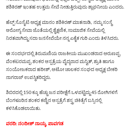
ಶಶಿಕಿರಣ್ ಇಂತಹ ಉತ್ತಮ ಸೇವೆ ನೀಡುತ್ತಿರುವುದು ಶ್ಲಾಘನೀಯ ಎಂದರು.
ಹೆಲ್ಪ್ ಸೊಸೈಟಿ ಅಧ್ಯಕ್ಷ ಮಾನಂ ಶಶಿಕಿರಣ್ ಮಾತನಾಡಿ, ನಮ್ಮ ಸಂಸ್ಥೆ
ಆರೋಗ್ಯ ಸೇವಾ ಜೊತೆಯಲ್ಲಿ ಶೈಕ್ಷಣಿಕ, ಸಾಮಾಜಿಕ ಸೇವೆಯಲ್ಲಿ
ನಿರತವಾಗಿದ್ದು ಸದಾ ಜನಸೇವೆಯೇ ನನ್ನ ಏಕೈಕ ಗುರಿ ಎಂದು ತಿಳಿಸಿದರು.
ಈ ಸಂದರ್ಭದಲ್ಲಿ ತಿರುಮಣಿಯ ರಾಜಕೀಯ ಮುಖಂಡರಾದ ಅರುಣಪ್ಪ,
ವೆಂಕಟರಮಪ್ಪ, ಶಂಕರ ಆಸ್ಪತ್ರೆಯ ವೈದ್ಯರಾದ ಮನ್ವಿತ್, ಶ್ರುತಿ ಹಾಗೂ
ಸಂಯೋಜಕರಾದ ಹರೀಶ್, ಆಟೋ ಚಾಲಕರ ಸಂಘದ ಅಧ್ಯಕ್ಷ ಬೇಕರಿ
ನಾಗರಾಜ್ ಉಪಸ್ಥಿತರಿದ್ದರು.
ಶಿಬಿರದಲ್ಲಿ 150 ಕ್ಕೂ ಹೆಚ್ಚು ಜನ ಪರೀಕ್ಷೆಗೆ ಒಳಪಟ್ಟಿದ್ದು 45 ರೋಗಿಗಳಿಗೆ
ಬೆಂಗಳೂರಿನ ಶಂಕರ ಕಣ್ಣಿನ ಆಸ್ಪತ್ರೆಗೆ ಶಸ್ತ್ರ ಚಿಕಿತ್ಸೆಗೆ ಬಸ್ಸಿನಲ್ಲಿ
ಕಳಿಸಿಕೊಡಲಾಯಿತು.
ವರದಿ: ನಂದೀಶ್ ನಾಯ್ಕ, ಪಾವಗಡ