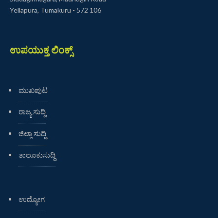
Yellapura, Tumakuru - 572 106
ಉಪಯುಕ್ತ ಲಿಂಕ್ಸ್
ಮುಖಪುಟ
ರಾಜ್ಯ ಸುದ್ದಿ
ಜಿಲ್ಲಾ ಸುದ್ದಿ
ತಾಲೂಕುಸುದ್ದಿ
ಉದ್ಯೋಗ