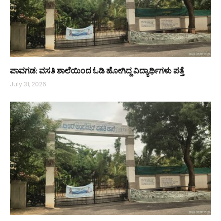
ಪಾವಗಡ: ವಸತಿ ಶಾಲೆಯಿಂದ ಓಡಿ ಹೋಗಿದ್ದ ವಿದ್ಯಾರ್ಥಿಗಳು ಪತ್ತೆ
July 31, 2026