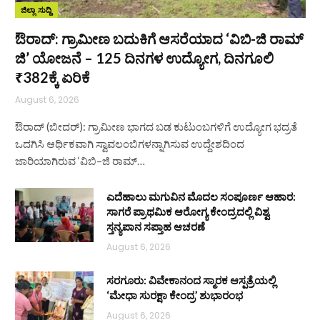
ಜಿಲ್ಲಾ ಸುದ್ದಿ
ಔರಾದ್: ಗ್ರಾಮೀಣ ಬದುಕಿಗೆ ಆಸರೆಯಾದ ‘ವಿಬಿ-ಜಿ ರಾಮ್
ಜಿ’ ಯೋಜನೆ – 125 ದಿನಗಳ ಉದ್ಯೋಗ, ದಿನಗೂಲಿ
₹382ಕ್ಕೆ ಏರಿಕೆ
August 6, 2026
ಔರಾದ್ (ಬೀದರ್): ಗ್ರಾಮೀಣ ಭಾಗದ ಬಡ ಕುಟುಂಬಗಳಿಗೆ ಉದ್ಯೋಗ ಭದ್ರತೆ
ಒದಗಿಸಿ ಆರ್ಥಿಕವಾಗಿ ಸ್ವಾವಲಂಬಿಗಳನ್ನಾಗಿಸುವ ಉದ್ದೇಶದಿಂದ
ಜಾರಿಯಾಗಿರುವ ‘ವಿಬಿ–ಜಿ ರಾಮ್…
ಎದೆಹಾಲು ಮಗುವಿನ ಮೊದಲ ಸಂಪೂರ್ಣ ಆಹಾರ:
ಸಾಗರೆ ಪ್ರಾಥಮಿಕ ಆರೋಗ್ಯ ಕೇಂದ್ರದಲ್ಲಿ ವಿಶ್ವ
ಸ್ತನ್ಯಪಾನ ಸಪ್ತಾಹ ಆಚರಣೆ
August 6, 2026
ಸರಗೂರು: ವಿವೇಕಾನಂದ ಸ್ಮಾರಕ ಆಸ್ಪತ್ರೆಯಲ್ಲಿ
‘ಮೇಧಾ ಸುರಕ್ಷಾ ಕೇಂದ್ರ’ ಶುಭಾರಂಭ
August 6, 2026