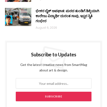
ಭೀಕರ ಬೈಕ್ ಅಪಘಾತ: ಮರದ ತುಂಡಿಗೆ ಡಿಕ್ಕಿಯಾಗಿ
ಕಾಲೇಜು ವಿದ್ಯಾರ್ಥಿ ದುರಂತ ಸಾವು, ಇಬ್ಬರ ಸ್ಥಿತಿ
ಗಂಭೀರ
August 6, 2026
Subscribe to Updates
Get the latest creative news from SmartMag
about art & design.