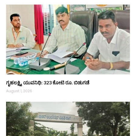
ಗೃಹಲಕ್ಷ್ಮಿ, ಯುವನಿಧಿ: 323 ಕೋಟಿ ರೂ. ಬಿಡುಗಡೆ
August 1, 2026