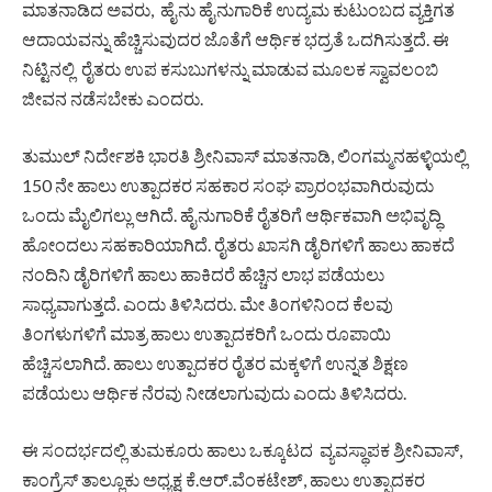
ಮಾತನಾಡಿದ ಅವರು, ಹೈನು ಹೈನುಗಾರಿಕೆ ಉದ್ಯಮ ಕುಟುಂಬದ ವ್ಯಕ್ತಿಗತ
ಆದಾಯವನ್ನು ಹೆಚ್ಚಿಸುವುದರ ಜೊತೆಗೆ ಆರ್ಥಿಕ ಭದ್ರತೆ ಒದಗಿಸುತ್ತದೆ. ಈ
ನಿಟ್ಟಿನಲ್ಲಿ ರೈತರು ಉಪ ಕಸುಬುಗಳನ್ನು ಮಾಡುವ ಮೂಲಕ ಸ್ವಾವಲಂಬಿ
ಜೀವನ ನಡೆಸಬೇಕು ಎಂದರು.
ತುಮುಲ್ ನಿರ್ದೇಶಕಿ ಭಾರತಿ ಶ್ರೀನಿವಾಸ್ ಮಾತನಾಡಿ, ಲಿಂಗಮ್ಮನಹಳ್ಳಿಯಲ್ಲಿ
150 ನೇ ಹಾಲು ಉತ್ಪಾದಕರ ಸಹಕಾರ ಸಂಘ ಪ್ರಾರಂಭವಾಗಿರುವುದು
ಒಂದು ಮೈಲಿಗಲ್ಲು ಆಗಿದೆ. ಹೈನುಗಾರಿಕೆ ರೈತರಿಗೆ ಆರ್ಥಿಕವಾಗಿ ಅಭಿವೃದ್ಧಿ
ಹೋಂದಲು ಸಹಕಾರಿಯಾಗಿದೆ. ರೈತರು ಖಾಸಗಿ ಡೈರಿಗಳಿಗೆ ಹಾಲು ಹಾಕದೆ
ನಂದಿನಿ ಡೈರಿಗಳಿಗೆ ಹಾಲು ಹಾಕಿದರೆ ಹೆಚ್ಚಿನ ಲಾಭ ಪಡೆಯಲು
ಸಾಧ್ಯವಾಗುತ್ತದೆ. ಎಂದು ತಿಳಿಸಿದರು. ಮೇ ತಿಂಗಳಿನಿಂದ ಕೆಲವು
ತಿಂಗಳುಗಳಿಗೆ ಮಾತ್ರ ಹಾಲು ಉತ್ಪಾದಕರಿಗೆ ಒಂದು ರೂಪಾಯಿ
ಹೆಚ್ಚಿಸಲಾಗಿದೆ. ಹಾಲು ಉತ್ಪಾದಕರ ರೈತರ ಮಕ್ಕಳಿಗೆ ಉನ್ನತ ಶಿಕ್ಷಣ
ಪಡೆಯಲು ಆರ್ಥಿಕ ನೆರವು ನೀಡಲಾಗುವುದು ಎಂದು ತಿಳಿಸಿದರು.
ಈ ಸಂದರ್ಭದಲ್ಲಿ ತುಮಕೂರು ಹಾಲು ಒಕ್ಕೂಟದ ವ್ಯವಸ್ಥಾಪಕ ಶ್ರೀನಿವಾಸ್,
ಕಾಂಗ್ರೆಸ್ ತಾಲ್ಲೂಕು ಅಧ್ಯಕ್ಷ ಕೆ.ಆರ್.ವೆಂಕಟೇಶ್, ಹಾಲು ಉತ್ಪಾದಕರ