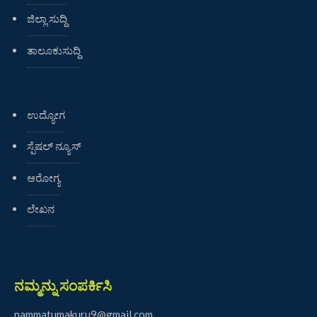
ಜಿಲ್ಲಾ ಸುದ್ದಿ
ತಾಲೂಕುಸುದ್ದಿ
ಉದ್ಯೋಗ
ಸ್ಪೆಷಲ್ ನ್ಯೂಸ್
ಆರೋಗ್ಯ
ಲೇಖನ
ನಮ್ಮನ್ನು ಸಂಪರ್ಕಿಸಿ
nammatumakuru9@gmail.com