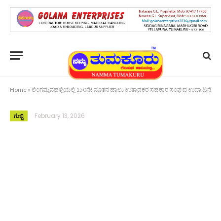
Home
»
ಲಿಂಗಮ್ಮನಹಳ್ಳಿಯಲ್ಲಿ 150ನೇ ನೂತನ ಹಾಲು ಉತ್ಪಾದಕರ ಸಹಕಾರ ಸಂಘದ ಉದ್ಘಾಟನೆ
February 13, 2026
ಗುಬ್ಬಿ