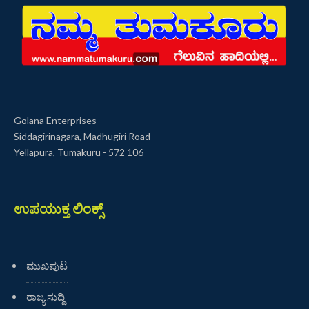
Golana Enterprises
Siddagirinagara, Madhugiri Road
Yellapura, Tumakuru - 572 106
ಉಪಯುಕ್ತ ಲಿಂಕ್ಸ್
ಮುಖಪುಟ
ರಾಜ್ಯ ಸುದ್ದಿ