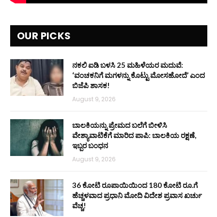
OUR PICKS
ನಕಲಿ ಐಡಿ ಬಳಸಿ 25 ಮಹಿಳೆಯರ ಮದುವೆ:
‘ವಂಚಕನಿಗೆ ಮಗಳನ್ನು ಕೊಟ್ಟು ಮೋಸಹೋದೆ’ ಎಂದ
ಬಿಜೆಪಿ ಶಾಸಕ!
August 9, 2026
ಬಾಲಕಿಯನ್ನು ಪ್ರೇಮದ ಬಲೆಗೆ ಬೀಳಿಸಿ
ವೇಶ್ಯಾವಾಟಿಕೆಗೆ ಮಾರಿದ ಪಾಪಿ: ಬಾಲಕಿಯ ರಕ್ಷಣೆ,
ಇಬ್ಬರ ಬಂಧನ
August 9, 2026
36 ಕೋಟಿ ರೂಪಾಯಿಯಿಂದ 180 ಕೋಟಿ ರೂ.ಗೆ
ಹೆಚ್ಚಳವಾದ ಪ್ರಧಾನಿ ಮೋದಿ ವಿದೇಶ ಪ್ರವಾಸ ಖರ್ಚು
ವೆಚ್ಚ!