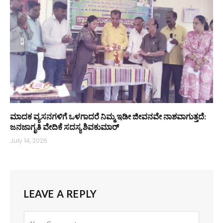
ಮಾದಕ ವ್ಯಸನಗಳಿಗೆ ಒಳಗಾದರೆ ನಿಮ್ಮ ಇಡೀ ಜೀವನವೇ ನಾಶವಾಗುತ್ತದೆ:
ಜನಜಾಗೃತಿ ವೇದಿಕೆ ಸದಸ್ಯ ಶಿವಕುಮಾರ್
July 14, 2026
LEAVE A REPLY