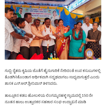
ಗುಬ್ಬಿ: ರೈತರು ಕೃಷಿಯ ಜೊತೆಗೆ ಹೈನುಗಾರಿಕೆ ಸೇರಿದಂತೆ ಉಪ ಕಸುಬುಗಳಲ್ಲಿ
ತೊಡಗಿಸಿಕೊಂಡಾಗ ಆರ್ಥಿಕವಾಗಿ ಸದೃಢವಾಗಲು ಸಾಧ್ಯವಾಗುತ್ತದೆ ಎಂದು
ಶಾಸಕ ಎಸ್.ಆರ್.ಶ್ರೀನಿವಾಸ್ ತಿಳಿಸಿದರು.
ತಾಲ್ಲೂಕಿನ ಕಡಬ ಹೋಬಳಿಯ ಲಿಂಗಮ್ಮನಹಳ್ಳಿ ಗ್ರಾಮದಲ್ಲಿ 150 ನೇ
ನೂತನ ಹಾಲು ಉತ್ಪಾದಕರ ಸಹಕಾರ ಸಂಘ ಉದ್ಘಾಟನೆ ಮಾಡಿ