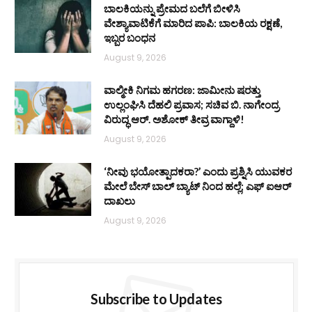
ಬಾಲಕಿಯನ್ನು ಪ್ರೇಮದ ಬಲೆಗೆ ಬೀಳಿಸಿ
ವೇಶ್ಯಾವಾಟಿಕೆಗೆ ಮಾರಿದ ಪಾಪಿ: ಬಾಲಕಿಯ ರಕ್ಷಣೆ,
ಇಬ್ಬರ ಬಂಧನ
August 9, 2026
ವಾಲ್ಮೀಕಿ ನಿಗಮ ಹಗರಣ: ಜಾಮೀನು ಷರತ್ತು
ಉಲ್ಲಂಘಿಸಿ ದೆಹಲಿ ಪ್ರವಾಸ; ಸಚಿವ ಬಿ. ನಾಗೇಂದ್ರ
ವಿರುದ್ಧ ಆರ್. ಅಶೋಕ್ ತೀವ್ರ ವಾಗ್ದಾಳಿ!
August 9, 2026
‘ನೀವು ಭಯೋತ್ಪಾದಕರಾ?’ ಎಂದು ಪ್ರಶ್ನಿಸಿ ಯುವಕರ
ಮೇಲೆ ಬೇಸ್‌ ಬಾಲ್ ಬ್ಯಾಟ್‌ ನಿಂದ ಹಲ್ಲೆ; ಎಫ್‌ ಐಆರ್
ದಾಖಲು
August 9, 2026
Subscribe to Updates