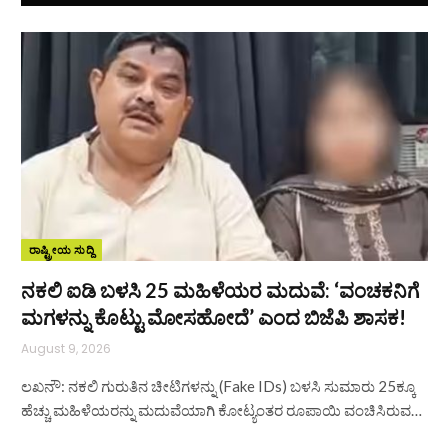
ರಾಷ್ಟ್ರೀಯ ಸುದ್ದಿ
ನಕಲಿ ಐಡಿ ಬಳಸಿ 25 ಮಹಿಳೆಯರ ಮದುವೆ: ‘ವಂಚಕನಿಗೆ
ಮಗಳನ್ನು ಕೊಟ್ಟು ಮೋಸಹೋದೆ’ ಎಂದ ಬಿಜೆಪಿ ಶಾಸಕ!
August 9, 2026
ಲಖನೌ: ನಕಲಿ ಗುರುತಿನ ಚೀಟಿಗಳನ್ನು (Fake IDs) ಬಳಸಿ ಸುಮಾರು 25ಕ್ಕೂ
ಹೆಚ್ಚು ಮಹಿಳೆಯರನ್ನು ಮದುವೆಯಾಗಿ ಕೋಟ್ಯಂತರ ರೂಪಾಯಿ ವಂಚಿಸಿರುವ…