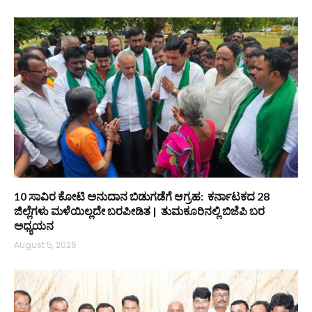
10 ಸಾವಿರ ಕೋಟಿ ಅನುದಾನ ಬಿಡುಗಡೆಗೆ ಆಗ್ರಹ: ಕರ್ನಾಟಕದ 28
ಜಿಲ್ಲೆಗಳು ಮಳೆಯಿಲ್ಲದೇ ಬರಪೀಡಿತ | ತುಮಕೂರಿನಲ್ಲಿ ಬಿಜೆಪಿ ಬರ
ಅಧ್ಯಯನ
August 5, 2026