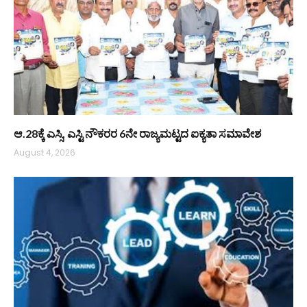
ಆ.28ಕ್ಕೆ ಎಸ್ಸಿ, ಎಸ್ಟಿ ನೌಕರರ 6ನೇ ರಾಜ್ಯಮಟ್ಟದ ಐಕ್ಯತಾ ಸಮಾವೇಶ
August 4, 2026