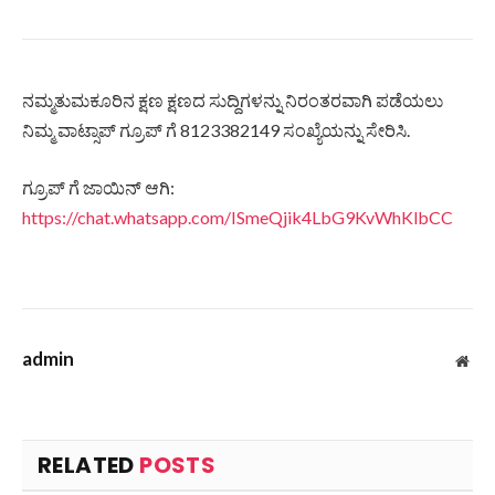
ನಮ್ಮತುಮಕೂರಿನ ಕ್ಷಣ ಕ್ಷಣದ ಸುದ್ದಿಗಳನ್ನು ನಿರಂತರವಾಗಿ ಪಡೆಯಲು
ನಿಮ್ಮ ವಾಟ್ಸಾಪ್ ಗ್ರೂಪ್ ಗೆ 8123382149 ಸಂಖ್ಯೆಯನ್ನು ಸೇರಿಸಿ.
ಗ್ರೂಪ್ ಗೆ ಜಾಯಿನ್ ಆಗಿ:
https://chat.whatsapp.com/ISmeQjik4LbG9KvWhKlbCC
admin
Web
RELATED
POSTS