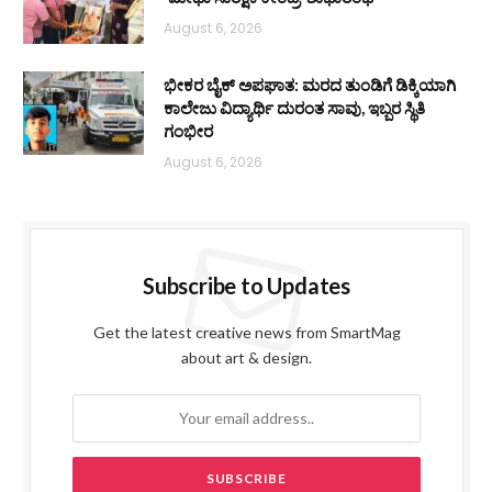
August 6, 2026
ಭೀಕರ ಬೈಕ್ ಅಪಘಾತ: ಮರದ ತುಂಡಿಗೆ ಡಿಕ್ಕಿಯಾಗಿ
ಕಾಲೇಜು ವಿದ್ಯಾರ್ಥಿ ದುರಂತ ಸಾವು, ಇಬ್ಬರ ಸ್ಥಿತಿ
ಗಂಭೀರ
August 6, 2026
Subscribe to Updates
Get the latest creative news from SmartMag
about art & design.