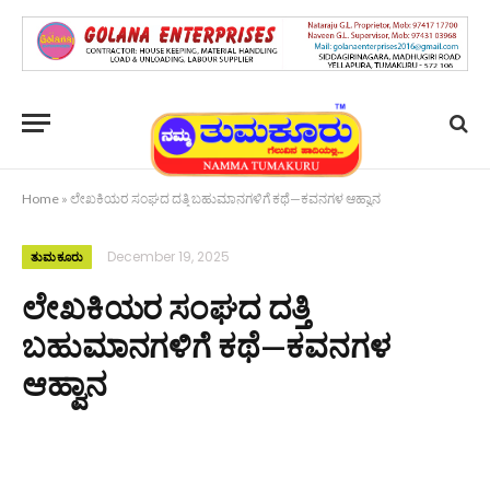
Home
»
ಲೇಖಕಿಯರ ಸಂಘದ ದತ್ತಿ ಬಹುಮಾನಗಳಿಗೆ ಕಥೆ—ಕವನಗಳ ಆಹ್ವಾನ
December 19, 2025
ತುಮಕೂರು
ಲೇಖಕಿಯರ ಸಂಘದ ದತ್ತಿ
ಬಹುಮಾನಗಳಿಗೆ ಕಥೆ—ಕವನಗಳ
ಆಹ್ವಾನ