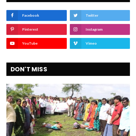
Facebook
Twitter
Pinterest
Instagram
YouTube
Vimeo
DON'T MISS