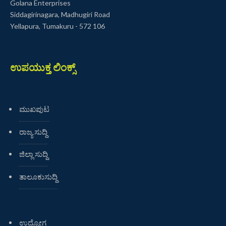
Golana Enterprises
Siddagirinagara, Madhugiri Road
Yellapura, Tumakuru - 572 106
ಉಪಯುಕ್ತ ಲಿಂಕ್ಸ್
ಮುಖಪುಟ
ರಾಜ್ಯ ಸುದ್ದಿ
ಜಿಲ್ಲಾ ಸುದ್ದಿ
ತಾಲೂಕುಸುದ್ದಿ
ಉದ್ಯೋಗ