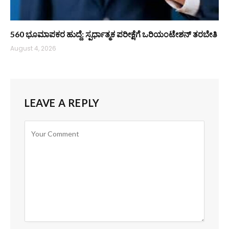
560 ಭೂಮಾಪಕರ ಹುದ್ದೆ: ಸ್ಪರ್ಧಾತ್ಮಕ ಪರೀಕ್ಷೆಗೆ ಒರಿಯಂಟೇಶನ್ ತರಬೇತಿ
August 4, 2026
LEAVE A REPLY