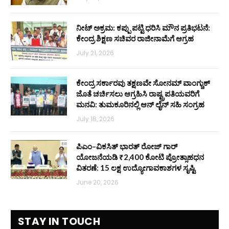
ನೀಟ್ ಅಕ್ರಮ: ಕಪ್ಪು ಪಟ್ಟಿ ಧರಿಸಿ ಮೌನ ಪ್ರತಿಭಟನೆ:
ಕೇಂದ್ರ ಶಿಕ್ಷಣ ಸಚಿವರ ರಾಜೀನಾಮೆಗೆ ಆಗ್ರಹ
July 21, 2026
ಕೇಂದ್ರ ಸರ್ಕಾರವು ತಕ್ಷಣವೇ ಸೋನಮ್ ವಾಂಗ್ಚುಕ್
ಜೊತೆ ಚರ್ಚಿಸಲು ಆಗ್ರಹಿಸಿ ರಾಷ್ಟ್ರಪತಿಯವರಿಗೆ
ಮನವಿ: ತುಮಕೂರಿನಲ್ಲಿ ಆನ್‌ ಲೈನ್ ಸಹಿ ಸಂಗ್ರಹ
July 18, 2026
ಪಿಎಂ–ವಿಕಸಿತ್ ಭಾರತ್ ರೋಜ್‌ ಗಾರ್
ಯೋಜನೆಯಡಿ ₹2,400 ಕೋಟಿ ಪ್ರೋತ್ಸಾಹಧನ
ವಿತರಣೆ: 15 ಲಕ್ಷ ಉದ್ಯೋಗಾವಕಾಶಗಳ ಸೃಷ್ಟಿ
June 20, 2026
STAY IN TOUCH