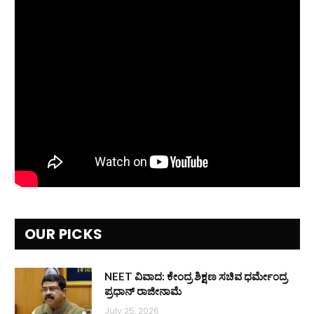
OUR PICKS
NEET ವಿವಾದ: ಕೇಂದ್ರ ಶಿಕ್ಷಣ ಸಚಿವ ಧರ್ಮೇಂದ್ರ
ಪ್ರಧಾನ್ ರಾಜೀನಾಮೆ
July 25, 2026