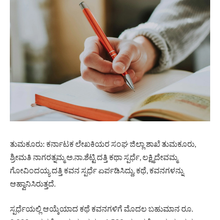
ತುಮಕೂರು: ಕರ್ನಾಟಕ ಲೇಖಕಿಯರ ಸಂಘ ಜಿಲ್ಲಾ ಶಾಖೆ ತುಮಕೂರು,
ಶ್ರೀಮತಿ ನಾಗರತ್ನಮ್ಮ ಅ.ನಾ.ಶೆಟ್ಟಿ ದತ್ತಿ ಕಥಾ ಸ್ಪರ್ಧೆ, ಲಕ್ಷ್ಮಿದೇವಮ್ಮ
ಗೋವಿಂದಯ್ಯ ದತ್ತಿ ಕವನ ಸ್ಪರ್ಧೆ ಏರ್ಪಡಿಸಿದ್ದು, ಕಥೆ, ಕವನಗಳನ್ನು
ಆಹ್ವಾನಿಸಿರುತ್ತದೆ.
ಸ್ಪರ್ಧೆಯಲ್ಲಿ ಆಯ್ಕೆಯಾದ ಕಥೆ ಕವನಗಳಿಗೆ ಮೊದಲ ಬಹುಮಾನ ರೂ.