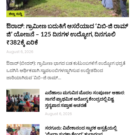
ಜಿಲ್ಲಾ ಸುದ್ದಿ
ಔರಾದ್: ಗ್ರಾಮೀಣ ಬದುಕಿಗೆ ಆಸರೆಯಾದ ‘ವಿಬಿ-ಜಿ ರಾಮ್
ಜಿ’ ಯೋಜನೆ – 125 ದಿನಗಳ ಉದ್ಯೋಗ, ದಿನಗೂಲಿ
₹382ಕ್ಕೆ ಏರಿಕೆ
August 6, 2026
ಔರಾದ್ (ಬೀದರ್): ಗ್ರಾಮೀಣ ಭಾಗದ ಬಡ ಕುಟುಂಬಗಳಿಗೆ ಉದ್ಯೋಗ ಭದ್ರತೆ
ಒದಗಿಸಿ ಆರ್ಥಿಕವಾಗಿ ಸ್ವಾವಲಂಬಿಗಳನ್ನಾಗಿಸುವ ಉದ್ದೇಶದಿಂದ
ಜಾರಿಯಾಗಿರುವ ‘ವಿಬಿ–ಜಿ ರಾಮ್…
ಎದೆಹಾಲು ಮಗುವಿನ ಮೊದಲ ಸಂಪೂರ್ಣ ಆಹಾರ:
ಸಾಗರೆ ಪ್ರಾಥಮಿಕ ಆರೋಗ್ಯ ಕೇಂದ್ರದಲ್ಲಿ ವಿಶ್ವ
ಸ್ತನ್ಯಪಾನ ಸಪ್ತಾಹ ಆಚರಣೆ
August 6, 2026
ಸರಗೂರು: ವಿವೇಕಾನಂದ ಸ್ಮಾರಕ ಆಸ್ಪತ್ರೆಯಲ್ಲಿ
‘ಮೇಧಾ ಸುರಕ್ಷಾ ಕೇಂದ್ರ’ ಶುಭಾರಂಭ