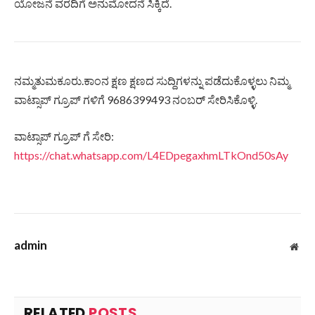
ಯೋಜನೆ ವರದಿಗೆ ಅನುಮೋದನೆ ಸಿಕ್ಕಿದೆ.
ನಮ್ಮತುಮಕೂರು.ಕಾಂನ ಕ್ಷಣ ಕ್ಷಣದ ಸುದ್ದಿಗಳನ್ನು ಪಡೆದುಕೊಳ್ಳಲು ನಿಮ್ಮ
ವಾಟ್ಸಾಪ್ ಗ್ರೂಪ್ ಗಳಿಗೆ 9686399493 ನಂಬರ್ ಸೇರಿಸಿಕೊಳ್ಳಿ.
ವಾಟ್ಸಾಪ್ ಗ್ರೂಪ್ ಗೆ ಸೇರಿ:
https://chat.whatsapp.com/L4EDpegaxhmLTkOnd50sAy
admin
Web
RELATED
POSTS