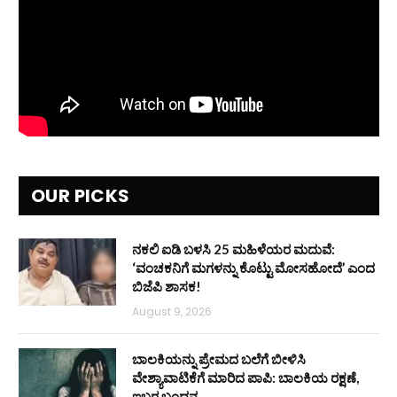
OUR PICKS
ನಕಲಿ ಐಡಿ ಬಳಸಿ 25 ಮಹಿಳೆಯರ ಮದುವೆ:
‘ವಂಚಕನಿಗೆ ಮಗಳನ್ನು ಕೊಟ್ಟು ಮೋಸಹೋದೆ’ ಎಂದ
ಬಿಜೆಪಿ ಶಾಸಕ!
August 9, 2026
ಬಾಲಕಿಯನ್ನು ಪ್ರೇಮದ ಬಲೆಗೆ ಬೀಳಿಸಿ
ವೇಶ್ಯಾವಾಟಿಕೆಗೆ ಮಾರಿದ ಪಾಪಿ: ಬಾಲಕಿಯ ರಕ್ಷಣೆ,
ಇಬ್ಬರ ಬಂಧನ