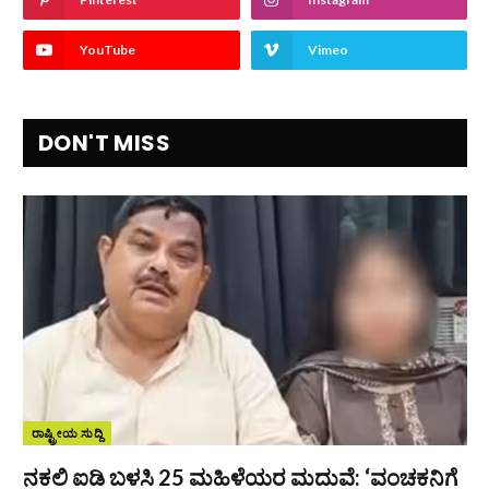
YouTube
Vimeo
DON'T MISS
ರಾಷ್ಟ್ರೀಯ ಸುದ್ದಿ
ನಕಲಿ ಐಡಿ ಬಳಸಿ 25 ಮಹಿಳೆಯರ ಮದುವೆ: ‘ವಂಚಕನಿಗೆ