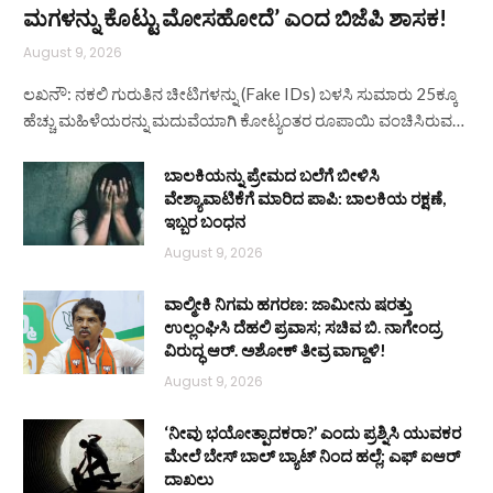
ಮಗಳನ್ನು ಕೊಟ್ಟು ಮೋಸಹೋದೆ’ ಎಂದ ಬಿಜೆಪಿ ಶಾಸಕ!
August 9, 2026
ಲಖನೌ: ನಕಲಿ ಗುರುತಿನ ಚೀಟಿಗಳನ್ನು (Fake IDs) ಬಳಸಿ ಸುಮಾರು 25ಕ್ಕೂ
ಹೆಚ್ಚು ಮಹಿಳೆಯರನ್ನು ಮದುವೆಯಾಗಿ ಕೋಟ್ಯಂತರ ರೂಪಾಯಿ ವಂಚಿಸಿರುವ…
ಬಾಲಕಿಯನ್ನು ಪ್ರೇಮದ ಬಲೆಗೆ ಬೀಳಿಸಿ
ವೇಶ್ಯಾವಾಟಿಕೆಗೆ ಮಾರಿದ ಪಾಪಿ: ಬಾಲಕಿಯ ರಕ್ಷಣೆ,
ಇಬ್ಬರ ಬಂಧನ
August 9, 2026
ವಾಲ್ಮೀಕಿ ನಿಗಮ ಹಗರಣ: ಜಾಮೀನು ಷರತ್ತು
ಉಲ್ಲಂಘಿಸಿ ದೆಹಲಿ ಪ್ರವಾಸ; ಸಚಿವ ಬಿ. ನಾಗೇಂದ್ರ
ವಿರುದ್ಧ ಆರ್. ಅಶೋಕ್ ತೀವ್ರ ವಾಗ್ದಾಳಿ!
August 9, 2026
‘ನೀವು ಭಯೋತ್ಪಾದಕರಾ?’ ಎಂದು ಪ್ರಶ್ನಿಸಿ ಯುವಕರ
ಮೇಲೆ ಬೇಸ್‌ ಬಾಲ್ ಬ್ಯಾಟ್‌ ನಿಂದ ಹಲ್ಲೆ; ಎಫ್‌ ಐಆರ್
ದಾಖಲು