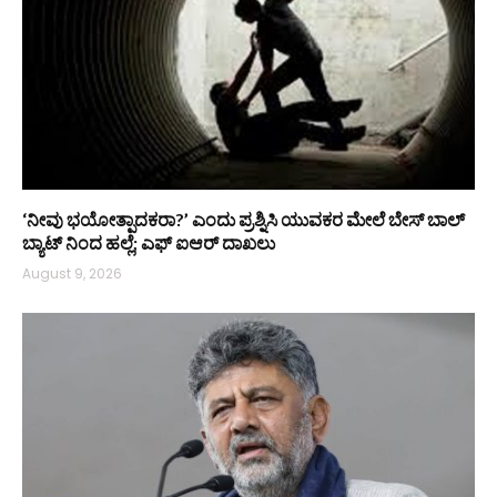
‘ನೀವು ಭಯೋತ್ಪಾದಕರಾ?’ ಎಂದು ಪ್ರಶ್ನಿಸಿ ಯುವಕರ ಮೇಲೆ ಬೇಸ್‌ ಬಾಲ್
ಬ್ಯಾಟ್‌ ನಿಂದ ಹಲ್ಲೆ; ಎಫ್‌ ಐಆರ್ ದಾಖಲು
August 9, 2026