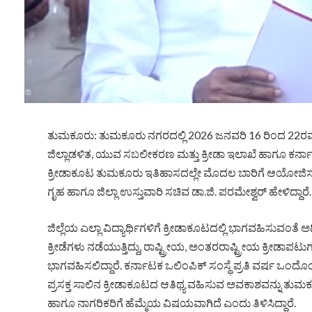
ತುಮಕೂರು: ತುಮಕೂರು ನಗರದಲ್ಲಿ 2026 ಜನವರಿ 16 ರಿಂದ 22ರವ
ಜಿಲ್ಲಾಡಳಿತ, ಯುವ ಸಬಲೀಕರಣ ಮತ್ತು ಕ್ರೀಡಾ ಇಲಾಖೆ ಹಾಗೂ ಕರ್ನಾಟ
ಕ್ರೀಡಾಕೂಟ ತುಮಕೂರು ಇತಿಹಾಸದಲ್ಲೇ ಮೊದಲ ಬಾರಿಗೆ ಆಯೋಜಿಸಲಾಗು
ಗೃಹ ಹಾಗೂ ಜಿಲ್ಲಾ ಉಸ್ತುವಾರಿ ಸಚಿವ ಡಾ.ಜಿ. ಪರಮೇಶ್ವರ್ ಹೇಳಿದ್ದಾರೆ.
ಜಿಲ್ಲೆಯ ಎಲ್ಲಾ ವಿದ್ಯಾರ್ಥಿಗಳಿಗೆ ಕ್ರೀಡಾಕೂಟದಲ್ಲಿ ಭಾಗವಹಿಸುವಂತೆ 
ಕ್ರೀಡೆಗಳು ನಡೆಯುತ್ತಿದ್ದು, ರಾಷ್ಟ್ರೀಯ, ಅಂತರರಾಷ್ಟ್ರೀಯ ಕ್ರೀಡಾ
ಭಾಗವಹಿಸಲಿದ್ದಾರೆ. ಕರ್ನಾಟಕ ಒಲಿಂಪಿಕ್ ಸಂಸ್ಥೆ ಪ್ರತಿ ವರ್ಷ ಒಂದೊಂ
ಪ್ರಸಕ್ತ ಸಾಲಿನ ಕ್ರೀಡಾಕೂಟದ ಆತಿಥ್ಯ ವಹಿಸುವ ಅವಕಾಶವನ್ನು ತುಮಕೂರು 
ಹಾಗೂ ನಾಗರಿಕರಿಗೆ ಹೆಮ್ಮೆಯ ವಿಷಯವಾಗಿದೆ ಎಂದು ತಿಳಿಸಿದ್ದಾರೆ.