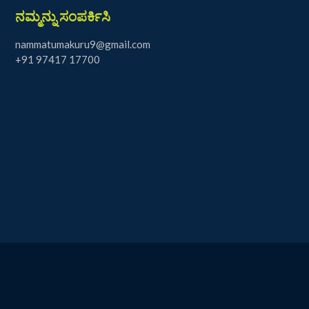
ನಮ್ಮನ್ನು ಸಂಪರ್ಕಿಸಿ
nammatumakuru9@gmail.com
+91 97417 17700