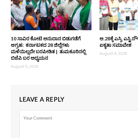
10 ಸಾವಿರ ಕೋಟಿ ಅನುದಾನ ಬಿಡುಗಡೆಗೆ
ಆ.28ಕ್ಕೆ ಎಸ್ಸಿ, ಎಸ್ಟ
ಆಗ್ರಹ: ಕರ್ನಾಟಕದ 28 ಜಿಲ್ಲೆಗಳು
ಐಕ್ಯತಾ ಸಮಾವೇಶ
ಮಳೆಯಿಲ್ಲದೇ ಬರಪೀಡಿತ | ತುಮಕೂರಿನಲ್ಲಿ
August 4, 2026
ಬಿಜೆಪಿ ಬರ ಅಧ್ಯಯನ
August 5, 2026
LEAVE A REPLY