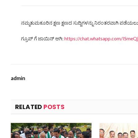
ನಮ್ಮತುಮಕೂರಿನ ಕ್ಷಣ ಕ್ಷಣದ ಸುದ್ದಿಗಳನ್ನು ನಿರಂತರವಾಗಿ ಪಡೆಯಲು ನ
ಗ್ರೂಪ್ ಗೆ ಜಾಯಿನ್ ಆಗಿ:
https://chat.whatsapp.com/ISm
admin
RELATED
POSTS