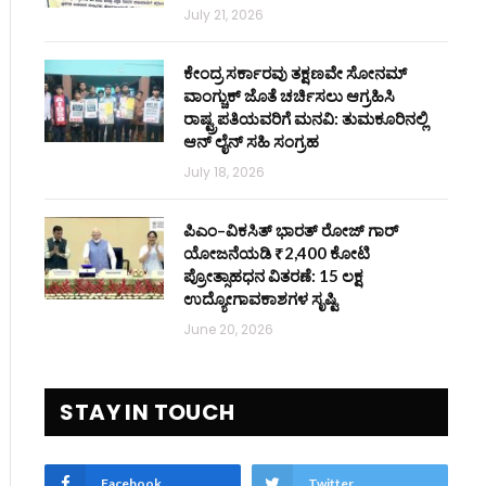
July 21, 2026
ಕೇಂದ್ರ ಸರ್ಕಾರವು ತಕ್ಷಣವೇ ಸೋನಮ್
ವಾಂಗ್ಚುಕ್ ಜೊತೆ ಚರ್ಚಿಸಲು ಆಗ್ರಹಿಸಿ
ರಾಷ್ಟ್ರಪತಿಯವರಿಗೆ ಮನವಿ: ತುಮಕೂರಿನಲ್ಲಿ
ಆನ್‌ ಲೈನ್ ಸಹಿ ಸಂಗ್ರಹ
July 18, 2026
ಪಿಎಂ–ವಿಕಸಿತ್ ಭಾರತ್ ರೋಜ್‌ ಗಾರ್
ಯೋಜನೆಯಡಿ ₹2,400 ಕೋಟಿ
ಪ್ರೋತ್ಸಾಹಧನ ವಿತರಣೆ: 15 ಲಕ್ಷ
ಉದ್ಯೋಗಾವಕಾಶಗಳ ಸೃಷ್ಟಿ
June 20, 2026
STAY IN TOUCH
Facebook
Twitter