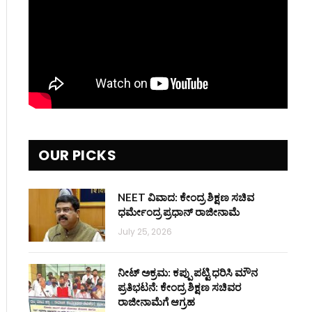
OUR PICKS
NEET ವಿವಾದ: ಕೇಂದ್ರ ಶಿಕ್ಷಣ ಸಚಿವ
ಧರ್ಮೇಂದ್ರ ಪ್ರಧಾನ್ ರಾಜೀನಾಮೆ
July 25, 2026
ನೀಟ್ ಅಕ್ರಮ: ಕಪ್ಪು ಪಟ್ಟಿ ಧರಿಸಿ ಮೌನ
ಪ್ರತಿಭಟನೆ: ಕೇಂದ್ರ ಶಿಕ್ಷಣ ಸಚಿವರ
ರಾಜೀನಾಮೆಗೆ ಆಗ್ರಹ