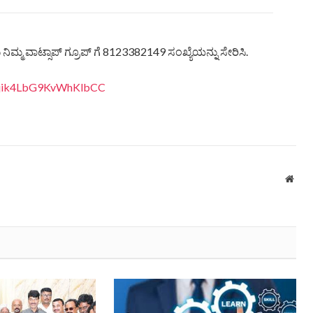
ಿಮ್ಮ ವಾಟ್ಸಾಪ್ ಗ್ರೂಪ್ ಗೆ 8123382149 ಸಂಖ್ಯೆಯನ್ನು ಸೇರಿಸಿ.
eQjik4LbG9KvWhKlbCC
Webs