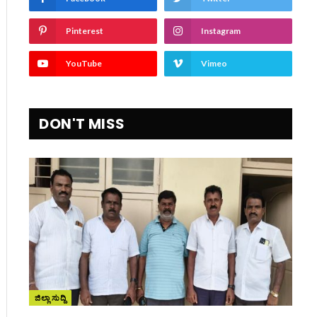
Pinterest
Instagram
YouTube
Vimeo
DON'T MISS
ಜಿಲ್ಲಾ ಸುದ್ದಿ