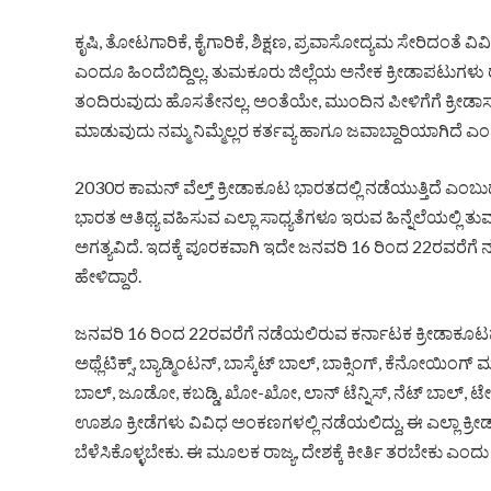
ಕೃಷಿ, ತೋಟಗಾರಿಕೆ, ಕೈಗಾರಿಕೆ, ಶಿಕ್ಷಣ, ಪ್ರವಾಸೋದ್ಯಮ ಸೇರಿದಂತೆ
ಎಂದೂ ಹಿಂದೆಬಿದ್ದಿಲ್ಲ. ತುಮಕೂರು ಜಿಲ್ಲೆಯ ಅನೇಕ ಕ್ರೀಡಾಪಟುಗಳು ರಾಷ್
ತಂದಿರುವುದು ಹೊಸತೇನಲ್ಲ. ಅಂತೆಯೇ, ಮುಂದಿನ ಪೀಳಿಗೆಗೆ ಕ್ರೀಡಾಸಕ್ತಿ
ಮಾಡುವುದು ನಮ್ಮ ನಿಮ್ಮೆಲ್ಲರ ಕರ್ತವ್ಯ ಹಾಗೂ ಜವಾಬ್ದಾರಿಯಾಗಿದೆ ಎಂದ
2030ರ ಕಾಮನ್ ವೆಲ್ತ್ ಕ್ರೀಡಾಕೂಟ ಭಾರತದಲ್ಲಿ ನಡೆಯುತ್ತಿದೆ ಎ
ಭಾರತ ಆತಿಥ್ಯ ವಹಿಸುವ ಎಲ್ಲಾ ಸಾಧ್ಯತೆಗಳೂ ಇರುವ ಹಿನ್ನೆಲೆಯಲ್ಲಿ 
ಅಗತ್ಯವಿದೆ. ಇದಕ್ಕೆ ಪೂರಕವಾಗಿ ಇದೇ ಜನವರಿ 16 ರಿಂದ 22ರವರೆಗೆ
ಹೇಳಿದ್ದಾರೆ.
ಜನವರಿ 16 ರಿಂದ 22ರವರೆಗೆ ನಡೆಯಲಿರುವ ಕರ್ನಾಟಕ ಕ್ರೀಡಾಕೂಟವು
ಅಥ್ಲೆಟಿಕ್ಸ್, ಬ್ಯಾಡ್ಮಿಂಟನ್, ಬಾಸ್ಕೆಟ್ ಬಾಲ್, ಬಾಕ್ಸಿಂಗ್, ಕೆನೋಯಿಂಗ್ ಮತ್
ಬಾಲ್, ಜೂಡೋ, ಕಬಡ್ಡಿ, ಖೋ-ಖೋ, ಲಾನ್ ಟೆನ್ನಿಸ್, ನೆಟ್ ಬಾಲ್, ಟೇಬಲ್ 
ಊಶೂ ಕ್ರೀಡೆಗಳು ವಿವಿಧ ಅಂಕಣಗಳಲ್ಲಿ ನಡೆಯಲಿದ್ದು, ಈ ಎಲ್ಲಾ ಕ್ರೀಡಾ
ಬೆಳೆಸಿಕೊಳ್ಳಬೇಕು. ಈ ಮೂಲಕ ರಾಜ್ಯ, ದೇಶಕ್ಕೆ ಕೀರ್ತಿ ತರಬೇಕು ಎಂದು 