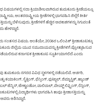
 ವಿವಿಧ ವಿಷಯಗಳಲ್ಲಿ ಸದಾ ಕ್ರಿಯಾಶೀಲವಾಗಿರುವ ತುಮಕೂರು ಕ್ರೀಡೆಯಲ್ಲೂ
ಟ್ರೀಯ, ಅಂತರರಾಷ್ಟ್ರೀಯ ಕ್ರೀಡೆಗಳಲ್ಲಿ ಭಾಗವಹಿಸಿ ಜಿಲ್ಲೆಗೆ ಕೀರ್ತಿ
ಯನ್ನು ಬೆಳೆಸುವುದು, ಕ್ರೀಡೆಗಳಿಗೆ ಹೆಚ್ಚಿನ ಅವಕಾಶಗಳನ್ನು ಸಿಗುವಂತೆ
ು ಹೇಳಿದ್ದಾರೆ.
ಂಬುದು ಸಂತಸದ ವಿಷಯ. ಅಂತೆಯೇ, 2036ರ ಒಲಿಂಪಿಕ್ ಕ್ರೀಡಾಕೂಟಕ್ಕೂ
ತುಮಕೂರು ಜಿಲ್ಲೆಯ ಯುವ ಸಮುದಾಯವನ್ನು ಕ್ರೀಡೆಗಳಿಗೆ ಪ್ರೋತ್ಸಾಹಿಸುವ
 ನಡೆಯಲಿರುವ ಕರ್ನಾಟಕ ಕ್ರೀಡಾಕೂಟ ಸ್ಫೂರ್ತಿಯಾಗಲಿದೆ ಎಂದು
 ತುಮಕೂರು ನಗರದ ವಿವಿಧ ಸ್ಥಳಗಳಲ್ಲಿ ನಡೆಯಲಿವೆ. ಆರ್ಚರಿ,
ತು ಕಯಾಕಿಂಗ್, ಸೈಕ್ಲಿಂಗ್, ಫೆನ್ಸಿಂಗ್, ಫುಟ್ಬಾಲ್, ಜಿಮ್ನಾಸ್ಟಿಕ್, ಹ್ಯಾಂಡ್
ಟೆನ್ನಿಸ್, ಟೇಕ್ವಾಂಡೋ, ವಾಲಿಬಾಲ್, ವೇಯ್ಟ್ ಲಿಫ್ಟಿಂಗ್, ರೆಸ್ಲಿಂಗ್,
ಕೂಟಗಳಲ್ಲಿ ವಿದ್ಯಾರ್ಥಿಗಳು ಭಾಗವಹಿಸಿ ತಾವೂ ಕ್ರೀಡಾಸಕ್ತಿಯನ್ನು
ಅವರು ಆಶಿಸಿದ್ದಾರೆ.