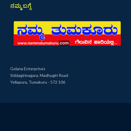
ನಮ್ಮ ಬಗ್ಗೆ
Golana Enterprises
Siddagirinagara, Madhugiri Road
Yellapura, Tumakuru - 572 106