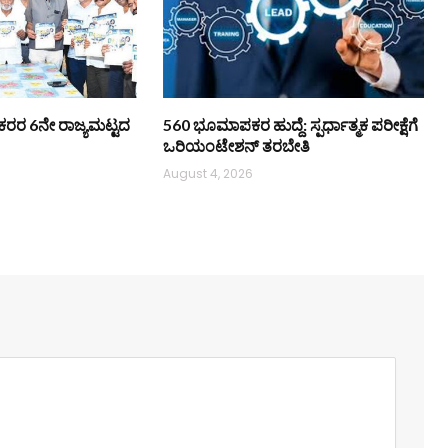
ಿ ನೌಕರರ 6ನೇ ರಾಜ್ಯಮಟ್ಟದ
560 ಭೂಮಾಪಕರ ಹುದ್ದೆ: ಸ್ಪರ್ಧಾತ್ಮಕ ಪರೀಕ್ಷೆಗೆ
ಒರಿಯಂಟೇಶನ್ ತರಬೇತಿ
August 4, 2026