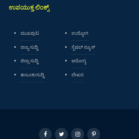
ಉಪಯುಕ್ತ ಲಿಂಕ್ಸ್
ಮುಖಪುಟ
ಉದ್ಯೋಗ
ರಾಜ್ಯ ಸುದ್ದಿ
ಸ್ಪೆಷಲ್ ನ್ಯೂಸ್
ಜಿಲ್ಲಾ ಸುದ್ದಿ
ಆರೋಗ್ಯ
ತಾಲೂಕುಸುದ್ದಿ
ಲೇಖನ
Facebook
Twitter
Instagram
Pinterest