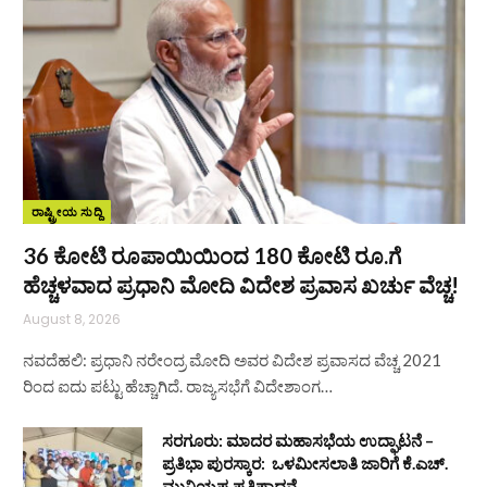
ರಾಷ್ಟ್ರೀಯ ಸುದ್ದಿ
36 ಕೋಟಿ ರೂಪಾಯಿಯಿಂದ 180 ಕೋಟಿ ರೂ.ಗೆ
ಹೆಚ್ಚಳವಾದ ಪ್ರಧಾನಿ ಮೋದಿ ವಿದೇಶ ಪ್ರವಾಸ ಖರ್ಚು ವೆಚ್ಚ!
August 8, 2026
ನವದೆಹಲಿ: ಪ್ರಧಾನಿ ನರೇಂದ್ರ ಮೋದಿ ಅವರ ವಿದೇಶ ಪ್ರವಾಸದ ವೆಚ್ಚ 2021
ರಿಂದ ಐದು ಪಟ್ಟು ಹೆಚ್ಚಾಗಿದೆ. ರಾಜ್ಯಸಭೆಗೆ ವಿದೇಶಾಂಗ…
ಸರಗೂರು: ಮಾದರ ಮಹಾಸಭೆಯ ಉದ್ಘಾಟನೆ –
ಪ್ರತಿಭಾ ಪುರಸ್ಕಾರ: ಒಳಮೀಸಲಾತಿ ಜಾರಿಗೆ ಕೆ.ಎಚ್.
ಮುನಿಯಪ್ಪ ಪ್ರತಿಪಾದನೆ