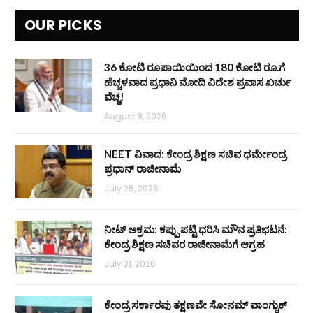
OUR PICKS
36 ಕೋಟಿ ರೂಪಾಯಿಯಿಂದ 180 ಕೋಟಿ ರೂ.ಗೆ
ಹೆಚ್ಚಳವಾದ ಪ್ರಧಾನಿ ಮೋದಿ ವಿದೇಶ ಪ್ರವಾಸ ಖರ್ಚು
ವೆಚ್ಚ!
August 8, 2026
NEET ವಿವಾದ: ಕೇಂದ್ರ ಶಿಕ್ಷಣ ಸಚಿವ ಧರ್ಮೇಂದ್ರ
ಪ್ರಧಾನ್ ರಾಜೀನಾಮೆ
July 25, 2026
ನೀಟ್ ಅಕ್ರಮ: ಕಪ್ಪು ಪಟ್ಟಿ ಧರಿಸಿ ಮೌನ ಪ್ರತಿಭಟನೆ:
ಕೇಂದ್ರ ಶಿಕ್ಷಣ ಸಚಿವರ ರಾಜೀನಾಮೆಗೆ ಆಗ್ರಹ
July 21, 2026
ಕೇಂದ್ರ ಸರ್ಕಾರವು ತಕ್ಷಣವೇ ಸೋನಮ್ ವಾಂಗ್ಚುಕ್