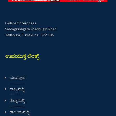
Golana Enterprises
Siddagirinagara, Madhugiri Road
Yellapura, Tumakuru - 572 106
ಉಪಯುಕ್ತ ಲಿಂಕ್ಸ್
ಮುಖಪುಟ
ರಾಜ್ಯ ಸುದ್ದಿ
ಜಿಲ್ಲಾ ಸುದ್ದಿ
ತಾಲೂಕುಸುದ್ದಿ