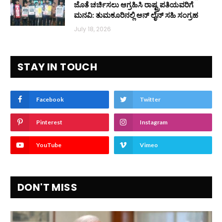
ಜೊತೆ ಚರ್ಚಿಸಲು ಆಗ್ರಹಿಸಿ ರಾಷ್ಟ್ರಪತಿಯವರಿಗೆ
ಮನವಿ: ತುಮಕೂರಿನಲ್ಲಿ ಆನ್‌ ಲೈನ್ ಸಹಿ ಸಂಗ್ರಹ
July 18, 2026
STAY IN TOUCH
Facebook
Twitter
Pinterest
Instagram
YouTube
Vimeo
DON'T MISS