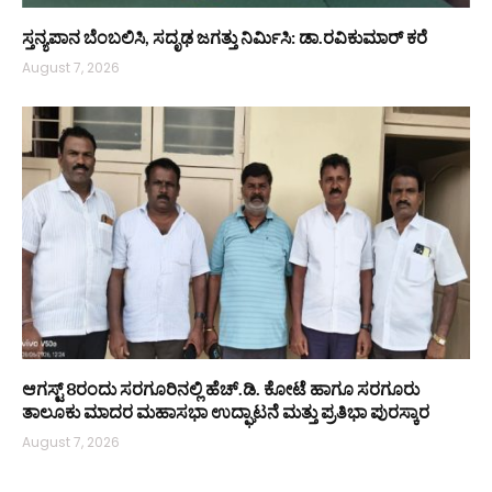
ಸ್ತನ್ಯಪಾನ ಬೆಂಬಲಿಸಿ, ಸದೃಢ ಜಗತ್ತು ನಿರ್ಮಿಸಿ: ಡಾ.ರವಿಕುಮಾರ್ ಕರೆ
August 7, 2026
ಆಗಸ್ಟ್ 8ರಂದು ಸರಗೂರಿನಲ್ಲಿ ಹೆಚ್.ಡಿ. ಕೋಟೆ ಹಾಗೂ ಸರಗೂರು
ತಾಲೂಕು ಮಾದರ ಮಹಾಸಭಾ ಉದ್ಘಾಟನೆ ಮತ್ತು ಪ್ರತಿಭಾ ಪುರಸ್ಕಾರ
August 7, 2026