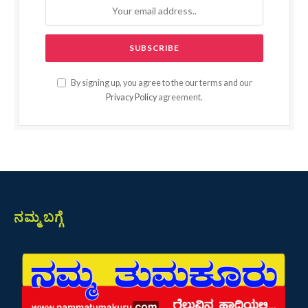
By signing up, you agree to the our terms and our
Privacy Policy
agreement.
ನಮ್ಮ ಬಗ್ಗೆ