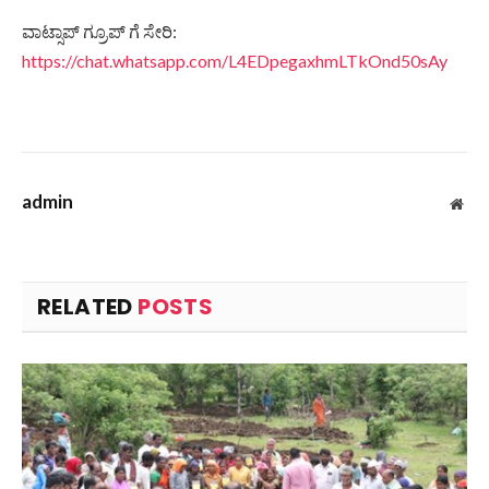
ವಾಟ್ಸಾಪ್ ಗ್ರೂಪ್ ಗೆ ಸೇರಿ:
https://chat.whatsapp.com/L4EDpegaxhmLTkOnd50sAy
admin
Web
RELATED
POSTS