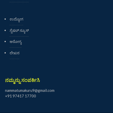
ಉದ್ಯೋಗ
ಸ್ಪೆಷಲ್ ನ್ಯೂಸ್
ಆರೋಗ್ಯ
ಲೇಖನ
ನಮ್ಮನ್ನು ಸಂಪರ್ಕಿಸಿ
nammatumakuru9@gmail.com
+91 97417 17700