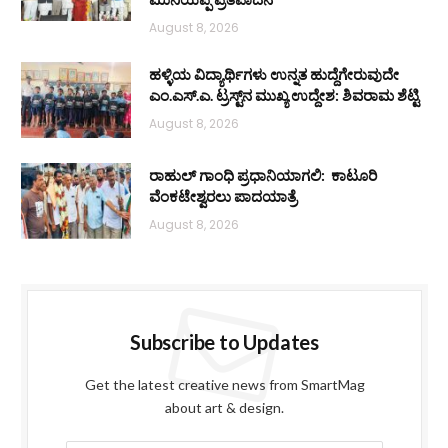
August 8, 2026
ಹಳ್ಳಿಯ ವಿದ್ಯಾರ್ಥಿಗಳು ಉನ್ನತ ಹುದ್ದೆಗೇರುವುದೇ
ಎಂ.ಎಸ್.ಎ. ಟ್ರಸ್ಟ್‌ನ ಮುಖ್ಯ ಉದ್ದೇಶ: ಶಿವರಾಮ ಶೆಟ್ಟಿ
August 8, 2026
ರಾಹುಲ್ ಗಾಂಧಿ ಪ್ರಧಾನಿಯಾಗಲಿ: ಕಾಟೂರಿ
ವೆಂಕಟೇಶ್ವರಲು ಪಾದಯಾತ್ರೆ
August 8, 2026
Subscribe to Updates
Get the latest creative news from SmartMag
about art & design.