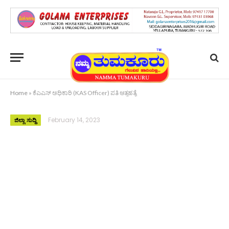
Home
»
ಕೆಎಎಸ್ ಅಧಿಕಾರಿ (KAS Officer) ಪತಿ ಆತ್ಮಹತ್ಯೆ
February 14, 2023
ಜಿಲ್ಲಾ ಸುದ್ದಿ