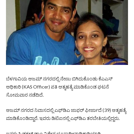
ಬೆಳಗಾವಿಯ ಆಜಮ್ ನಗರದಲ್ಲಿ ನೇಣು ಬಿಗಿದುಕೊಂಡು ಕೆಎಎಸ್
ಅಧಿಕಾರಿ (KAS Officer) ಪತಿ ಆತ್ಮಹತ್ಯೆ ಮಾಡಿಕೊಂಡ ಘಟನೆ
ಸೋಮವಾರ ನಡೆದಿದೆ.
ಆಜಮ್ ನಗರದ ನಿವಾಸದಲ್ಲಿ ಎಫ್‌ಡಿಎ ಜಾಫರ್ ಫೀರ್ಜಾದೆ (39) ಆತ್ಮಹತ್ಯೆ
ಮಾಡಿಕೊಂಡಿದ್ದಾರೆ. ಇವರು ಡಿಟಿಐ‌ನಲ್ಲಿ ಎಫ್‌ಡಿಎ ತರಬೇತಿಯಲ್ಲಿದ್ದರು.
ಇವರು ಹಿಡಕಲ್ ಡ್ಯಾಂ ವಿಶೇಷ ಭೂಸ್ವಾಧೀನಾಧಿಕಾರಿಯಾಗಿ