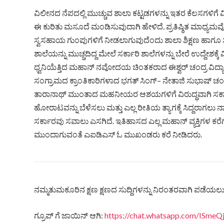
ವಿಲೀನದ ನೆಪದಲ್ಲಿ ಮುಚ್ಚುವ ಶಾಲಾ ಕಟ್ಟಡಗಳನ್ನು ಇತರ ಕೆಲಸಗಳಿಗೆ
ಈ ಕುರಿತು ಮಸೂದೆ ಮಂಡಿಸುವುದಾಗಿ ಹೇಳಿದೆ. ಪ್ರತಿಷ್ಠಿತ ಮಾಧ್ಯಮವೊಂ
ಸ್ವಸಹಾಯ ಗುಂಪುಗಳಿಗೆ ನೀಡಲಾಗುವುದೆಂದು ಶಾಲಾ ಶಿಕ್ಷಣ ಹಾಗೂ ಸ
ಶಾಲೆಯನ್ನು ಮುಚ್ಚದಿದ್ದ ಮೇಲೆ ಸರ್ಕಾರಿ ಶಾಲೆಗಳನ್ನು ಬೇರೆ ಉದ್ದೇಶಕ್ಕೆ ವ
ಧ್ವನಿಯೆತ್ತಿದ ಮಹಾನ್ ನವೋದಯ ಚಿಂತಕರಾದ ಈಶ್ವರ್ ಚಂದ್ರ ವಿದ್ಯಾಸಾಗ
ಸಂಗ್ರಾಮದ ಕ್ರಾಂತಿಕಾರಿಗಳಾದ ಭಗತ್ ಸಿಂಗ್– ನೇತಾಜಿ ಸುಭಾಷ್ ಚಂದ
ತಾರಾನಾಥ್ ಮುಂತಾದ ಮಹನೀಯರ ಆಶಯಗಳಿಗೆ ವಿರುದ್ಧವಾಗಿ ಸರ್ಕಾರವು
ಹೋರಾಟವನ್ನು ಬೆಳೆಸಲು ಮತ್ತು ಎಲ್ಲ ರೀತಿಯ ತ್ಯಾಗಕ್ಕೆ ಸಿದ್ದರಾಗಲು ನಾ
ಸರ್ಕಾರವು ಸವಾಲು ಎಸಗಿದೆ. ಇತಿಹಾಸದ ಎಲ್ಲ ಮಹಾನ್ ವ್ಯಕ್ತಿಗಳ ಕರೆ
ಮುಂದಾಗುವಂತೆ ಎಐಡಿಎಸ್ ಓ ಮುಖಂಡರು ಕರೆ ನೀಡಿದರು.
ನಮ್ಮತುಮಕೂರಿನ ಕ್ಷಣ ಕ್ಷಣದ ಸುದ್ದಿಗಳನ್ನು ನಿರಂತರವಾಗಿ ಪಡೆಯಲು ನ
ಗ್ರೂಪ್ ಗೆ ಜಾಯಿನ್ ಆಗಿ:
https://chat.whatsapp.com/ISm