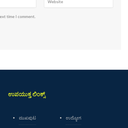
next time I comment.
ಉಪಯುಕ್ತ ಲಿಂಕ್ಸ್
ಮುಖಪುಟ
ಉದ್ಯೋಗ