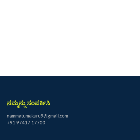
ನಮ್ಮನ್ನು ಸಂಪರ್ಕಿಸಿ
nammatumakuru9@gmail.com
+91 97417 17700