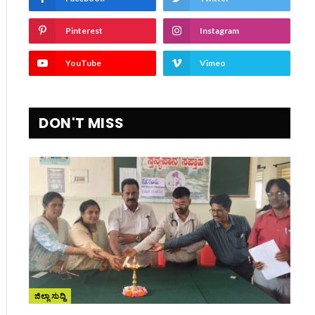
Pinterest
Instagram
YouTube
Vimeo
DON'T MISS
ಜಿಲ್ಲಾ ಸುದ್ದಿ