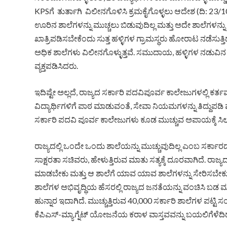
KPSಗೆ ತುರ್ತಾಗಿ ವಿಲೀನಗೊಳಿಸಿ ಕ್ರಮಕೈಗೊಳ್ಳಲು ಆದೇಶ (ದಿ: 23/
ಊರಿನ ಶಾಲೆಗಳನ್ನು ಮುಚ್ಚಲು ಬಿಡುವುದಿಲ್ಲ ಮತ್ತು ಅದೇ ಶಾಲೆಗಳನ್ನು ಅ
ಖಾತ್ರಿಪಡಿಸಬೇಕೆಂದು ಸುತ್ತ ಹಳ್ಳಿಗಳ ಗ್ರಾಮಸ್ಥರು ಹೋರಾಟ ನಡೆಸುತ್ತಿದ್
ಅಧಿಕ ಶಾಲೆಗಳು ವಿಲೀನಗೊಳ್ಳುತ್ತವೆ. ಸಮುದಾಯ, ಹಳ್ಳಿಗಳ ನಡುವಿ
ವ್ಯಕ್ತಪಡಿಸಿದರು.
ಇದಿಷ್ಟೇ ಅಲ್ಲದೆ, ರಾಜ್ಯದ ಸರ್ಕಾರಿ ಪದವಿಪೂರ್ವ ಕಾಲೇಜುಗಳಲ್ಲಿ ಕರ್
ವಿದ್ಯಾರ್ಥಿಗಳಿಗೆ ಪಾಠ ಮಾಡುವಂತೆ, ಸೇವಾ ನಿಯಮಗಳನ್ನು ತಿದ್ದುಪಡಿ 
ಸರ್ಕಾರಿ ಪದವಿ ಪೂರ್ವ ಕಾಲೇಜುಗಳು ಕೂಡ ಮುಚ್ಚುವ ಅಪಾಯಕ್ಕೆ ಸಿ
ರಾಜ್ಯದಲ್ಲಿ ಒಂದೇ ಒಂದು ಶಾಲೆಯನ್ನು ಮುಚ್ಚುವುದಿಲ್ಲ ಎಂಬ ಸರ್ಕಾರದ 
ಸಾಕ್ಷರತಾ ಸಚಿವರು, ಹೇಳುತ್ತಿರುವ ಮಾತು ಸತ್ಯಕ್ಕೆ ದೂರವಾಗಿದೆ. ರಾಜ್ಯದ 
ಮಾಡಬೇಕು ಮತ್ತು ಆ ಶಾಲೆಗೆ ಯಾವ ಯಾವ ಶಾಲೆಗಳನ್ನು ಸೇರಿಸಬೇಕು
ಶಾಲೆಗಳ ಅಭಿವೃದ್ಧಿಯ ಹೆಸರಲ್ಲಿ ರಾಜ್ಯದ ಜನತೆಯನ್ನು ವಂಚಿಸಿ ಬಡ ಮ
ಹುನ್ನಾರ ಇದಾಗಿದೆ. ಮುಚ್ಚುತ್ತಿರುವ 40,000 ಸರ್ಕಾರಿ ಶಾಲೆಗಳ ಪಟ್ಟ
ಕೆಪಿಎಸ್-ಮ್ಯಾಗ್ನೆಟ್ ಯೋಜನೆಯ ಕರಾಳ ವಾಸ್ತವವನ್ನು ಬಯಲಿಗೆಳೆದಿದ