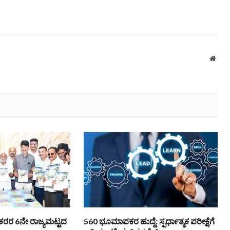
Webs
ಿ ನೌಕರರ 6ನೇ ರಾಜ್ಯಮಟ್ಟದ
560 ಭೂಮಾಪಕರ ಹುದ್ದೆ: ಸ್ಪರ್ಧಾತ್ಮಕ ಪರೀಕ್ಷೆಗೆ