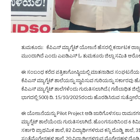
ತುಮಕೂರು: ಕೆಪಿಎಸ್ ಮ್ಯಾಗ್ನೆಟ್ ಯೋಜನೆ ಹೆಸರಲ್ಲಿ ಕರ್ನಾಟಕ ರಾಜ್ಯ
ಮುಂದಾಗಿದೆ ಎಂದು ಎಐಡಿಎಸ್ ಓ ತುಮಕೂರು ಜಿಲ್ಲಾ ಸಮಿತಿ ಆರೋಪ
ಈ ಸಂಬಂಧ ಕರೆದ ಪತ್ರಿಕಾಗೋಷ್ಠಿಯಲ್ಲಿ ಮಾತನಾಡಿದ ಸಂಘಟನೆಯ ಮ
ಕೆಪಿಎಸ್ ಮ್ಯಾಗ್ನೆಟ್ ಶಾಲೆಯನ್ನು ಸ್ಥಾಪಿಸುವ ಗುರಿಯನ್ನು ಸರ್ಕಾರವು
ಕೆಪಿಎಸ್ ಮ್ಯಾಗ್ನೆಟ್ ಶಾಲೆಗಳೆಂದು ಗುರುತಿಸಲಾಗಿದೆ.( ಗಣಿಬಾಧಿತ ಜಿಲ್ಲ
ಭಾಗದಲ್ಲಿ 500) ದಿ. 15/10/2025ರಂದು ಹೊರಡಿಸಿರುವ ಸುತ್ತೋಲೆ
ಈ ಯೋಜನೆಯನ್ನು Pilot Project ಅಡಿ ಜಾರಿಗೊಳಿಸಲು ರಾಮನಗರ
ಮ್ಯಾಗ್ನೆಟ್ ಶಾಲೆಯೆಂದು ಗುರುತಿಸಲಾಗಿದೆ. ಹೊಂಗನೂರಿನಿಂದ 6 ಕಿಮೀ 
ಸರ್ಕಾರಿ ಪ್ರಾಥಮಿಕ ಶಾಲೆ, 82 ವಿದ್ಯಾರ್ಥಿಗಳಿರುವ ಕನ್ನಿ ದೊಡ್ಡಿ ಶಾಲೆ, 31
ಸಂತೆಮೊಗೇನಹಳ್ಳಿ ಶಾಲೆ, 20 ವಿದ್ಯಾರ್ಥಿಗಳಿರುವ ಮೊಗೇನಹಳ್ಳಿ ದೊಡ್ಡ