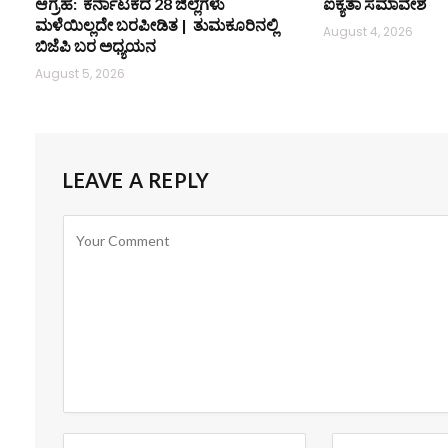
ಆಗ್ರಹ: ಕರ್ನಾಟಕದ 28 ಜಿಲ್ಲೆಗಳು
ಐಕ್ಯತಾ ಸಮಾವೇಶ
ಮಳೆಯಿಲ್ಲದೇ ಬರಪೀಡಿತ | ತುಮಕೂರಿನಲ್ಲಿ
August 4, 2026
ಬಿಜೆಪಿ ಬರ ಅಧ್ಯಯನ
August 5, 2026
LEAVE A REPLY