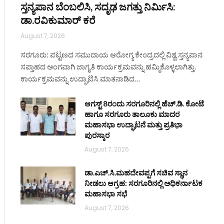
ಸ್ತನ್ಯಪಾನ ಬೆಂಬಲಿಸಿ, ಸದೃಢ ಜಗತ್ತು ನಿರ್ಮಿಸಿ:
ಡಾ.ರವಿಕುಮಾರ್ ಕರೆ
August 7, 2026
ಸರಗೂರು: ಪಟ್ಟಣದ ಸಮುದಾಯ ಆರೋಗ್ಯ ಕೇಂದ್ರದಲ್ಲಿ ವಿಶ್ವ ಸ್ತನ್ಯಪಾನ
ಸಪ್ತಾಹದ ಅಂಗವಾಗಿ ಜಾಗೃತಿ ಕಾರ್ಯಕ್ರಮವನ್ನು ಹಮ್ಮಿಕೊಳ್ಳಲಾಗಿತ್ತು.
ಕಾರ್ಯಕ್ರಮವನ್ನು ಉದ್ಘಾಟಿಸಿ ಮಾತನಾಡಿದ…
ಆಗಸ್ಟ್ 8ರಂದು ಸರಗೂರಿನಲ್ಲಿ ಹೆಚ್.ಡಿ. ಕೋಟೆ
ಹಾಗೂ ಸರಗೂರು ತಾಲೂಕು ಮಾದರ
ಮಹಾಸಭಾ ಉದ್ಘಾಟನೆ ಮತ್ತು ಪ್ರತಿಭಾ
ಪುರಸ್ಕಾರ
August 7, 2026
ಡಾ.ಎಚ್.ಸಿ.ಮಹದೇವಪ್ಪಗೆ ಸಚಿವ ಸ್ಥಾನ
ನೀಡಲು ಆಗ್ರಹ: ಸರಗೂರಿನಲ್ಲಿ ಅಧಿಕರ್ನಾಟಕ
ಮಹಾಸಭಾ ಸಭೆ
August 7, 2026