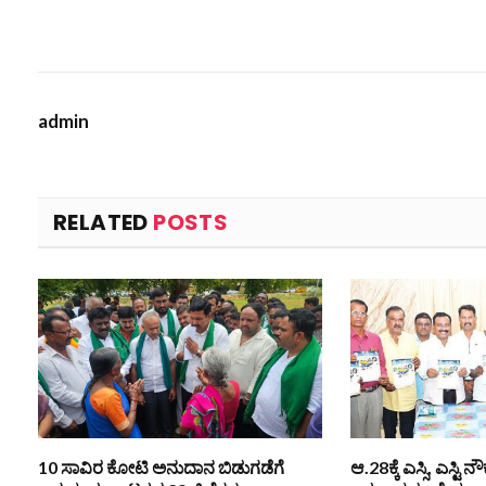
admin
RELATED
POSTS
10 ಸಾವಿರ ಕೋಟಿ ಅನುದಾನ ಬಿಡುಗಡೆಗೆ
ಆ.28ಕ್ಕೆ ಎಸ್ಸಿ, ಎಸ್ಟ