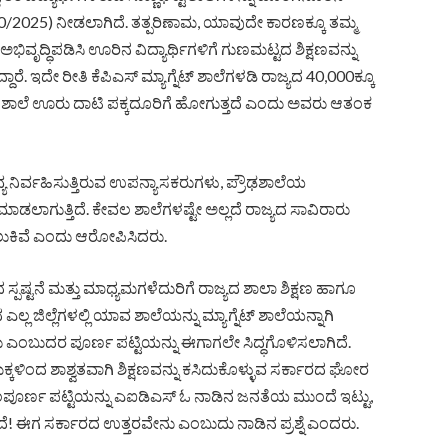
10/2025) ನೀಡಲಾಗಿದೆ. ತತ್ಪರಿಣಾಮ, ಯಾವುದೇ ಕಾರಣಕ್ಕೂ ತಮ್ಮ
ಭಿವೃದ್ಧಿಪಡಿಸಿ ಊರಿನ ವಿದ್ಯಾರ್ಥಿಗಳಿಗೆ ಗುಣಮಟ್ಟದ ಶಿಕ್ಷಣವನ್ನು
ದಾರೆ. ಇದೇ ರೀತಿ ಕೆಪಿಎಸ್ ಮ್ಯಾಗ್ನೆಟ್ ಶಾಲೆಗಳಡಿ ರಾಜ್ಯದ 40,000ಕ್ಕೂ
ನ ಶಾಲೆ ಊರು ದಾಟಿ ಪಕ್ಕದೂರಿಗೆ ಹೋಗುತ್ತದೆ ಎಂದು ಅವರು ಆತಂಕ
ತವ್ಯ ನಿರ್ವಹಿಸುತ್ತಿರುವ ಉಪನ್ಯಾಸಕರುಗಳು, ಪ್ರೌಢಶಾಲೆಯ
ಮಾಡಲಾಗುತ್ತಿದೆ. ಕೇವಲ ಶಾಲೆಗಳಷ್ಟೇ ಅಲ್ಲದೆ ರಾಜ್ಯದ ಸಾವಿರಾರು
ಲುಕಿವೆ ಎಂದು ಆರೋಪಿಸಿದರು.
ಸ್ಪಷ್ಟನೆ ಮತ್ತು ಮಾಧ್ಯಮಗಳೆದುರಿಗೆ ರಾಜ್ಯದ ಶಾಲಾ ಶಿಕ್ಷಣ ಹಾಗೂ
ಎಲ್ಲ ಜಿಲ್ಲೆಗಳಲ್ಲಿ ಯಾವ ಶಾಲೆಯನ್ನು ಮ್ಯಾಗ್ನೆಟ್ ಶಾಲೆಯನ್ನಾಗಿ
 ಎಂಬುದರ ಪೂರ್ಣ ಪಟ್ಟಿಯನ್ನು ಈಗಾಗಲೇ ಸಿದ್ಧಗೊಳಿಸಲಾಗಿದೆ.
ಕ್ಕಳಿಂದ ಶಾಶ್ವತವಾಗಿ ಶಿಕ್ಷಣವನ್ನು ಕಸಿದುಕೊಳ್ಳುವ ಸರ್ಕಾರದ ಘೋರ
ಿ ಸಂಪೂರ್ಣ ಪಟ್ಟಿಯನ್ನು ಎಐಡಿಎಸ್‌ ಓ ನಾಡಿನ ಜನತೆಯ ಮುಂದೆ ಇಟ್ಟು,
ೆ! ಈಗ ಸರ್ಕಾರದ ಉತ್ತರವೇನು ಎಂಬುದು ನಾಡಿನ ಪ್ರಶ್ನೆ ಎಂದರು.