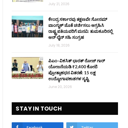
July 21, 2026
ಕೇಂದ್ರ ಸರ್ಕಾರವು ತಕ್ಷಣವೇ ಸೋನಮ್
ವಾಂಗ್ಚುಕ್ ಜೊತೆ ಚರ್ಚಿಸಲು ಆಗ್ರಹಿಸಿ
ರಾಷ್ಟ್ರಪತಿಯವರಿಗೆ ಮನವಿ: ತುಮಕೂರಿನಲ್ಲಿ
ಆನ್‌ ಲೈನ್ ಸಹಿ ಸಂಗ್ರಹ
July 18, 2026
ಪಿಎಂ–ವಿಕಸಿತ್ ಭಾರತ್ ರೋಜ್‌ ಗಾರ್
ಯೋಜನೆಯಡಿ ₹2,400 ಕೋಟಿ
ಪ್ರೋತ್ಸಾಹಧನ ವಿತರಣೆ: 15 ಲಕ್ಷ
ಉದ್ಯೋಗಾವಕಾಶಗಳ ಸೃಷ್ಟಿ
June 20, 2026
STAY IN TOUCH
Facebook
Twitter