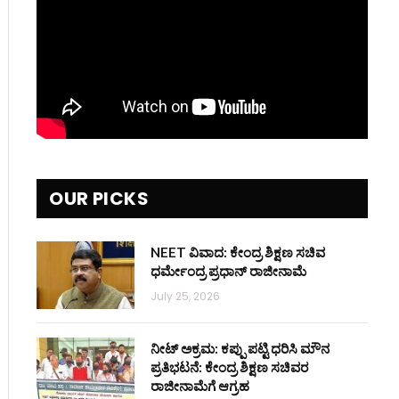
OUR PICKS
NEET ವಿವಾದ: ಕೇಂದ್ರ ಶಿಕ್ಷಣ ಸಚಿವ
ಧರ್ಮೇಂದ್ರ ಪ್ರಧಾನ್ ರಾಜೀನಾಮೆ
July 25, 2026
ನೀಟ್ ಅಕ್ರಮ: ಕಪ್ಪು ಪಟ್ಟಿ ಧರಿಸಿ ಮೌನ
ಪ್ರತಿಭಟನೆ: ಕೇಂದ್ರ ಶಿಕ್ಷಣ ಸಚಿವರ
ರಾಜೀನಾಮೆಗೆ ಆಗ್ರಹ