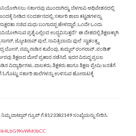
 ವಿನಿಯೋಗಿಸಲು ಸರ್ಕಾರವು ಮುಂದಾಗಿದ್ದು, ಬೆಳಗಾವಿ ಅಧಿವೇಶನದಲ್ಲಿ
ದಕ್ಕೆ ನೀಡಿದ ಸಂದರ್ಶನದಲ್ಲಿ, ಸರ್ಕಾರಿ ಶಾಲಾ ಕಟ್ಟಡಗಳನ್ನು
ಾಕ್ಷರತಾ ಸಚಿವ ಮಧು ಬಂಗಾರಪ್ಪ ಹೇಳಿದ್ದಾರೆ. ಒಂದೇ ಒಂದು
ಿನಿಯೋಗಿಸುವ ಪ್ರಶ್ನೆ ಎಲ್ಲಿಂದ ಉದ್ಭವಿಸುತ್ತದೆ? ಈ ದೇಶದಲ್ಲಿ ಶಿಕ್ಷಣಕ್ಕಾಗಿ
ರ್, ಜ್ಯೋತಿರಾವ್ ಪುಲೆ, ಸಾವಿತ್ರಿಬಾಯಿ ಫುಲೆ ಸ್ವಾತಂತ್ರ್ಯ
್ರ ಬೋಸ್, ನಮ್ಮ ನಾಡಿನ ಕುವೆಂಪು, ಕುದ್ಮುಲ್ ರಂಗರಾವ್, ಪಂಡಿತ್
 ಶಿಕ್ಷಣದ ಮೇಲೆ ಪ್ರಹಾರ ನಡೆಸಿದೆ. ಇದರ ವಿರುದ್ಧ ಪ್ರಬಲ
ಡಿನ ವಿದ್ಯಾರ್ಥಿಗಳು, ಪಾಲಕರು, ಶಿಕ್ಷಕರು ಹಾಗೂ ಶಿಕ್ಷಣ ಪ್ರೇಮಿ ಜನತೆಗೆ
ಗೆ ಓಗೊಟ್ಟು ಸರ್ಕಾರಿ ಶಾಲೆಗಳನ್ನು ಉಳಿಸುವ ಹೋರಾಟಕ್ಕೆ
ಿಮ್ಮ ವಾಟ್ಸಾಪ್ ಗ್ರೂಪ್ ಗೆ 8123382149 ಸಂಖ್ಯೆಯನ್ನು ಸೇರಿಸಿ.
eQjik4LbG9KvWhKlbCC