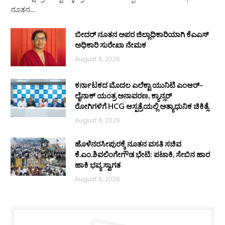
ನೂತನ…
ಬೀದರ್ ನೂತನ ಅಪರ ಜಿಲ್ಲಾಧಿಕಾರಿಯಾಗಿ ಕೆಎಎಸ್
ಅಧಿಕಾರಿ ಸುರೇಖಾ ನೇಮಕ
August 6, 2026
ಕರ್ನಾಟಕದ ಮೊದಲ ಎಲೆಕ್ಟಾ ಯುನಿಟಿ ಎಂಆರ್–
ಲೈನಾಕ್ ಯಂತ್ರ ಅನಾವರಣ, ಕ್ಯಾನ್ಸರ್
ರೋಗಿಗಳಿಗೆ HCG ಆಸ್ಪತ್ರೆಯಲ್ಲಿ ಅತ್ಯಾಧುನಿಕ ಚಿಕಿತ್ಸೆ
August 6, 2026
ಹೊಳೆನರಸೀಪುರಕ್ಕೆ ನೂತನ ವಸತಿ ಸಚಿವ
ಕೆ.ಎಂ.ಶಿವಲಿಂಗೇಗೌಡ ಭೇಟಿ: ಪಟಾಕಿ, ಸೇಬಿನ ಹಾರ
ಹಾಕಿ ಭವ್ಯ ಸ್ವಾಗತ
August 6, 2026