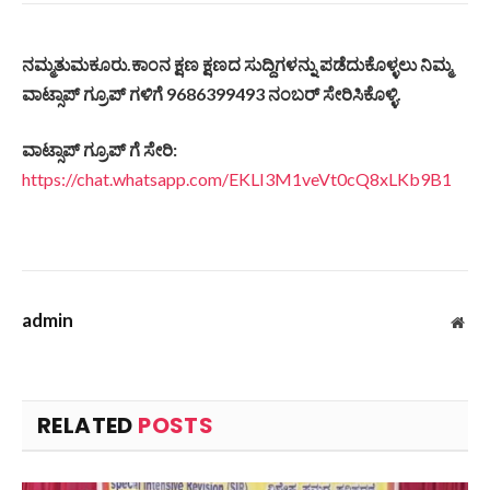
ನಮ್ಮತುಮಕೂರು
.
ಕಾಂನ
ಕ್ಷಣ
ಕ್ಷಣದ
ಸುದ್ದಿಗಳನ್ನು
ಪಡೆದುಕೊಳ್ಳಲು
ನಿಮ್ಮ
ವಾಟ್ಸಾಪ್
ಗ್ರೂಪ್
ಗಳಿಗೆ
9686399493
ನಂಬರ್
ಸೇರಿಸಿಕೊಳ್ಳಿ
.
ವಾಟ್ಸಾಪ್
ಗ್ರೂಪ್
ಗೆ
ಸೇರಿ
:
https://chat.whatsapp.com/EKLI3M1veVt0cQ8xLKb9B1
admin
Web
RELATED
POSTS