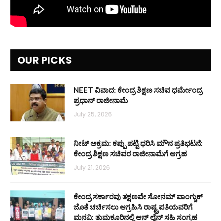
OUR PICKS
NEET ವಿವಾದ: ಕೇಂದ್ರ ಶಿಕ್ಷಣ ಸಚಿವ ಧರ್ಮೇಂದ್ರ
ಪ್ರಧಾನ್ ರಾಜೀನಾಮೆ
July 25, 2026
ನೀಟ್ ಅಕ್ರಮ: ಕಪ್ಪು ಪಟ್ಟಿ ಧರಿಸಿ ಮೌನ ಪ್ರತಿಭಟನೆ:
ಕೇಂದ್ರ ಶಿಕ್ಷಣ ಸಚಿವರ ರಾಜೀನಾಮೆಗೆ ಆಗ್ರಹ
July 21, 2026
ಕೇಂದ್ರ ಸರ್ಕಾರವು ತಕ್ಷಣವೇ ಸೋನಮ್ ವಾಂಗ್ಚುಕ್
ಜೊತೆ ಚರ್ಚಿಸಲು ಆಗ್ರಹಿಸಿ ರಾಷ್ಟ್ರಪತಿಯವರಿಗೆ
ಮನವಿ: ತುಮಕೂರಿನಲ್ಲಿ ಆನ್‌ ಲೈನ್ ಸಹಿ ಸಂಗ್ರಹ