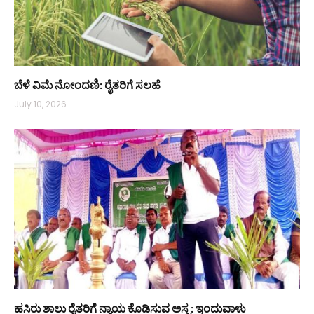
ಬೆಳೆ ವಿಮೆ ನೋಂದಣಿ: ರೈತರಿಗೆ ಸಲಹೆ
July 10, 2026
ಹಸಿರು ಶಾಲು ರೈತರಿಗೆ ನ್ಯಾಯ ಕೊಡಿಸುವ ಅಸ್ತ್ರ: ಇಂದುವಾಳು