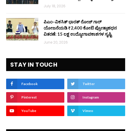
July 18, 2026
ಪಿಎಂ–ವಿಕಸಿತ್ ಭಾರತ್ ರೋಜ್‌ ಗಾರ್
ಯೋಜನೆಯಡಿ ₹2,400 ಕೋಟಿ ಪ್ರೋತ್ಸಾಹಧನ
ವಿತರಣೆ: 15 ಲಕ್ಷ ಉದ್ಯೋಗಾವಕಾಶಗಳ ಸೃಷ್ಟಿ
June 20, 2026
STAY IN TOUCH
Facebook
Twitter
Pinterest
Instagram
YouTube
Vimeo