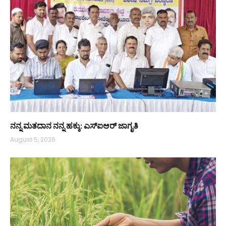
ನನ್ನ ಮತದಾನ ನನ್ನ ಹಕ್ಕು: ಎಸ್ಐಆರ್ ಜಾಗೃತಿ
August 5, 2026