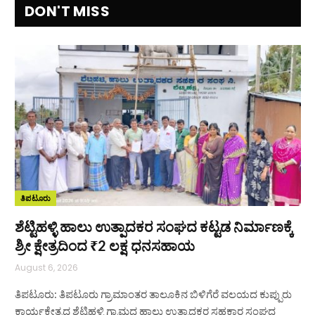
DON'T MISS
ತಿಪಟೂರು
ಶೆಟ್ಟಿಹಳ್ಳಿ ಹಾಲು ಉತ್ಪಾದಕರ ಸಂಘದ ಕಟ್ಟಡ ನಿರ್ಮಾಣಕ್ಕೆ
ಶ್ರೀ ಕ್ಷೇತ್ರದಿಂದ ₹2 ಲಕ್ಷ ಧನಸಹಾಯ
August 6, 2026
ತಿಪಟೂರು: ತಿಪಟೂರು ಗ್ರಾಮಾಂತರ ತಾಲೂಕಿನ ಬಿಳಿಗೆರೆ ವಲಯದ ಕುಪ್ಪುರು
ಕಾರ್ಯಕ್ಷೇತ್ರದ ಶೆಟ್ಟಿಹಳ್ಳಿ ಗ್ರಾಮದ ಹಾಲು ಉತ್ಪಾದಕರ ಸಹಕಾರ ಸಂಘದ