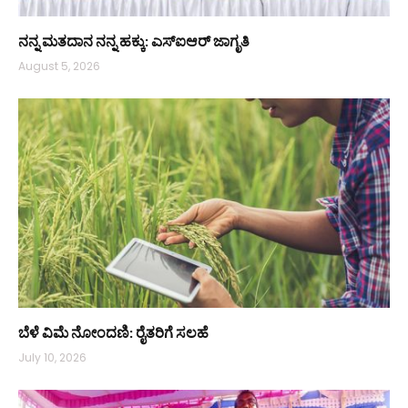
ನನ್ನ ಮತದಾನ ನನ್ನ ಹಕ್ಕು: ಎಸ್ಐಆರ್ ಜಾಗೃತಿ
August 5, 2026
ಬೆಳೆ ವಿಮೆ ನೋಂದಣಿ: ರೈತರಿಗೆ ಸಲಹೆ
July 10, 2026