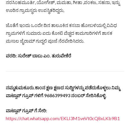
ನರಸಿಂಹಮೂರ್ತಿ, ಯೋಗೇಶ್, ಮಮತಾ, ಗೀತಾ ,ಪಂಕಜ, ಸಹನಾ, ಇನ್ನು
ಊರಿನ ಗ್ರಾಮಸ್ಥರು ಉಪಸ್ಥಿತರಿದ್ದರು,
ಜೊತೆಗೆ ಇಂದು ಒಂದೇ ದಿನ ತಾಲೂಕಿನ ಕಸಬಾ ಹೋಬಳಿಯಲ್ಲಿ ವಿವಿಧ
ಗ್ರಾಮಗಳಿಗೆ ಸುಮಾರು ಐದು ಕೋಟಿ ವೆಚ್ಚದ ಕಾಮಗಾರಿಗಳಿಗೆ ಶಾಸಕ
ಮಸಾಲ ಜೈರಾಮ್ ಗುದ್ದಲಿ ಪೂಜೆ ನೆರವೇರಿಸಿದರು.
ವರದಿ: ಸುರೇಶ್ ಬಾಬು ಎಂ. ತುರುವೇಕೆರೆ
ನಮ್ಮತುಮಕೂರು
.
ಕಾಂನ
ಕ್ಷಣ
ಕ್ಷಣದ
ಸುದ್ದಿಗಳನ್ನು
ಪಡೆದುಕೊಳ್ಳಲು
ನಿಮ್ಮ
ವಾಟ್ಸಾಪ್
ಗ್ರೂಪ್
ಗಳಿಗೆ
9686399493
ನಂಬರ್
ಸೇರಿಸಿಕೊಳ್ಳಿ
.
ವಾಟ್ಸಾಪ್
ಗ್ರೂಪ್
ಗೆ
ಸೇರಿ
:
https://chat.whatsapp.com/EKLI3M1veVt0cQ8xLKb9B1