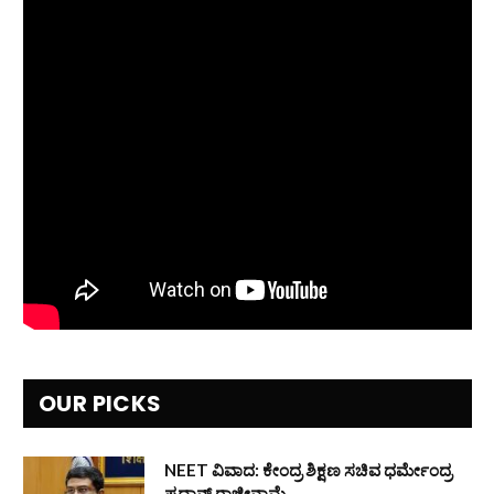
OUR PICKS
NEET ವಿವಾದ: ಕೇಂದ್ರ ಶಿಕ್ಷಣ ಸಚಿವ ಧರ್ಮೇಂದ್ರ
ಪ್ರಧಾನ್ ರಾಜೀನಾಮೆ