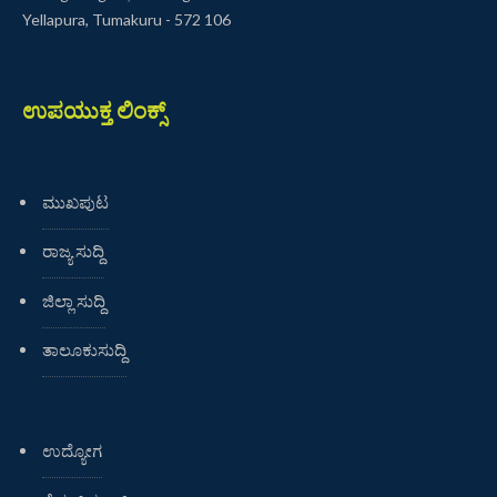
Yellapura, Tumakuru - 572 106
ಉಪಯುಕ್ತ ಲಿಂಕ್ಸ್
ಮುಖಪುಟ
ರಾಜ್ಯ ಸುದ್ದಿ
ಜಿಲ್ಲಾ ಸುದ್ದಿ
ತಾಲೂಕುಸುದ್ದಿ
ಉದ್ಯೋಗ