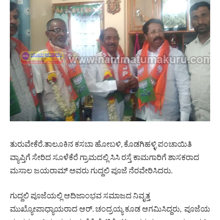
ತುರುವೇಕೆರೆ.ತಾಲೂಕಿನ ಕಸಬಾ ಹೋಬಳಿ, ಕೊಡಗಿಹಳ್ಳಿ ಪಂಚಾಯಿತಿ
ವ್ಯಾಪ್ತಿಗೆ ಸೇರಿದ ಸೂಳೆಕೆರೆ ಗ್ರಾಮದಲ್ಲಿ ಸಿಸಿ ರಸ್ತೆ ಕಾಮಗಾರಿಗೆ ಶಾಸಕರಾದ
ಮಸಾಲ ಜಯರಾಮ್ ಅವರು ಗುದ್ದಲಿ ಪೂಜೆ ನೆರವೇರಿಸಿದರು.
ಗುದ್ದಲಿ ಪೂಜೆಯಲ್ಲಿ ಆದಿಜಾಂಭವ ಸಮಾಜದ ನಿವೃತ್ತ
ಮುಖ್ಯೋಪಾಧ್ಯಾಯರಾದ ಆರ್. ಚಂದ್ರಯ್ಯ ಕೂಡ ಆಗಮಿಸಿದ್ದರು, ಪೂಜೆಯ