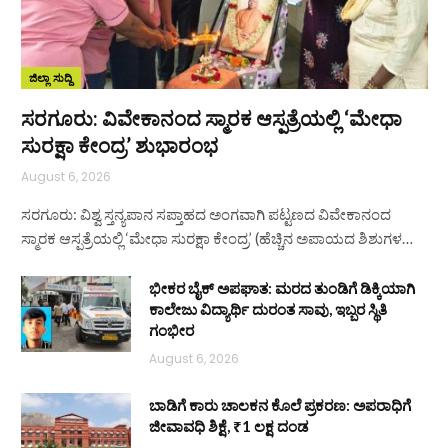
ಜಿಲ್ಲಾ ಸುದ್ದಿ
ಸರಗೂರು: ವಿವೇಕಾನಂದ ಸ್ಮಾರಕ ಆಸ್ಪತ್ರೆಯಲ್ಲಿ ‘ಮೇಧಾ
ಸುರಕ್ಷಾ ಕೇಂದ್ರ’ ಶುಭಾರಂಭ
August 6, 2026
ಸರಗೂರು: ವಿಶ್ವ ಸ್ತನ್ಯಪಾನ ಸಪ್ತಾಹದ ಅಂಗವಾಗಿ ಪಟ್ಟಣದ ವಿವೇಕಾನಂದ
ಸ್ಮಾರಕ ಆಸ್ಪತ್ರೆಯಲ್ಲಿ ‘ಮೇಧಾ ಸುರಕ್ಷಾ ಕೇಂದ್ರ’ (ಹೆಚ್ಚಿನ ಅಪಾಯದ ಶಿಶುಗಳ…
ಭೀಕರ ಬೈಕ್ ಅಪಘಾತ: ಮರದ ತುಂಡಿಗೆ ಡಿಕ್ಕಿಯಾಗಿ
ಕಾಲೇಜು ವಿದ್ಯಾರ್ಥಿ ದುರಂತ ಸಾವು, ಇಬ್ಬರ ಸ್ಥಿತಿ
ಗಂಭೀರ
August 6, 2026
ಬಾಡಿಗೆ ಕಾರು ಚಾಲಕನ ಕೊಲೆ ಪ್ರಕರಣ: ಅಪರಾಧಿಗೆ
ಜೀವಾವಧಿ ಶಿಕ್ಷೆ, ₹1 ಲಕ್ಷ ದಂಡ