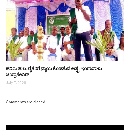
ಹಸಿರು ಶಾಲು ರೈತರಿಗೆ ನ್ಯಾಯ ಕೊಡಿಸುವ ಅಸ್ತ್ರ: ಇಂದುವಾಳು
ಚಂದ್ರಶೇಖರ್
July 7, 2026
Comments are closed.