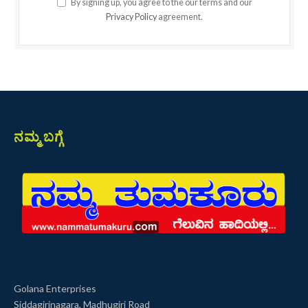
By signing up, you agree to the our terms and our
Privacy Policy
agreement.
ನಮ್ಮ ಬಗ್ಗೆ
Golana Enterprises
Siddagirinagara, Madhugiri Road