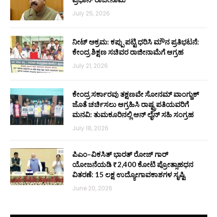
July 25, 2026
ನೀಟ್ ಅಕ್ರಮ: ಕಪ್ಪು ಪಟ್ಟಿ ಧರಿಸಿ ಮೌನ ಪ್ರತಿಭಟನೆ:
ಕೇಂದ್ರ ಶಿಕ್ಷಣ ಸಚಿವರ ರಾಜೀನಾಮೆಗೆ ಆಗ್ರಹ
July 21, 2026
ಕೇಂದ್ರ ಸರ್ಕಾರವು ತಕ್ಷಣವೇ ಸೋನಮ್ ವಾಂಗ್ಚುಕ್
ಜೊತೆ ಚರ್ಚಿಸಲು ಆಗ್ರಹಿಸಿ ರಾಷ್ಟ್ರಪತಿಯವರಿಗೆ
ಮನವಿ: ತುಮಕೂರಿನಲ್ಲಿ ಆನ್‌ ಲೈನ್ ಸಹಿ ಸಂಗ್ರಹ
July 18, 2026
ಪಿಎಂ–ವಿಕಸಿತ್ ಭಾರತ್ ರೋಜ್‌ ಗಾರ್
ಯೋಜನೆಯಡಿ ₹2,400 ಕೋಟಿ ಪ್ರೋತ್ಸಾಹಧನ
ವಿತರಣೆ: 15 ಲಕ್ಷ ಉದ್ಯೋಗಾವಕಾಶಗಳ ಸೃಷ್ಟಿ
June 20, 2026