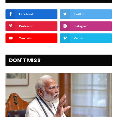
Facebook
Twitter
Pinterest
Instagram
YouTube
Vimeo
DON'T MISS