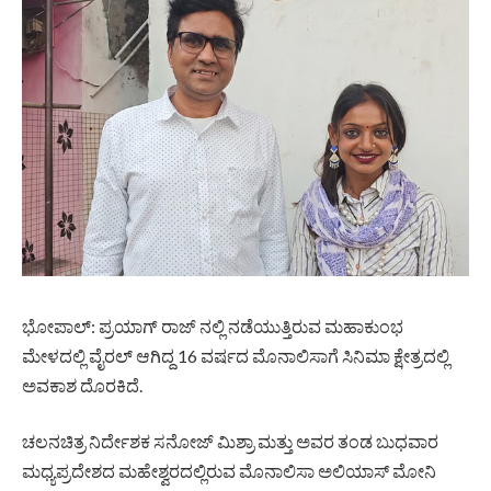
ಭೋಪಾಲ್: ಪ್ರಯಾಗ್‌ ರಾಜ್‌ ನಲ್ಲಿ ನಡೆಯುತ್ತಿರುವ ಮಹಾಕುಂಭ
ಮೇಳದಲ್ಲಿ ವೈರಲ್ ಆಗಿದ್ದ 16 ವರ್ಷದ ಮೊನಾಲಿಸಾಗೆ ಸಿನಿಮಾ ಕ್ಷೇತ್ರದಲ್ಲಿ
ಅವಕಾಶ ದೊರಕಿದೆ.
ಚಲನಚಿತ್ರ ನಿರ್ದೇಶಕ ಸನೋಜ್ ಮಿಶ್ರಾ ಮತ್ತು ಅವರ ತಂಡ ಬುಧವಾರ
ಮಧ್ಯಪ್ರದೇಶದ ಮಹೇಶ್ವರದಲ್ಲಿರುವ ಮೊನಾಲಿಸಾ ಅಲಿಯಾಸ್ ಮೋನಿ