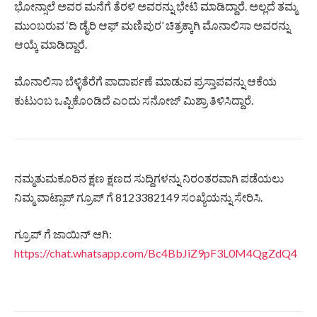
ಭೋನ್ಸಾಲೆ ಅವರ ಮನೆಗೆ ತೆರಳಿ ಅವರನ್ನು ಭೇಟಿ ಮಾಡಿದ್ದಾರೆ. ಅಲ್ಲದೆ ತಮ್ಮ
ಮುಂಬರುವ ‘ದಿ ಡೈರಿ ಆಫ್ ಮಣಿಪುರ’ ಚಿತ್ರಕ್ಕಾಗಿ ಮೊನಾಲಿಸಾ ಅವರನ್ನು
ಆಯ್ಕೆ ಮಾಡಿದ್ದಾರೆ.
ಮೊನಾಲಿಸಾ ಬೆಳ್ಳಿತೆರೆಗೆ ಪಾದಾರ್ಪಣೆ ಮಾಡುವ ಪ್ರಸ್ತಾಪವನ್ನು ಆಕೆಯ
ಕುಟುಂಬ ಒಪ್ಪಿಕೊಂಡಿದೆ ಎಂದು ಸನೋಜ್ ಮಿಶ್ರಾ ತಿಳಿಸಿದ್ದಾರೆ.
ನಮ್ಮತುಮಕೂರಿನ ಕ್ಷಣ ಕ್ಷಣದ ಸುದ್ದಿಗಳನ್ನು ನಿರಂತರವಾಗಿ ಪಡೆಯಲು
ನಿಮ್ಮ ವಾಟ್ಸಾಪ್ ಗ್ರೂಪ್ ಗೆ 8123382149 ಸಂಖ್ಯೆಯನ್ನು ಸೇರಿಸಿ.
ಗ್ರೂಪ್ ಗೆ ಜಾಯಿನ್ ಆಗಿ:
https://chat.whatsapp.com/Bc4BbJiZ9pF3L0M4QgZdQ4