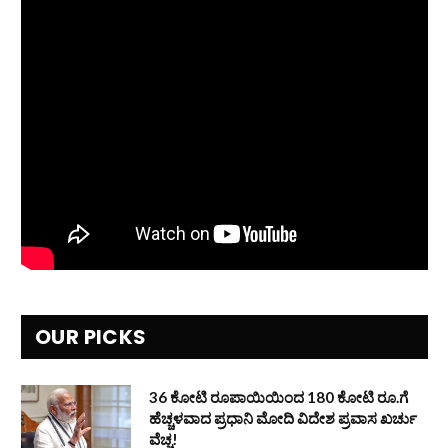
OUR PICKS
36 ಕೋಟಿ ರೂಪಾಯಿಯಿಂದ 180 ಕೋಟಿ ರೂ.ಗೆ
ಹೆಚ್ಚಳವಾದ ಪ್ರಧಾನಿ ಮೋದಿ ವಿದೇಶ ಪ್ರವಾಸ ಖರ್ಚು
ವೆಚ್ಚ!