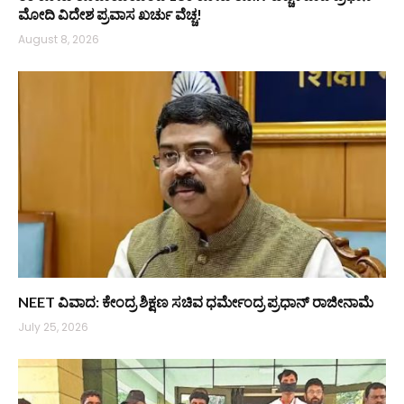
ಮೋದಿ ವಿದೇಶ ಪ್ರವಾಸ ಖರ್ಚು ವೆಚ್ಚ!
August 8, 2026
NEET ವಿವಾದ: ಕೇಂದ್ರ ಶಿಕ್ಷಣ ಸಚಿವ ಧರ್ಮೇಂದ್ರ ಪ್ರಧಾನ್ ರಾಜೀನಾಮೆ
July 25, 2026