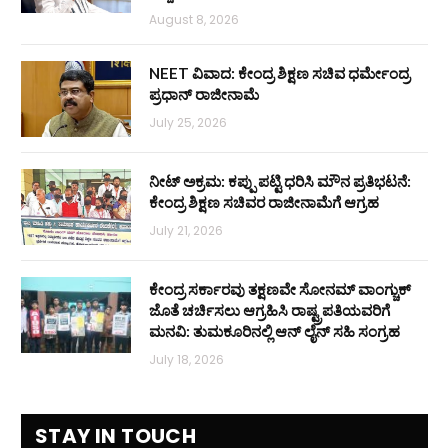
August 8, 2026
NEET ವಿವಾದ: ಕೇಂದ್ರ ಶಿಕ್ಷಣ ಸಚಿವ ಧರ್ಮೇಂದ್ರ
ಪ್ರಧಾನ್ ರಾಜೀನಾಮೆ
July 25, 2026
ನೀಟ್ ಅಕ್ರಮ: ಕಪ್ಪು ಪಟ್ಟಿ ಧರಿಸಿ ಮೌನ ಪ್ರತಿಭಟನೆ:
ಕೇಂದ್ರ ಶಿಕ್ಷಣ ಸಚಿವರ ರಾಜೀನಾಮೆಗೆ ಆಗ್ರಹ
July 21, 2026
ಕೇಂದ್ರ ಸರ್ಕಾರವು ತಕ್ಷಣವೇ ಸೋನಮ್ ವಾಂಗ್ಚುಕ್
ಜೊತೆ ಚರ್ಚಿಸಲು ಆಗ್ರಹಿಸಿ ರಾಷ್ಟ್ರಪತಿಯವರಿಗೆ
ಮನವಿ: ತುಮಕೂರಿನಲ್ಲಿ ಆನ್‌ ಲೈನ್ ಸಹಿ ಸಂಗ್ರಹ
July 18, 2026
STAY IN TOUCH