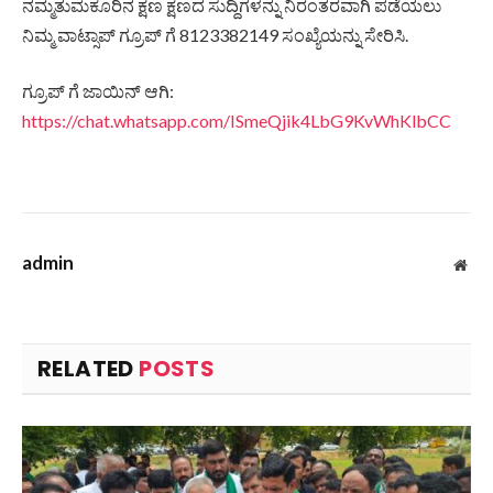
ನಮ್ಮತುಮಕೂರಿನ ಕ್ಷಣ ಕ್ಷಣದ ಸುದ್ದಿಗಳನ್ನು ನಿರಂತರವಾಗಿ ಪಡೆಯಲು
ನಿಮ್ಮ ವಾಟ್ಸಾಪ್ ಗ್ರೂಪ್ ಗೆ 8123382149 ಸಂಖ್ಯೆಯನ್ನು ಸೇರಿಸಿ.
ಗ್ರೂಪ್ ಗೆ ಜಾಯಿನ್ ಆಗಿ:
https://chat.whatsapp.com/ISmeQjik4LbG9KvWhKlbCC
admin
Web
RELATED
POSTS