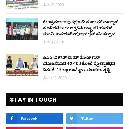
July 21, 2026
ಕೇಂದ್ರ ಸರ್ಕಾರವು ತಕ್ಷಣವೇ ಸೋನಮ್ ವಾಂಗ್ಚುಕ್
ಜೊತೆ ಚರ್ಚಿಸಲು ಆಗ್ರಹಿಸಿ ರಾಷ್ಟ್ರಪತಿಯವರಿಗೆ
ಮನವಿ: ತುಮಕೂರಿನಲ್ಲಿ ಆನ್‌ ಲೈನ್ ಸಹಿ ಸಂಗ್ರಹ
July 18, 2026
ಪಿಎಂ–ವಿಕಸಿತ್ ಭಾರತ್ ರೋಜ್‌ ಗಾರ್
ಯೋಜನೆಯಡಿ ₹2,400 ಕೋಟಿ ಪ್ರೋತ್ಸಾಹಧನ
ವಿತರಣೆ: 15 ಲಕ್ಷ ಉದ್ಯೋಗಾವಕಾಶಗಳ ಸೃಷ್ಟಿ
June 20, 2026
STAY IN TOUCH
Facebook
Twitter