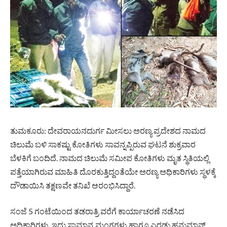
ತುಮಕೂರು: ದೇವರಾಯನದುರ್ಗ ಮೀಸಲು ಅರಣ್ಯ ಪ್ರದೇಶದ ನಾಮದ
ಚಿಲುಮೆ ಬಳಿ ಸಾಕಷ್ಟು ಕೋತಿಗಳು ಸಾವನ್ನಪ್ಪಿರುವ ಘಟನೆ ಶುಕ್ರವಾರ
ಬೆಳಕಿಗೆ ಬಂದಿದೆ. ನಾಮದ ಚಿಲುಮೆ ಸಮೀಪ ಕೋತಿಗಳು ಮೃತ ಸ್ಥಿತಿಯಲ್ಲಿ
ಪತ್ತೆಯಾಗಿರುವ ಮಾಹಿತಿ ದೊರಕುತ್ತಿದ್ದಂತೆಯೇ ಅರಣ್ಯ ಅಧಿಕಾರಿಗಳು ಸ್ಥಳಕ್ಕೆ
ದೌಡಾಯಿಸಿ ತಕ್ಷಣವೇ ತನಿಖೆ ಆರಂಭಿಸಿದ್ದಾರೆ.
ಸಂಜೆ 5 ಗಂಟೆಯಿಂದ ತಡರಾತ್ರಿ ವರೆಗೆ ಕಾರ್ಯಾಚರಣೆ ನಡೆಸಿದ
ಅಧಿಕಾರಿಗಳು, ಇದು ಸಾಮಾನ್ಯ ಮಂಗಗಳು ಹಾಗೂ ಎರಡು ಹನುಮಾನ್