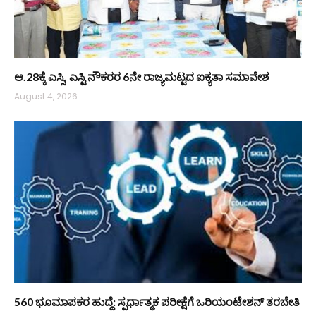
ಆ.28ಕ್ಕೆ ಎಸ್ಸಿ, ಎಸ್ಟಿ ನೌಕರರ 6ನೇ ರಾಜ್ಯಮಟ್ಟದ ಐಕ್ಯತಾ ಸಮಾವೇಶ
August 4, 2026
560 ಭೂಮಾಪಕರ ಹುದ್ದೆ: ಸ್ಪರ್ಧಾತ್ಮಕ ಪರೀಕ್ಷೆಗೆ ಒರಿಯಂಟೇಶನ್ ತರಬೇತಿ