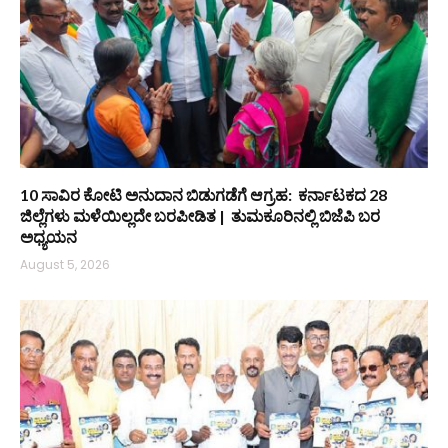
10 ಸಾವಿರ ಕೋಟಿ ಅನುದಾನ ಬಿಡುಗಡೆಗೆ ಆಗ್ರಹ: ಕರ್ನಾಟಕದ 28
ಜಿಲ್ಲೆಗಳು ಮಳೆಯಿಲ್ಲದೇ ಬರಪೀಡಿತ | ತುಮಕೂರಿನಲ್ಲಿ ಬಿಜೆಪಿ ಬರ
ಅಧ್ಯಯನ
August 5, 2026