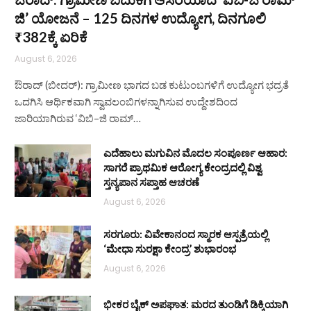
ಜಿ’ ಯೋಜನೆ – 125 ದಿನಗಳ ಉದ್ಯೋಗ, ದಿನಗೂಲಿ
₹382ಕ್ಕೆ ಏರಿಕೆ
August 6, 2026
ಔರಾದ್ (ಬೀದರ್): ಗ್ರಾಮೀಣ ಭಾಗದ ಬಡ ಕುಟುಂಬಗಳಿಗೆ ಉದ್ಯೋಗ ಭದ್ರತೆ
ಒದಗಿಸಿ ಆರ್ಥಿಕವಾಗಿ ಸ್ವಾವಲಂಬಿಗಳನ್ನಾಗಿಸುವ ಉದ್ದೇಶದಿಂದ
ಜಾರಿಯಾಗಿರುವ ‘ವಿಬಿ–ಜಿ ರಾಮ್…
ಎದೆಹಾಲು ಮಗುವಿನ ಮೊದಲ ಸಂಪೂರ್ಣ ಆಹಾರ:
ಸಾಗರೆ ಪ್ರಾಥಮಿಕ ಆರೋಗ್ಯ ಕೇಂದ್ರದಲ್ಲಿ ವಿಶ್ವ
ಸ್ತನ್ಯಪಾನ ಸಪ್ತಾಹ ಆಚರಣೆ
August 6, 2026
ಸರಗೂರು: ವಿವೇಕಾನಂದ ಸ್ಮಾರಕ ಆಸ್ಪತ್ರೆಯಲ್ಲಿ
‘ಮೇಧಾ ಸುರಕ್ಷಾ ಕೇಂದ್ರ’ ಶುಭಾರಂಭ
August 6, 2026
ಭೀಕರ ಬೈಕ್ ಅಪಘಾತ: ಮರದ ತುಂಡಿಗೆ ಡಿಕ್ಕಿಯಾಗಿ