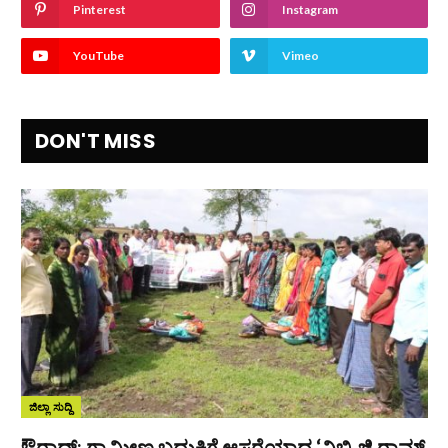
Pinterest
Instagram
YouTube
Vimeo
DON'T MISS
ಜಿಲ್ಲಾ ಸುದ್ದಿ
ಔರಾದ್: ಗ್ರಾಮೀಣ ಬದುಕಿಗೆ ಆಸರೆಯಾದ ‘ವಿಬಿ-ಜಿ ರಾಮ್