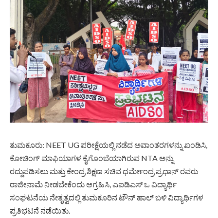
ತುಮಕೂರು: NEET UG ಪರೀಕ್ಷೆಯಲ್ಲಿ ನಡೆದ ಅವಾಂತರಗಳನ್ನು ಖಂಡಿಸಿ,
ಕೋಚಿಂಗ್ ಮಾಫಿಯಾಗಳ ಕೈಗೊಂಬೆಯಾಗಿರುವ NTA ಅನ್ನು
ರದ್ದುಪಡಿಸಲು ಮತ್ತು ಕೇಂದ್ರ ಶಿಕ್ಷಣ ಸಚಿವ ಧರ್ಮೇಂದ್ರ ಪ್ರಧಾನ್ ರವರು
ರಾಜೀನಾಮೆ ನೀಡಬೇಕೆಂದು ಆಗ್ರಹಿಸಿ, ಎಐಡಿಎಸ್ ಒ ವಿದ್ಯಾರ್ಥಿ
ಸಂಘಟನೆಯ ನೇತೃತ್ವದಲ್ಲಿ ತುಮಕೂರಿನ ಟೌನ್ ಹಾಲ್ ಬಳಿ ವಿದ್ಯಾರ್ಥಿಗಳ
ಪ್ರತಿಭಟನೆ ನಡೆಯಿತು.