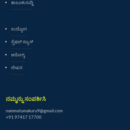
ತಾಲೂಕುಸುದ್ದಿ
ಉದ್ಯೋಗ
ಸ್ಪೆಷಲ್ ನ್ಯೂಸ್
ಆರೋಗ್ಯ
ಲೇಖನ
ನಮ್ಮನ್ನು ಸಂಪರ್ಕಿಸಿ
nammatumakuru9@gmail.com
+91 97417 17700