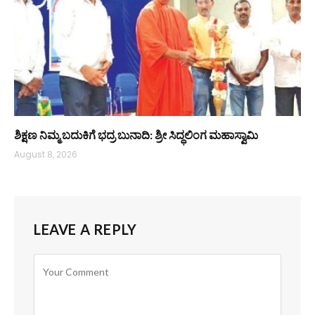
ಶಿಕ್ಷಣ ನಿಮ್ಮ ಬದುಕಿಗೆ ಭದ್ರ ಬುನಾದಿ: ಶ್ರೀ ಸಿದ್ಧಲಿಂಗ ಮಹಾಸ್ವಾಮಿ
August 8, 2026
LEAVE A REPLY