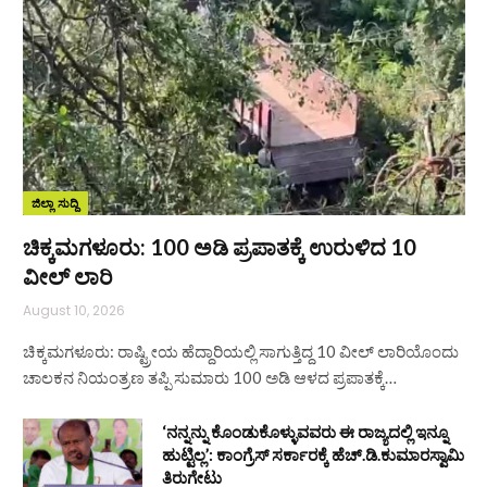
ಜಿಲ್ಲಾ ಸುದ್ದಿ
ಚಿಕ್ಕಮಗಳೂರು: 100 ಅಡಿ ಪ್ರಪಾತಕ್ಕೆ ಉರುಳಿದ 10
ವೀಲ್ ಲಾರಿ
August 10, 2026
ಚಿಕ್ಕಮಗಳೂರು: ರಾಷ್ಟ್ರೀಯ ಹೆದ್ದಾರಿಯಲ್ಲಿ ಸಾಗುತ್ತಿದ್ದ 10 ವೀಲ್ ಲಾರಿಯೊಂದು
ಚಾಲಕನ ನಿಯಂತ್ರಣ ತಪ್ಪಿ ಸುಮಾರು 100 ಅಡಿ ಆಳದ ಪ್ರಪಾತಕ್ಕೆ…
‘ನನ್ನನ್ನು ಕೊಂಡುಕೊಳ್ಳುವವರು ಈ ರಾಜ್ಯದಲ್ಲಿ ಇನ್ನೂ
ಹುಟ್ಟಿಲ್ಲ’: ಕಾಂಗ್ರೆಸ್ ಸರ್ಕಾರಕ್ಕೆ ಹೆಚ್.ಡಿ.ಕುಮಾರಸ್ವಾಮಿ
ತಿರುಗೇಟು