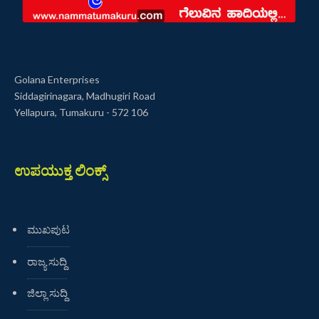
Golana Enterprises
Siddagirinagara, Madhugiri Road
Yellapura, Tumakuru - 572 106
ಉಪಯುಕ್ತ ಲಿಂಕ್ಸ್
ಮುಖಪುಟ
ರಾಜ್ಯ ಸುದ್ದಿ
ಜಿಲ್ಲಾ ಸುದ್ದಿ