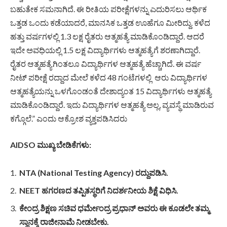
ಬಹುತೇಕ ಸಮನಾಗಿದೆ. ಈ ರೀತಿಯ ಪರೀಕ್ಷೆಗಳನ್ನು ಎದುರಿಸಲು ಆರ್ಥಿಕ
ಒತ್ತಡ ಒಂದು ಕಡೆಯಾದರೆ, ಮಾನಸಿಕ ಒತ್ತಡ ಊಹೆಗೂ ಮೀರಿದ್ದು. ಕಳೆದ
ಹತ್ತು ವರ್ಷಗಳಲ್ಲಿ 1.3 ಲಕ್ಷ ರೈತರು ಆತ್ಮಹತ್ಯೆ ಮಾಡಿಕೊಂಡಿದ್ದಾರೆ. ಆದರೆ
ಇದೇ ಅವಧಿಯಲ್ಲಿ 1.5 ಲಕ್ಷ ವಿದ್ಯಾರ್ಥಿಗಳು ಆತ್ಮಹತ್ಯೆಗೆ ಶರಣಾಗಿದ್ದಾರೆ.
ರೈತರ ಆತ್ಮಹತ್ಯೆಗಿಂತಲೂ ವಿದ್ಯಾರ್ಥಿಗಳ ಆತ್ಮಹತ್ಯೆ ಹೆಚ್ಚಾಗಿದೆ. ಈ ವರ್ಷ
ನೀಟ್ ಪರೀಕ್ಷೆ ರದ್ದಾದ ಮೇಲೆ ಕಳೆದ 48 ಗಂಟೆಗಳಲ್ಲಿ ಆರು ವಿದ್ಯಾರ್ಥಿಗಳ
ಆತ್ಮಹತ್ಯೆಯನ್ನು ಒಳಗೊಂಡಂತೆ ದೇಶಾದ್ಯಂತ 15 ವಿದ್ಯಾರ್ಥಿಗಳು ಆತ್ಮಹತ್ಯೆ
ಮಾಡಿಕೊಂಡಿದ್ದಾರೆ. ಇದು ವಿದ್ಯಾರ್ಥಿಗಳ ಆತ್ಮಹತ್ಯೆ ಅಲ್ಲ, ವ್ಯವಸ್ಥೆ ಮಾಡಿರುವ
ಕಗ್ಗೊಲೆ.” ಎಂದು ಆಕ್ರೋಶ ವ್ಯಕ್ತಪಡಿಸಿದರು
AIDSO ಮುಖ್ಯ ಬೇಡಿಕೆಗಳು:
NTA (National Testing Agency) ರದ್ದುಪಡಿಸಿ.
NEET ಹಗರಣದ ತಪ್ಪಿತಸ್ಥರಿಗೆ ನಿದರ್ಶನೀಯ ಶಿಕ್ಷೆ ವಿಧಿಸಿ.
ಕೇಂದ್ರ ಶಿಕ್ಷಣ ಸಚಿವ ಧರ್ಮೇಂದ್ರ ಪ್ರಧಾನ್ ಅವರು ಈ ಕೂಡಲೇ ತಮ್ಮ
ಸ್ಥಾನಕ್ಕೆ ರಾಜೀನಾಮೆ ನೀಡಬೇಕು.