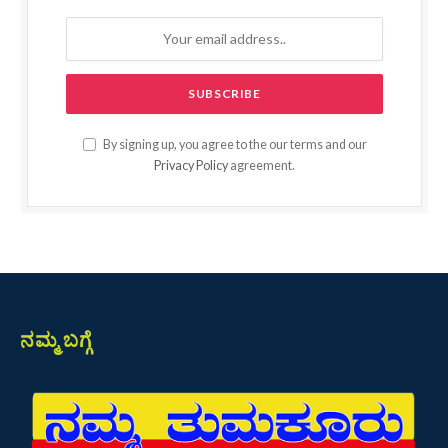
By signing up, you agree to the our terms and our
Privacy Policy
agreement.
ನಮ್ಮ ಬಗ್ಗೆ