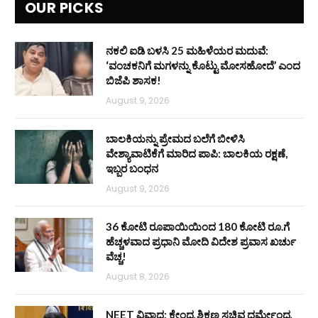
OUR PICKS
ನಕಲಿ ಐಡಿ ಬಳಸಿ 25 ಮಹಿಳೆಯರ ಮದುವೆ:
‘ವಂಚಕನಿಗೆ ಮಗಳನ್ನು ಕೊಟ್ಟು ಮೋಸಹೋದೆ’ ಎಂದ
ಬಿಜೆಪಿ ಶಾಸಕ!
August 9, 2026
ಬಾಲಕಿಯನ್ನು ಪ್ರೇಮದ ಬಲೆಗೆ ಬೀಳಿಸಿ
ವೇಶ್ಯಾವಾಟಿಕೆಗೆ ಮಾರಿದ ಪಾಪಿ: ಬಾಲಕಿಯ ರಕ್ಷಣೆ,
ಇಬ್ಬರ ಬಂಧನ
August 9, 2026
36 ಕೋಟಿ ರೂಪಾಯಿಯಿಂದ 180 ಕೋಟಿ ರೂ.ಗೆ
ಹೆಚ್ಚಳವಾದ ಪ್ರಧಾನಿ ಮೋದಿ ವಿದೇಶ ಪ್ರವಾಸ ಖರ್ಚು
ವೆಚ್ಚ!
August 8, 2026
NEET ವಿವಾದ: ಕೇಂದ್ರ ಶಿಕ್ಷಣ ಸಚಿವ ಧರ್ಮೇಂದ್ರ