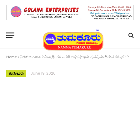
Home
»
ನೀಟ್ ಅವಾಂತರ: ವಿದ್ಯಾರ್ಥಿಗಳ ಸರಣಿ ಆತ್ಮಹತ್ಯೆ: ಇದು ವ್ಯವಸ್ಥೆ ಮಾಡಿರುವ ಕಗ್ಗೊಲೆ !”: ಲಕ್ಕಪ್ಪ
June 19, 2026
ತುಮಕೂರು