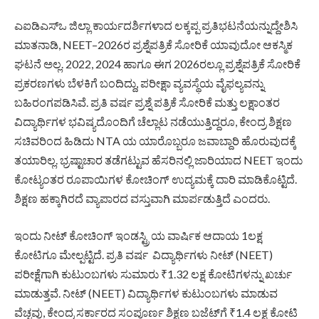
ಎಐಡಿಎಸ್ಒ ಜಿಲ್ಲಾ ಕಾರ್ಯದರ್ಶಿಗಳಾದ ಲಕ್ಕಪ್ಪ ಪ್ರತಿಭಟನೆಯನ್ನುದ್ದೇಶಿಸಿ
ಮಾತನಾಡಿ, NEET–2026ರ ಪ್ರಶ್ನೆಪತ್ರಿಕೆ ಸೋರಿಕೆ ಯಾವುದೋ ಆಕಸ್ಮಿಕ
ಘಟನೆ ಅಲ್ಲ. 2022, 2024 ಹಾಗೂ ಈಗ 2026ರಲ್ಲೂ ಪ್ರಶ್ನೆಪತ್ರಿಕೆ ಸೋರಿಕೆ
ಪ್ರಕರಣಗಳು ಬೆಳಕಿಗೆ ಬಂದಿದ್ದು, ಪರೀಕ್ಷಾ ವ್ಯವಸ್ಥೆಯ ವೈಫಲ್ಯವನ್ನು
ಬಹಿರಂಗಪಡಿಸಿವೆ. ಪ್ರತಿ ವರ್ಷ ಪ್ರಶ್ನೆ ಪತ್ರಿಕೆ ಸೋರಿಕೆ ಮತ್ತು ಲಕ್ಷಾಂತರ
ವಿದ್ಯಾರ್ಥಿಗಳ ಭವಿಷ್ಯದೊಂದಿಗೆ ಚೆಲ್ಲಾಟ ನಡೆಯುತ್ತಿದ್ದರೂ, ಕೇಂದ್ರ ಶಿಕ್ಷಣ
ಸಚಿವರಿಂದ ಹಿಡಿದು NTA ಯ ಯಾರೊಬ್ಬರೂ ಜವಾಬ್ದಾರಿ ಹೊರುವುದಕ್ಕೆ
ತಯಾರಿಲ್ಲ. ಭ್ರಷ್ಟಾಚಾರ ತಡೆಗಟ್ಟುವ ಹೆಸರಿನಲ್ಲಿ ಜಾರಿಯಾದ NEET ಇಂದು
ಕೋಟ್ಯಂತರ ರೂಪಾಯಿಗಳ ಕೋಚಿಂಗ್ ಉದ್ಯಮಕ್ಕೆ ದಾರಿ ಮಾಡಿಕೊಟ್ಟಿದೆ.
ಶಿಕ್ಷಣ ಹಕ್ಕಾಗಿರದೆ ವ್ಯಾಪಾರದ ವಸ್ತುವಾಗಿ ಮಾರ್ಪಡುತ್ತಿದೆ ಎಂದರು.
ಇಂದು ನೀಟ್ ಕೋಚಿಂಗ್ ಇಂಡಸ್ಟ್ರಿ ಯ ವಾರ್ಷಿಕ ಆದಾಯ 1ಲಕ್ಷ
ಕೋಟಿಗೂ ಮೇಲ್ಪಟ್ಟಿದೆ. ಪ್ರತಿ ವರ್ಷ ವಿದ್ಯಾರ್ಥಿಗಳು ನೀಟ್ (NEET)
ಪರೀಕ್ಷೆಗಾಗಿ ಕುಟುಂಬಗಳು ಸುಮಾರು ₹1.32 ಲಕ್ಷ ಕೋಟಿಗಳನ್ನು ಖರ್ಚು
ಮಾಡುತ್ತವೆ. ನೀಟ್ (NEET) ವಿದ್ಯಾರ್ಥಿಗಳ ಕುಟುಂಬಗಳು ಮಾಡುವ
ವೆಚ್ಚವು, ಕೇಂದ್ರ ಸರ್ಕಾರದ ಸಂಪೂರ್ಣ ಶಿಕ್ಷಣ ಬಜೆಟ್‌ಗೆ ₹1.4 ಲಕ್ಷ ಕೋಟಿ