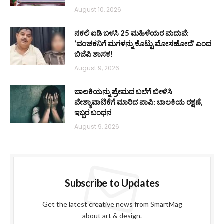
August 10, 2026
ನಕಲಿ ಐಡಿ ಬಳಸಿ 25 ಮಹಿಳೆಯರ ಮದುವೆ:
‘ವಂಚಕನಿಗೆ ಮಗಳನ್ನು ಕೊಟ್ಟು ಮೋಸಹೋದೆ’ ಎಂದ
ಬಿಜೆಪಿ ಶಾಸಕ!
August 9, 2026
ಬಾಲಕಿಯನ್ನು ಪ್ರೇಮದ ಬಲೆಗೆ ಬೀಳಿಸಿ
ವೇಶ್ಯಾವಾಟಿಕೆಗೆ ಮಾರಿದ ಪಾಪಿ: ಬಾಲಕಿಯ ರಕ್ಷಣೆ,
ಇಬ್ಬರ ಬಂಧನ
August 9, 2026
Subscribe to Updates
Get the latest creative news from SmartMag
about art & design.