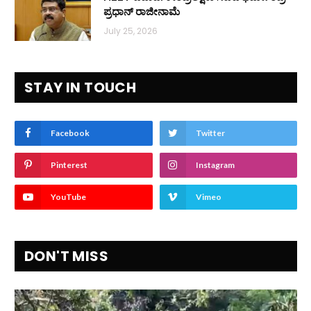
ಪ್ರಧಾನ್ ರಾಜೀನಾಮೆ
July 25, 2026
STAY IN TOUCH
Facebook
Twitter
Pinterest
Instagram
YouTube
Vimeo
DON'T MISS