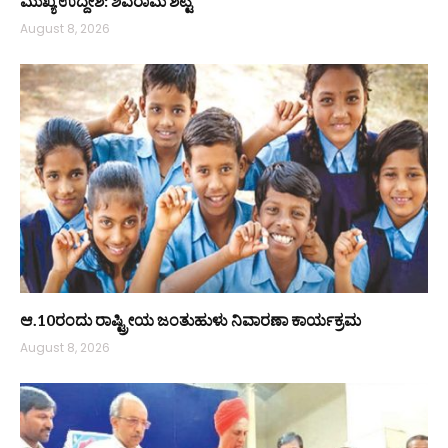
ಮುಖ್ಯ ಉದ್ದೇಶ: ಶಿವರಾಮ ಶೆಟ್ಟಿ
August 8, 2026
ಆ.10ರಂದು ರಾಷ್ಟ್ರೀಯ ಜಂತುಹುಳು ನಿವಾರಣಾ ಕಾರ್ಯಕ್ರಮ
August 8, 2026