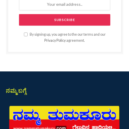
By signing up, you agree to the our terms and our
Privacy Policy
agreement.
ನಮ್ಮ ಬಗ್ಗೆ