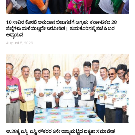
10 ಸಾವಿರ ಕೋಟಿ ಅನುದಾನ ಬಿಡುಗಡೆಗೆ ಆಗ್ರಹ: ಕರ್ನಾಟಕದ 28
ಜಿಲ್ಲೆಗಳು ಮಳೆಯಿಲ್ಲದೇ ಬರಪೀಡಿತ | ತುಮಕೂರಿನಲ್ಲಿ ಬಿಜೆಪಿ ಬರ
ಅಧ್ಯಯನ
August 5, 2026
ಆ.28ಕ್ಕೆ ಎಸ್ಸಿ, ಎಸ್ಟಿ ನೌಕರರ 6ನೇ ರಾಜ್ಯಮಟ್ಟದ ಐಕ್ಯತಾ ಸಮಾವೇಶ