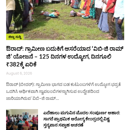
ಜಿಲ್ಲಾ ಸುದ್ದಿ
ಔರಾದ್: ಗ್ರಾಮೀಣ ಬದುಕಿಗೆ ಆಸರೆಯಾದ ‘ವಿಬಿ-ಜಿ ರಾಮ್
ಜಿ’ ಯೋಜನೆ – 125 ದಿನಗಳ ಉದ್ಯೋಗ, ದಿನಗೂಲಿ
₹382ಕ್ಕೆ ಏರಿಕೆ
August 6, 2026
ಔರಾದ್ (ಬೀದರ್): ಗ್ರಾಮೀಣ ಭಾಗದ ಬಡ ಕುಟುಂಬಗಳಿಗೆ ಉದ್ಯೋಗ ಭದ್ರತೆ
ಒದಗಿಸಿ ಆರ್ಥಿಕವಾಗಿ ಸ್ವಾವಲಂಬಿಗಳನ್ನಾಗಿಸುವ ಉದ್ದೇಶದಿಂದ
ಜಾರಿಯಾಗಿರುವ ‘ವಿಬಿ–ಜಿ ರಾಮ್…
ಎದೆಹಾಲು ಮಗುವಿನ ಮೊದಲ ಸಂಪೂರ್ಣ ಆಹಾರ:
ಸಾಗರೆ ಪ್ರಾಥಮಿಕ ಆರೋಗ್ಯ ಕೇಂದ್ರದಲ್ಲಿ ವಿಶ್ವ
ಸ್ತನ್ಯಪಾನ ಸಪ್ತಾಹ ಆಚರಣೆ