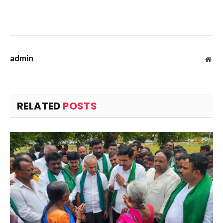
admin
Web
RELATED
POSTS