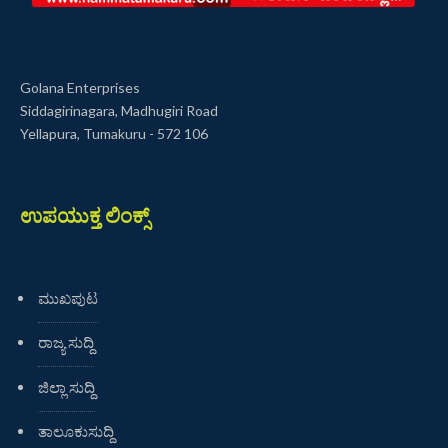
Golana Enterprises
Siddagirinagara, Madhugiri Road
Yellapura, Tumakuru - 572 106
ಉಪಯುಕ್ತ ಲಿಂಕ್ಸ್
ಮುಖಪುಟ
ರಾಜ್ಯ ಸುದ್ದಿ
ಜಿಲ್ಲಾ ಸುದ್ದಿ
ತಾಲೂಕುಸುದ್ದಿ