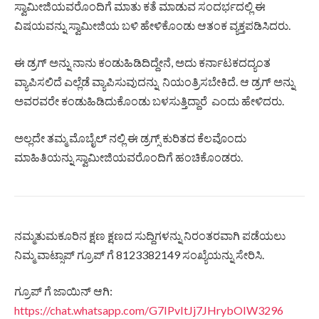
ಸ್ವಾಮೀಜಿಯವರೊಂದಿಗೆ ಮಾತು ಕತೆ ಮಾಡುವ ಸಂದರ್ಭದಲ್ಲಿ ಈ
ವಿಷಯವನ್ನು ಸ್ವಾಮೀಜಿಯ ಬಳಿ ಹೇಳಿಕೊಂಡು ಆತಂಕ ವ್ಯಕ್ತಪಡಿಸಿದರು.
ಈ ಡ್ರಗ್ ಅನ್ನು ನಾನು ಕಂಡುಹಿಡಿದಿದ್ದೇನೆ, ಅದು ಕರ್ನಾಟಕದದ್ಯಂತ
ವ್ಯಾಪಿಸಲಿದೆ ಎಲ್ಲೆಡೆ ವ್ಯಾಪಿಸುವುದನ್ನು ನಿಯಂತ್ರಿಸಬೇಕಿದೆ. ಆ ಡ್ರಗ್ ಅನ್ನು
ಅವರವರೇ ಕಂಡುಹಿಡಿದುಕೊಂಡು ಬಳಸುತ್ತಿದ್ದಾರೆ ಎಂದು ಹೇಳಿದರು.
ಅಲ್ಲದೇ ತಮ್ಮ ಮೊಬೈಲ್ ನಲ್ಲಿ ಈ ಡ್ರಗ್ಸ್ ಕುರಿತದ ಕೆಲವೊಂದು
ಮಾಹಿತಿಯನ್ನು ಸ್ವಾಮೀಜಿಯವರೊಂದಿಗೆ ಹಂಚಿಕೊಂಡರು.
ನಮ್ಮತುಮಕೂರಿನ ಕ್ಷಣ ಕ್ಷಣದ ಸುದ್ದಿಗಳನ್ನು ನಿರಂತರವಾಗಿ ಪಡೆಯಲು
ನಿಮ್ಮ ವಾಟ್ಸಾಪ್ ಗ್ರೂಪ್ ಗೆ 8123382149 ಸಂಖ್ಯೆಯನ್ನು ಸೇರಿಸಿ.
ಗ್ರೂಪ್ ಗೆ ಜಾಯಿನ್ ಆಗಿ:
https://chat.whatsapp.com/G7IPvItJj7JHrybOIW3296