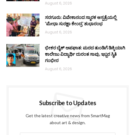
August 6, 2026
ಸರಗೂರು: ವಿವೇಕಾನಂದ ಸ್ಮಾರಕ ಆಸ್ಪತ್ರೆಯಲ್ಲಿ
‘ಮೇಧಾ ಸುರಕ್ಷಾ ಕೇಂದ್ರ’ ಶುಭಾರಂಭ
August 6, 2026
ಭೀಕರ ಬೈಕ್ ಅಪಘಾತ: ಮರದ ತುಂಡಿಗೆ ಡಿಕ್ಕಿಯಾಗಿ
ಕಾಲೇಜು ವಿದ್ಯಾರ್ಥಿ ದುರಂತ ಸಾವು, ಇಬ್ಬರ ಸ್ಥಿತಿ
ಗಂಭೀರ
August 6, 2026
Subscribe to Updates
Get the latest creative news from SmartMag
about art & design.