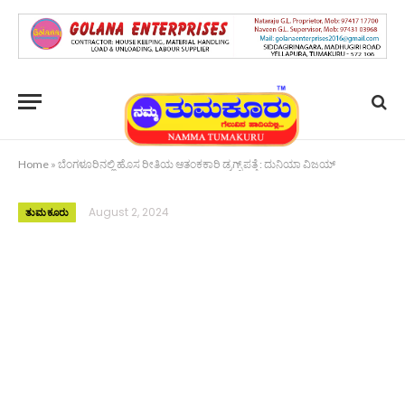
Home
»
ಬೆಂಗಳೂರಿನಲ್ಲಿ ಹೊಸ ರೀತಿಯ ಆತಂಕಕಾರಿ ಡ್ರಗ್ಸ್ ಪತ್ತೆ : ದುನಿಯಾ ವಿಜಯ್
August 2, 2024
ತುಮಕೂರು