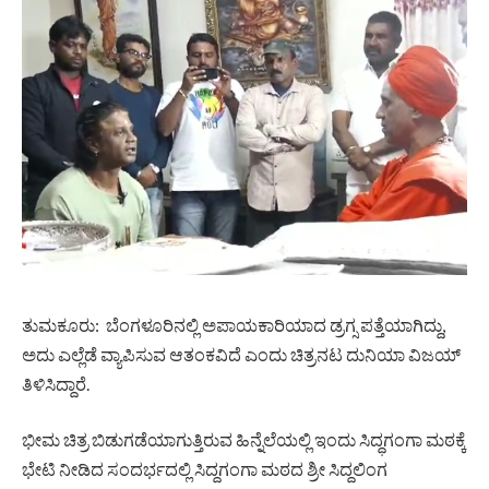
ತುಮಕೂರು: ಬೆಂಗಳೂರಿನಲ್ಲಿ ಅಪಾಯಕಾರಿಯಾದ ಡ್ರಗ್ಸ ಪತ್ತೆಯಾಗಿದ್ದು,
ಅದು ಎಲ್ಲೆಡೆ ವ್ಯಾಪಿಸುವ ಆತಂಕವಿದೆ ಎಂದು ಚಿತ್ರನಟ ದುನಿಯಾ ವಿಜಯ್
ತಿಳಿಸಿದ್ದಾರೆ.
ಭೀಮ ಚಿತ್ರ ಬಿಡುಗಡೆಯಾಗುತ್ತಿರುವ ಹಿನ್ನೆಲೆಯಲ್ಲಿ ಇಂದು ಸಿದ್ಧಗಂಗಾ ಮಠಕ್ಕೆ
ಭೇಟಿ ನೀಡಿದ ಸಂದರ್ಭದಲ್ಲಿ ಸಿದ್ದಗಂಗಾ ಮಠದ ಶ್ರೀ ಸಿದ್ದಲಿಂಗ