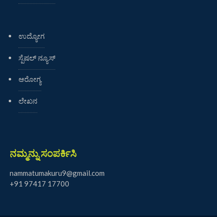
ಉದ್ಯೋಗ
ಸ್ಪೆಷಲ್ ನ್ಯೂಸ್
ಆರೋಗ್ಯ
ಲೇಖನ
ನಮ್ಮನ್ನು ಸಂಪರ್ಕಿಸಿ
nammatumakuru9@gmail.com
+91 97417 17700