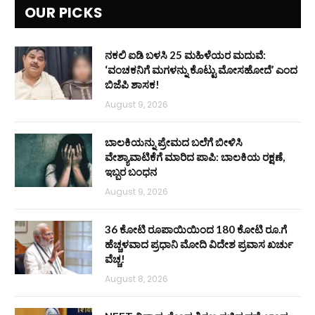
OUR PICKS
ನಕಲಿ ಐಡಿ ಬಳಸಿ 25 ಮಹಿಳೆಯರ ಮದುವೆ:
‘ವಂಚಕನಿಗೆ ಮಗಳನ್ನು ಕೊಟ್ಟು ಮೋಸಹೋದೆ’ ಎಂದ
ಬಿಜೆಪಿ ಶಾಸಕ!
August 9, 2026
ಬಾಲಕಿಯನ್ನು ಪ್ರೇಮದ ಬಲೆಗೆ ಬೀಳಿಸಿ
ವೇಶ್ಯಾವಾಟಿಕೆಗೆ ಮಾರಿದ ಪಾಪಿ: ಬಾಲಕಿಯ ರಕ್ಷಣೆ,
ಇಬ್ಬರ ಬಂಧನ
August 9, 2026
36 ಕೋಟಿ ರೂಪಾಯಿಯಿಂದ 180 ಕೋಟಿ ರೂ.ಗೆ
ಹೆಚ್ಚಳವಾದ ಪ್ರಧಾನಿ ಮೋದಿ ವಿದೇಶ ಪ್ರವಾಸ ಖರ್ಚು
ವೆಚ್ಚ!
August 8, 2026