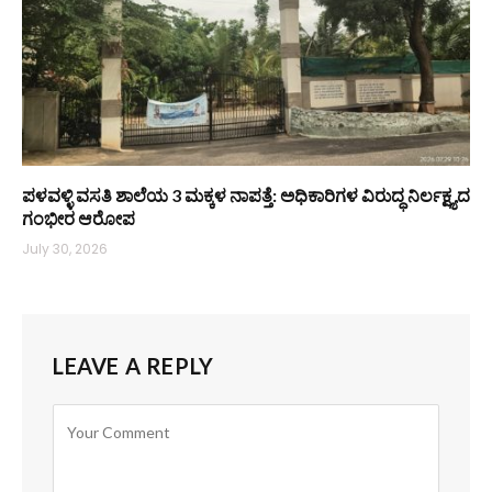
ಪಳವಳ್ಳಿ ವಸತಿ ಶಾಲೆಯ 3 ಮಕ್ಕಳ ನಾಪತ್ತೆ: ಅಧಿಕಾರಿಗಳ ವಿರುದ್ಧ ನಿರ್ಲಕ್ಷ್ಯದ
ಗಂಭೀರ ಆರೋಪ
July 30, 2026
LEAVE A REPLY