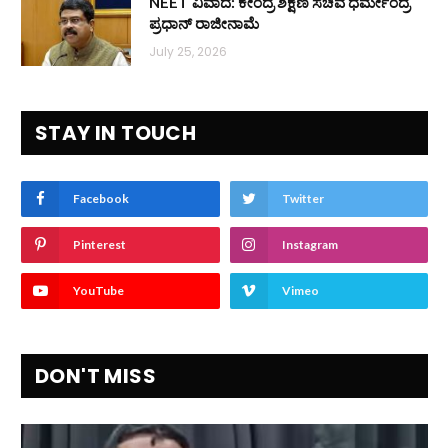
NEET ವಿವಾದ: ಕೇಂದ್ರ ಶಿಕ್ಷಣ ಸಚಿವ ಧರ್ಮೇಂದ್ರ
ಪ್ರಧಾನ್ ರಾಜೀನಾಮೆ
July 25, 2026
STAY IN TOUCH
Facebook
Twitter
Pinterest
Instagram
YouTube
Vimeo
DON'T MISS