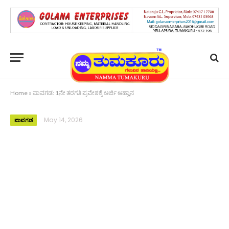
Home
»
ಪಾವಗಡ: 1ನೇ ತರಗತಿ ಪ್ರವೇಶಕ್ಕೆ ಅರ್ಜಿ ಆಹ್ವಾನ
May 14, 2026
ಪಾವಗಡ