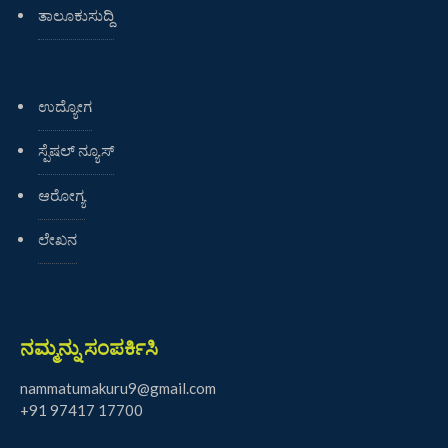
ತಾಲೂಕುಸುದ್ದಿ
ಉದ್ಯೋಗ
ಸ್ಪೆಷಲ್ ನ್ಯೂಸ್
ಆರೋಗ್ಯ
ಲೇಖನ
ನಮ್ಮನ್ನು ಸಂಪರ್ಕಿಸಿ
nammatumakuru9@gmail.com
+91 97417 17700