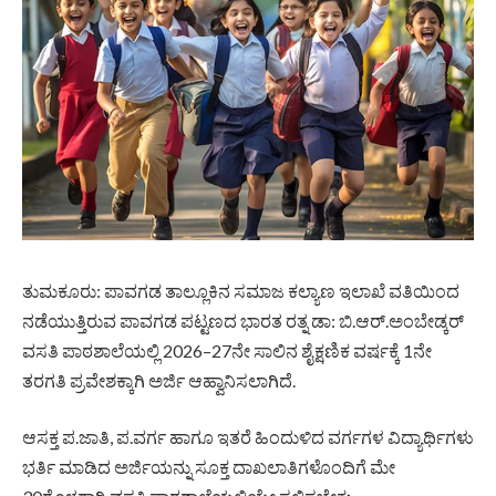
ತುಮಕೂರು: ಪಾವಗಡ ತಾಲ್ಲೂಕಿನ ಸಮಾಜ ಕಲ್ಯಾಣ ಇಲಾಖೆ ವತಿಯಿಂದ
ನಡೆಯುತ್ತಿರುವ ಪಾವಗಡ ಪಟ್ಟಣದ ಭಾರತ ರತ್ನ ಡಾ: ಬಿ.ಆರ್.ಅಂಬೇಡ್ಕರ್
ವಸತಿ ಪಾಠಶಾಲೆಯಲ್ಲಿ 2026–27ನೇ ಸಾಲಿನ ಶೈಕ್ಷಣಿಕ ವರ್ಷಕ್ಕೆ 1ನೇ
ತರಗತಿ ಪ್ರವೇಶಕ್ಕಾಗಿ ಅರ್ಜಿ ಆಹ್ವಾನಿಸಲಾಗಿದೆ.
ಆಸಕ್ತ ಪ.ಜಾತಿ, ಪ.ವರ್ಗ ಹಾಗೂ ಇತರೆ ಹಿಂದುಳಿದ ವರ್ಗಗಳ ವಿದ್ಯಾರ್ಥಿಗಳು
ಭರ್ತಿ ಮಾಡಿದ ಅರ್ಜಿಯನ್ನು ಸೂಕ್ತ ದಾಖಲಾತಿಗಳೊಂದಿಗೆ ಮೇ