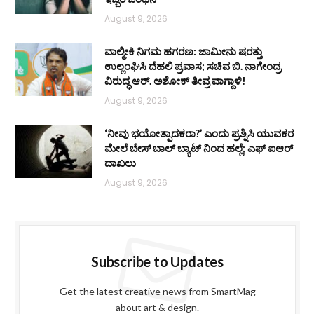
August 9, 2026
ವಾಲ್ಮೀಕಿ ನಿಗಮ ಹಗರಣ: ಜಾಮೀನು ಷರತ್ತು
ಉಲ್ಲಂಘಿಸಿ ದೆಹಲಿ ಪ್ರವಾಸ; ಸಚಿವ ಬಿ. ನಾಗೇಂದ್ರ
ವಿರುದ್ಧ ಆರ್. ಅಶೋಕ್ ತೀವ್ರ ವಾಗ್ದಾಳಿ!
August 9, 2026
‘ನೀವು ಭಯೋತ್ಪಾದಕರಾ?’ ಎಂದು ಪ್ರಶ್ನಿಸಿ ಯುವಕರ
ಮೇಲೆ ಬೇಸ್‌ ಬಾಲ್ ಬ್ಯಾಟ್‌ ನಿಂದ ಹಲ್ಲೆ; ಎಫ್‌ ಐಆರ್
ದಾಖಲು
August 9, 2026
Subscribe to Updates
Get the latest creative news from SmartMag
about art & design.