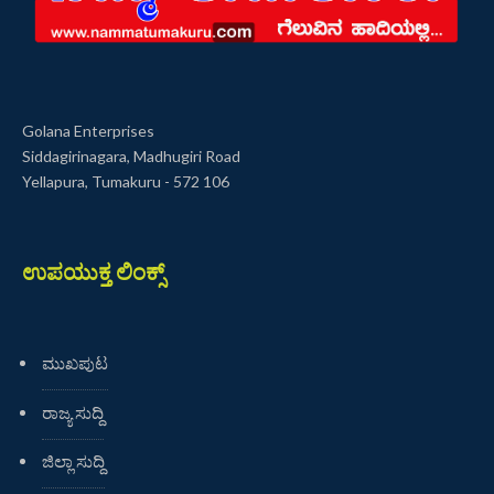
Golana Enterprises
Siddagirinagara, Madhugiri Road
Yellapura, Tumakuru - 572 106
ಉಪಯುಕ್ತ ಲಿಂಕ್ಸ್
ಮುಖಪುಟ
ರಾಜ್ಯ ಸುದ್ದಿ
ಜಿಲ್ಲಾ ಸುದ್ದಿ