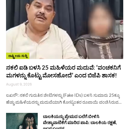
ರಾಷ್ಟ್ರೀಯ ಸುದ್ದಿ
ನಕಲಿ ಐಡಿ ಬಳಸಿ 25 ಮಹಿಳೆಯರ ಮದುವೆ: ‘ವಂಚಕನಿಗೆ
ಮಗಳನ್ನು ಕೊಟ್ಟು ಮೋಸಹೋದೆ’ ಎಂದ ಬಿಜೆಪಿ ಶಾಸಕ!
August 9, 2026
ಲಖನೌ: ನಕಲಿ ಗುರುತಿನ ಚೀಟಿಗಳನ್ನು (Fake IDs) ಬಳಸಿ ಸುಮಾರು 25ಕ್ಕೂ
ಹೆಚ್ಚು ಮಹಿಳೆಯರನ್ನು ಮದುವೆಯಾಗಿ ಕೋಟ್ಯಂತರ ರೂಪಾಯಿ ವಂಚಿಸಿರುವ…
ಬಾಲಕಿಯನ್ನು ಪ್ರೇಮದ ಬಲೆಗೆ ಬೀಳಿಸಿ
ವೇಶ್ಯಾವಾಟಿಕೆಗೆ ಮಾರಿದ ಪಾಪಿ: ಬಾಲಕಿಯ ರಕ್ಷಣೆ,
ಇಬ್ಬರ ಬಂಧನ