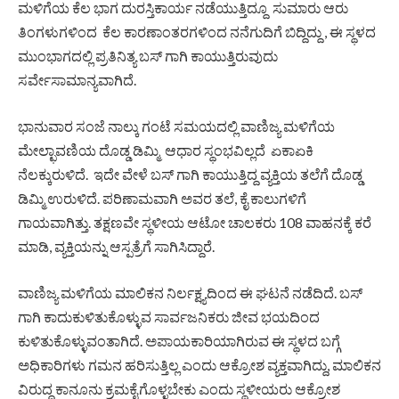
ಮಳಿಗೆಯ ಕೆಲ ಭಾಗ ದುರಸ್ತಿಕಾರ್ಯ ನಡೆಯುತ್ತಿದ್ದೂ ಸುಮಾರು ಆರು
ತಿಂಗಳುಗಳಿಂದ ಕೆಲ ಕಾರಣಾಂತರಗಳಿಂದ ನನೆಗುದಿಗೆ ಬಿದ್ದಿದ್ದು , ಈ ಸ್ಥಳದ
ಮುಂಭಾಗದಲ್ಲಿ ಪ್ರತಿನಿತ್ಯ ಬಸ್ ಗಾಗಿ ಕಾಯುತ್ತಿರುವುದು
ಸರ್ವೇಸಾಮಾನ್ಯವಾಗಿದೆ.
ಭಾನುವಾರ ಸಂಜೆ ನಾಲ್ಕು ಗಂಟೆ ಸಮಯದಲ್ಲಿ ವಾಣಿಜ್ಯ ಮಳಿಗೆಯ
ಮೇಲ್ಛಾವಣಿಯ ದೊಡ್ಡ ಡಿಮ್ಮಿ ಆಧಾರ ಸ್ಥಂಭವಿಲ್ಲದೆ ಏಕಾಏಕಿ
ನೆಲಕ್ಕುರುಳಿದೆ. ಇದೇ ವೇಳೆ ಬಸ್ ಗಾಗಿ ಕಾಯುತ್ತಿದ್ದ ವ್ಯಕ್ತಿಯ ತಲೆಗೆ ದೊಡ್ಡ
ಡಿಮ್ಮಿ ಉರುಳಿದೆ. ಪರಿಣಾಮವಾಗಿ ಅವರ ತಲೆ, ಕೈ ಕಾಲುಗಳಿಗೆ
ಗಾಯವಾಗಿತ್ತು. ತಕ್ಷಣವೇ ಸ್ಥಳೀಯ ಆಟೋ ಚಾಲಕರು 108 ವಾಹನಕ್ಕೆ ಕರೆ
ಮಾಡಿ, ವ್ಯಕ್ತಿಯನ್ನು ಆಸ್ಪತ್ರೆಗೆ ಸಾಗಿಸಿದ್ದಾರೆ.
ವಾಣಿಜ್ಯ ಮಳಿಗೆಯ ಮಾಲಿಕನ ನಿರ್ಲಕ್ಷ್ಯದಿಂದ ಈ ಘಟನೆ ನಡೆದಿದೆ. ಬಸ್
ಗಾಗಿ ಕಾದುಕುಳಿತುಕೊಳ್ಳುವ ಸಾರ್ವಜನಿಕರು ಜೀವ ಭಯದಿಂದ
ಕುಳಿತುಕೊಳ್ಳುವಂತಾಗಿದೆ. ಅಪಾಯಕಾರಿಯಾಗಿರುವ ಈ ಸ್ಥಳದ ಬಗ್ಗೆ
ಅಧಿಕಾರಿಗಳು ಗಮನ ಹರಿಸುತ್ತಿಲ್ಲ ಎಂದು ಆಕ್ರೋಶ ವ್ಯಕ್ತವಾಗಿದ್ದು, ಮಾಲಿಕನ
ವಿರುದ್ಧ ಕಾನೂನು ಕ್ರಮಕೈಗೊಳ್ಳಬೇಕು ಎಂದು ಸ್ಥಳೀಯರು ಆಕ್ರೋಶ