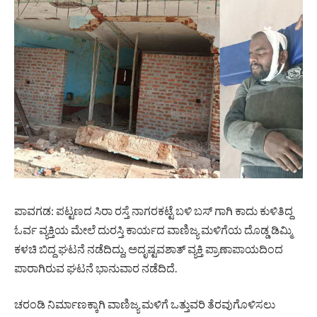
ಪಾವಗಡ: ಪಟ್ಟಣದ ಸಿರಾ ರಸ್ತೆ ನಾಗರಕಟ್ಟೆ ಬಳಿ ಬಸ್ ಗಾಗಿ ಕಾದು ಕುಳಿತಿದ್ದ
ಓರ್ವ ವ್ಯಕ್ತಿಯ ಮೇಲೆ ದುರಸ್ತಿ ಕಾರ್ಯದ ವಾಣಿಜ್ಯ ಮಳಿಗೆಯ ದೊಡ್ಡ ಡಿಮ್ಮಿ
ಕಳಚಿ ಬಿದ್ದ ಘಟನೆ ನಡೆದಿದ್ದು, ಅದೃಷ್ಟವಶಾತ್ ವ್ಯಕ್ತಿ ಪ್ರಾಣಾಪಾಯದಿಂದ
ಪಾರಾಗಿರುವ ಘಟನೆ ಭಾನುವಾರ ನಡೆದಿದೆ.
ಚರಂಡಿ ನಿರ್ಮಾಣಕ್ಕಾಗಿ ವಾಣಿಜ್ಯ ಮಳಿಗೆ ಒತ್ತುವರಿ ತೆರವುಗೊಳಿಸಲು