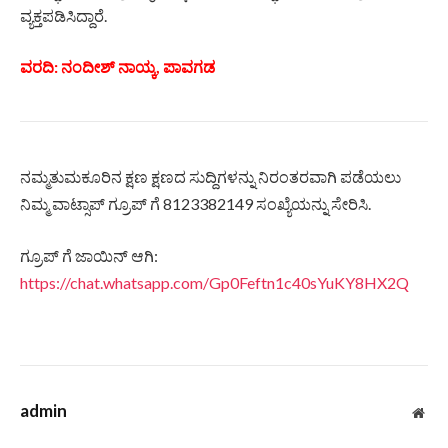
ವ್ಯಕ್ತಪಡಿಸಿದ್ದಾರೆ.
ವರದಿ: ನಂದೀಶ್ ನಾಯ್ಕ, ಪಾವಗಡ
ನಮ್ಮತುಮಕೂರಿನ ಕ್ಷಣ ಕ್ಷಣದ ಸುದ್ದಿಗಳನ್ನು ನಿರಂತರವಾಗಿ ಪಡೆಯಲು
ನಿಮ್ಮ ವಾಟ್ಸಾಪ್ ಗ್ರೂಪ್ ಗೆ 8123382149 ಸಂಖ್ಯೆಯನ್ನು ಸೇರಿಸಿ.
ಗ್ರೂಪ್ ಗೆ ಜಾಯಿನ್ ಆಗಿ:
https://chat.whatsapp.com/Gp0Feftn1c40sYuKY8HX2Q
admin
Web