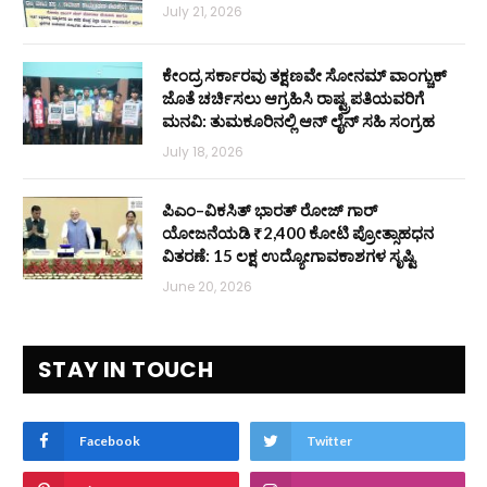
July 21, 2026
ಕೇಂದ್ರ ಸರ್ಕಾರವು ತಕ್ಷಣವೇ ಸೋನಮ್ ವಾಂಗ್ಚುಕ್
ಜೊತೆ ಚರ್ಚಿಸಲು ಆಗ್ರಹಿಸಿ ರಾಷ್ಟ್ರಪತಿಯವರಿಗೆ
ಮನವಿ: ತುಮಕೂರಿನಲ್ಲಿ ಆನ್‌ ಲೈನ್ ಸಹಿ ಸಂಗ್ರಹ
July 18, 2026
ಪಿಎಂ–ವಿಕಸಿತ್ ಭಾರತ್ ರೋಜ್‌ ಗಾರ್
ಯೋಜನೆಯಡಿ ₹2,400 ಕೋಟಿ ಪ್ರೋತ್ಸಾಹಧನ
ವಿತರಣೆ: 15 ಲಕ್ಷ ಉದ್ಯೋಗಾವಕಾಶಗಳ ಸೃಷ್ಟಿ
June 20, 2026
STAY IN TOUCH
Facebook
Twitter