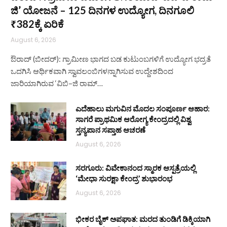
ಜಿ’ ಯೋಜನೆ – 125 ದಿನಗಳ ಉದ್ಯೋಗ, ದಿನಗೂಲಿ
₹382ಕ್ಕೆ ಏರಿಕೆ
August 6, 2026
ಔರಾದ್ (ಬೀದರ್): ಗ್ರಾಮೀಣ ಭಾಗದ ಬಡ ಕುಟುಂಬಗಳಿಗೆ ಉದ್ಯೋಗ ಭದ್ರತೆ
ಒದಗಿಸಿ ಆರ್ಥಿಕವಾಗಿ ಸ್ವಾವಲಂಬಿಗಳನ್ನಾಗಿಸುವ ಉದ್ದೇಶದಿಂದ
ಜಾರಿಯಾಗಿರುವ ‘ವಿಬಿ–ಜಿ ರಾಮ್…
ಎದೆಹಾಲು ಮಗುವಿನ ಮೊದಲ ಸಂಪೂರ್ಣ ಆಹಾರ:
ಸಾಗರೆ ಪ್ರಾಥಮಿಕ ಆರೋಗ್ಯ ಕೇಂದ್ರದಲ್ಲಿ ವಿಶ್ವ
ಸ್ತನ್ಯಪಾನ ಸಪ್ತಾಹ ಆಚರಣೆ
August 6, 2026
ಸರಗೂರು: ವಿವೇಕಾನಂದ ಸ್ಮಾರಕ ಆಸ್ಪತ್ರೆಯಲ್ಲಿ
‘ಮೇಧಾ ಸುರಕ್ಷಾ ಕೇಂದ್ರ’ ಶುಭಾರಂಭ
August 6, 2026
ಭೀಕರ ಬೈಕ್ ಅಪಘಾತ: ಮರದ ತುಂಡಿಗೆ ಡಿಕ್ಕಿಯಾಗಿ