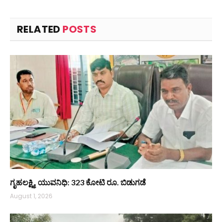
RELATED
POSTS
ಗೃಹಲಕ್ಷ್ಮಿ, ಯುವನಿಧಿ: 323 ಕೋಟಿ ರೂ. ಬಿಡುಗಡೆ
August 1, 2026