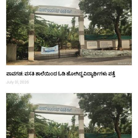
ಪಾವಗಡ: ವಸತಿ ಶಾಲೆಯಿಂದ ಓಡಿ ಹೋಗಿದ್ದ ವಿದ್ಯಾರ್ಥಿಗಳು ಪತ್ತೆ
July 31, 2026