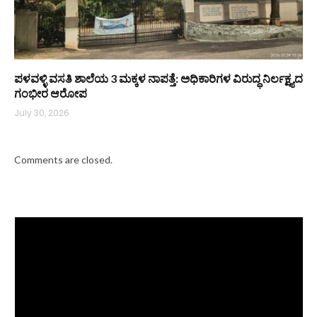
ಪಳವಳ್ಳಿ ವಸತಿ ಶಾಲೆಯ 3 ಮಕ್ಕಳ ನಾಪತ್ತೆ: ಅಧಿಕಾರಿಗಳ ವಿರುದ್ಧ ನಿರ್ಲಕ್ಷ್ಯದ
ಗಂಭೀರ ಆರೋಪ
July 30, 2026
Comments are closed.