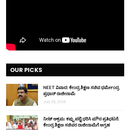
OUR PICKS
NEET ವಿವಾದ: ಕೇಂದ್ರ ಶಿಕ್ಷಣ ಸಚಿವ ಧರ್ಮೇಂದ್ರ
ಪ್ರಧಾನ್ ರಾಜೀನಾಮೆ
July 25, 2026
ನೀಟ್ ಅಕ್ರಮ: ಕಪ್ಪು ಪಟ್ಟಿ ಧರಿಸಿ ಮೌನ ಪ್ರತಿಭಟನೆ:
ಕೇಂದ್ರ ಶಿಕ್ಷಣ ಸಚಿವರ ರಾಜೀನಾಮೆಗೆ ಆಗ್ರಹ