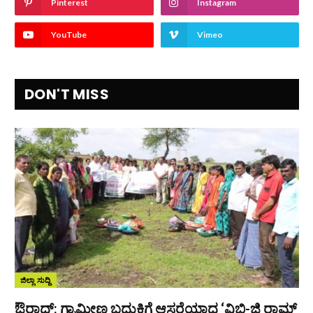
Pinterest
Instagram
YouTube
Vimeo
DON'T MISS
ಜಿಲ್ಲಾ ಸುದ್ದಿ
ಔರಾದ್: ಗ್ರಾಮೀಣ ಬದುಕಿಗೆ ಆಸರೆಯಾದ ‘ವಿಬಿ-ಜಿ ರಾಮ್