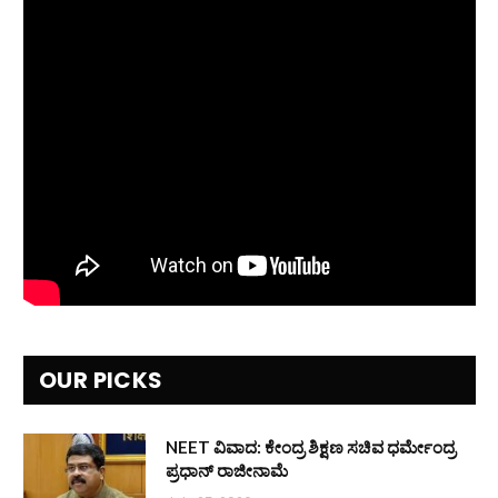
OUR PICKS
NEET ವಿವಾದ: ಕೇಂದ್ರ ಶಿಕ್ಷಣ ಸಚಿವ ಧರ್ಮೇಂದ್ರ
ಪ್ರಧಾನ್ ರಾಜೀನಾಮೆ