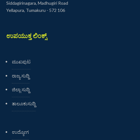
Siddagirinagara, Madhugiri Road
Yellapura, Tumakuru - 572 106
ಉಪಯುಕ್ತ ಲಿಂಕ್ಸ್
ಮುಖಪುಟ
ರಾಜ್ಯ ಸುದ್ದಿ
ಜಿಲ್ಲಾ ಸುದ್ದಿ
ತಾಲೂಕುಸುದ್ದಿ
ಉದ್ಯೋಗ