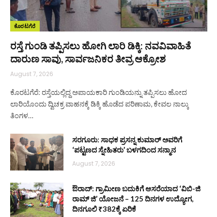
ಕೊರಟಗೆರೆ
ರಸ್ತೆ ಗುಂಡಿ ತಪ್ಪಿಸಲು ಹೋಗಿ ಲಾರಿ ಡಿಕ್ಕಿ: ನವವಿವಾಹಿತೆ
ದಾರುಣ ಸಾವು, ಸಾರ್ವಜನಿಕರ ತೀವ್ರ ಆಕ್ರೋಶ
August 7, 2026
ಕೊರಟಗೆರೆ: ರಸ್ತೆಯಲ್ಲಿದ್ದ ಅಪಾಯಕಾರಿ ಗುಂಡಿಯನ್ನು ತಪ್ಪಿಸಲು ಹೋದ
ಲಾರಿಯೊಂದು ದ್ವಿಚಕ್ರ ವಾಹನಕ್ಕೆ ಡಿಕ್ಕಿ ಹೊಡೆದ ಪರಿಣಾಮ, ಕೇವಲ ನಾಲ್ಕು
ತಿಂಗಳ…
ಸರಗೂರು: ಸಾಧಕ ಪ್ರಸನ್ನ ಕುಮಾರ್ ಅವರಿಗೆ
‘ಪಟ್ಟಣದ ಸ್ನೇಹಿತರು’ ಬಳಗದಿಂದ ಸನ್ಮಾನ
August 7, 2026
ಔರಾದ್: ಗ್ರಾಮೀಣ ಬದುಕಿಗೆ ಆಸರೆಯಾದ ‘ವಿಬಿ-ಜಿ
ರಾಮ್ ಜಿ’ ಯೋಜನೆ – 125 ದಿನಗಳ ಉದ್ಯೋಗ,
ದಿನಗೂಲಿ ₹382ಕ್ಕೆ ಏರಿಕೆ