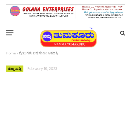
Home
»
ಪ್ರೇಮಿಗಳು ವಿಷ ಸೇವಿಸಿ ಆತ್ಮಹತ್ಯೆ
February 19, 2023
ಜಿಲ್ಲಾ ಸುದ್ದಿ