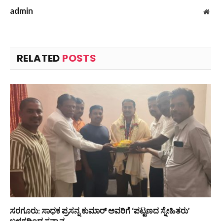
admin
Web
RELATED
POSTS
ಸರಗೂರು: ಸಾಧಕ ಪ್ರಸನ್ನ ಕುಮಾರ್ ಅವರಿಗೆ ‘ಪಟ್ಟಣದ ಸ್ನೇಹಿತರು’
ಬಳಗದಿಂದ ಸನ್ಮಾನ