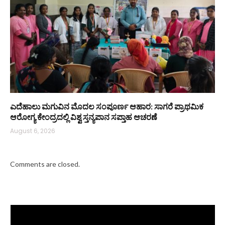
ಎದೆಹಾಲು ಮಗುವಿನ ಮೊದಲ ಸಂಪೂರ್ಣ ಆಹಾರ: ಸಾಗರೆ ಪ್ರಾಥಮಿಕ
ಆರೋಗ್ಯ ಕೇಂದ್ರದಲ್ಲಿ ವಿಶ್ವ ಸ್ತನ್ಯಪಾನ ಸಪ್ತಾಹ ಆಚರಣೆ
August 6, 2026
Comments are closed.