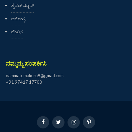
ಸ್ಪೆಷಲ್ ನ್ಯೂಸ್
ಆರೋಗ್ಯ
ಲೇಖನ
ನಮ್ಮನ್ನು ಸಂಪರ್ಕಿಸಿ
nammatumakuru9@gmail.com
+91 97417 17700
Facebook
Twitter
Instagram
Pinterest