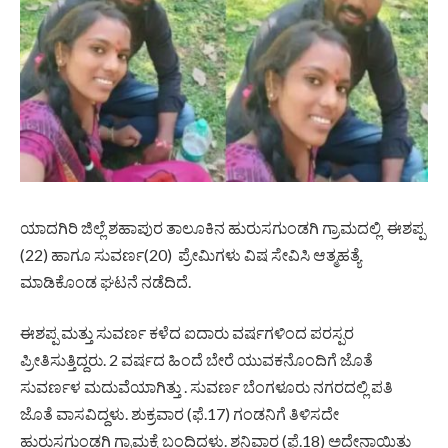
ಯಾದಗಿರಿ ಜಿಲ್ಲೆ ಶಹಾಪುರ ತಾಲೂಕಿನ ಹುರುಸಗುಂಡಗಿ ಗ್ರಾಮದಲ್ಲಿ ಈಶಪ್ಪ
(22) ಹಾಗೂ ಸುವರ್ಣ(20) ಪ್ರೇಮಿಗಳು ವಿಷ ಸೇವಿಸಿ ಆತ್ಮಹತ್ಯೆ
ಮಾಡಿಕೊಂಡ ಘಟನೆ ನಡೆದಿದೆ.
ಈಶಪ್ಪ ಮತ್ತು ಸುವರ್ಣ ಕಳೆದ ಐದಾರು ವರ್ಷಗಳಿಂದ ಪರಸ್ಪರ
ಪ್ರೀತಿಸುತ್ತಿದ್ದರು. 2 ವರ್ಷದ ಹಿಂದೆ ಬೇರೆ ಯುವಕನೊಂದಿಗೆ ಜೊತೆ
ಸುವರ್ಣಳ ಮದುವೆಯಾಗಿತ್ತು . ಸುವರ್ಣ ಬೆಂಗಳೂರು ನಗರದಲ್ಲಿ ಪತಿ
ಜೊತೆ ವಾಸವಿದ್ದಳು. ಶುಕ್ರವಾರ (ಫೆ.17) ಗಂಡನಿಗೆ ತಿಳಿಸದೇ
ಹುರುಸಗುಂಡಗಿ ಗ್ರಾಮಕ್ಕೆ ಬಂದಿದ್ದಳು. ಶನಿವಾರ (ಫೆ.18) ಅದೇನಾಯಿತು