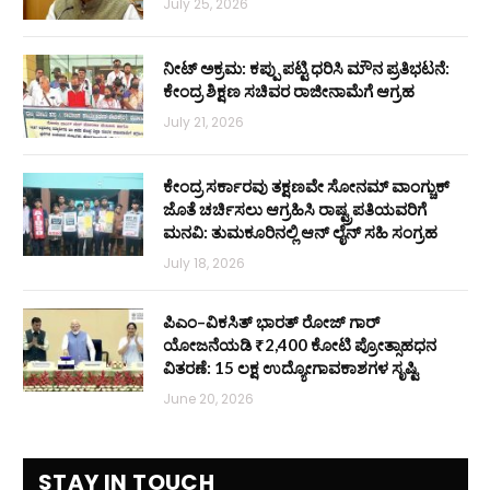
July 25, 2026
ನೀಟ್ ಅಕ್ರಮ: ಕಪ್ಪು ಪಟ್ಟಿ ಧರಿಸಿ ಮೌನ ಪ್ರತಿಭಟನೆ:
ಕೇಂದ್ರ ಶಿಕ್ಷಣ ಸಚಿವರ ರಾಜೀನಾಮೆಗೆ ಆಗ್ರಹ
July 21, 2026
ಕೇಂದ್ರ ಸರ್ಕಾರವು ತಕ್ಷಣವೇ ಸೋನಮ್ ವಾಂಗ್ಚುಕ್
ಜೊತೆ ಚರ್ಚಿಸಲು ಆಗ್ರಹಿಸಿ ರಾಷ್ಟ್ರಪತಿಯವರಿಗೆ
ಮನವಿ: ತುಮಕೂರಿನಲ್ಲಿ ಆನ್‌ ಲೈನ್ ಸಹಿ ಸಂಗ್ರಹ
July 18, 2026
ಪಿಎಂ–ವಿಕಸಿತ್ ಭಾರತ್ ರೋಜ್‌ ಗಾರ್
ಯೋಜನೆಯಡಿ ₹2,400 ಕೋಟಿ ಪ್ರೋತ್ಸಾಹಧನ
ವಿತರಣೆ: 15 ಲಕ್ಷ ಉದ್ಯೋಗಾವಕಾಶಗಳ ಸೃಷ್ಟಿ
June 20, 2026
STAY IN TOUCH