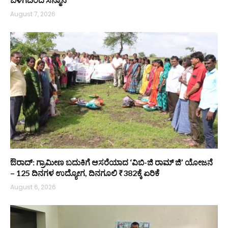
August 7, 2026
ಔರಾದ್: ಗ್ರಾಮೀಣ ಬದುಕಿಗೆ ಆಸರೆಯಾದ ‘ವಿಬಿ-ಜಿ ರಾಮ್ ಜಿ’ ಯೋಜನೆ
– 125 ದಿನಗಳ ಉದ್ಯೋಗ, ದಿನಗೂಲಿ ₹382ಕ್ಕೆ ಏರಿಕೆ
August 6, 2026