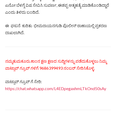
ಏನೋ ಬೆಳಗ್ಗೆ ವಿಷ ಸೇವಿಸಿ ಸುವರ್ಣ, ಈಶಪ್ಪ ಆತ್ಮಹತ್ಯೆ ಮಾಡಿಕೊಂಡಿದ್ದಾರೆ
ಎಂದು ತಿಳಿದು ಬಂದಿದೆ.
ಈ ಘಟನೆ ಕುರಿತು ಭೀಮರಾಯನಗುಡಿ ಪೊಲೀಸ್ ಠಾಣಾಯಲ್ಲಿ ಪ್ರಕರಣ
ದಾಖಲಾಗಿದೆ.
ನಮ್ಮತುಮಕೂರು.ಕಾಂನ ಕ್ಷಣ ಕ್ಷಣದ ಸುದ್ದಿಗಳನ್ನು ಪಡೆದುಕೊಳ್ಳಲು ನಿಮ್ಮ
ವಾಟ್ಸಾಪ್ ಗ್ರೂಪ್ ಗಳಿಗೆ 9686399493 ನಂಬರ್ ಸೇರಿಸಿಕೊಳ್ಳಿ.
ವಾಟ್ಸಾಪ್ ಗ್ರೂಪ್ ಗೆ ಸೇರಿ:
https://chat.whatsapp.com/L4EDpegaxhmLTkOnd50sAy