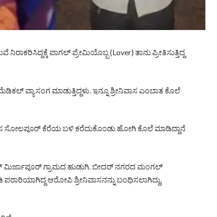
ಿಸಿದ್ದಕ್ಕೆ ಪಾಗಲ್​ ಪ್ರೇಮಿಯೊಬ್ಬ (Lover) ತಾನು ಪ್ರೀತಿಸುತ್ತಿದ್ದ
ಮೆಡಿಕಲ್ ವ್ಯಾಸಂಗ ಮಾಡುತ್ತಿದ್ದಳು. ಇನ್ನೂ ಶ್ರೀನಿವಾಸ ಎಂಬಾತ ಕೊಲೆ
ನಿವಾಸ ಸೋಲಪೂರ್ ಕೆರೆಯ ಬಳಿ ಕರೆದುಕೊಂಡು ಹೋಗಿ ಕೊಲೆ ಮಾಡಿದ್ದಾನೆ
ಿಕ್ ಮಿರ್ಜಾಪೂರ್ ಗ್ರಾಮದ ಹುಡುಗಿ. ಬೀದರ್ ನಗರದ ಮಂಗಲ್
 ಪರಾರಿಯಾಗಿದ್ದ ಆರೋಪಿ ಶ್ರೀನಿವಾಸನನ್ನು ಬಂಧಿಸಲಾಗಿದ್ದು,