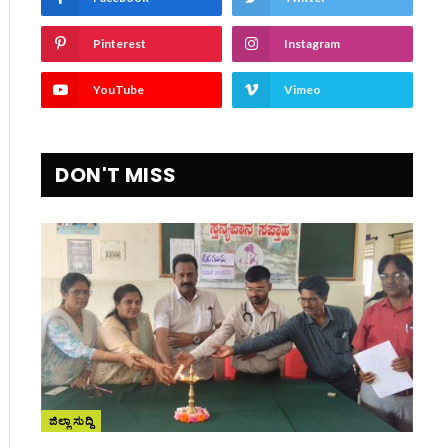
Pinterest
Instagram
YouTube
Vimeo
DON'T MISS
ite
ಜಿಲ್ಲಾ ಸುದ್ದಿ