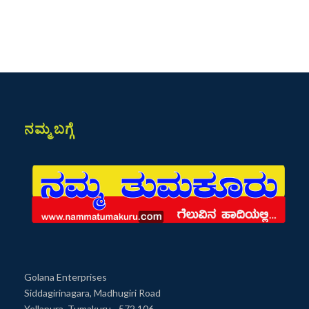
ನಮ್ಮ ಬಗ್ಗೆ
Golana Enterprises
Siddagirinagara, Madhugiri Road
Yellapura, Tumakuru - 572 106