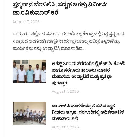
ಸ್ತನ್ಯಪಾನ ಬೆಂಬಲಿಸಿ, ಸದೃಢ ಜಗತ್ತು ನಿರ್ಮಿಸಿ:
ಡಾ.ರವಿಕುಮಾರ್ ಕರೆ
August 7, 2026
ಸರಗೂರು: ಪಟ್ಟಣದ ಸಮುದಾಯ ಆರೋಗ್ಯ ಕೇಂದ್ರದಲ್ಲಿ ವಿಶ್ವ ಸ್ತನ್ಯಪಾನ
ಸಪ್ತಾಹದ ಅಂಗವಾಗಿ ಜಾಗೃತಿ ಕಾರ್ಯಕ್ರಮವನ್ನು ಹಮ್ಮಿಕೊಳ್ಳಲಾಗಿತ್ತು.
ಕಾರ್ಯಕ್ರಮವನ್ನು ಉದ್ಘಾಟಿಸಿ ಮಾತನಾಡಿದ…
ಆಗಸ್ಟ್ 8ರಂದು ಸರಗೂರಿನಲ್ಲಿ ಹೆಚ್.ಡಿ. ಕೋಟೆ
ಹಾಗೂ ಸರಗೂರು ತಾಲೂಕು ಮಾದರ
ಮಹಾಸಭಾ ಉದ್ಘಾಟನೆ ಮತ್ತು ಪ್ರತಿಭಾ
ಪುರಸ್ಕಾರ
August 7, 2026
ಡಾ.ಎಚ್.ಸಿ.ಮಹದೇವಪ್ಪಗೆ ಸಚಿವ ಸ್ಥಾನ
ನೀಡಲು ಆಗ್ರಹ: ಸರಗೂರಿನಲ್ಲಿ ಅಧಿಕರ್ನಾಟಕ
ಮಹಾಸಭಾ ಸಭೆ
August 7, 2026