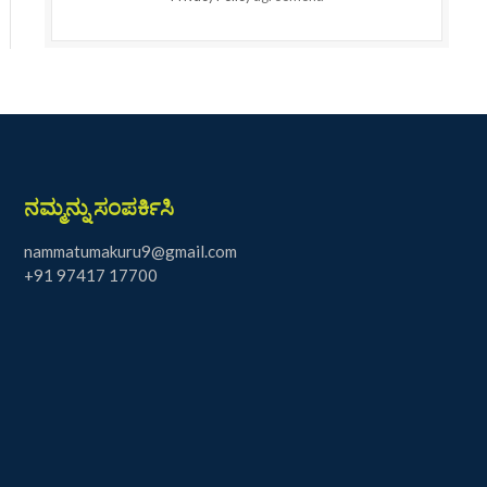
ನಮ್ಮನ್ನು ಸಂಪರ್ಕಿಸಿ
nammatumakuru9@gmail.com
+91 97417 17700