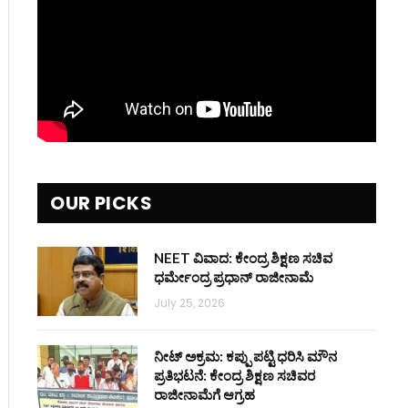
OUR PICKS
NEET ವಿವಾದ: ಕೇಂದ್ರ ಶಿಕ್ಷಣ ಸಚಿವ
ಧರ್ಮೇಂದ್ರ ಪ್ರಧಾನ್ ರಾಜೀನಾಮೆ
July 25, 2026
ನೀಟ್ ಅಕ್ರಮ: ಕಪ್ಪು ಪಟ್ಟಿ ಧರಿಸಿ ಮೌನ
ಪ್ರತಿಭಟನೆ: ಕೇಂದ್ರ ಶಿಕ್ಷಣ ಸಚಿವರ
ರಾಜೀನಾಮೆಗೆ ಆಗ್ರಹ