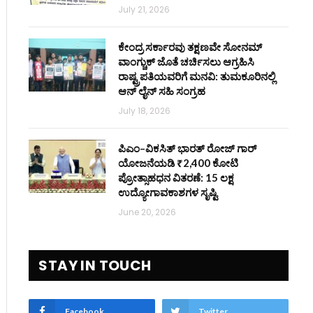
July 21, 2026
ಕೇಂದ್ರ ಸರ್ಕಾರವು ತಕ್ಷಣವೇ ಸೋನಮ್
ವಾಂಗ್ಚುಕ್ ಜೊತೆ ಚರ್ಚಿಸಲು ಆಗ್ರಹಿಸಿ
ರಾಷ್ಟ್ರಪತಿಯವರಿಗೆ ಮನವಿ: ತುಮಕೂರಿನಲ್ಲಿ
ಆನ್‌ ಲೈನ್ ಸಹಿ ಸಂಗ್ರಹ
July 18, 2026
ಪಿಎಂ–ವಿಕಸಿತ್ ಭಾರತ್ ರೋಜ್‌ ಗಾರ್
ಯೋಜನೆಯಡಿ ₹2,400 ಕೋಟಿ
ಪ್ರೋತ್ಸಾಹಧನ ವಿತರಣೆ: 15 ಲಕ್ಷ
ಉದ್ಯೋಗಾವಕಾಶಗಳ ಸೃಷ್ಟಿ
June 20, 2026
STAY IN TOUCH
Facebook
Twitter