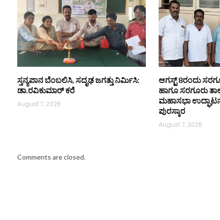
ಸ್ತನ್ಯಪಾನ ಬೆಂಬಲಿಸಿ, ಸದೃಢ ಜಗತ್ತು ನಿರ್ಮಿಸಿ:
ಆಗಸ್ಟ್ 8ರಂದು ಸರಗೂರ
ಡಾ.ರವಿಕುಮಾರ್ ಕರೆ
ಹಾಗೂ ಸರಗೂರು ತಾ
ಮಹಾಸಭಾ ಉದ್ಘಾಟನೆ ಮ
August 7, 2026
ಪುರಸ್ಕಾರ
August 7, 2026
Comments are closed.