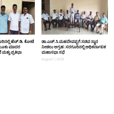
ಿನಲ್ಲಿ ಹೆಚ್.ಡಿ. ಕೋಟೆ
ಡಾ.ಎಚ್.ಸಿ.ಮಹದೇವಪ್ಪಗೆ ಸಚಿವ ಸ್ಥಾನ
ಲೂಕು ಮಾದರ
ನೀಡಲು ಆಗ್ರಹ: ಸರಗೂರಿನಲ್ಲಿ ಅಧಿಕರ್ನಾಟಕ
ತ್ತು ಪ್ರತಿಭಾ
ಮಹಾಸಭಾ ಸಭೆ
August 7, 2026