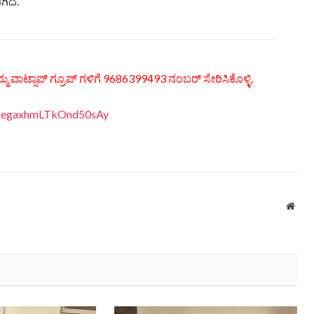
ಿದೆ.
್ಮ ವಾಟ್ಸಾಪ್ ಗ್ರೂಪ್ ಗಳಿಗೆ 9686399493 ನಂಬರ್ ಸೇರಿಸಿಕೊಳ್ಳಿ.
EDpegaxhmLTkOnd50sAy
Webs