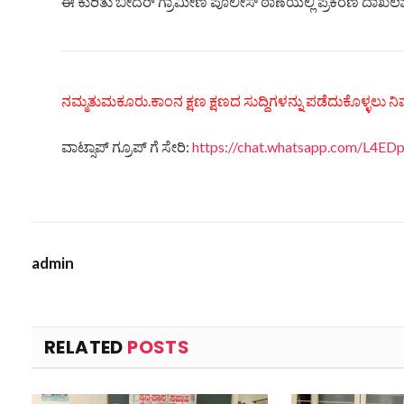
ಈ ಕುರಿತು ಬೀದರ್ ಗ್ರಾಮೀಣ ಪೊಲೀಸ್ ಠಾಣೆಯಲ್ಲಿ ಪ್ರಕರಣ ದಾಖಲಾಗ
ನಮ್ಮತುಮಕೂರು.ಕಾಂನ ಕ್ಷಣ ಕ್ಷಣದ ಸುದ್ದಿಗಳನ್ನು ಪಡೆದುಕೊಳ್ಳಲು ನಿಮ
ವಾಟ್ಸಾಪ್ ಗ್ರೂಪ್ ಗೆ ಸೇರಿ:
https://chat.whatsapp.com/L4
admin
RELATED
POSTS