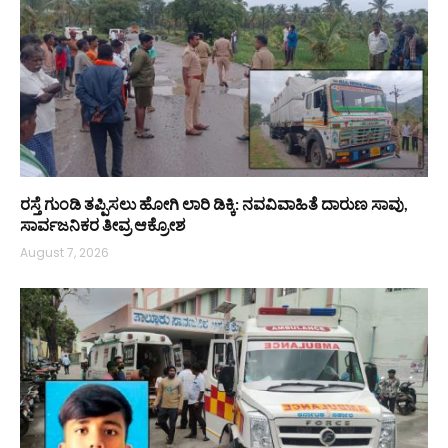
ರಸ್ತೆ ಗುಂಡಿ ತಪ್ಪಿಸಲು ಹೋಗಿ ಲಾರಿ ಡಿಕ್ಕಿ: ನವವಿವಾಹಿತೆ ದಾರುಣ ಸಾವು,
ಸಾರ್ವಜನಿಕರ ತೀವ್ರ ಆಕ್ರೋಶ
August 7, 2026