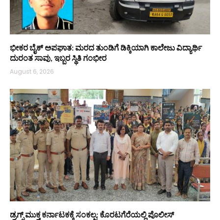
ಭೀಕರ ಬೈಕ್ ಅಪಘಾತ: ಮರದ ತುಂಡಿಗೆ ಡಿಕ್ಕಿಯಾಗಿ ಕಾಲೇಜು ವಿದ್ಯಾರ್ಥಿ
ದುರಂತ ಸಾವು, ಇಬ್ಬರ ಸ್ಥಿತಿ ಗಂಭೀರ
August 6, 2026
ಡ್ರಗ್ಸ್ ಮುಕ್ತ ಕರ್ನಾಟಕಕ್ಕೆ ಸಂಕಲ್ಪ: ಕೊರಟಗೆರೆಯಲ್ಲಿ ಪೊಲೀಸ್