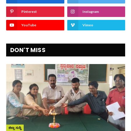
Pinterest
Instagram
YouTube
Vimeo
DON'T MISS
ಜಿಲ್ಲಾ ಸುದ್ದಿ