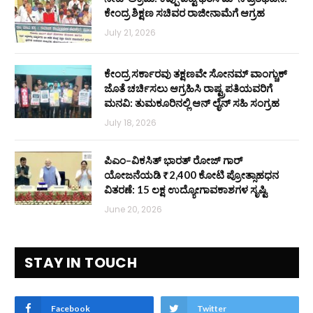
ಕೇಂದ್ರ ಶಿಕ್ಷಣ ಸಚಿವರ ರಾಜೀನಾಮೆಗೆ ಆಗ್ರಹ
July 21, 2026
ಕೇಂದ್ರ ಸರ್ಕಾರವು ತಕ್ಷಣವೇ ಸೋನಮ್ ವಾಂಗ್ಚುಕ್
ಜೊತೆ ಚರ್ಚಿಸಲು ಆಗ್ರಹಿಸಿ ರಾಷ್ಟ್ರಪತಿಯವರಿಗೆ
ಮನವಿ: ತುಮಕೂರಿನಲ್ಲಿ ಆನ್‌ ಲೈನ್ ಸಹಿ ಸಂಗ್ರಹ
July 18, 2026
ಪಿಎಂ–ವಿಕಸಿತ್ ಭಾರತ್ ರೋಜ್‌ ಗಾರ್
ಯೋಜನೆಯಡಿ ₹2,400 ಕೋಟಿ ಪ್ರೋತ್ಸಾಹಧನ
ವಿತರಣೆ: 15 ಲಕ್ಷ ಉದ್ಯೋಗಾವಕಾಶಗಳ ಸೃಷ್ಟಿ
June 20, 2026
STAY IN TOUCH
Facebook
Twitter