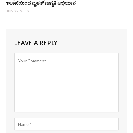
ಇಲಾಖೆಯಿಂದ ಬೃಹತ್ ಜಾಗೃತಿ ಅಭಿಯಾನ
July 29, 2026
LEAVE A REPLY