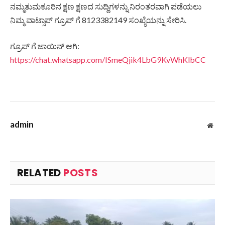
ನಮ್ಮತುಮಕೂರಿನ ಕ್ಷಣ ಕ್ಷಣದ ಸುದ್ದಿಗಳನ್ನು ನಿರಂತರವಾಗಿ ಪಡೆಯಲು
ನಿಮ್ಮ ವಾಟ್ಸಾಪ್ ಗ್ರೂಪ್ ಗೆ 8123382149 ಸಂಖ್ಯೆಯನ್ನು ಸೇರಿಸಿ.
ಗ್ರೂಪ್ ಗೆ ಜಾಯಿನ್ ಆಗಿ:
https://chat.whatsapp.com/ISmeQjik4LbG9KvWhKlbCC
admin
Web
RELATED
POSTS