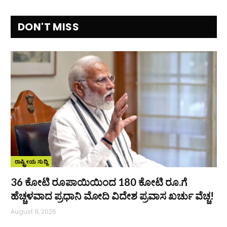
DON'T MISS
ರಾಷ್ಟ್ರೀಯ ಸುದ್ದಿ
36 ಕೋಟಿ ರೂಪಾಯಿಯಿಂದ 180 ಕೋಟಿ ರೂ.ಗೆ
ಹೆಚ್ಚಳವಾದ ಪ್ರಧಾನಿ ಮೋದಿ ವಿದೇಶ ಪ್ರವಾಸ ಖರ್ಚು ವೆಚ್ಚ!
August 8, 2026