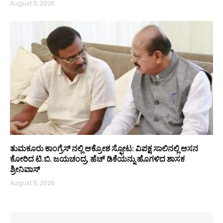
August 5, 2026
ತುಮಕೂರು ಕಾಂಗ್ರೆಸ್ ನಲ್ಲಿ ಆಕ್ರೋಶ ಸ್ಫೋಟ: ವಿಪಕ್ಷ ಸಾಲಿನಲ್ಲಿ ಆಸನ
ಕೋರಿದ ಟಿ.ಬಿ. ಜಯಚಂದ್ರ, ಹೆಚ್ ಡಿಕೆಯನ್ನು ಹೊಗಳಿದ ಶಾಸಕ
ಶ್ರೀನಿವಾಸ್
August 5, 2026