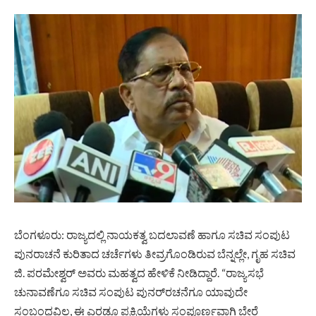
ಬೆಂಗಳೂರು: ರಾಜ್ಯದಲ್ಲಿ ನಾಯಕತ್ವ ಬದಲಾವಣೆ ಹಾಗೂ ಸಚಿವ ಸಂಪುಟ
ಪುನರಾಚನೆ ಕುರಿತಾದ ಚರ್ಚೆಗಳು ತೀವ್ರಗೊಂಡಿರುವ ಬೆನ್ನಲ್ಲೇ, ಗೃಹ ಸಚಿವ
ಜಿ. ಪರಮೇಶ್ವರ್ ಅವರು ಮಹತ್ವದ ಹೇಳಿಕೆ ನೀಡಿದ್ದಾರೆ. “ರಾಜ್ಯಸಭೆ
ಚುನಾವಣೆಗೂ ಸಚಿವ ಸಂಪುಟ ಪುನರ್‌ರಚನೆಗೂ ಯಾವುದೇ
ಸಂಬಂಧವಿಲ್ಲ, ಈ ಎರಡೂ ಪ್ರಕ್ರಿಯೆಗಳು ಸಂಪೂರ್ಣವಾಗಿ ಬೇರೆ