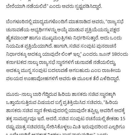
ಬೇರೆಯಾಗಿ ನಡೆಯಲಿವೆ” ಎಂದು ಅವರು ಸ್ಪಷ್ಟಪಡಿಸಿದ್ದಾರೆ.
ಬೆಂಗಳೂರಿನಲ್ಲಿ ಮಾಧ್ಯಮಗಳೊಂದಿಗೆ ಮಾತನಾಡಿದ ಅವರು, “ರಾಜ್ಯಸಭೆ
ಚುನಾವಣೆಯ ಅಭ್ಯರ್ಥಿಗಳನ್ನು ಆಯ್ಕೆ ಮಾಡುವ ಪ್ರಕ್ರಿಯೆಯನ್ನು ಪಕ್ಷದ
ಹೈಕಮಾಂಡ್ ಹಾಗೂ ಮುಖ್ಯಮಂತ್ರಿಗಳು ನಿರ್ಧರಿಸುತ್ತಾರೆ. ಅದು ಒಂದು
ನಿಯಮಿತ ಪ್ರಕ್ರಿಯೆಯಾಗಿದೆ. ಹಾಗಾಗಿ, ಸಚಿವ ಸಂಪುಟ ಪುನರಾಚನೆ
ನಿರ್ಧಾರಕ್ಕೂ ಅದಕ್ಕೂ ಯಾವುದೇ ಲಿಂಕ್ ಇಲ್ಲ” ಎಂದರು. ಜೂನ್ 18ರಂದು
ಕರ್ನಾಟಕದ ನಾಲ್ಕು ರಾಜ್ಯಸಭೆ ಸ್ಥಾನಗಳಿಗೆ ಚುನಾವಣೆ ನಡೆಯಲಿದ್ದು,
ಅದಕ್ಕೂ ಮುನ್ನ ಸಂಪುಟ ಬದಲಾವಣೆ ಆಗಬಹುದು ಎಂಬ ರಾಜಕೀಯ
ವಲಯದ ಊಹಾಪೋಹಗಳಿಗೆ ಅವರು ಈ ಮೂಲಕ ತೆರೆ ಎಳೆದಿದ್ದಾರೆ.
ಮೂರು–ನಾಲ್ಕು ಬಾರಿ ಗೆದ್ದಿರುವ ಹಿರಿಯ ಶಾಸಕರು ಸಚಿವ ಸ್ಥಾನಕ್ಕಾಗಿ
ಒತ್ತಾಯಿಸುತ್ತಿರುವ ವಿಷಯದ ಬಗ್ಗೆ ಪ್ರತಿಕ್ರಿಯಿಸಿದ ಸಚಿವರು, “ಹಿರಿಯ
ಶಾಸಕರು ಸಚಿವ ಸ್ಥಾನ ಕೇಳುವುದರಲ್ಲಿ ಯಾವುದೇ ತಪ್ಪಿಲ್ಲ. ಅವರಿಗೆ ಅದಕ್ಕೆ
ತಕ್ಕ ಸಾಮರ್ಥ್ಯವೂ ಇದೆ. ಆದರೆ, ಸಚಿವ ಸಂಪುಟ ರಚನೆಯಲ್ಲಿ ಶೇಕಡಾ 15
ರಷ್ಟು ಮಾತ್ರ ಸಚಿವರನ್ನು ಸೇರಿಸಿಕೊಳ್ಳಲು ಮಿತಿ ಇರುವುದರಿಂದ ಎಲ್ಲರಿಗೂ
ಒಂದೇ ಬಾರಿಗೆ ಅವಕಾಶ ನೀಡಲು ಸಾಧ್ಯವಾಗುವುದಿಲ್ಲ” ಎಂದು