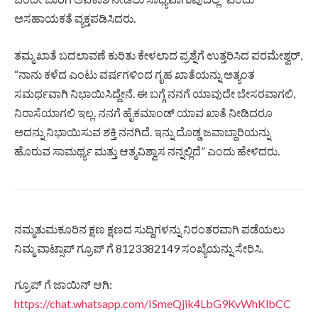
ಅಸಹಾಯಕತೆ ವ್ಯಕ್ತಪಡಿಸಿದರು.
ತಮ್ಮ ಖಾತೆ ಬದಲಾವಣೆ ಕುರಿತು ಕೇಳಲಾದ ಪ್ರಶ್ನೆಗೆ ಉತ್ತರಿಸಿದ ಪರಮೇಶ್ವರ್,
“ನಾನು ಕಳೆದ ಎಂಟು ವರ್ಷಗಳಿಂದ ಗೃಹ ಖಾತೆಯನ್ನು ಅತ್ಯಂತ
ಸಮರ್ಥವಾಗಿ ನಿಭಾಯಿಸಿದ್ದೇನೆ. ಈ ಬಗ್ಗೆ ನನಗೆ ಯಾವುದೇ ಬೇಸರವಾಗಲಿ,
ನಿರಾಸೆಯಾಗಲಿ ಇಲ್ಲ. ನನಗೆ ಹೈಕಮಾಂಡ್ ಯಾವ ಖಾತೆ ನೀಡಿದರೂ
ಅದನ್ನು ನಿಭಾಯಿಸುವ ಶಕ್ತಿ ನನಗಿದೆ. ಇನ್ನು ದೊಡ್ಡ ಜವಾಬ್ದಾರಿಯನ್ನು
ಹೊರುವ ಸಾಮರ್ಥ್ಯ ಮತ್ತು ಆತ್ಮವಿಶ್ವಾಸ ನನ್ನಲ್ಲಿದೆ” ಎಂದು ಹೇಳಿದರು.
ನಮ್ಮತುಮಕೂರಿನ ಕ್ಷಣ ಕ್ಷಣದ ಸುದ್ದಿಗಳನ್ನು ನಿರಂತರವಾಗಿ ಪಡೆಯಲು
ನಿಮ್ಮ ವಾಟ್ಸಾಪ್ ಗ್ರೂಪ್ ಗೆ 8123382149 ಸಂಖ್ಯೆಯನ್ನು ಸೇರಿಸಿ.
ಗ್ರೂಪ್ ಗೆ ಜಾಯಿನ್ ಆಗಿ:
https://chat.whatsapp.com/ISmeQjik4LbG9KvWhKlbCC