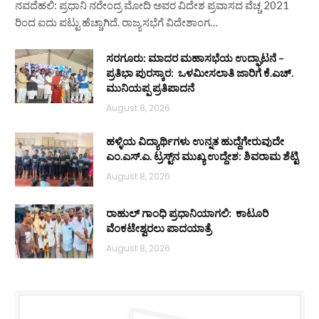
ನವದೆಹಲಿ: ಪ್ರಧಾನಿ ನರೇಂದ್ರ ಮೋದಿ ಅವರ ವಿದೇಶ ಪ್ರವಾಸದ ವೆಚ್ಚ 2021
ರಿಂದ ಐದು ಪಟ್ಟು ಹೆಚ್ಚಾಗಿದೆ. ರಾಜ್ಯಸಭೆಗೆ ವಿದೇಶಾಂಗ…
ಸರಗೂರು: ಮಾದರ ಮಹಾಸಭೆಯ ಉದ್ಘಾಟನೆ –
ಪ್ರತಿಭಾ ಪುರಸ್ಕಾರ: ಒಳಮೀಸಲಾತಿ ಜಾರಿಗೆ ಕೆ.ಎಚ್.
ಮುನಿಯಪ್ಪ ಪ್ರತಿಪಾದನೆ
August 8, 2026
ಹಳ್ಳಿಯ ವಿದ್ಯಾರ್ಥಿಗಳು ಉನ್ನತ ಹುದ್ದೆಗೇರುವುದೇ
ಎಂ.ಎಸ್.ಎ. ಟ್ರಸ್ಟ್‌ನ ಮುಖ್ಯ ಉದ್ದೇಶ: ಶಿವರಾಮ ಶೆಟ್ಟಿ
August 8, 2026
ರಾಹುಲ್ ಗಾಂಧಿ ಪ್ರಧಾನಿಯಾಗಲಿ: ಕಾಟೂರಿ
ವೆಂಕಟೇಶ್ವರಲು ಪಾದಯಾತ್ರೆ
August 8, 2026