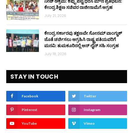
ನೀಟ್ ಅಕ್ರಮ: ಕಪ್ಪು ಪಟ್ಟಿ ಧರಿಸಿ ಮೌನ ಪ್ರತಿಭಟನೆ:
ಕೇಂದ್ರ ಶಿಕ್ಷಣ ಸಚಿವರ ರಾಜೀನಾಮೆಗೆ ಆಗ್ರಹ
July 21, 2026
ಕೇಂದ್ರ ಸರ್ಕಾರವು ತಕ್ಷಣವೇ ಸೋನಮ್ ವಾಂಗ್ಚುಕ್
ಜೊತೆ ಚರ್ಚಿಸಲು ಆಗ್ರಹಿಸಿ ರಾಷ್ಟ್ರಪತಿಯವರಿಗೆ
ಮನವಿ: ತುಮಕೂರಿನಲ್ಲಿ ಆನ್‌ ಲೈನ್ ಸಹಿ ಸಂಗ್ರಹ
July 18, 2026
STAY IN TOUCH
Facebook
Twitter
Pinterest
Instagram
YouTube
Vimeo