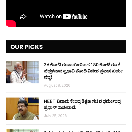
OUR PICKS
36 ಕೋಟಿ ರೂಪಾಯಿಯಿಂದ 180 ಕೋಟಿ ರೂ.ಗೆ
ಹೆಚ್ಚಳವಾದ ಪ್ರಧಾನಿ ಮೋದಿ ವಿದೇಶ ಪ್ರವಾಸ ಖರ್ಚು
ವೆಚ್ಚ!
August 8, 2026
NEET ವಿವಾದ: ಕೇಂದ್ರ ಶಿಕ್ಷಣ ಸಚಿವ ಧರ್ಮೇಂದ್ರ
ಪ್ರಧಾನ್ ರಾಜೀನಾಮೆ
July 25, 2026