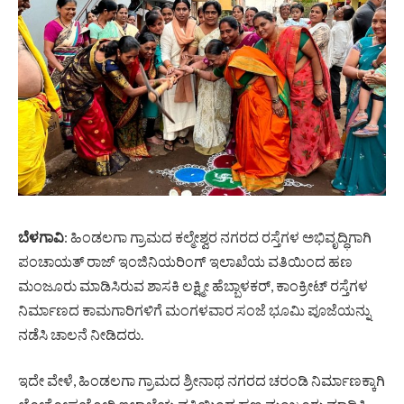
ಬೆಳಗಾವಿ
: ಹಿಂಡಲಗಾ ಗ್ರಾಮದ ಕಲ್ಮೇಶ್ವರ ನಗರದ ರಸ್ತೆಗಳ ಅಭಿವೃದ್ಧಿಗಾಗಿ
ಪಂಚಾಯತ್ ರಾಜ್ ಇಂಜಿನಿಯರಿಂಗ್ ಇಲಾಖೆಯ ವತಿಯಿಂದ ಹಣ
ಮಂಜೂರು ಮಾಡಿಸಿರುವ ಶಾಸಕಿ ಲಕ್ಷ್ಮೀ ಹೆಬ್ಬಾಳಕರ್, ಕಾಂಕ್ರೀಟ್ ರಸ್ತೆಗಳ
ನಿರ್ಮಾಣದ ಕಾಮಗಾರಿಗಳಿಗೆ ಮಂಗಳವಾರ ಸಂಜೆ ಭೂಮಿ ಪೂಜೆಯನ್ನು
ನಡೆಸಿ ಚಾಲನೆ ನೀಡಿದರು.
ಇದೇ ವೇಳೆ, ಹಿಂಡಲಗಾ ಗ್ರಾಮದ ಶ್ರೀನಾಥ ನಗರದ ಚರಂಡಿ ನಿರ್ಮಾಣಕ್ಕಾಗಿ