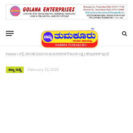
Home
»
ರಸ್ತೆ, ಚರಂಡಿ ನಿರ್ಮಾಣ ಕಾಮಗಾರಿಗಳಿಗೆ ಶಾಸಕಿ ಲಕ್ಷ್ಮೀ ಹೆಬ್ಬಾಳಕರ್ ಪೂಜೆ
February 22, 2023
ಜಿಲ್ಲಾ ಸುದ್ದಿ