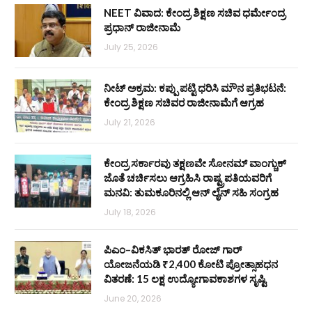
NEET ವಿವಾದ: ಕೇಂದ್ರ ಶಿಕ್ಷಣ ಸಚಿವ ಧರ್ಮೇಂದ್ರ
ಪ್ರಧಾನ್ ರಾಜೀನಾಮೆ
July 25, 2026
ನೀಟ್ ಅಕ್ರಮ: ಕಪ್ಪು ಪಟ್ಟಿ ಧರಿಸಿ ಮೌನ ಪ್ರತಿಭಟನೆ:
ಕೇಂದ್ರ ಶಿಕ್ಷಣ ಸಚಿವರ ರಾಜೀನಾಮೆಗೆ ಆಗ್ರಹ
July 21, 2026
ಕೇಂದ್ರ ಸರ್ಕಾರವು ತಕ್ಷಣವೇ ಸೋನಮ್ ವಾಂಗ್ಚುಕ್
ಜೊತೆ ಚರ್ಚಿಸಲು ಆಗ್ರಹಿಸಿ ರಾಷ್ಟ್ರಪತಿಯವರಿಗೆ
ಮನವಿ: ತುಮಕೂರಿನಲ್ಲಿ ಆನ್‌ ಲೈನ್ ಸಹಿ ಸಂಗ್ರಹ
July 18, 2026
ಪಿಎಂ–ವಿಕಸಿತ್ ಭಾರತ್ ರೋಜ್‌ ಗಾರ್
ಯೋಜನೆಯಡಿ ₹2,400 ಕೋಟಿ ಪ್ರೋತ್ಸಾಹಧನ
ವಿತರಣೆ: 15 ಲಕ್ಷ ಉದ್ಯೋಗಾವಕಾಶಗಳ ಸೃಷ್ಟಿ
June 20, 2026