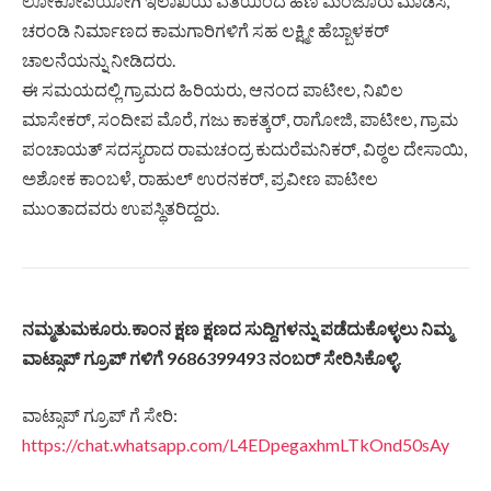
ಲೋಕೋಪಯೋಗಿ ಇಲಾಖೆಯ ವತಿಯಿಂದ ಹಣ ಮಂಜೂರು ಮಾಡಿಸಿ,
ಚರಂಡಿ ನಿರ್ಮಾಣದ ಕಾಮಗಾರಿಗಳಿಗೆ ಸಹ ಲಕ್ಷ್ಮೀ ಹೆಬ್ಬಾಳಕರ್
ಚಾಲನೆಯನ್ನು ನೀಡಿದರು.
ಈ ಸಮಯದಲ್ಲಿ ಗ್ರಾಮದ ಹಿರಿಯರು, ಆನಂದ ಪಾಟೀಲ, ನಿಖಿಲ
ಮಾಸೇಕರ್, ಸಂದೀಪ ಮೊರೆ, ಗಜು ಕಾಕತ್ಕರ್, ರಾಗೋಜಿ, ಪಾಟೀಲ, ಗ್ರಾಮ
ಪಂಚಾಯತ್ ಸದಸ್ಯರಾದ ರಾಮಚಂದ್ರ ಕುದುರೆಮನಿಕರ್, ವಿಠ್ಠಲ ದೇಸಾಯಿ,
ಅಶೋಕ ಕಾಂಬಳೆ, ರಾಹುಲ್ ಉರನಕರ್, ಪ್ರವೀಣ ಪಾಟೀಲ
ಮುಂತಾದವರು ಉಪಸ್ಥಿತರಿದ್ದರು.
ನಮ್ಮತುಮಕೂರು.ಕಾಂನ ಕ್ಷಣ ಕ್ಷಣದ ಸುದ್ದಿಗಳನ್ನು ಪಡೆದುಕೊಳ್ಳಲು ನಿಮ್ಮ
ವಾಟ್ಸಾಪ್ ಗ್ರೂಪ್ ಗಳಿಗೆ 9686399493 ನಂಬರ್ ಸೇರಿಸಿಕೊಳ್ಳಿ.
ವಾಟ್ಸಾಪ್ ಗ್ರೂಪ್ ಗೆ ಸೇರಿ:
https://chat.whatsapp.com/L4EDpegaxhmLTkOnd50sAy