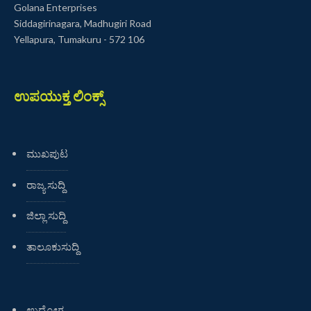
Golana Enterprises
Siddagirinagara, Madhugiri Road
Yellapura, Tumakuru - 572 106
ಉಪಯುಕ್ತ ಲಿಂಕ್ಸ್
ಮುಖಪುಟ
ರಾಜ್ಯ ಸುದ್ದಿ
ಜಿಲ್ಲಾ ಸುದ್ದಿ
ತಾಲೂಕುಸುದ್ದಿ
ಉದ್ಯೋಗ