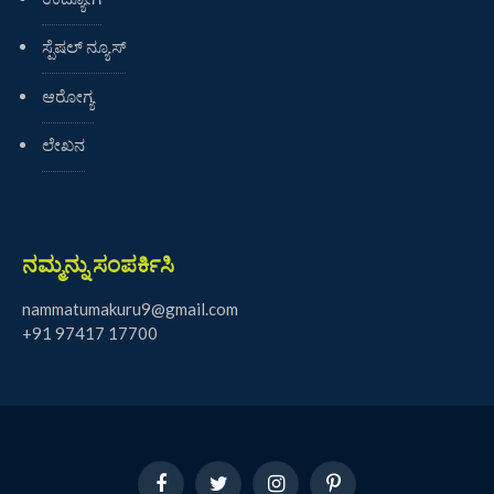
ಸ್ಪೆಷಲ್ ನ್ಯೂಸ್
ಆರೋಗ್ಯ
ಲೇಖನ
ನಮ್ಮನ್ನು ಸಂಪರ್ಕಿಸಿ
nammatumakuru9@gmail.com
+91 97417 17700
Facebook
Twitter
Instagram
Pinterest