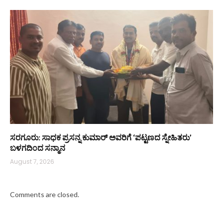
ಸರಗೂರು: ಸಾಧಕ ಪ್ರಸನ್ನ ಕುಮಾರ್ ಅವರಿಗೆ ‘ಪಟ್ಟಣದ ಸ್ನೇಹಿತರು’
ಬಳಗದಿಂದ ಸನ್ಮಾನ
August 7, 2026
Comments are closed.