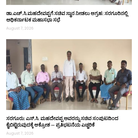
ಡಾ.ಎಚ್.ಸಿ.ಮಹದೇವಪ್ಪಗೆ ಸಚಿವ ಸ್ಥಾನ ನೀಡಲು ಆಗ್ರಹ: ಸರಗೂರಿನಲ್ಲಿ
ಅಧಿಕರ್ನಾಟಕ ಮಹಾಸಭಾ ಸಭೆ
August 7, 2026
ಸರಗೂರು: ಎಸ್.ಸಿ. ಮಹದೇವಪ್ಪ ಅವರನ್ನು ಸಚಿವ ಸಂಪುಟದಿಂದ
ಕೈಬಿಟ್ಟಿರುವುದಕ್ಕೆ ಆಕ್ರೋಶ — ಪ್ರತಿಭಟನೆಯ ಎಚ್ಚರಿಕೆ
August 7, 2026