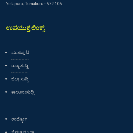
Yellapura, Tumakuru - 572 106
ಉಪಯುಕ್ತ ಲಿಂಕ್ಸ್
ಮುಖಪುಟ
ರಾಜ್ಯ ಸುದ್ದಿ
ಜಿಲ್ಲಾ ಸುದ್ದಿ
ತಾಲೂಕುಸುದ್ದಿ
ಉದ್ಯೋಗ
ಸ್ಪೆಷಲ್ ನ್ಯೂಸ್