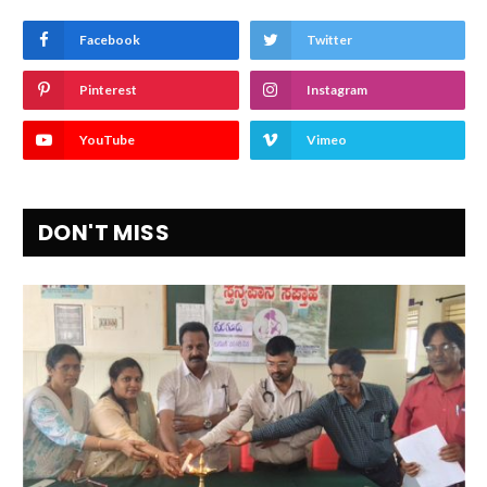
Facebook
Twitter
Pinterest
Instagram
YouTube
Vimeo
DON'T MISS