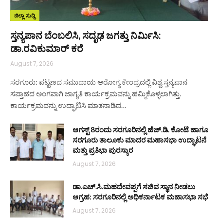
ಜಿಲ್ಲಾ ಸುದ್ದಿ
ಸ್ತನ್ಯಪಾನ ಬೆಂಬಲಿಸಿ, ಸದೃಢ ಜಗತ್ತು ನಿರ್ಮಿಸಿ:
ಡಾ.ರವಿಕುಮಾರ್ ಕರೆ
August 7, 2026
ಸರಗೂರು: ಪಟ್ಟಣದ ಸಮುದಾಯ ಆರೋಗ್ಯ ಕೇಂದ್ರದಲ್ಲಿ ವಿಶ್ವ ಸ್ತನ್ಯಪಾನ
ಸಪ್ತಾಹದ ಅಂಗವಾಗಿ ಜಾಗೃತಿ ಕಾರ್ಯಕ್ರಮವನ್ನು ಹಮ್ಮಿಕೊಳ್ಳಲಾಗಿತ್ತು.
ಕಾರ್ಯಕ್ರಮವನ್ನು ಉದ್ಘಾಟಿಸಿ ಮಾತನಾಡಿದ…
ಆಗಸ್ಟ್ 8ರಂದು ಸರಗೂರಿನಲ್ಲಿ ಹೆಚ್.ಡಿ. ಕೋಟೆ ಹಾಗೂ
ಸರಗೂರು ತಾಲೂಕು ಮಾದರ ಮಹಾಸಭಾ ಉದ್ಘಾಟನೆ
ಮತ್ತು ಪ್ರತಿಭಾ ಪುರಸ್ಕಾರ
August 7, 2026
ಡಾ.ಎಚ್.ಸಿ.ಮಹದೇವಪ್ಪಗೆ ಸಚಿವ ಸ್ಥಾನ ನೀಡಲು
ಆಗ್ರಹ: ಸರಗೂರಿನಲ್ಲಿ ಅಧಿಕರ್ನಾಟಕ ಮಹಾಸಭಾ ಸಭೆ
August 7, 2026