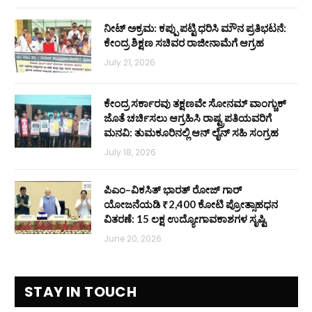
ನೀಟ್ ಅಕ್ರಮ: ಕಪ್ಪು ಪಟ್ಟಿ ಧರಿಸಿ ಮೌನ ಪ್ರತಿಭಟನೆ:
ಕೇಂದ್ರ ಶಿಕ್ಷಣ ಸಚಿವರ ರಾಜೀನಾಮೆಗೆ ಆಗ್ರಹ
July 21, 2026
ಕೇಂದ್ರ ಸರ್ಕಾರವು ತಕ್ಷಣವೇ ಸೋನಮ್ ವಾಂಗ್ಚುಕ್
ಜೊತೆ ಚರ್ಚಿಸಲು ಆಗ್ರಹಿಸಿ ರಾಷ್ಟ್ರಪತಿಯವರಿಗೆ
ಮನವಿ: ತುಮಕೂರಿನಲ್ಲಿ ಆನ್‌ ಲೈನ್ ಸಹಿ ಸಂಗ್ರಹ
July 18, 2026
ಪಿಎಂ–ವಿಕಸಿತ್ ಭಾರತ್ ರೋಜ್‌ ಗಾರ್
ಯೋಜನೆಯಡಿ ₹2,400 ಕೋಟಿ ಪ್ರೋತ್ಸಾಹಧನ
ವಿತರಣೆ: 15 ಲಕ್ಷ ಉದ್ಯೋಗಾವಕಾಶಗಳ ಸೃಷ್ಟಿ
June 20, 2026
STAY IN TOUCH