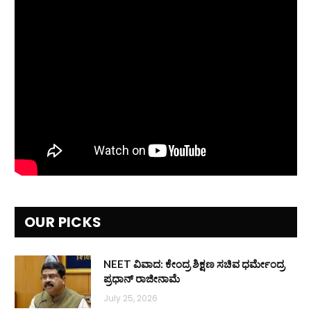
OUR PICKS
NEET ವಿವಾದ: ಕೇಂದ್ರ ಶಿಕ್ಷಣ ಸಚಿವ ಧರ್ಮೇಂದ್ರ
ಪ್ರಧಾನ್ ರಾಜೀನಾಮೆ
July 25, 2026