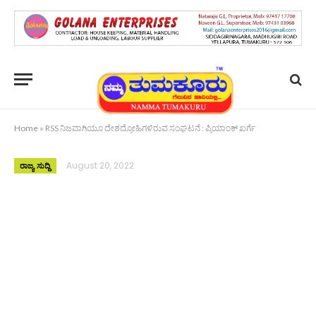
Home
»
RSS ನಿಜವಾಗಿಯೂ ದೇಶದ್ರೋಹಿಗಳಿರುವ ಸಂಘಟನೆ : ಪ್ರಿಯಾಂಕ್ ಖರ್ಗೆ
August 20, 2022
ರಾಜ್ಯ ಸುದ್ದಿ