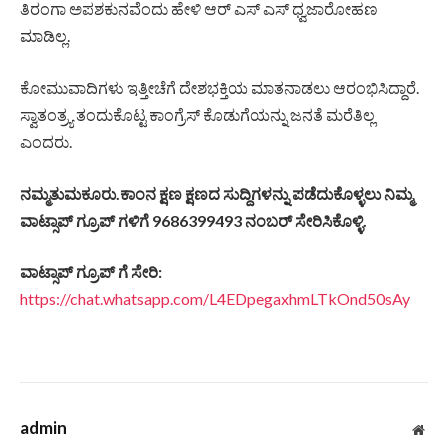
ತಿರಂಗಾ ಅಪಶಕುನವೆಂದು ಹೇಳಿ ಆರ್‌ ಎಸ್‌ ಎಸ್‌ ಧ್ವಜಾರೋಹಣ
ಮಾಡಿಲ್ಲ.
ಕೋಮುವಾದಿಗಳು ಇತ್ತೀಚೆಗೆ ದೇಶಭಕ್ತಿಯ ಮಾತನಾಡಲು ಆರಂಭಿಸಿದ್ದಾರೆ.
ಸ್ವಾತಂತ್ರ್ಯ ತಂದುಕೊಟ್ಟ ಕಾಂಗ್ರೆಸ್‌ ಕೊಡುಗೆಯನ್ನು ಜನತೆ ಮರೆತಿಲ್ಲ
ಎಂದರು.
ನಮ್ಮತುಮಕೂರು.ಕಾಂನ ಕ್ಷಣ ಕ್ಷಣದ ಸುದ್ದಿಗಳನ್ನು ಪಡೆದುಕೊಳ್ಳಲು ನಿಮ್ಮ
ವಾಟ್ಸಾಪ್ ಗ್ರೂಪ್ ಗಳಿಗೆ 9686399493 ನಂಬರ್ ಸೇರಿಸಿಕೊಳ್ಳಿ.
ವಾಟ್ಸಾಪ್ ಗ್ರೂಪ್ ಗೆ ಸೇರಿ:
https://chat.whatsapp.com/L4EDpegaxhmLTkOnd50sAy
admin
Web