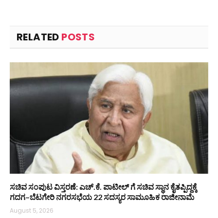
RELATED
POSTS
ಸಚಿವ ಸಂಪುಟ ವಿಸ್ತರಣೆ: ಎಚ್.ಕೆ. ಪಾಟೀಲ್ ಗೆ ಸಚಿವ ಸ್ಥಾನ ಕೈತಪ್ಪಿದ್ದಕ್ಕೆ
ಗದಗ–ಬೆಟಗೇರಿ ನಗರಸಭೆಯ 22 ಸದಸ್ಯರ ಸಾಮೂಹಿಕ ರಾಜೀನಾಮೆ
August 5, 2026