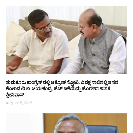
ತುಮಕೂರು ಕಾಂಗ್ರೆಸ್ ನಲ್ಲಿ ಆಕ್ರೋಶ ಸ್ಫೋಟ: ವಿಪಕ್ಷ ಸಾಲಿನಲ್ಲಿ ಆಸನ
ಕೋರಿದ ಟಿ.ಬಿ. ಜಯಚಂದ್ರ, ಹೆಚ್ ಡಿಕೆಯನ್ನು ಹೊಗಳಿದ ಶಾಸಕ
ಶ್ರೀನಿವಾಸ್
August 5, 2026