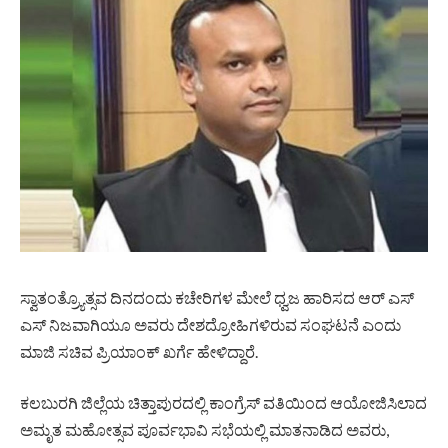
ಸ್ವಾತಂತ್ರ್ಯೊತ್ಸವ ದಿನದಂದು ಕಚೇರಿಗಳ ಮೇಲೆ ಧ್ವಜ ಹಾರಿಸದ ಆರ್‌ ಎಸ್‌
ಎಸ್‌ ನಿಜವಾಗಿಯೂ ಅವರು ದೇಶದ್ರೋಹಿಗಳಿರುವ ಸಂಘಟನೆ ಎಂದು
ಮಾಜಿ ಸಚಿವ ಪ್ರಿಯಾಂಕ್‌ ಖರ್ಗೆ ಹೇಳಿದ್ದಾರೆ.
ಕಲಬುರಗಿ ಜಿಲ್ಲೆಯ ಚಿತ್ತಾಪುರದಲ್ಲಿ ಕಾಂಗ್ರೆಸ್‌ ವತಿಯಿಂದ ಆಯೋಜಿಸಿಲಾದ
ಅಮೃತ ಮಹೋತ್ಸವ ಪೂರ್ವಭಾವಿ ಸಭೆಯಲ್ಲಿ ಮಾತನಾಡಿದ ಅವರು,