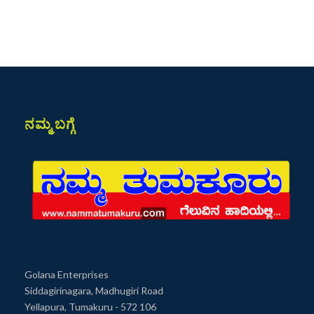
ನಮ್ಮ ಬಗ್ಗೆ
Golana Enterprises
Siddagirinagara, Madhugiri Road
Yellapura, Tumakuru - 572 106