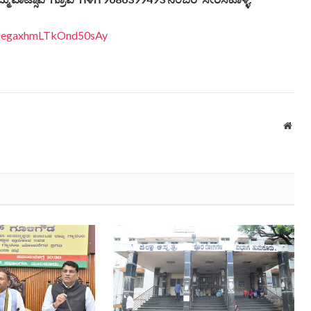
EDpegaxhmLTkOnd50sAy
Webs