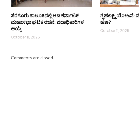
ಸರಗೂರು ತಾಲೂಕಿನಲ್ಲಿ ಆದಿ ಕರ್ನಾಟಕ
ಗೃಹಲಕ್ಷ್ಮಿ ಯೋಜನೆ:
ಮಹಾಸಭಾ ಘಟಕ ರಚನೆ: ಪದಾಧಿಕಾರಿಗಳ
ಹಣ?
ಆಯ್ಕೆ
October 11, 2025
October 11, 2025
Comments are closed.