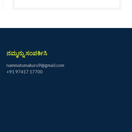
ನಮ್ಮನ್ನು ಸಂಪರ್ಕಿಸಿ
nammatumakuru9@gmail.com
+91 97417 17700