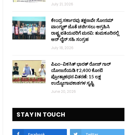
July 21, 2026
ಕೇಂದ್ರ ಸರ್ಕಾರವು ತಕ್ಷಣವೇ ಸೋನಮ್
ವಾಂಗ್ಚುಕ್ ಜೊತೆ ಚರ್ಚಿಸಲು ಆಗ್ರಹಿಸಿ
ರಾಷ್ಟ್ರಪತಿಯವರಿಗೆ ಮನವಿ: ತುಮಕೂರಿನಲ್ಲಿ
ಆನ್‌ ಲೈನ್ ಸಹಿ ಸಂಗ್ರಹ
July 18, 2026
ಪಿಎಂ–ವಿಕಸಿತ್ ಭಾರತ್ ರೋಜ್‌ ಗಾರ್
ಯೋಜನೆಯಡಿ ₹2,400 ಕೋಟಿ
ಪ್ರೋತ್ಸಾಹಧನ ವಿತರಣೆ: 15 ಲಕ್ಷ
ಉದ್ಯೋಗಾವಕಾಶಗಳ ಸೃಷ್ಟಿ
June 20, 2026
STAY IN TOUCH
Facebook
Twitter