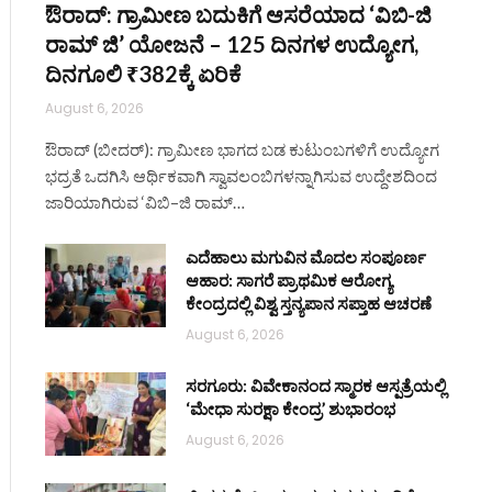
ಔರಾದ್: ಗ್ರಾಮೀಣ ಬದುಕಿಗೆ ಆಸರೆಯಾದ ‘ವಿಬಿ-ಜಿ
ರಾಮ್ ಜಿ’ ಯೋಜನೆ – 125 ದಿನಗಳ ಉದ್ಯೋಗ,
ದಿನಗೂಲಿ ₹382ಕ್ಕೆ ಏರಿಕೆ
August 6, 2026
ಔರಾದ್ (ಬೀದರ್): ಗ್ರಾಮೀಣ ಭಾಗದ ಬಡ ಕುಟುಂಬಗಳಿಗೆ ಉದ್ಯೋಗ
ಭದ್ರತೆ ಒದಗಿಸಿ ಆರ್ಥಿಕವಾಗಿ ಸ್ವಾವಲಂಬಿಗಳನ್ನಾಗಿಸುವ ಉದ್ದೇಶದಿಂದ
ite
ಜಾರಿಯಾಗಿರುವ ‘ವಿಬಿ–ಜಿ ರಾಮ್…
ಎದೆಹಾಲು ಮಗುವಿನ ಮೊದಲ ಸಂಪೂರ್ಣ
ಆಹಾರ: ಸಾಗರೆ ಪ್ರಾಥಮಿಕ ಆರೋಗ್ಯ
ಕೇಂದ್ರದಲ್ಲಿ ವಿಶ್ವ ಸ್ತನ್ಯಪಾನ ಸಪ್ತಾಹ ಆಚರಣೆ
August 6, 2026
ಸರಗೂರು: ವಿವೇಕಾನಂದ ಸ್ಮಾರಕ ಆಸ್ಪತ್ರೆಯಲ್ಲಿ
‘ಮೇಧಾ ಸುರಕ್ಷಾ ಕೇಂದ್ರ’ ಶುಭಾರಂಭ
August 6, 2026