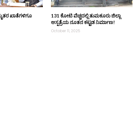
 ಮೃತರ ಖಾತೆಗಳಿಗೂ
131 ಕೋಟಿ ವೆಚ್ಚದಲ್ಲಿ ತುಮಕೂರು ಜಿಲ್ಲಾ
ಆಸ್ಪತ್ರೆಯ ನೂತನ ಕಟ್ಟಡ ನಿರ್ಮಾಣ!
October 11, 2025