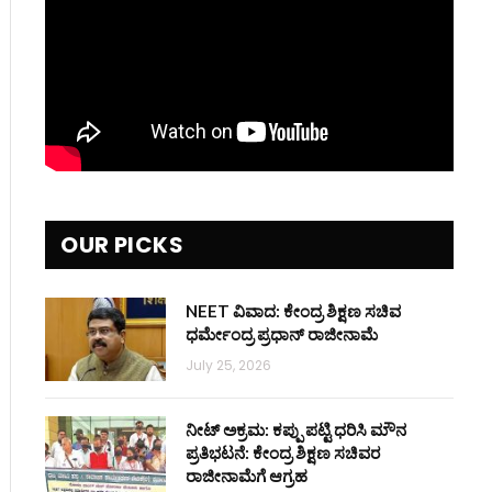
OUR PICKS
NEET ವಿವಾದ: ಕೇಂದ್ರ ಶಿಕ್ಷಣ ಸಚಿವ
ಧರ್ಮೇಂದ್ರ ಪ್ರಧಾನ್ ರಾಜೀನಾಮೆ
July 25, 2026
ನೀಟ್ ಅಕ್ರಮ: ಕಪ್ಪು ಪಟ್ಟಿ ಧರಿಸಿ ಮೌನ
ಪ್ರತಿಭಟನೆ: ಕೇಂದ್ರ ಶಿಕ್ಷಣ ಸಚಿವರ
ರಾಜೀನಾಮೆಗೆ ಆಗ್ರಹ