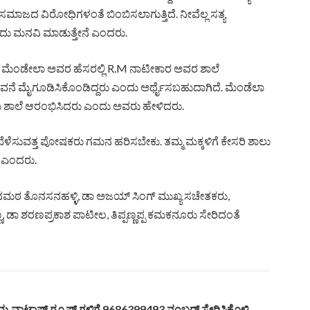
ು ಸಮಾಜದ ವಿರೋಧಿಗಳಂತೆ ಬಿಂಬಿಸಲಾಗುತ್ತಿದೆ. ನೀವೆಲ್ಲ ಸತ್ಯ
ದು ಮನವಿ ಮಾಡುತ್ತೇನೆ ಎಂದರು.
್ಸನ್ ಮೆಂಡೇಲಾ ಅವರ ಹೆಸರಲ್ಲಿ R.M ನಾಟೀಕಾರ ಅವರ ಶಾಲೆ
ೆ ಮೈಗೂಡಿಸಿಕೊಂಡಿದ್ದರು ಎಂದು ಅರ್ಥೈಸಬಹುದಾಗಿದೆ. ಮೆಂಡೆಲಾ
ಪಡೆದು ಶಾಲೆ ಆರಂಭಿಸಿದರು ಎಂದು ಅವರು ಹೇಳಿದರು.
ವನೆ ಬೆಳೆಸುವತ್ತ ಪೋಷಕರು ಗಮನ ಹರಿಸಬೇಕು. ತಮ್ಮ ಮಕ್ಕಳಿಗೆ ಕೇಸರಿ ಶಾಲು
ಿ ಎಂದರು.
್ಥಾನಮಠ ತೊನಸನಹಳ್ಳಿ, ಡಾ ಅಜಯ್ ಸಿಂಗ್ ಮುಖ್ಯ ಸಚೇತಕರು,
 ಶರಣಪ್ರಕಾಶ ಪಾಟೀಲ, ತಿಪ್ಪಣ್ಣಪ್ಪ ಕಮಕನೂರು ಸೇರಿದಂತೆ
್ಮ ವಾಟ್ಸಾಪ್ ಗ್ರೂಪ್ ಗಳಿಗೆ 9686399493 ನಂಬರ್ ಸೇರಿಸಿಕೊಳ್ಳಿ.