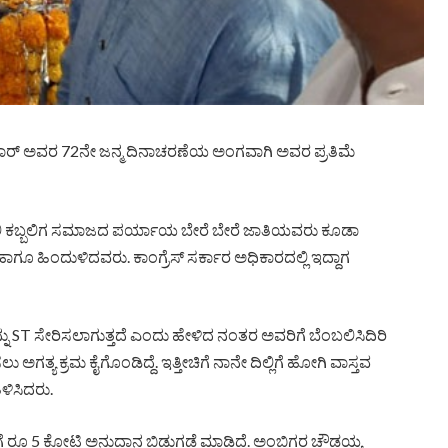
ಟೀಕಾರ್ ಅವರ 72ನೇ ಜನ್ಮ ದಿನಾಚರಣೆಯ ಅಂಗವಾಗಿ ಅವರ ಪ್ರತಿಮೆ
ಕೋಲಿ ಕಬ್ಬಲಿಗ ಸಮಾಜದ ಪರ್ಯಾಯ ಬೇರೆ ಬೇರೆ ಜಾತಿಯವರು ಕೂಡಾ
ಧ ಹಾಗೂ ಹಿಂದುಳಿದವರು. ಕಾಂಗ್ರೆಸ್ ಸರ್ಕಾರ ಅಧಿಕಾರದಲ್ಲಿ ಇದ್ದಾಗ
 ST ಸೇರಿಸಲಾಗುತ್ತದೆ ಎಂದು ಹೇಳಿದ ನಂತರ ಅವರಿಗೆ ಬೆಂಬಲಿಸಿದಿರಿ
ಅಗತ್ಯ ಕ್ರಮ ಕೈಗೊಂಡಿದ್ದೆ. ಇತ್ತೀಚಿಗೆ ನಾನೇ ದಿಲ್ಲಿಗೆ ಹೋಗಿ ವಾಸ್ತವ
ಿಳಿಸಿದರು.
ೆ ರೂ 5 ಕೋಟಿ ಅನುದಾನ ಬಿಡುಗಡೆ ಮಾಡಿದ್ದೆ. ಅಂಬಿಗರ ಚೌಡಯ್ಯ