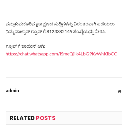
ನಮ್ಮತುಮಕೂರಿನ ಕ್ಷಣ ಕ್ಷಣದ ಸುದ್ದಿಗಳನ್ನು ನಿರಂತರವಾಗಿ ಪಡೆಯಲು
ನಿಮ್ಮ ವಾಟ್ಸಾಪ್ ಗ್ರೂಪ್ ಗೆ 8123382149 ಸಂಖ್ಯೆಯನ್ನು ಸೇರಿಸಿ.
ಗ್ರೂಪ್ ಗೆ ಜಾಯಿನ್ ಆಗಿ:
https://chat.whatsapp.com/ISmeQjik4LbG9KvWhKlbCC
admin
Web
RELATED
POSTS