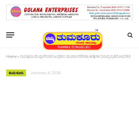
Home
»
ಸಾವಿತ್ರಿಬಾಯಿ ಫುಲೆರವರ ಜನ್ಮದಿನ: ಮರ್ಯಾದೆಗೇಡು ಹತ್ಯೆಗಳ ವಿರುದ್ಧ ಪ್ರತಿರೋಧ ದಿನ
January 4, 2026
ತುಮಕೂರು