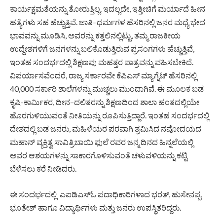
ಕಾರ್ಯಕ್ಷಮತೆಯನ್ನು ತೋರುತ್ತಿಲ್ಲ. ಇದಲ್ಲದೇ, ಇತ್ತೀಚಿಗೆ ಮರ್ಯಾದೆ ಹೀನ
ಹತ್ಯೆಗಳು ಸಹ ಹೆಚ್ಚುತ್ತಿವೆ. ಜಾತಿ–ಧರ್ಮಗಳ ಹೆಸರಿನಲ್ಲಿ ಜನರ ಮಧ್ಯೆ ಭೇದ
ಭಾವವನ್ನು ಮೂಡಿಸಿ, ಅವರನ್ನು ಕತ್ತಲಿನಲ್ಲಿಟ್ಟು, ತಮ್ಮ ರಾಜಕೀಯ
ಉದ್ದೇಶಗಳಿಗೆ ಜನಗಳನ್ನು ಬಲಿಕೊಡುತ್ತಿರುವ ಪ್ರಸಂಗಗಳು ಹೆಚ್ಚುತ್ತಿವೆ,
ಇಂತಹ ಸಂದರ್ಭದಲ್ಲಿ ಶಿಕ್ಷಣವು ಮಹತ್ತರ ಪಾತ್ರವನ್ನು ವಹಿಸಬೇಕಿದೆ.
ವಿಪರ್ಯಾಸವೆಂದರೆ, ರಾಜ್ಯ ಸರ್ಕಾರವೇ ಕೆಪಿಎಸ್ ಮ್ಯಾಗ್ನೆಟ್ ಹೆಸರಿನಲ್ಲಿ
40,000 ಸರ್ಕಾರಿ ಶಾಲೆಗಳನ್ನು ಮುಚ್ಚಲು ಮುಂದಾಗಿವೆ. ಈ ಮೂಲಕ ಬಡ
ಕೃಷಿ-ಕಾರ್ಮಿಕರ, ದೀನ–ದಲಿತರನ್ನು ಶಿಕ್ಷಣದಿಂದ ಶಾಲಾ ಹಂತದಲ್ಲಿಯೇ
ಹೊರಗುಳಿಯುವಂತೆ ನೀತಿಯನ್ನು ರೂಪಿಸುತ್ತಿದ್ದಾರೆ. ಇಂತಹ ಸಂದರ್ಭದಲ್ಲಿ
ದೇಶದಲ್ಲಿ ಬಡ ಜನರು, ಮಹಿಳೆಯರ ಪರವಾಗಿ ಶ್ರಮಿಸಿದ ನವೋದಯದ
ಮಹಾನ್ ವ್ಯಕ್ತಿತ್ವ ಸಾವಿತ್ರಿಬಾಯಿ ಫುಲೆ ರವರ ಜನ್ಮ ದಿನದ ಹಿನ್ನಲೆಯಲ್ಲಿ
ಅವರ ಆಶಯಗಳನ್ನು ಸಾಕಾರಗೊಳಿಸುವಂತೆ ಚಳುವಳಿಯನ್ನು ಕಟ್ಟಿ
ಬೆಳೆಸಲು ಕರೆ ನೀಡಿದರು.
ಈ ಸಂದರ್ಭದಲ್ಲಿ ಎಐಡಿಎಸ್ಓ ಪದಾಧಿಕಾರಿಗಳಾದ ಭರತ್, ಹುಸೇನಪ್ಪ,
ಭೂತೇಶ್ ಹಾಗೂ ವಿದ್ಯಾರ್ಥಿಗಳು ಮತ್ತು ಜನರು ಉಪಸ್ಥಿತರಿದ್ದರು.