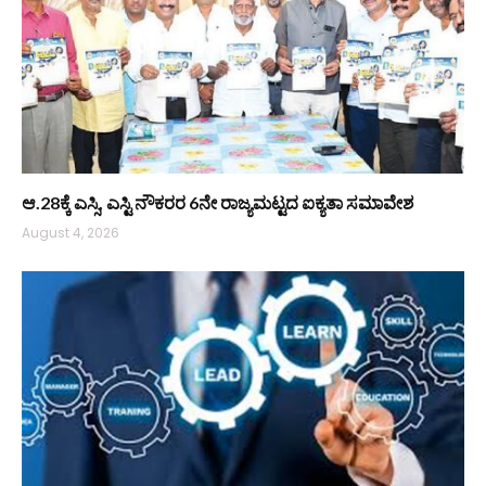
ಆ.28ಕ್ಕೆ ಎಸ್ಸಿ, ಎಸ್ಟಿ ನೌಕರರ 6ನೇ ರಾಜ್ಯಮಟ್ಟದ ಐಕ್ಯತಾ ಸಮಾವೇಶ
August 4, 2026