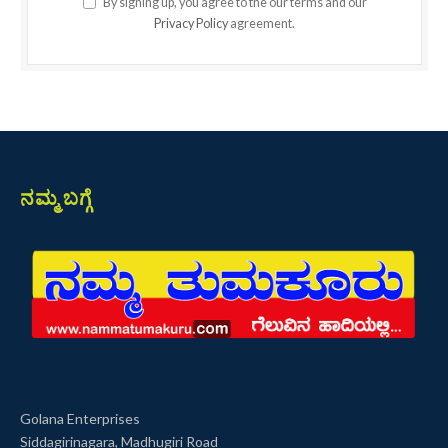
By signing up, you agree to the our terms and our
Privacy Policy
agreement.
ನಮ್ಮ ಬಗ್ಗೆ
Golana Enterprises
Siddagirinagara, Madhugiri Road