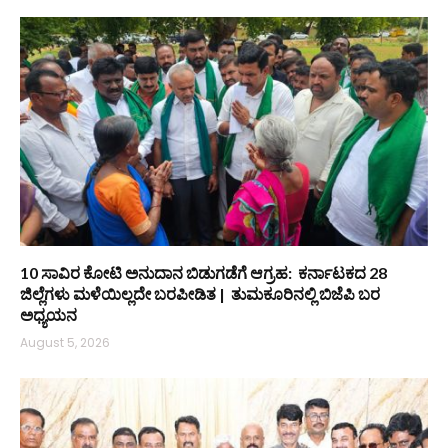
10 ಸಾವಿರ ಕೋಟಿ ಅನುದಾನ ಬಿಡುಗಡೆಗೆ ಆಗ್ರಹ: ಕರ್ನಾಟಕದ 28
ಜಿಲ್ಲೆಗಳು ಮಳೆಯಿಲ್ಲದೇ ಬರಪೀಡಿತ | ತುಮಕೂರಿನಲ್ಲಿ ಬಿಜೆಪಿ ಬರ
ಅಧ್ಯಯನ
August 5, 2026