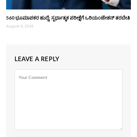
560 ಭೂಮಾಪಕರ ಹುದ್ದೆ: ಸ್ಪರ್ಧಾತ್ಮಕ ಪರೀಕ್ಷೆಗೆ ಒರಿಯಂಟೇಶನ್ ತರಬೇತಿ
August 4, 2026
LEAVE A REPLY