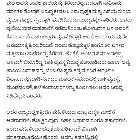
ಫುಲೆ ಅವರು ಕೇವಲ ಶಾಲೆಯನ್ನು ತೆರೆಯಲಿಲ್ಲ. ಬದಲಾಗಿ ಸಾವಿರಾರು
ವರ್ಷಗಳ ಶೋಷಣೆ ವಿರುದ್ಧ ಕೇವಲ ಒಂದು ಪುಸ್ತಕ ಮತ್ತು ಎದೆಯ ತುಂಬಾ
ಧೈರ್ಯವನ್ನು ಅಸ್ತ್ರವನ್ನಾಗಿ ಮಾಡಿಕೊಂಡು ಯುದ್ಧವನ್ನೇ ಸಾರಿದರು. ಅವರು
ಪುಣೆಯ ಬೀಡೆವಾಡ ಶಾಲೆಗೆ ನಡೆದುಕೊಂಡು ಹೋಗುವಾಗ ಜನ ಅವರಿಗೆ
ಕೆಸರು, ಸಗಣಿ ಮತ್ತು ಕಲ್ಲುಗಳನ್ನ ಎಸೆದಿದ್ದಾರೆ, ಆದರೆ ಅವರು ಯಾವುದೇ
ಅವಮಾನಕ್ಕೆ ಹಿಂಜರಿಯದೆ ಅಂದು ಹೆಣ್ಣುಮಕ್ಕಳ ಹಾಗೂ ಕೆಳ ವರ್ಗದ
ಮಕ್ಕಳಿಗಾಗಿ ಶಾಲೆಗಳನ್ನು ತೆರೆದರು. ಜೊತೆಗೆ ಅಂದಿನ ಸಮಾಜದಲ್ಲಿದ್ದ
ಆಳವಾಗಿ ಬೀರೂರಿದ್ದ ಜಾತಿ ವ್ಯವಸ್ಥೆ ವಿರುದ್ಧ ಹೋರಾಡಿದರು ಹಾಗೂ ಅನ್ಯ
ಜಾತಿಯ ವಿವಾಹವನ್ನು ಬೆಂಬಲಿಸಿ ಸ್ವತಃ ತನ್ನ ಮಗನಿಗೆ ಅನ್ಯ ಜಾತಿ
ವಿವಾಹವನ್ನು ಮಾಡಿಸುವುದರ ಮೂಲಕ ಸಮಾಜದಲ್ಲಿ ಜಾತಿ ವ್ಯವಸ್ಥೆ,
ಮೂಢನಂಬಿಕೆ, ಹಳೆ ಕಂದಾಚಾರಗಳನ್ನು ತೊಲಗಿಸಲು ಅದರ ವಿರುದ್ಧ
ಸಿಡಿದೆದ್ದರು ಎಂದರು.
ಆದರೆ ರಾಜ್ಯದಲ್ಲಿ ಇತ್ತೀಚಿಗೆ ಮಹಿಳೆಯರು ಮತ್ತು ಮಕ್ಕಳ ಮೇಲಿನ
ಅಪರಾಧಗಳು ಹೆಚ್ಚುತ್ತಿರುವುದು ಬಹಳ ವಿಷಾದದ ಸಂಗತಿ. ಸರ್ಕಾರಗಳು
ಇಂದು ಮಹಿಳೆಯರ ಭದ್ರತೆಯ ಕುರಿತು ಮೌಖಿಕವಾಗಿ
ಮಾತನಾಡುತ್ತಿವೆಯೇ ಹೊರತು, ಅದನ್ನು ತಡೆಗಟ್ಟುವಲ್ಲಿ