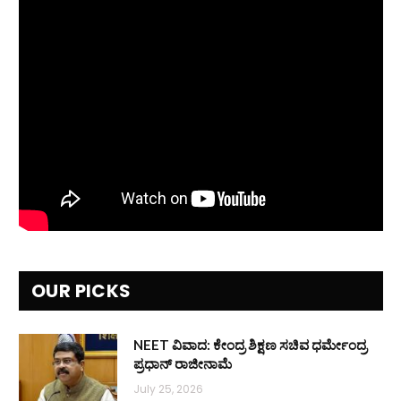
OUR PICKS
NEET ವಿವಾದ: ಕೇಂದ್ರ ಶಿಕ್ಷಣ ಸಚಿವ ಧರ್ಮೇಂದ್ರ
ಪ್ರಧಾನ್ ರಾಜೀನಾಮೆ
July 25, 2026