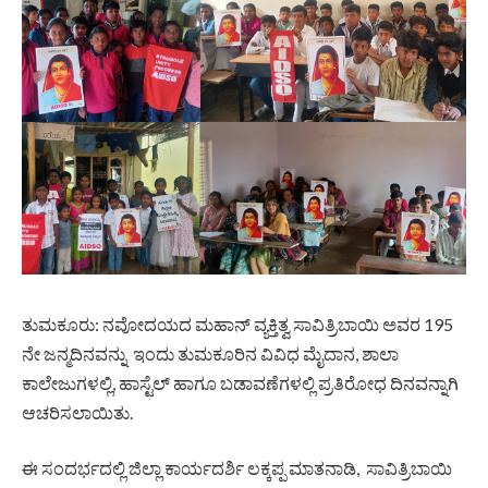
ತುಮಕೂರು: ನವೋದಯದ ಮಹಾನ್ ವ್ಯಕ್ತಿತ್ವ ಸಾವಿತ್ರಿಬಾಯಿ ಅವರ 195
ನೇ ಜನ್ಮದಿನವನ್ನು ಇಂದು ತುಮಕೂರಿನ ವಿವಿಧ ಮೈದಾನ, ಶಾಲಾ
ಕಾಲೇಜುಗಳಲ್ಲಿ, ಹಾಸ್ಟೆಲ್ ಹಾಗೂ ಬಡಾವಣೆಗಳಲ್ಲಿ ಪ್ರತಿರೋಧ ದಿನವನ್ನಾಗಿ
ಆಚರಿಸಲಾಯಿತು.
ಈ ಸಂದರ್ಭದಲ್ಲಿ ಜಿಲ್ಲಾ ಕಾರ್ಯದರ್ಶಿ ಲಕ್ಕಪ್ಪ ಮಾತನಾಡಿ, ಸಾವಿತ್ರಿಬಾಯಿ