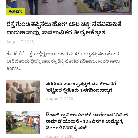
ಕೊರಟಗೆರೆ
ರಸ್ತೆ ಗುಂಡಿ ತಪ್ಪಿಸಲು ಹೋಗಿ ಲಾರಿ ಡಿಕ್ಕಿ: ನವವಿವಾಹಿತೆ
ದಾರುಣ ಸಾವು, ಸಾರ್ವಜನಿಕರ ತೀವ್ರ ಆಕ್ರೋಶ
August 7, 2026
ಕೊರಟಗೆರೆ: ರಸ್ತೆಯಲ್ಲಿದ್ದ ಅಪಾಯಕಾರಿ ಗುಂಡಿಯನ್ನು ತಪ್ಪಿಸಲು ಹೋದ
ಲಾರಿಯೊಂದು ದ್ವಿಚಕ್ರ ವಾಹನಕ್ಕೆ ಡಿಕ್ಕಿ ಹೊಡೆದ ಪರಿಣಾಮ, ಕೇವಲ ನಾಲ್ಕು
ತಿಂಗಳ…
ಸರಗೂರು: ಸಾಧಕ ಪ್ರಸನ್ನ ಕುಮಾರ್ ಅವರಿಗೆ
‘ಪಟ್ಟಣದ ಸ್ನೇಹಿತರು’ ಬಳಗದಿಂದ ಸನ್ಮಾನ
August 7, 2026
ಔರಾದ್: ಗ್ರಾಮೀಣ ಬದುಕಿಗೆ ಆಸರೆಯಾದ ‘ವಿಬಿ-ಜಿ
ರಾಮ್ ಜಿ’ ಯೋಜನೆ – 125 ದಿನಗಳ ಉದ್ಯೋಗ,
ದಿನಗೂಲಿ ₹382ಕ್ಕೆ ಏರಿಕೆ
August 6, 2026