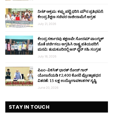
ನೀಟ್ ಅಕ್ರಮ: ಕಪ್ಪು ಪಟ್ಟಿ ಧರಿಸಿ ಮೌನ ಪ್ರತಿಭಟನೆ:
ಕೇಂದ್ರ ಶಿಕ್ಷಣ ಸಚಿವರ ರಾಜೀನಾಮೆಗೆ ಆಗ್ರಹ
July 21, 2026
ಕೇಂದ್ರ ಸರ್ಕಾರವು ತಕ್ಷಣವೇ ಸೋನಮ್ ವಾಂಗ್ಚುಕ್
ಜೊತೆ ಚರ್ಚಿಸಲು ಆಗ್ರಹಿಸಿ ರಾಷ್ಟ್ರಪತಿಯವರಿಗೆ
ಮನವಿ: ತುಮಕೂರಿನಲ್ಲಿ ಆನ್‌ ಲೈನ್ ಸಹಿ ಸಂಗ್ರಹ
July 18, 2026
ಪಿಎಂ–ವಿಕಸಿತ್ ಭಾರತ್ ರೋಜ್‌ ಗಾರ್
ಯೋಜನೆಯಡಿ ₹2,400 ಕೋಟಿ ಪ್ರೋತ್ಸಾಹಧನ
ವಿತರಣೆ: 15 ಲಕ್ಷ ಉದ್ಯೋಗಾವಕಾಶಗಳ ಸೃಷ್ಟಿ
June 20, 2026
STAY IN TOUCH