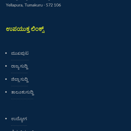
Yellapura, Tumakuru - 572 106
ಉಪಯುಕ್ತ ಲಿಂಕ್ಸ್
ಮುಖಪುಟ
ರಾಜ್ಯ ಸುದ್ದಿ
ಜಿಲ್ಲಾ ಸುದ್ದಿ
ತಾಲೂಕುಸುದ್ದಿ
ಉದ್ಯೋಗ