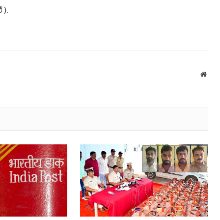
 ).
Webs