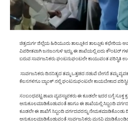
ಚಿತ್ರದುರ್ಗ ಜಿಲ್ಲೆಯ ಹಿರಿಯೂರು ತಾಲ್ಲೂಕಿನ ತಾಲ್ಲೂಕು ಕಛೇರಿಯ ಆ
ವಿಪರೀತವಾಗಿ ಜನಜಂಗುಳಿ ಇದ್ದು, ಈ ಶಾಖೆಯಲ್ಲಿ ಐದು ಕೌಂಟರ್ ಗಳು ಇ
ಬರುವ ಸಾರ್ವಜನಿಕರು ಘಂಟನುಘಂಟಲೇ ಕಾಯುವಂತ ಪರಿಸ್ಥಿತಿ ಉಂ
ಸಾರ್ವಜನಿಕರು ದಿನನಿತ್ಯದ ತಮ್ಮ ಒತ್ತಡದ ನಡುವೆ ಬೇಗನೆ ತಮ್
ಕೆಲಸಗಳಿಗೂ ಬ್ಯಾಂಕ್ ನಲ್ಲಿ ಘಂಟನುಘಂಟಲೇ ಕಾಯಬೇಕಾದ ಪರಿಸ್ಥಿತಿ
ಸಂಬಂಧಪಟ್ಟ ಶಾಖಾ ವ್ಯವಸ್ಥಾಪಕರು ಈ ಕೂಡಲೇ ಇದರ ಬಗ್ಗೆ ಸೂಕ್ತ ಕ್ರ
ಅನುಕೂಲಮಾಡಿಕೊಡುವಂತೆ ಹಾಗೂ ಈ ಶಾಖೆಯಲ್ಲಿ ಸಿಬ್ಬಂದಿ ವರ್ಗದವ
ಕೂಡಲೇ ಈ ಶಾಖೆಗೆ ಸಿಬ್ಬಂದಿ ವರ್ಗದವರನ್ನು ನೇಮಕಮಾಡಿಕೊಂಡು ದ
ಅನುಕೂಲಮಾಡಿಕೊಡುವಂತೆ ಸಾರ್ವಜನಿಕರು ಮನವಿ ಮಾಡಿಕೊಂಡಿದ್ದ