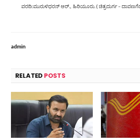
ವರದಿ:ಮುರುಳಿಧರನ್ ಆರ್., ಹಿರಿಯೂರು. ( ಚಿತ್ರದುರ್ಗ – ದಾವಣಗೆರೆ
admin
RELATED
POSTS