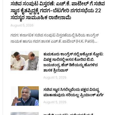
ಸಚಿವ ಸಂಪುಟ ವಿಸ್ತರಣೆ: ಎಚ್.ಕೆ. ಪಾಟೀಲ್ ಗೆ ಸಚಿವ
ಸ್ಥಾನ ಕೈತಪ್ಪಿದ್ದಕ್ಕೆ ಗದಗ–ಬೆಟಗೇರಿ ನಗರಸಭೆಯ 22
ಸದಸ್ಯರ ಸಾಮೂಹಿಕ ರಾಜೀನಾಮೆ
August 5, 2026
ಗದಗ: ಕರ್ನಾಟಕ ಸಚಿವ ಸಂಪುಟ ವಿಸ್ತರಣೆಯಲ್ಲಿ ಹಿರಿಯ ಕಾಂಗ್ರೆಸ್
ನಾಯಕ ಹಾಗೂ ಗದಗ ಶಾಸಕ ಎಚ್.ಕೆ. ಪಾಟೀಲ್ (H.K. Patil)…
ತುಮಕೂರು ಕಾಂಗ್ರೆಸ್ ನಲ್ಲಿ ಆಕ್ರೋಶ ಸ್ಫೋಟ:
ವಿಪಕ್ಷ ಸಾಲಿನಲ್ಲಿ ಆಸನ ಕೋರಿದ ಟಿ.ಬಿ.
ಜಯಚಂದ್ರ, ಹೆಚ್ ಡಿಕೆಯನ್ನು ಹೊಗಳಿದ
ಶಾಸಕ ಶ್ರೀನಿವಾಸ್
August 5, 2026
ಸಚಿವ ಸ್ಥಾನ ಸಿಗಲಿಲ್ಲವೆಂದು ಪಕ್ಷದ ವಿರುದ್ಧ
ಮಾತಾಡುವುದು ಸರಿಯಲ್ಲ: ಪ್ರಿಯಾಂಕ್ ಖರ್ಗೆ
August 5, 2026