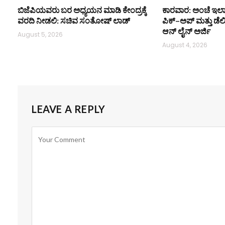
ಬಿಜೆಪಿಯವರು ಬರ ಅಧ್ಯಯನ ಮಾಡಿ ಕೇಂದ್ರಕ್ಕೆ
ಕಾರವಾರ: ಅಂಚೆ ಇಲಾ
ವರದಿ ನೀಡಲಿ: ಸಚಿವ ಸಂತೋಷ್ ಲಾಡ್
ಪಿಕ್–ಅಪ್ ಮತ್ತು ಡೆಲ
ಆನ್‌ ಲೈನ್ ಅರ್ಜಿ
August 5, 2026
August 4, 2026
LEAVE A REPLY