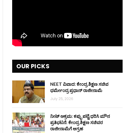
OUR PICKS
NEET ವಿವಾದ: ಕೇಂದ್ರ ಶಿಕ್ಷಣ ಸಚಿವ
ಧರ್ಮೇಂದ್ರ ಪ್ರಧಾನ್ ರಾಜೀನಾಮೆ
July 25, 2026
ನೀಟ್ ಅಕ್ರಮ: ಕಪ್ಪು ಪಟ್ಟಿ ಧರಿಸಿ ಮೌನ
ಪ್ರತಿಭಟನೆ: ಕೇಂದ್ರ ಶಿಕ್ಷಣ ಸಚಿವರ
ರಾಜೀನಾಮೆಗೆ ಆಗ್ರಹ