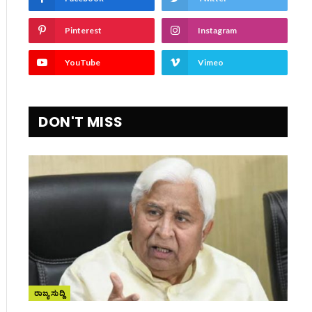
Pinterest
Instagram
YouTube
Vimeo
ite
DON'T MISS
ರಾಜ್ಯ ಸುದ್ದಿ