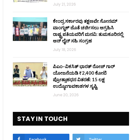
July 21, 2026
ಕೇಂದ್ರ ಸರ್ಕಾರವು ತಕ್ಷಣವೇ ಸೋನಮ್
ವಾಂಗ್ಚುಕ್ ಜೊತೆ ಚರ್ಚಿಸಲು ಆಗ್ರಹಿಸಿ
ರಾಷ್ಟ್ರಪತಿಯವರಿಗೆ ಮನವಿ: ತುಮಕೂರಿನಲ್ಲಿ
ಆನ್‌ ಲೈನ್ ಸಹಿ ಸಂಗ್ರಹ
July 18, 2026
ಪಿಎಂ–ವಿಕಸಿತ್ ಭಾರತ್ ರೋಜ್‌ ಗಾರ್
ಯೋಜನೆಯಡಿ ₹2,400 ಕೋಟಿ
ಪ್ರೋತ್ಸಾಹಧನ ವಿತರಣೆ: 15 ಲಕ್ಷ
ಉದ್ಯೋಗಾವಕಾಶಗಳ ಸೃಷ್ಟಿ
June 20, 2026
STAY IN TOUCH
Facebook
Twitter