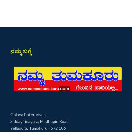
ನಮ್ಮ ಬಗ್ಗೆ
Golana Enterprises
Siddagirinagara, Madhugiri Road
Yellapura, Tumakuru - 572 106