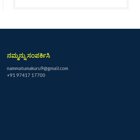
ನಮ್ಮನ್ನು ಸಂಪರ್ಕಿಸಿ
nammatumakuru9@gmail.com
+91 97417 17700