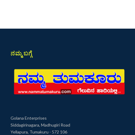
ನಮ್ಮ ಬಗ್ಗೆ
Golana Enterprises
Siddagirinagara, Madhugiri Road
Yellapura, Tumakuru - 572 106