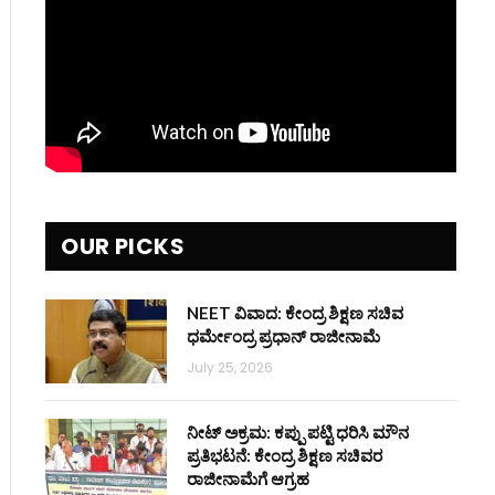
OUR PICKS
NEET ವಿವಾದ: ಕೇಂದ್ರ ಶಿಕ್ಷಣ ಸಚಿವ
ಧರ್ಮೇಂದ್ರ ಪ್ರಧಾನ್ ರಾಜೀನಾಮೆ
July 25, 2026
ನೀಟ್ ಅಕ್ರಮ: ಕಪ್ಪು ಪಟ್ಟಿ ಧರಿಸಿ ಮೌನ
ಪ್ರತಿಭಟನೆ: ಕೇಂದ್ರ ಶಿಕ್ಷಣ ಸಚಿವರ
ರಾಜೀನಾಮೆಗೆ ಆಗ್ರಹ