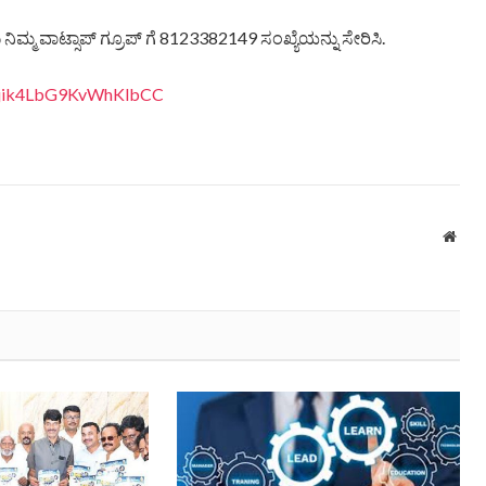
ಿಮ್ಮ ವಾಟ್ಸಾಪ್ ಗ್ರೂಪ್ ಗೆ 8123382149 ಸಂಖ್ಯೆಯನ್ನು ಸೇರಿಸಿ.
eQjik4LbG9KvWhKlbCC
Webs