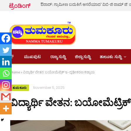
ಟ್ರೆಂಡಿಂಗ್
ಮುಖಪುಟ
ರಾಜ್ಯ ಸುದ್ದಿ
ಜಿಲ್ಲಾ ಸುದ್ದಿ
ತಾಲೂಕು ಸುದ್ದಿ
Home
»
ವಿದ್ಯಾರ್ಥಿ ವೇತನ: ಬಯೋಮೆಟ್ರಿಕ್ ಇ–ದೃಢೀಕರಣ ಕಡ್ಡಾಯ
November 5, 2025
ತುಮಕೂರು
ವಿದ್ಯಾರ್ಥಿ ವೇತನ: ಬಯೋಮೆಟ್ರಿ