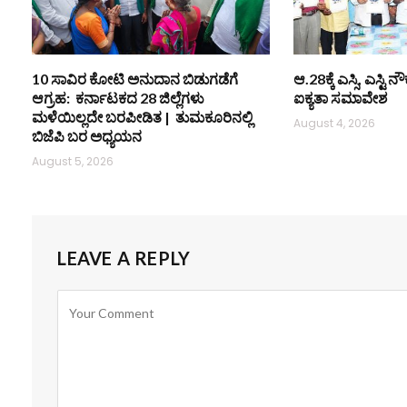
10 ಸಾವಿರ ಕೋಟಿ ಅನುದಾನ ಬಿಡುಗಡೆಗೆ
ಆ.28ಕ್ಕೆ ಎಸ್ಸಿ, ಎಸ್ಟ
ಆಗ್ರಹ: ಕರ್ನಾಟಕದ 28 ಜಿಲ್ಲೆಗಳು
ಐಕ್ಯತಾ ಸಮಾವೇಶ
ಮಳೆಯಿಲ್ಲದೇ ಬರಪೀಡಿತ | ತುಮಕೂರಿನಲ್ಲಿ
August 4, 2026
ಬಿಜೆಪಿ ಬರ ಅಧ್ಯಯನ
August 5, 2026
LEAVE A REPLY