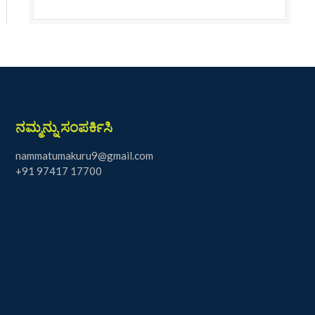
ನಮ್ಮನ್ನು ಸಂಪರ್ಕಿಸಿ
nammatumakuru9@gmail.com
+91 97417 17700