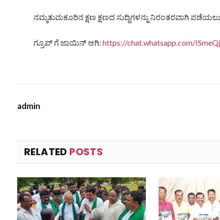
ನಮ್ಮತುಮಕೂರಿನ ಕ್ಷಣ ಕ್ಷಣದ ಸುದ್ದಿಗಳನ್ನು ನಿರಂತರವಾಗಿ ಪಡೆಯಲು ನ
ಗ್ರೂಪ್ ಗೆ ಜಾಯಿನ್ ಆಗಿ:
https://chat.whatsapp.com/ISm
admin
RELATED
POSTS