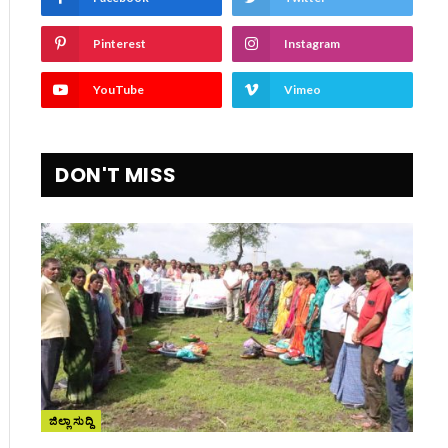
Pinterest
Instagram
YouTube
Vimeo
DON'T MISS
ite
ಜಿಲ್ಲಾ ಸುದ್ದಿ