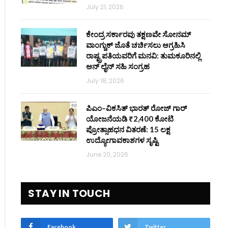
July 21, 2026
ಕೇಂದ್ರ ಸರ್ಕಾರವು ತಕ್ಷಣವೇ ಸೋನಮ್
ವಾಂಗ್ಚುಕ್ ಜೊತೆ ಚರ್ಚಿಸಲು ಆಗ್ರಹಿಸಿ
ರಾಷ್ಟ್ರಪತಿಯವರಿಗೆ ಮನವಿ: ತುಮಕೂರಿನಲ್ಲಿ
ಆನ್‌ ಲೈನ್ ಸಹಿ ಸಂಗ್ರಹ
July 18, 2026
ಪಿಎಂ–ವಿಕಸಿತ್ ಭಾರತ್ ರೋಜ್‌ ಗಾರ್
ಯೋಜನೆಯಡಿ ₹2,400 ಕೋಟಿ
ಪ್ರೋತ್ಸಾಹಧನ ವಿತರಣೆ: 15 ಲಕ್ಷ
ಉದ್ಯೋಗಾವಕಾಶಗಳ ಸೃಷ್ಟಿ
June 20, 2026
STAY IN TOUCH
Facebook
Twitter