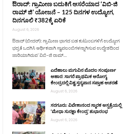
ಔರಾದ್: ಗ್ರಾಮೀಣ ಬದುಕಿಗೆ ಆಸರೆಯಾದ ‘ವಿಬಿ-ಜಿ
ರಾಮ್ ಜಿ’ ಯೋಜನೆ – 125 ದಿನಗಳ ಉದ್ಯೋಗ,
ದಿನಗೂಲಿ ₹382ಕ್ಕೆ ಏರಿಕೆ
August 6, 2026
ಔರಾದ್ (ಬೀದರ್): ಗ್ರಾಮೀಣ ಭಾಗದ ಬಡ ಕುಟುಂಬಗಳಿಗೆ ಉದ್ಯೋಗ
ಭದ್ರತೆ ಒದಗಿಸಿ ಆರ್ಥಿಕವಾಗಿ ಸ್ವಾವಲಂಬಿಗಳನ್ನಾಗಿಸುವ ಉದ್ದೇಶದಿಂದ
ಜಾರಿಯಾಗಿರುವ ‘ವಿಬಿ–ಜಿ ರಾಮ್…
ಎದೆಹಾಲು ಮಗುವಿನ ಮೊದಲ ಸಂಪೂರ್ಣ
ಆಹಾರ: ಸಾಗರೆ ಪ್ರಾಥಮಿಕ ಆರೋಗ್ಯ
ಕೇಂದ್ರದಲ್ಲಿ ವಿಶ್ವ ಸ್ತನ್ಯಪಾನ ಸಪ್ತಾಹ ಆಚರಣೆ
August 6, 2026
ಸರಗೂರು: ವಿವೇಕಾನಂದ ಸ್ಮಾರಕ ಆಸ್ಪತ್ರೆಯಲ್ಲಿ
‘ಮೇಧಾ ಸುರಕ್ಷಾ ಕೇಂದ್ರ’ ಶುಭಾರಂಭ
August 6, 2026