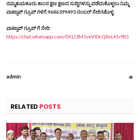
ನಮ್ಮತುಮಕೂರು
.
ಕಾಂನ
ಕ್ಷಣ
ಕ್ಷಣದ
ಸುದ್ದಿಗಳನ್ನು
ಪಡೆದುಕೊಳ್ಳಲು
ನಿಮ್ಮ
ವಾಟ್ಸಾಪ್
ಗ್ರೂಪ್
ಗಳಿಗೆ
9686399493
ನಂಬರ್
ಸೇರಿಸಿಕೊಳ್ಳಿ
.
ವಾಟ್ಸಾಪ್
ಗ್ರೂಪ್
ಗೆ
ಸೇರಿ
:
https://chat.whatsapp.com/EKLI3M1veVt0cQ8xLKb9B1
admin
Web
RELATED
POSTS