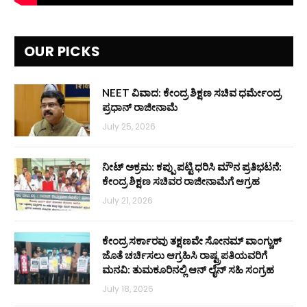
OUR PICKS
NEET ವಿವಾದ: ಕೇಂದ್ರ ಶಿಕ್ಷಣ ಸಚಿವ ಧರ್ಮೇಂದ್ರ
ಪ್ರಧಾನ್ ರಾಜೀನಾಮೆ
July 25, 2026
ನೀಟ್ ಅಕ್ರಮ: ಕಪ್ಪು ಪಟ್ಟಿ ಧರಿಸಿ ಮೌನ ಪ್ರತಿಭಟನೆ:
ಕೇಂದ್ರ ಶಿಕ್ಷಣ ಸಚಿವರ ರಾಜೀನಾಮೆಗೆ ಆಗ್ರಹ
July 21, 2026
ಕೇಂದ್ರ ಸರ್ಕಾರವು ತಕ್ಷಣವೇ ಸೋನಮ್ ವಾಂಗ್ಚುಕ್
ಜೊತೆ ಚರ್ಚಿಸಲು ಆಗ್ರಹಿಸಿ ರಾಷ್ಟ್ರಪತಿಯವರಿಗೆ
ಮನವಿ: ತುಮಕೂರಿನಲ್ಲಿ ಆನ್‌ ಲೈನ್ ಸಹಿ ಸಂಗ್ರಹ
July 18, 2026