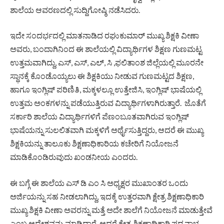
ಶಾಲೆಯ ಆವರಣದಲ್ಲಿ ಸುದ್ದಿಗೋಷ್ಠಿ ನಡೆಸಿದರು.
ಇದೇ ಸಂದರ್ಭದಲ್ಲಿ ಮಾತನಾಡಿದ ರಘುಕುಮಾರ್ ಮುಖ್ಯ ಶಿಕ್ಷಕಿ ವೀಣಾ
ಅವರು, ಬಂದಾಗಿನಿಂದ ಈ ಶಾಲೆಯಲ್ಲಿ ವಿದ್ಯಾರ್ಥಿಗಳ ಶಿಕ್ಷಣ ಗುಣಮಟ್ಟ
ಉತ್ತಮವಾಗಿದ್ದು, ಎಸ್, ಎಸ್, ಎಲ್, ಸಿ ,ಫಲಿತಾಂಶ ಜಿಲ್ಲೆಯಲ್ಲಿ ಮೂರನೇ
ಸ್ಥಾನಕ್ಕೆ ಕೊಂಡೊಯ್ಯಲು ಈ ಶಿಕ್ಷಕಿಯು ನೀಡುವ ಗುಣಮಟ್ಟದ ಶಿಕ್ಷಣ,
ಹಾಗೂ ಇಂಗ್ಲಿಷ್ ಪರಿಣಿತಿ, ಮಕ್ಕಳಲ್ಲೂ ಉತ್ತೇಜಿಸಿ, ಇಂಗ್ಲಿಷ್ ಭಾಷೆಯಲ್ಲಿ
ಉತ್ತಮ ಅಂಕಗಳನ್ನು ಪಡೆಯುತ್ತಿರುವ ವಿದ್ಯಾರ್ಥಿಗಳಾಗಿರುತ್ತಾರೆ. ಜೊತೆಗೆ
ಸರ್ಕಾರಿ ಶಾಲೆಯ ವಿದ್ಯಾರ್ಥಿಗಳಿಗೆ ಪೆಣಂಬೂತವಾಗಿರುವ ಇಂಗ್ಲಿಷ್
ಭಾಷೆಯನ್ನು ಸುಲಲಿತವಾಗಿ ಮಕ್ಕಳಿಗೆ ಅರ್ಥೈಸುತ್ತಿದ್ದರು, ಆದರೆ ಈ ಮುಖ್ಯ
ಶಿಕ್ಷಕಿಯನ್ನು ತಾಲೂಕು ಶಿಕ್ಷಣಾಧಿಕಾರಿಯ ಕಚೇರಿಗೆ ನಿಯೋಜನೆ
ಮಾಡಿಕೊಂಡಿರುವುದು ಖಂಡನೀಯ ಎಂದರು.
ಈ ಬಗ್ಗೆ ಈ ಶಾಲೆಯ ಎಸ್ ಡಿ ಎಂ ಸಿ ಅಧ್ಯಕ್ಷರ ಮುಖಾಂತರ ಒಂದು
ಅರ್ಜಿಯನ್ನು ಸಹ ನೀಡಲಾಗಿದ್ದು, ಇದಕ್ಕೆ ಉತ್ತರವಾಗಿ ಕ್ಷೇತ್ರ ಶಿಕ್ಷಣಾಧಿಕಾರಿ
ಮುಖ್ಯ ಶಿಕ್ಷಕಿ ವೀಣಾ ಅವರನ್ನು ಮತ್ತೆ ಅದೇ ಶಾಲೆಗೆ ನಿಯೋಜನೆ ಮಾಡುತ್ತೇವೆ
ಎಂಬ ಆದೇಶವನ್ನು ಮಾಡಿದ್ದಾರೆ, ಆದರೆ ಕ್ಷೇತ್ರ ಶಿಕ್ಷಣಾಧಿಕಾರಿ ಪದ್ಮನಾಭ