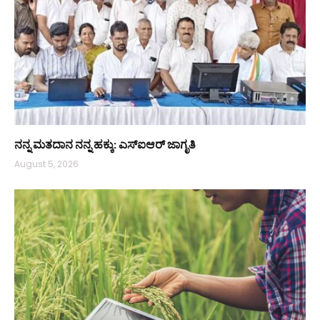
ನನ್ನ ಮತದಾನ ನನ್ನ ಹಕ್ಕು: ಎಸ್ಐಆರ್ ಜಾಗೃತಿ
August 5, 2026