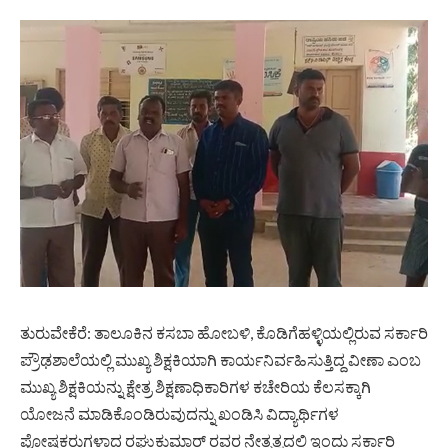
ತುರುವೇಕೆರೆ: ತಾಲೂಕಿನ ಕಸಬಾ ಹೋಬಳಿ, ಕೊಡಿಗೆಹಳ್ಳಿಯಲ್ಲಿರುವ ಸರ್ಕಾರಿ
ಪ್ರೌಢಶಾಲೆಯಲ್ಲಿ ಮುಖ್ಯ ಶಿಕ್ಷಕಿಯಾಗಿ ಕಾರ್ಯನಿರ್ವಹಿಸುತ್ತಿದ್ದ ವೀಣಾ ಎಂಬ
ಮುಖ್ಯ ಶಿಕ್ಷಕಿಯನ್ನು ಕ್ಷೇತ್ರ ಶಿಕ್ಷಣಾಧಿಕಾರಿಗಳ ಕಚೇರಿಯ ಕೆಲಸಕ್ಕಾಗಿ
ಯೋಜನೆ ಮಾಡಿಕೊಂಡಿರುವುದನ್ನು ಖಂಡಿಸಿ ವಿದ್ಯಾರ್ಥಿಗಳ
ಪೋಷಕರುಗಳಾದ ರಘುಕುಮಾರ್ ರವರ ನೇತೃತ್ವದಲ್ಲಿ ಇಂದು ಸರ್ಕಾರಿ