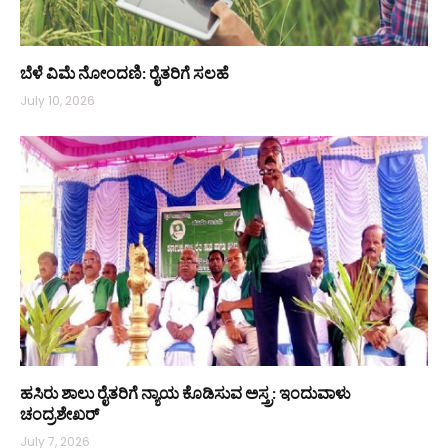
ಬೆಳೆ ವಿಮೆ ನೋಂದಣಿ: ರೈತರಿಗೆ ಸಲಹೆ
July 10, 2026
ಹಸಿರು ಶಾಲು ರೈತರಿಗೆ ನ್ಯಾಯ ಕೊಡಿಸುವ ಅಸ್ತ್ರ: ಇಂದುವಾಳು
ಚಂದ್ರಶೇಖರ್
July 7, 2026