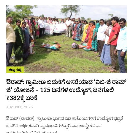
ಜಿಲ್ಲಾ ಸುದ್ದಿ
ಔರಾದ್: ಗ್ರಾಮೀಣ ಬದುಕಿಗೆ ಆಸರೆಯಾದ ‘ವಿಬಿ-ಜಿ ರಾಮ್
ಜಿ’ ಯೋಜನೆ – 125 ದಿನಗಳ ಉದ್ಯೋಗ, ದಿನಗೂಲಿ
₹382ಕ್ಕೆ ಏರಿಕೆ
August 6, 2026
ಔರಾದ್ (ಬೀದರ್): ಗ್ರಾಮೀಣ ಭಾಗದ ಬಡ ಕುಟುಂಬಗಳಿಗೆ ಉದ್ಯೋಗ ಭದ್ರತೆ
ಒದಗಿಸಿ ಆರ್ಥಿಕವಾಗಿ ಸ್ವಾವಲಂಬಿಗಳನ್ನಾಗಿಸುವ ಉದ್ದೇಶದಿಂದ
ಜಾರಿಯಾಗಿರುವ ‘ವಿಬಿ–ಜಿ ರಾಮ್…