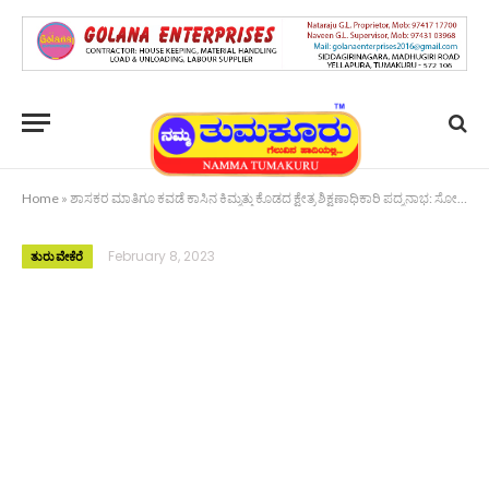
Home
»
ಶಾಸಕರ ಮಾತಿಗೂ ಕವಡೆ ಕಾಸಿನ ಕಿಮ್ಮತ್ತು ಕೊಡದ ಕ್ಷೇತ್ರ ಶಿಕ್ಷಣಾಧಿಕಾರಿ ಪದ್ಮನಾಭ: ಸೋಮನಹಳ್ಳಿ ಜಗದೀಶ್ ಆರೋಪ
February 8, 2023
ತುರುವೇಕೆರೆ