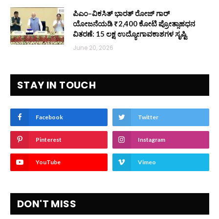
ಪಿಎಂ–ವಿಕಸಿತ್ ಭಾರತ್ ರೋಜ್‌ ಗಾರ್
ಯೋಜನೆಯಡಿ ₹2,400 ಕೋಟಿ ಪ್ರೋತ್ಸಾಹಧನ
ವಿತರಣೆ: 15 ಲಕ್ಷ ಉದ್ಯೋಗಾವಕಾಶಗಳ ಸೃಷ್ಟಿ
June 20, 2026
STAY IN TOUCH
Facebook
Twitter
Pinterest
Instagram
YouTube
Vimeo
DON'T MISS