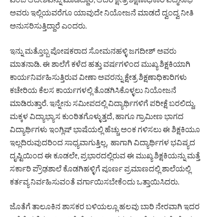
ಅವರು ಇಲ್ಲಿಯವರೆಗೂ ಯಾವುದೇ ನಿಯೋಜನೆ ಮಾಡದೆ ದ್ವಂದ್ವ ನೀತಿ
ಅನುಸರಿಸುತ್ತಿದ್ದಾರೆ ಎಂದರು.
ಇನ್ನು ಮತ್ತೊಬ್ಬ ಪೋಷಕರಾದ ಸೋಮನಹಳ್ಳಿ ಜಗದೀಶ್ ಅವರು
ಮಾತನಾಡಿ. ಈ ಶಾಲೆಗೆ ಕಳೆದ ಹತ್ತು ವರ್ಷಗಳಿಂದ ಮುಖ್ಯ ಶಿಕ್ಷಕಿಯಾಗಿ
ಕಾರ್ಯನಿರ್ವಹಿಸುತ್ತಿರುವ ವೀಣಾ ಅವರನ್ನು ಕ್ಷೇತ್ರ ಶಿಕ್ಷಣಾಧಿಕಾರಿಗಳು
ಕಚೇರಿಯ ಕೆಲಸ ಕಾರ್ಯಗಳಲ್ಲಿ ತೊಡಗಿಸಿಕೊಳ್ಳಲು ನಿಯೋಜನೆ
ಮಾಡಿರುತ್ತಾರೆ. ಇನ್ನೇನು ಸಮೀಪದಲ್ಲಿ ವಿದ್ಯಾರ್ಥಿಗಳಿಗೆ ಪರೀಕ್ಷೆ ಬರಲಿದ್ದು,
ಮಕ್ಕಳ ವಿದ್ಯಾಭ್ಯಾಸ ಕುಂಠಿತಗೊಳ್ಳುತ್ತದೆ, ಹಾಗೂ ಗ್ರಾಮೀಣ ಭಾಗದ
ವಿದ್ಯಾರ್ಥಿಗಳು ಇಂಗ್ಲಿಷ್ ಭಾಷೆಯಲ್ಲಿ ಹೆಚ್ಚು ಅಂಕ ಗಳಿಸಲು ಈ ಶಿಕ್ಷಕಿಯೂ
ಇಲ್ಲದಿರುವುದರಿಂದ ಸಾಧ್ಯವಾಗುತ್ತಿಲ್ಲ, ಹಾಗಾಗಿ ವಿದ್ಯಾರ್ಥಿಗಳ ಭವಿಷ್ಯದ
ದೃಷ್ಟಿಯಿಂದ ಈ ಕೂಡಲೇ, ಪ್ರಭಾರದಲ್ಲಿರುವ ಈ ಮುಖ್ಯ ಶಿಕ್ಷಕಿಯನ್ನು ಮತ್ತೆ
ಸರ್ಕಾರಿ ಪ್ರೌಢಶಾಲೆ ಕೊಡಗಿಹಳ್ಳಿಗೆ ಪೂರ್ಣ ಪ್ರಮಾಣದಲ್ಲಿ ಶಾಲೆಯಲ್ಲಿ
ಕರ್ತವ್ಯ ನಿರ್ವಹಿಸುವಂತೆ ವರ್ಗಾಯಿಸಬೇಕೆಂದು ಒತ್ತಾಯಿಸಿದರು.
ಜೊತೆಗೆ ತಾಲೂಕಿನ ಶಾಸಕರ ಬಳಿಯಲ್ಲೂ ಹಲವು ಬಾರಿ ನೇರವಾಗಿ ಇದರ