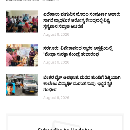
ಎದೆಹಾಲು ಮಗುವಿನ ಮೊದಲ ಸಂಪೂರ್ಣ ಆಹಾರ:
ಸಾಗರೆ ಪ್ರಾಥಮಿಕ ಆರೋಗ್ಯ ಕೇಂದ್ರದಲ್ಲಿ ವಿಶ್ವ
ಸ್ತನ್ಯಪಾನ ಸಪ್ತಾಹ ಆಚರಣೆ
August 6, 2026
ಸರಗೂರು: ವಿವೇಕಾನಂದ ಸ್ಮಾರಕ ಆಸ್ಪತ್ರೆಯಲ್ಲಿ
‘ಮೇಧಾ ಸುರಕ್ಷಾ ಕೇಂದ್ರ’ ಶುಭಾರಂಭ
August 6, 2026
ಭೀಕರ ಬೈಕ್ ಅಪಘಾತ: ಮರದ ತುಂಡಿಗೆ ಡಿಕ್ಕಿಯಾಗಿ
ಕಾಲೇಜು ವಿದ್ಯಾರ್ಥಿ ದುರಂತ ಸಾವು, ಇಬ್ಬರ ಸ್ಥಿತಿ
ಗಂಭೀರ
August 6, 2026