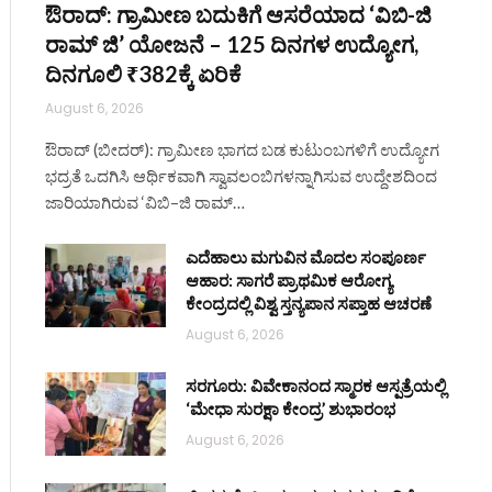
ಔರಾದ್: ಗ್ರಾಮೀಣ ಬದುಕಿಗೆ ಆಸರೆಯಾದ ‘ವಿಬಿ-ಜಿ
ರಾಮ್ ಜಿ’ ಯೋಜನೆ – 125 ದಿನಗಳ ಉದ್ಯೋಗ,
ದಿನಗೂಲಿ ₹382ಕ್ಕೆ ಏರಿಕೆ
August 6, 2026
ಔರಾದ್ (ಬೀದರ್): ಗ್ರಾಮೀಣ ಭಾಗದ ಬಡ ಕುಟುಂಬಗಳಿಗೆ ಉದ್ಯೋಗ
ಭದ್ರತೆ ಒದಗಿಸಿ ಆರ್ಥಿಕವಾಗಿ ಸ್ವಾವಲಂಬಿಗಳನ್ನಾಗಿಸುವ ಉದ್ದೇಶದಿಂದ
ಜಾರಿಯಾಗಿರುವ ‘ವಿಬಿ–ಜಿ ರಾಮ್…
ಎದೆಹಾಲು ಮಗುವಿನ ಮೊದಲ ಸಂಪೂರ್ಣ
ಆಹಾರ: ಸಾಗರೆ ಪ್ರಾಥಮಿಕ ಆರೋಗ್ಯ
ಕೇಂದ್ರದಲ್ಲಿ ವಿಶ್ವ ಸ್ತನ್ಯಪಾನ ಸಪ್ತಾಹ ಆಚರಣೆ
August 6, 2026
ಸರಗೂರು: ವಿವೇಕಾನಂದ ಸ್ಮಾರಕ ಆಸ್ಪತ್ರೆಯಲ್ಲಿ
‘ಮೇಧಾ ಸುರಕ್ಷಾ ಕೇಂದ್ರ’ ಶುಭಾರಂಭ
August 6, 2026