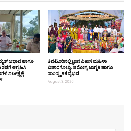
ದ್ಯುತ್ ಅಭಾವ ಹಾಗೂ
ತಿಪಟೂರಿನಲ್ಲಿ ಜ್ಞಾನ ವಿಕಾಸ ಮಹಿಳಾ
ಡೆಗೆ ಆಗ್ರಹಿಸಿ
ವಿಚಾರಗೋಷ್ಠಿ: ಆರೋಗ್ಯ ಜಾಗೃತಿ ಹಾಗೂ
ಳ ನಿರ್ಲಕ್ಷ್ಯಕ್ಕೆ
ಸಾಂಸ್ಕೃತಿಕ ವೈಭವ
ಶ
August 3, 2026