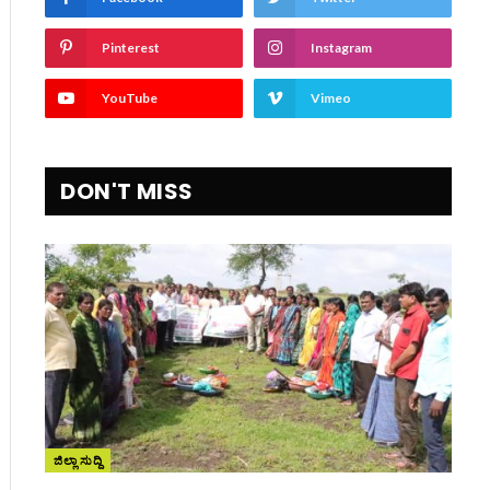
Pinterest
Instagram
YouTube
Vimeo
DON'T MISS
ite
ಜಿಲ್ಲಾ ಸುದ್ದಿ