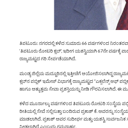
ತಿಪಟೂರು: ನಗರದಲ್ಲಿ ಕಳೆದ ಸುಮಾರು 66 ವರ್ಷಗಳಿಂದ ನಿರಂತರವಾ
‘ತಿಪಟೂರು ರೋಟರಿ ಕ್ಲಬ್’, ಇದೀಗ ಯಶಸ್ವಿಯಾಗಿ 67ನೇ ವರ್ಷಕ್ಕೆ ಪಾದಾ
ರಾಜ್ಯಮಟ್ಟದ ಗರಿ ಸೇರ್ಪಡೆಯಾಗಿದೆ.
ಮಂಡ್ಯ ಜಿಲ್ಲೆಯ ಮದ್ದೂರಿನಲ್ಲಿ ಇತ್ತೀಚೆಗೆ ಆಯೋಜಿಸಲಾಗಿದ್ದ ರಾಜ್ಯ
ಕ್ಲಬ್‌ನ ಪಬ್ಲಿಕ್ ಇಮೇಜ್ ವಿಭಾಗಕ್ಕೆ ರಾಜ್ಯಮಟ್ಟದ “ಎಕ್ಸಲೆನ್ಸ್ ಆಫ್ 
ಹಾಗೂ ಅತ್ಯುತ್ತಮ ಸೇವಾ ಪ್ರಶಸ್ತಿಯನ್ನು ನೀಡಿ ಗೌರವಿಸಲಾಗಿದೆ. ಈ ಮೂಲಕ
ಕಳೆದ ಮೂರ್ನಾಲ್ಕು ವರ್ಷಗಳಿಂದ ತಿಪಟೂರು ರೋಟರಿ ಸಂಸ್ಥೆಯ ಪಬ್
ರೀತಿಯಲ್ಲಿ ಸೇವೆ ಸಲ್ಲಿಸುತ್ತಾ ಬಂದಿರುವ ಪ್ರಕಾಶ್ ಕೆ. ಅವರನ್ನು ಸ
ಮಾಡಲಾಗಿದೆ. ಪ್ರಕಾಶ್ ಅವರ ಸುದೀರ್ಘ ಮತ್ತು ಯಶಸ್ವಿ ಸಾರ್ವಜನಿಕ ಸಂ
ನೀಡಲಾಗಿದೆ ಎಂಬುದು ಗಮನಾರ್ಹ.