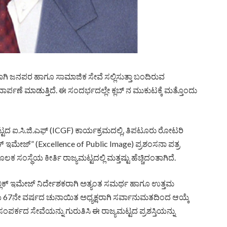
ಗಿ ಜನಪರ ಹಾಗೂ ಸಾಮಾಜಿಕ ಸೇವೆ ಸಲ್ಲಿಸುತ್ತಾ ಬಂದಿರುವ
ರ್ಪಣೆ ಮಾಡುತ್ತಿದೆ. ಈ ಸಂದರ್ಭದಲ್ಲೇ ಕ್ಲಬ್‌ ನ ಮುಕುಟಕ್ಕೆ ಮತ್ತೊಂದು
ಮಟ್ಟದ ಐ.ಸಿ.ಜಿ.ಎಫ್ (ICGF) ಕಾರ್ಯಕ್ರಮದಲ್ಲಿ, ತಿಪಟೂರು ರೋಟರಿ
ಪಬ್ಲಿಕ್ ಇಮೇಜ್” (Excellence of Public Image) ಪ್ರಶಂಸನಾ ಪತ್ರ
 ಸಂಸ್ಥೆಯ ಕೀರ್ತಿ ರಾಜ್ಯಮಟ್ಟದಲ್ಲಿ ಮತ್ತಷ್ಟು ಹೆಚ್ಚಿದಂತಾಗಿದೆ.
ಲಿಕ್ ಇಮೇಜ್ ನಿರ್ದೇಶಕರಾಗಿ ಅತ್ಯಂತ ಸಮರ್ಥ ಹಾಗೂ ಉತ್ತಮ
ಂಸ್ಥೆಯ 67ನೇ ವರ್ಷದ ಚುನಾಯಿತ ಅಧ್ಯಕ್ಷರಾಗಿ ಸರ್ವಾನುಮತದಿಂದ ಆಯ್ಕೆ
ಪರ್ಕದ ಸೇವೆಯನ್ನು ಗುರುತಿಸಿ ಈ ರಾಜ್ಯಮಟ್ಟದ ಪ್ರಶಸ್ತಿಯನ್ನು