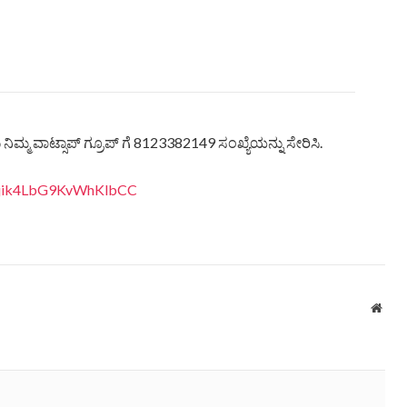
ಿಮ್ಮ ವಾಟ್ಸಾಪ್ ಗ್ರೂಪ್ ಗೆ 8123382149 ಸಂಖ್ಯೆಯನ್ನು ಸೇರಿಸಿ.
eQjik4LbG9KvWhKlbCC
Webs