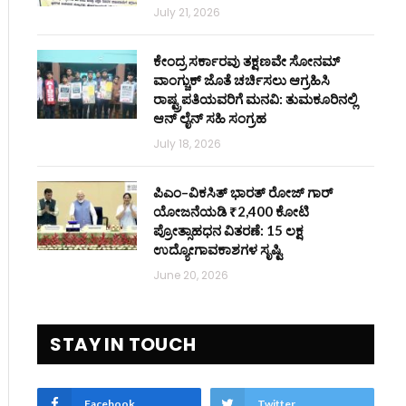
July 21, 2026
ಕೇಂದ್ರ ಸರ್ಕಾರವು ತಕ್ಷಣವೇ ಸೋನಮ್
ವಾಂಗ್ಚುಕ್ ಜೊತೆ ಚರ್ಚಿಸಲು ಆಗ್ರಹಿಸಿ
ರಾಷ್ಟ್ರಪತಿಯವರಿಗೆ ಮನವಿ: ತುಮಕೂರಿನಲ್ಲಿ
ಆನ್‌ ಲೈನ್ ಸಹಿ ಸಂಗ್ರಹ
July 18, 2026
ಪಿಎಂ–ವಿಕಸಿತ್ ಭಾರತ್ ರೋಜ್‌ ಗಾರ್
ಯೋಜನೆಯಡಿ ₹2,400 ಕೋಟಿ
ಪ್ರೋತ್ಸಾಹಧನ ವಿತರಣೆ: 15 ಲಕ್ಷ
ಉದ್ಯೋಗಾವಕಾಶಗಳ ಸೃಷ್ಟಿ
June 20, 2026
STAY IN TOUCH
Facebook
Twitter