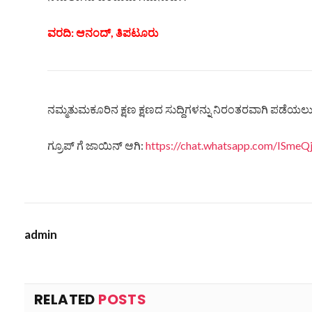
ವರದಿ: ಆನಂದ್, ತಿಪಟೂರು
ನಮ್ಮತುಮಕೂರಿನ ಕ್ಷಣ ಕ್ಷಣದ ಸುದ್ದಿಗಳನ್ನು ನಿರಂತರವಾಗಿ ಪಡೆಯಲು ನ
ಗ್ರೂಪ್ ಗೆ ಜಾಯಿನ್ ಆಗಿ:
https://chat.whatsapp.com/ISm
admin
RELATED
POSTS