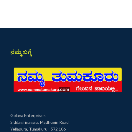
ನಮ್ಮ ಬಗ್ಗೆ
Golana Enterprises
Siddagirinagara, Madhugiri Road
Yellapura, Tumakuru - 572 106