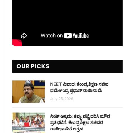
OUR PICKS
NEET ವಿವಾದ: ಕೇಂದ್ರ ಶಿಕ್ಷಣ ಸಚಿವ
ಧರ್ಮೇಂದ್ರ ಪ್ರಧಾನ್ ರಾಜೀನಾಮೆ
July 25, 2026
ನೀಟ್ ಅಕ್ರಮ: ಕಪ್ಪು ಪಟ್ಟಿ ಧರಿಸಿ ಮೌನ
ಪ್ರತಿಭಟನೆ: ಕೇಂದ್ರ ಶಿಕ್ಷಣ ಸಚಿವರ
ರಾಜೀನಾಮೆಗೆ ಆಗ್ರಹ