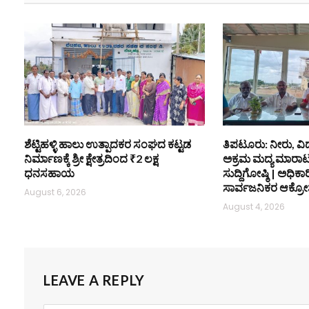
ಶೆಟ್ಟಿಹಳ್ಳಿ ಹಾಲು ಉತ್ಪಾದಕರ ಸಂಘದ ಕಟ್ಟಡ
ತಿಪಟೂರು: ನೀರು, ವಿ
ನಿರ್ಮಾಣಕ್ಕೆ ಶ್ರೀ ಕ್ಷೇತ್ರದಿಂದ ₹2 ಲಕ್ಷ
ಅಕ್ರಮ ಮದ್ಯ ಮಾರಾಟ ತ
ಧನಸಹಾಯ
ಸುದ್ದಿಗೋಷ್ಠಿ | ಅಧಿಕಾರಿಗ
ಸಾರ್ವಜನಿಕರ ಆಕ್ರೋ
August 6, 2026
August 4, 2026
LEAVE A REPLY