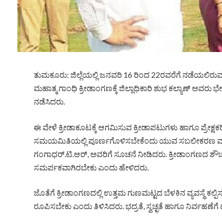
ತುಮಕೂರು: ಜಿಲ್ಲೆಯಲ್ಲಿ ಜನವರಿ 16 ರಿಂದ 22ರವರೆಗೆ ನಡೆಯಲಿರುವ 
ಮಹಾತ್ಮ ಗಾಂಧಿ ಕ್ರೀಡಾಂಗಣಕ್ಕೆ ಜಿಲ್ಲಾಧಿಕಾರಿ ಶುಭ ಕಲ್ಯಾಣ್ ಅವರು 
ನಡೆಸಿದರು.
ಈ ವೇಳೆ ಕ್ರೀಡಾಕೂಟಕ್ಕೆ ಆಗಮಿಸುವ ಕ್ರೀಡಾಪಟುಗಳು ಹಾಗೂ ಪ್ರೇಕ
ಸಮಯಮಿತಿಯಲ್ಲಿ ಪೂರ್ಣಗೊಳಿಸಬೇಕೆಂದು ಯುವ ಸಬಲೀಕರಣ ಮತ್
ಗಂಗಾಧರ್.ಟಿ.ಆರ್, ಅವರಿಗೆ ಸೂಚನೆ ನೀಡಿದರು. ಕ್ರೀಡಾಂಗಣದ ಶೌಚಾ
ಸಮರ್ಪಕವಾಗಿರಬೇಕು ಎಂದು ಹೇಳಿದರು.
ಜೊತೆಗೆ ಕ್ರೀಡಾಂಗಣದಲ್ಲಿ ಉತ್ತಮ ಗುಣಮಟ್ಟದ ಬೆಳಕಿನ ವ್ಯವಸ್ಥೆ ಕಲ್ಪಿ
ರೂಪಿಸಬೇಕು ಎಂದು ತಿಳಿಸಿದರು. ಭದ್ರತೆ, ಸ್ವಚ್ಛತೆ ಹಾಗೂ ನಿರ್ವಹಣೆಗೆ