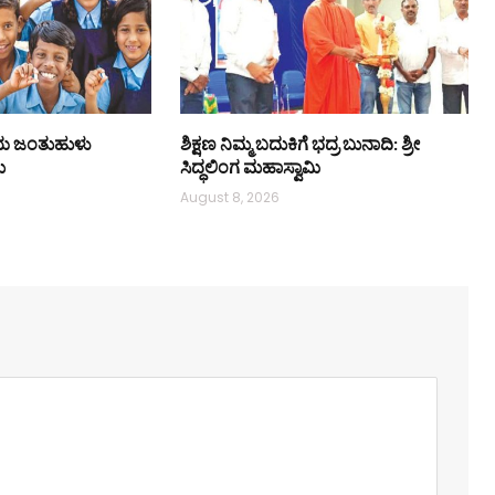
ೀಯ ಜಂತುಹುಳು
ಶಿಕ್ಷಣ ನಿಮ್ಮ ಬದುಕಿಗೆ ಭದ್ರ ಬುನಾದಿ: ಶ್ರೀ
ಮ
ಸಿದ್ಧಲಿಂಗ ಮಹಾಸ್ವಾಮಿ
August 8, 2026