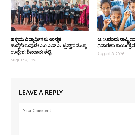
ಹಳ್ಳಿಯ ವಿದ್ಯಾರ್ಥಿಗಳು ಉನ್ನತ
ಆ.10ರಂದು ರಾಷ್ಟ್ರ
ಹುದ್ದೆಗೇರುವುದೇ ಎಂ.ಎಸ್.ಎ. ಟ್ರಸ್ಟ್‌ನ ಮುಖ್ಯ
ನಿವಾರಣಾ ಕಾರ್ಯಕ್ರ
ಉದ್ದೇಶ: ಶಿವರಾಮ ಶೆಟ್ಟಿ
August 8, 2026
August 8, 2026
LEAVE A REPLY