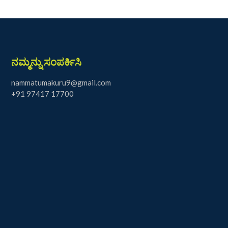
ನಮ್ಮನ್ನು ಸಂಪರ್ಕಿಸಿ
nammatumakuru9@gmail.com
+91 97417 17700