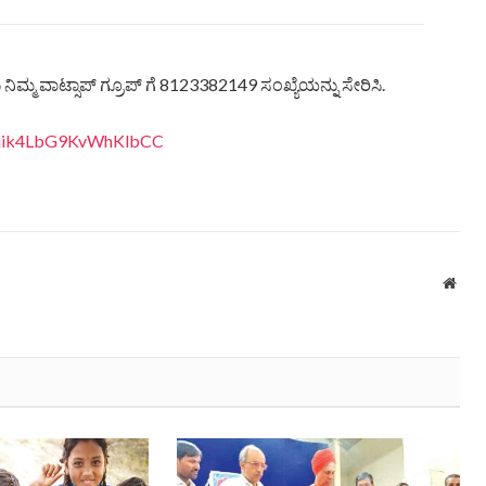
ಿಮ್ಮ ವಾಟ್ಸಾಪ್ ಗ್ರೂಪ್ ಗೆ 8123382149 ಸಂಖ್ಯೆಯನ್ನು ಸೇರಿಸಿ.
eQjik4LbG9KvWhKlbCC
Webs