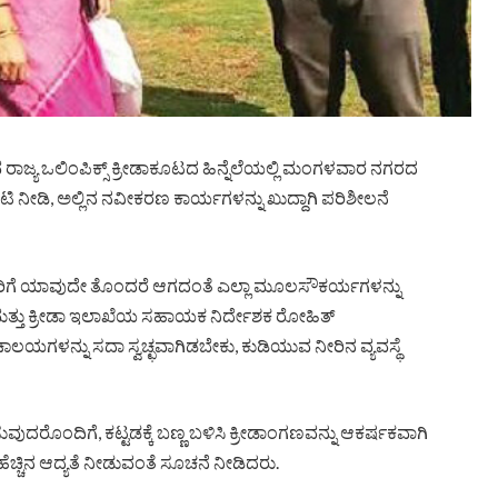
ರಾಜ್ಯ ಒಲಿಂಪಿಕ್ಸ್ ಕ್ರೀಡಾಕೂಟದ ಹಿನ್ನೆಲೆಯಲ್ಲಿ ಮಂಗಳವಾರ ನಗರದ
ಭೇಟಿ ನೀಡಿ, ಅಲ್ಲಿನ ನವೀಕರಣ ಕಾರ್ಯಗಳನ್ನು ಖುದ್ದಾಗಿ ಪರಿಶೀಲನೆ
್ಷಕರಿಗೆ ಯಾವುದೇ ತೊಂದರೆ ಆಗದಂತೆ ಎಲ್ಲಾ ಮೂಲಸೌಕರ್ಯಗಳನ್ನು
ತು ಕ್ರೀಡಾ ಇಲಾಖೆಯ ಸಹಾಯಕ ನಿರ್ದೇಶಕ ರೋಹಿತ್
ಲಯಗಳನ್ನು ಸದಾ ಸ್ವಚ್ಛವಾಗಿಡಬೇಕು, ಕುಡಿಯುವ ನೀರಿನ ವ್ಯವಸ್ಥೆ
ಸುವುದರೊಂದಿಗೆ, ಕಟ್ಟಡಕ್ಕೆ ಬಣ್ಣ ಬಳಿಸಿ ಕ್ರೀಡಾಂಗಣವನ್ನು ಆಕರ್ಷಕವಾಗಿ
 ಹೆಚ್ಚಿನ ಆದ್ಯತೆ ನೀಡುವಂತೆ ಸೂಚನೆ ನೀಡಿದರು.