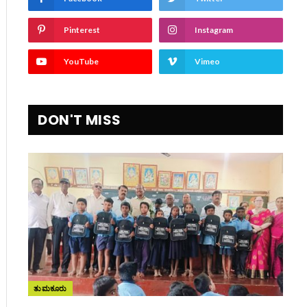
Pinterest
Instagram
YouTube
Vimeo
DON'T MISS
ite
ತುಮಕೂರು