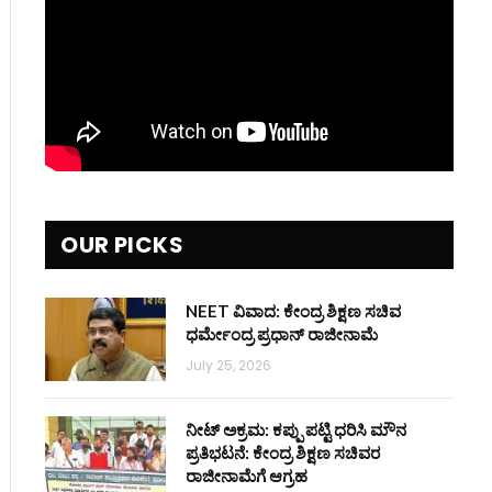
OUR PICKS
NEET ವಿವಾದ: ಕೇಂದ್ರ ಶಿಕ್ಷಣ ಸಚಿವ
ಧರ್ಮೇಂದ್ರ ಪ್ರಧಾನ್ ರಾಜೀನಾಮೆ
July 25, 2026
ನೀಟ್ ಅಕ್ರಮ: ಕಪ್ಪು ಪಟ್ಟಿ ಧರಿಸಿ ಮೌನ
ಪ್ರತಿಭಟನೆ: ಕೇಂದ್ರ ಶಿಕ್ಷಣ ಸಚಿವರ
ರಾಜೀನಾಮೆಗೆ ಆಗ್ರಹ