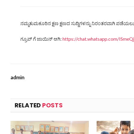
ನಮ್ಮತುಮಕೂರಿನ ಕ್ಷಣ ಕ್ಷಣದ ಸುದ್ದಿಗಳನ್ನು ನಿರಂತರವಾಗಿ ಪಡೆಯಲು ನ
ಗ್ರೂಪ್ ಗೆ ಜಾಯಿನ್ ಆಗಿ:
https://chat.whatsapp.com/ISm
admin
RELATED
POSTS