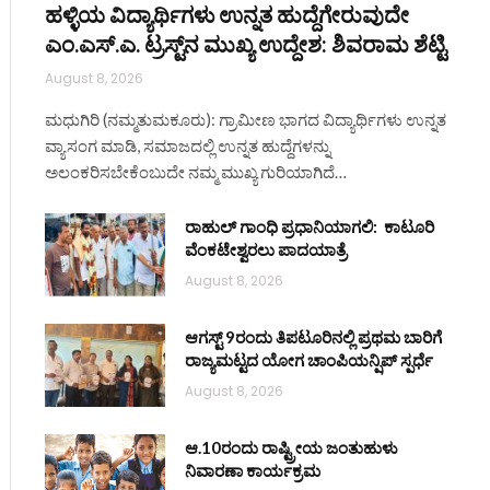
ಹಳ್ಳಿಯ ವಿದ್ಯಾರ್ಥಿಗಳು ಉನ್ನತ ಹುದ್ದೆಗೇರುವುದೇ
ಎಂ.ಎಸ್.ಎ. ಟ್ರಸ್ಟ್‌ನ ಮುಖ್ಯ ಉದ್ದೇಶ: ಶಿವರಾಮ ಶೆಟ್ಟಿ
August 8, 2026
ಮಧುಗಿರಿ (ನಮ್ಮತುಮಕೂರು): ಗ್ರಾಮೀಣ ಭಾಗದ ವಿದ್ಯಾರ್ಥಿಗಳು ಉನ್ನತ
ವ್ಯಾಸಂಗ ಮಾಡಿ, ಸಮಾಜದಲ್ಲಿ ಉನ್ನತ ಹುದ್ದೆಗಳನ್ನು
ಅಲಂಕರಿಸಬೇಕೆಂಬುದೇ ನಮ್ಮ ಮುಖ್ಯ ಗುರಿಯಾಗಿದೆ…
ರಾಹುಲ್ ಗಾಂಧಿ ಪ್ರಧಾನಿಯಾಗಲಿ: ಕಾಟೂರಿ
ವೆಂಕಟೇಶ್ವರಲು ಪಾದಯಾತ್ರೆ
August 8, 2026
ಆಗಸ್ಟ್ 9ರಂದು ತಿಪಟೂರಿನಲ್ಲಿ ಪ್ರಥಮ ಬಾರಿಗೆ
ರಾಜ್ಯಮಟ್ಟದ ಯೋಗ ಚಾಂಪಿಯನ್ಷಿಪ್ ಸ್ಪರ್ಧೆ
August 8, 2026
ಆ.10ರಂದು ರಾಷ್ಟ್ರೀಯ ಜಂತುಹುಳು
ನಿವಾರಣಾ ಕಾರ್ಯಕ್ರಮ