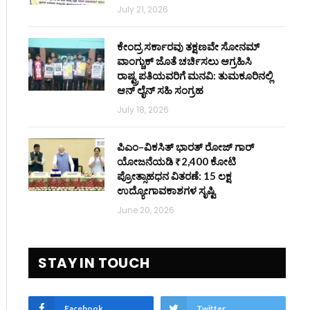
July 21, 2026
ಕೇಂದ್ರ ಸರ್ಕಾರವು ತಕ್ಷಣವೇ ಸೋನಮ್
ವಾಂಗ್ಚುಕ್ ಜೊತೆ ಚರ್ಚಿಸಲು ಆಗ್ರಹಿಸಿ
ರಾಷ್ಟ್ರಪತಿಯವರಿಗೆ ಮನವಿ: ತುಮಕೂರಿನಲ್ಲಿ
ಆನ್‌ ಲೈನ್ ಸಹಿ ಸಂಗ್ರಹ
July 18, 2026
ಪಿಎಂ–ವಿಕಸಿತ್ ಭಾರತ್ ರೋಜ್‌ ಗಾರ್
ಯೋಜನೆಯಡಿ ₹2,400 ಕೋಟಿ
ಪ್ರೋತ್ಸಾಹಧನ ವಿತರಣೆ: 15 ಲಕ್ಷ
ಉದ್ಯೋಗಾವಕಾಶಗಳ ಸೃಷ್ಟಿ
June 20, 2026
STAY IN TOUCH
Facebook
Twitter