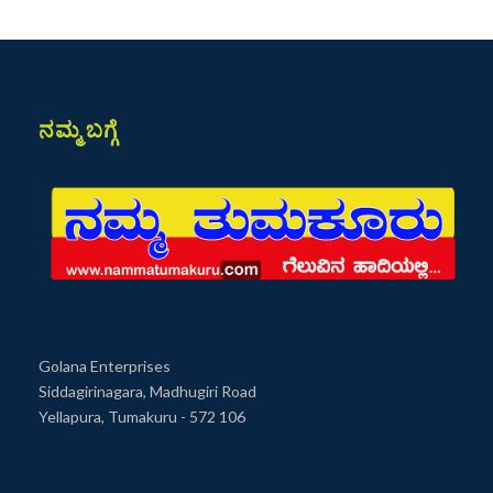
ನಮ್ಮ ಬಗ್ಗೆ
Golana Enterprises
Siddagirinagara, Madhugiri Road
Yellapura, Tumakuru - 572 106