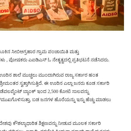
ಲೂಕಿನ ಸೀಬಿಅಗ್ರಹಾರ ಗ್ರಾಮ ಪಂಚಾಯಿತಿ ಮತ್ತು
ು , ಪೋಷಕರು ಎಐಡಿಎಸ್ ಓ ನೇತೃತ್ವದಲ್ಲಿ ಪ್ರತಿಭಟನೆ ನಡೆಸಿದರು.
ಡಿ, ಊರಿನ ಶಾಲೆ ಮುಚ್ಚಲು ಮುಂದಾಗಿರುವ ರಾಜ್ಯ ಸರ್ಕಾರ ಹಂತ
್ರೀಮಂತರ ಸ್ವತ್ತಾಗಿಸುತ್ತಿದೆ. ಈ ಊರಿನ ಎಲ್ಲಾ ಜನರು ಕೂಡ ಸರ್ಕಾರಿ
ೆವಲಪ್ಮೆಂಟ್ ಬ್ಯಾಂಕ್ ಇಂದ 2,500 ಕೋಟಿ ಸಾಲವನ್ನು
 ಇಳಿಮುಖಗೊಳಿಸುತ್ತಾ, ಬಡ ಜನಗಳ ಹೊರೆಯನ್ನು ಇನ್ನು ಹೆಚ್ಚು ಮಾಡಲು
ಶವು ಕೌಶಲ್ಯಾಧಾರಿತ ಶಿಕ್ಷಣವನ್ನು ನೀಡುವ ಮೂಲಕ ಸರ್ಕಾರಿ