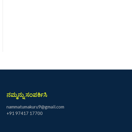
ನಮ್ಮನ್ನು ಸಂಪರ್ಕಿಸಿ
nammatumakuru9@gmail.com
+91 97417 17700