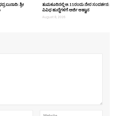
ಭದ್ರ ಬುನಾದಿ: ಶ್ರೀ
ತುಮಕೂರಿನಲ್ಲಿ ಆ.11ರಂದು ನೇರ ಸಂದರ್ಶನ:
ಿ
ವಿವಿಧ ಹುದ್ದೆಗಳಿಗೆ ಅರ್ಜಿ ಆಹ್ವಾನ
August 8, 2026