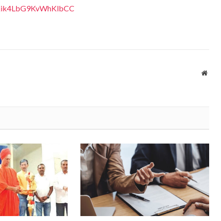
eQjik4LbG9KvWhKlbCC
Webs