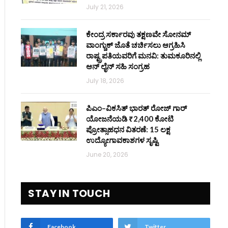
July 21, 2026
ಕೇಂದ್ರ ಸರ್ಕಾರವು ತಕ್ಷಣವೇ ಸೋನಮ್
ವಾಂಗ್ಚುಕ್ ಜೊತೆ ಚರ್ಚಿಸಲು ಆಗ್ರಹಿಸಿ
ರಾಷ್ಟ್ರಪತಿಯವರಿಗೆ ಮನವಿ: ತುಮಕೂರಿನಲ್ಲಿ
ಆನ್‌ ಲೈನ್ ಸಹಿ ಸಂಗ್ರಹ
July 18, 2026
ಪಿಎಂ–ವಿಕಸಿತ್ ಭಾರತ್ ರೋಜ್‌ ಗಾರ್
ಯೋಜನೆಯಡಿ ₹2,400 ಕೋಟಿ
ಪ್ರೋತ್ಸಾಹಧನ ವಿತರಣೆ: 15 ಲಕ್ಷ
ಉದ್ಯೋಗಾವಕಾಶಗಳ ಸೃಷ್ಟಿ
June 20, 2026
STAY IN TOUCH
Facebook
Twitter