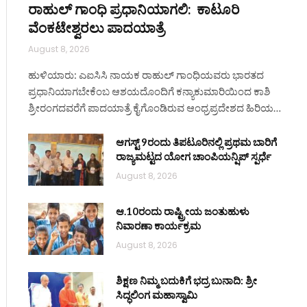
ರಾಹುಲ್ ಗಾಂಧಿ ಪ್ರಧಾನಿಯಾಗಲಿ: ಕಾಟೂರಿ
ವೆಂಕಟೇಶ್ವರಲು ಪಾದಯಾತ್ರೆ
August 8, 2026
ಹುಳಿಯಾರು: ಎಐಸಿಸಿ ನಾಯಕ ರಾಹುಲ್ ಗಾಂಧಿಯವರು ಭಾರತದ
ಪ್ರಧಾನಿಯಾಗಬೇಕೆಂಬ ಆಶಯದೊಂದಿಗೆ ಕನ್ಯಾಕುಮಾರಿಯಿಂದ ಕಾಶಿ
ite
ಶ್ರೀರಂಗದವರೆಗೆ ಪಾದಯಾತ್ರೆ ಕೈಗೊಂಡಿರುವ ಆಂಧ್ರಪ್ರದೇಶದ ಹಿರಿಯ…
ಆಗಸ್ಟ್ 9ರಂದು ತಿಪಟೂರಿನಲ್ಲಿ ಪ್ರಥಮ ಬಾರಿಗೆ
ರಾಜ್ಯಮಟ್ಟದ ಯೋಗ ಚಾಂಪಿಯನ್ಷಿಪ್ ಸ್ಪರ್ಧೆ
August 8, 2026
ಆ.10ರಂದು ರಾಷ್ಟ್ರೀಯ ಜಂತುಹುಳು
ನಿವಾರಣಾ ಕಾರ್ಯಕ್ರಮ
August 8, 2026
ಶಿಕ್ಷಣ ನಿಮ್ಮ ಬದುಕಿಗೆ ಭದ್ರ ಬುನಾದಿ: ಶ್ರೀ
ಸಿದ್ಧಲಿಂಗ ಮಹಾಸ್ವಾಮಿ