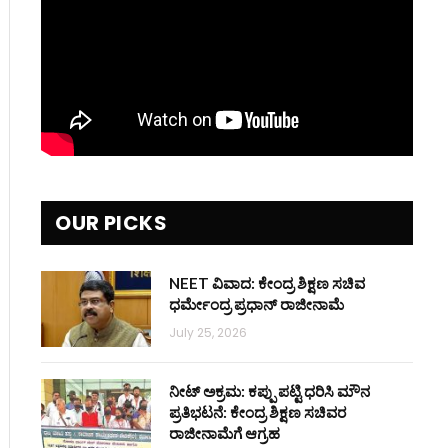
OUR PICKS
NEET ವಿವಾದ: ಕೇಂದ್ರ ಶಿಕ್ಷಣ ಸಚಿವ
ಧರ್ಮೇಂದ್ರ ಪ್ರಧಾನ್ ರಾಜೀನಾಮೆ
July 25, 2026
ನೀಟ್ ಅಕ್ರಮ: ಕಪ್ಪು ಪಟ್ಟಿ ಧರಿಸಿ ಮೌನ
ಪ್ರತಿಭಟನೆ: ಕೇಂದ್ರ ಶಿಕ್ಷಣ ಸಚಿವರ
ರಾಜೀನಾಮೆಗೆ ಆಗ್ರಹ