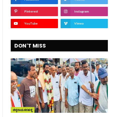
Pinterest
Instagram
YouTube
Vimeo
DON'T MISS
ಚಿಕ್ಕನಾಯಕನಹಳ್ಳಿ