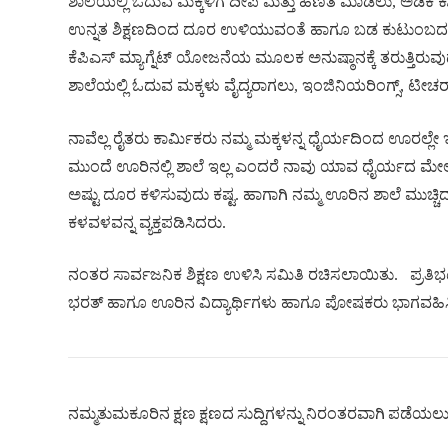
ಶಾಲೆಯಲ್ಲಿ ಓದುವ ಮಕ್ಕಳಿಗೆ ದೀಪ ಮತ್ತು ಹಣತೆ ಮಾಡಲು, ಅಡಿಕೆ ಕಾಯಿ
ಉನ್ನತ ಶಿಕ್ಷಣದಿಂದ ದೂರ ಉಳಿಯುವಂತೆ ಹಾಗೂ ಬಡ ಕುಟುಂಬದ ಮಕ್
ಕೆಪಿಎಸ್ ಮ್ಯಾಗ್ನೆಟ್ ಯೋಜನೆಯ ಮೂಲಕ ಅನುಷ್ಠಾನಕ್ಕೆ ತರುತ್ತಿರ
ಶಾಲೆಯಲ್ಲಿ ಓದುವ ಮಕ್ಕಳು ವೈದ್ಯರಾಗಲು, ಇಂಜಿನಿಯರಿಂಗ್ಸ್, ಟೀಚ
ನಾವೆಲ್ಲ ರೈತರು ಕಾರ್ಮಿಕರು ನಮ್ಮ ಮಕ್ಕಳನ್ನ ಧೈರ್ಯದಿಂದ ಊರಲ್ಲೇ ಇ
ಮುಂದೆ ಊರಿನಲ್ಲಿ ಶಾಲೆ ಇಲ್ಲ ಎಂದರೆ ನಾವು ಯಾವ ಧೈರ್ಯದ ಮೇಲೆ ದ
ಅಷ್ಟು ದೂರ ಕಳಿಸುವುದು ಕಷ್ಟ. ಹಾಗಾಗಿ ನಮ್ಮ ಊರಿನ ಶಾಲೆ ಮುಚ್
ಕಳವಳವನ್ನ ವ್ಯಕ್ತಪಡಿಸಿದರು.
ನಂತರ ಸಾರ್ವಜನಿಕ ಶಿಕ್ಷಣ ಉಳಿಸಿ ಸಮಿತಿ ರಚಿಸಲಾಯಿತು.
ಪ್ರತಿ
ಭರತ್ ಹಾಗೂ ಊರಿನ ವಿದ್ಯಾರ್ಥಿಗಳು ಹಾಗೂ ಪೋಷಕರು ಭಾಗವಹಿಸಿದ
ನಮ್ಮತುಮಕೂರಿನ ಕ್ಷಣ ಕ್ಷಣದ ಸುದ್ದಿಗಳನ್ನು ನಿರಂತರವಾಗಿ ಪಡೆಯಲು ನ