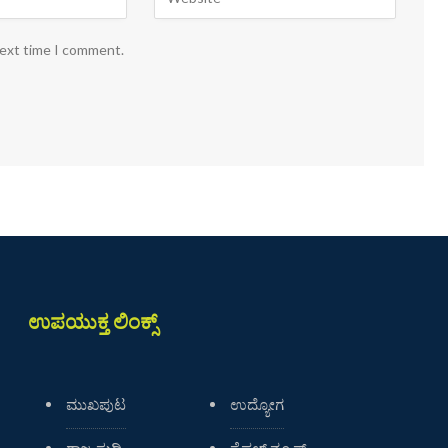
next time I comment.
ಉಪಯುಕ್ತ ಲಿಂಕ್ಸ್
ಮುಖಪುಟ
ಉದ್ಯೋಗ