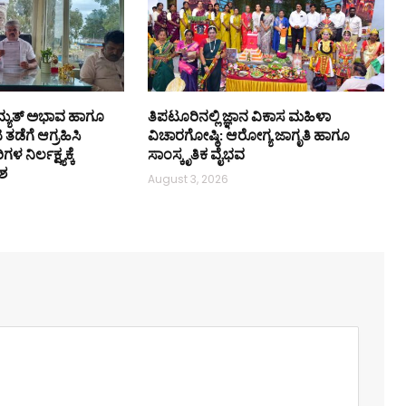
ದ್ಯುತ್ ಅಭಾವ ಹಾಗೂ
ತಿಪಟೂರಿನಲ್ಲಿ ಜ್ಞಾನ ವಿಕಾಸ ಮಹಿಳಾ
ಡೆಗೆ ಆಗ್ರಹಿಸಿ
ವಿಚಾರಗೋಷ್ಠಿ: ಆರೋಗ್ಯ ಜಾಗೃತಿ ಹಾಗೂ
ಳ ನಿರ್ಲಕ್ಷ್ಯಕ್ಕೆ
ಸಾಂಸ್ಕೃತಿಕ ವೈಭವ
ಶ
August 3, 2026