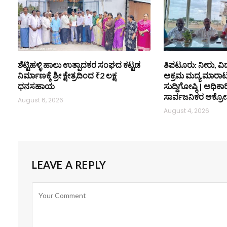
ಶೆಟ್ಟಿಹಳ್ಳಿ ಹಾಲು ಉತ್ಪಾದಕರ ಸಂಘದ ಕಟ್ಟಡ
ತಿಪಟೂರು: ನೀರು, ವಿ
ನಿರ್ಮಾಣಕ್ಕೆ ಶ್ರೀ ಕ್ಷೇತ್ರದಿಂದ ₹2 ಲಕ್ಷ
ಅಕ್ರಮ ಮದ್ಯ ಮಾರಾಟ ತ
ಧನಸಹಾಯ
ಸುದ್ದಿಗೋಷ್ಠಿ | ಅಧಿಕಾರಿಗ
ಸಾರ್ವಜನಿಕರ ಆಕ್ರೋ
August 6, 2026
August 4, 2026
LEAVE A REPLY