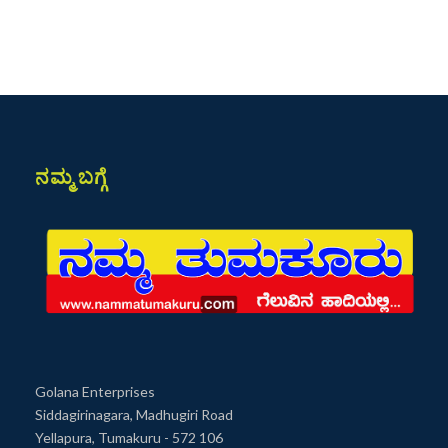
ನಮ್ಮ ಬಗ್ಗೆ
Golana Enterprises
Siddagirinagara, Madhugiri Road
Yellapura, Tumakuru - 572 106