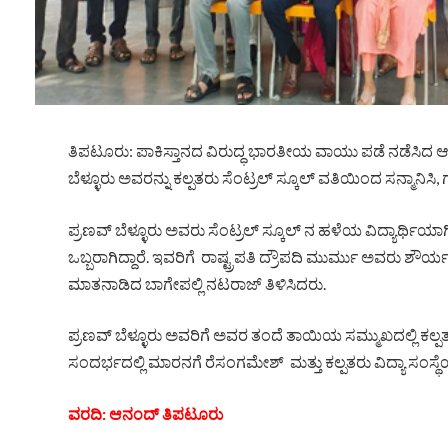
ತಿಪಟೂರು: ಪಾಕಿಸ್ತಾನದ ವಿರುದ್ಧ ಭಾರತೀಯ ವಾಯು ಪಡೆ ನಡೆಸಿದ 
ಬೆಳ್ಳೂರು ಅವರನ್ನು ಕಲ್ಪತರು ಸೆಂಟ್ರಲ್ ಸ್ಕೂಲ್ ವತಿಯಿಂದ ಸನ್ಮಾನಿಸ
ಪ್ರಣವ್ ಬೆಳ್ಳೂರು ಅವರು ಸೆಂಟ್ರಲ್ ಸ್ಕೂಲ್ ನ ಹಳೆಯ ವಿದ್ಯಾರ್ಥಿಯಾ
ಒಬ್ಬರಾಗಿದ್ದಾರೆ. ಇವರಿಗೆ ರಾಷ್ಟ್ರಪತಿ ದ್ರೌಪದಿ ಮುರ್ಮು ಅವರು ಶೌರ್ಯ
ಮಾತನಾಡಿದ ಬಾಗೇಪಲ್ಲಿ ನಟರಾಜ್ ತಿಳಿಸಿದರು.
ಪ್ರಣವ್ ಬೆಳ್ಳೂರು ಅವರಿಗೆ ಅವರ ತಂದೆ ತಾಯಿಯ ಸಮ್ಮುಖದಲ್ಲಿ ಕಲ್ಪ
ಸಂದರ್ಭದಲ್ಲಿ ಮಾರನಗೆ ರೆಸಂಗಮೇಶ್ ಮತ್ತು ಕಲ್ಪತರು ವಿದ್ಯಾ ಸಂಸ್
ವರದಿ: ಆನಂದ್ ತಿಪಟೂರು