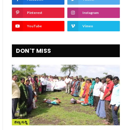
Pinterest
Instagram
YouTube
Vimeo
DON'T MISS
ite
ಜಿಲ್ಲಾ ಸುದ್ದಿ