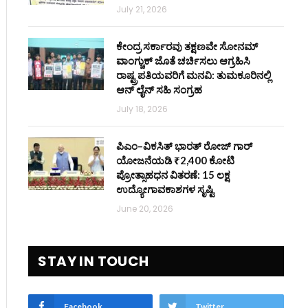
July 21, 2026
ಕೇಂದ್ರ ಸರ್ಕಾರವು ತಕ್ಷಣವೇ ಸೋನಮ್
ವಾಂಗ್ಚುಕ್ ಜೊತೆ ಚರ್ಚಿಸಲು ಆಗ್ರಹಿಸಿ
ರಾಷ್ಟ್ರಪತಿಯವರಿಗೆ ಮನವಿ: ತುಮಕೂರಿನಲ್ಲಿ
ಆನ್‌ ಲೈನ್ ಸಹಿ ಸಂಗ್ರಹ
July 18, 2026
ಪಿಎಂ–ವಿಕಸಿತ್ ಭಾರತ್ ರೋಜ್‌ ಗಾರ್
ಯೋಜನೆಯಡಿ ₹2,400 ಕೋಟಿ
ಪ್ರೋತ್ಸಾಹಧನ ವಿತರಣೆ: 15 ಲಕ್ಷ
ಉದ್ಯೋಗಾವಕಾಶಗಳ ಸೃಷ್ಟಿ
June 20, 2026
STAY IN TOUCH
Facebook
Twitter