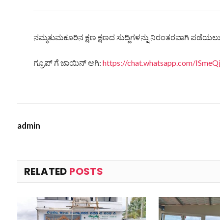
ನಮ್ಮತುಮಕೂರಿನ ಕ್ಷಣ ಕ್ಷಣದ ಸುದ್ದಿಗಳನ್ನು ನಿರಂತರವಾಗಿ ಪಡೆಯಲು ನ
ಗ್ರೂಪ್ ಗೆ ಜಾಯಿನ್ ಆಗಿ:
https://chat.whatsapp.com/ISm
admin
RELATED
POSTS