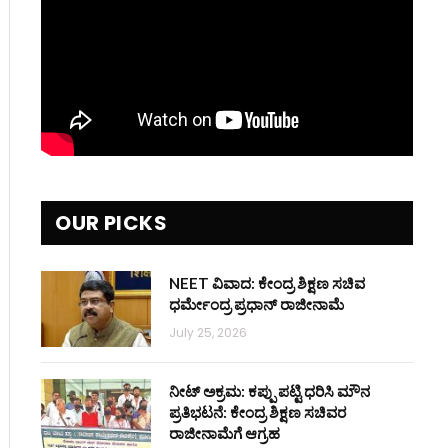
OUR PICKS
NEET ವಿವಾದ: ಕೇಂದ್ರ ಶಿಕ್ಷಣ ಸಚಿವ
ಧರ್ಮೇಂದ್ರ ಪ್ರಧಾನ್ ರಾಜೀನಾಮೆ
July 25, 2026
ನೀಟ್ ಅಕ್ರಮ: ಕಪ್ಪು ಪಟ್ಟಿ ಧರಿಸಿ ಮೌನ
ಪ್ರತಿಭಟನೆ: ಕೇಂದ್ರ ಶಿಕ್ಷಣ ಸಚಿವರ
ರಾಜೀನಾಮೆಗೆ ಆಗ್ರಹ