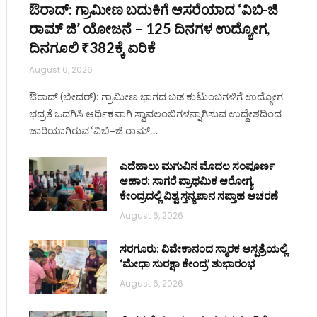
ಔರಾದ್: ಗ್ರಾಮೀಣ ಬದುಕಿಗೆ ಆಸರೆಯಾದ ‘ವಿಬಿ-ಜಿ
ರಾಮ್ ಜಿ’ ಯೋಜನೆ – 125 ದಿನಗಳ ಉದ್ಯೋಗ,
ದಿನಗೂಲಿ ₹382ಕ್ಕೆ ಏರಿಕೆ
August 6, 2026
ಔರಾದ್ (ಬೀದರ್): ಗ್ರಾಮೀಣ ಭಾಗದ ಬಡ ಕುಟುಂಬಗಳಿಗೆ ಉದ್ಯೋಗ
ಭದ್ರತೆ ಒದಗಿಸಿ ಆರ್ಥಿಕವಾಗಿ ಸ್ವಾವಲಂಬಿಗಳನ್ನಾಗಿಸುವ ಉದ್ದೇಶದಿಂದ
ಜಾರಿಯಾಗಿರುವ ‘ವಿಬಿ–ಜಿ ರಾಮ್…
ಎದೆಹಾಲು ಮಗುವಿನ ಮೊದಲ ಸಂಪೂರ್ಣ
ಆಹಾರ: ಸಾಗರೆ ಪ್ರಾಥಮಿಕ ಆರೋಗ್ಯ
ಕೇಂದ್ರದಲ್ಲಿ ವಿಶ್ವ ಸ್ತನ್ಯಪಾನ ಸಪ್ತಾಹ ಆಚರಣೆ
August 6, 2026
ಸರಗೂರು: ವಿವೇಕಾನಂದ ಸ್ಮಾರಕ ಆಸ್ಪತ್ರೆಯಲ್ಲಿ
‘ಮೇಧಾ ಸುರಕ್ಷಾ ಕೇಂದ್ರ’ ಶುಭಾರಂಭ
August 6, 2026