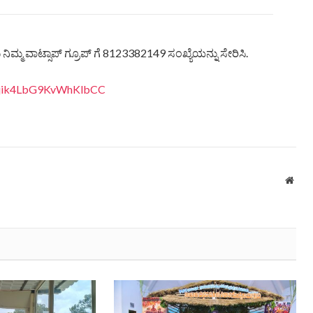
ಿಮ್ಮ ವಾಟ್ಸಾಪ್ ಗ್ರೂಪ್ ಗೆ 8123382149 ಸಂಖ್ಯೆಯನ್ನು ಸೇರಿಸಿ.
eQjik4LbG9KvWhKlbCC
Webs