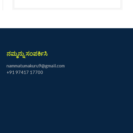
ನಮ್ಮನ್ನು ಸಂಪರ್ಕಿಸಿ
nammatumakuru9@gmail.com
+91 97417 17700