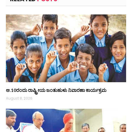
ಆ.10ರಂದು ರಾಷ್ಟ್ರೀಯ ಜಂತುಹುಳು ನಿವಾರಣಾ ಕಾರ್ಯಕ್ರಮ
August 8, 2026