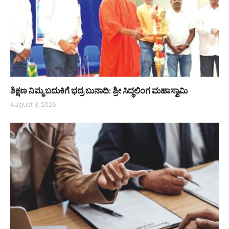
ಶಿಕ್ಷಣ ನಿಮ್ಮ ಬದುಕಿಗೆ ಭದ್ರ ಬುನಾದಿ: ಶ್ರೀ ಸಿದ್ಧಲಿಂಗ ಮಹಾಸ್ವಾಮಿ
August 8, 2026