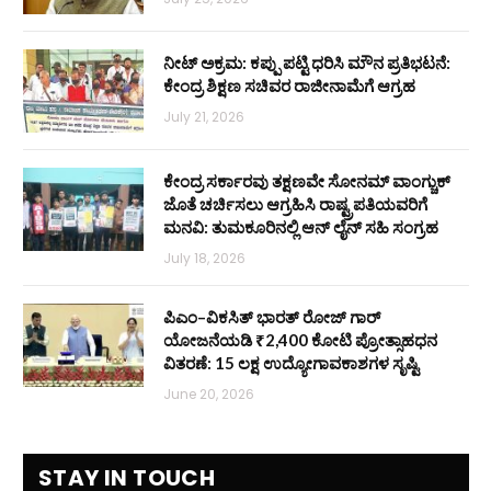
ನೀಟ್ ಅಕ್ರಮ: ಕಪ್ಪು ಪಟ್ಟಿ ಧರಿಸಿ ಮೌನ ಪ್ರತಿಭಟನೆ:
ಕೇಂದ್ರ ಶಿಕ್ಷಣ ಸಚಿವರ ರಾಜೀನಾಮೆಗೆ ಆಗ್ರಹ
July 21, 2026
ಕೇಂದ್ರ ಸರ್ಕಾರವು ತಕ್ಷಣವೇ ಸೋನಮ್ ವಾಂಗ್ಚುಕ್
ಜೊತೆ ಚರ್ಚಿಸಲು ಆಗ್ರಹಿಸಿ ರಾಷ್ಟ್ರಪತಿಯವರಿಗೆ
ಮನವಿ: ತುಮಕೂರಿನಲ್ಲಿ ಆನ್‌ ಲೈನ್ ಸಹಿ ಸಂಗ್ರಹ
July 18, 2026
ಪಿಎಂ–ವಿಕಸಿತ್ ಭಾರತ್ ರೋಜ್‌ ಗಾರ್
ಯೋಜನೆಯಡಿ ₹2,400 ಕೋಟಿ ಪ್ರೋತ್ಸಾಹಧನ
ವಿತರಣೆ: 15 ಲಕ್ಷ ಉದ್ಯೋಗಾವಕಾಶಗಳ ಸೃಷ್ಟಿ
June 20, 2026
STAY IN TOUCH