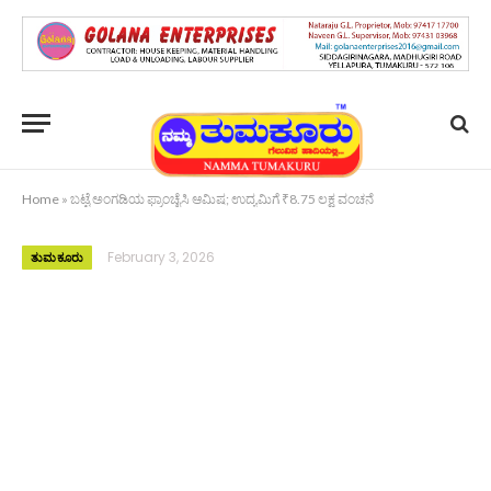
Home
»
ಬಟ್ಟೆ ಅಂಗಡಿಯ ಫ್ರಾಂಚೈಸಿ ಆಮಿಷ; ಉದ್ಯಮಿಗೆ ₹8.75 ಲಕ್ಷ ವಂಚನೆ
February 3, 2026
ತುಮಕೂರು