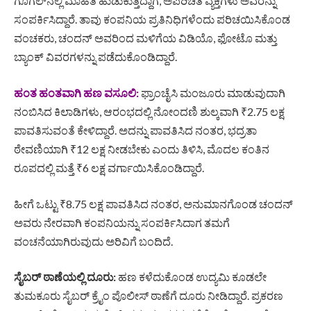
ಗೂಗಲ್‌ನಲ್ಲಿ ಮಾಹಿತಿ ಹುಡುಕುತ್ತಿದ್ದಾಗ, ಅಪರಿಚಿತ ವ್ಯಕ್ತಿಗಳು ಅವರನ್ನು
ಸಂಪರ್ಕಿಸಿದ್ದಾರೆ. ತಾವು ಕಂಪನಿಯ ಪ್ರತಿನಿಧಿಗಳೆಂದು ಪರಿಚಯಿಸಿಕೊಂಡ
ವಂಚಕರು, ಚಂದನ್ ಅವರಿಂದ ಮಳಿಗೆಯ ವಿಡಿಯೊ, ಫೋಟೊ ಮತ್ತು
ಬ್ಯಾಂಕ್ ವಿವರಗಳನ್ನು ಪಡೆದುಕೊಂಡಿದ್ದಾರೆ.
ಹಂತ ಹಂತವಾಗಿ ಹಣ ವಸೂಲಿ:
ಫ್ರಾಂಚೈಸಿ ಮಂಜೂರು ಮಾಡುವುದಾಗಿ
ನಂಬಿಸಿದ ಕಿಲಾಡಿಗಳು, ಆರಂಭದಲ್ಲಿ ನೋಂದಣಿ ಶುಲ್ಕವಾಗಿ ₹2.75 ಲಕ್ಷ
ಪಾವತಿಸುವಂತೆ ಕೇಳಿದ್ದಾರೆ. ಅದನ್ನು ಪಾವತಿಸಿದ ನಂತರ, ಭದ್ರತಾ
ಠೇವಣಿಯಾಗಿ ₹12 ಲಕ್ಷ ನೀಡಬೇಕು ಎಂದು ತಿಳಿಸಿ, ಮೊದಲ ಕಂತಿನ
ರೂಪದಲ್ಲಿ ಮತ್ತೆ ₹6 ಲಕ್ಷ ವರ್ಗಾಯಿಸಿಕೊಂಡಿದ್ದಾರೆ.
ಹೀಗೆ ಒಟ್ಟು ₹8.75 ಲಕ್ಷ ಪಾವತಿಸಿದ ನಂತರ, ಅನುಮಾನಗೊಂಡ ಚಂದನ್
ಅವರು ನೇರವಾಗಿ ಕಂಪನಿಯನ್ನು ಸಂಪರ್ಕಿಸಿದಾಗ ತಮಗೆ
ವಂಚನೆಯಾಗಿರುವುದು ಅರಿವಿಗೆ ಬಂದಿದೆ.
ಸೈಬರ್ ಠಾಣೆಯಲ್ಲಿ ದೂರು:
ಹಣ ಕಳೆದುಕೊಂಡ ಉದ್ಯಮಿ ಕೂಡಲೇ
ತುಮಕೂರು ಸೈಬರ್ ಕ್ರೈಂ ಪೊಲೀಸ್ ಠಾಣೆಗೆ ದೂರು ನೀಡಿದ್ದಾರೆ. ಪ್ರಕರಣ