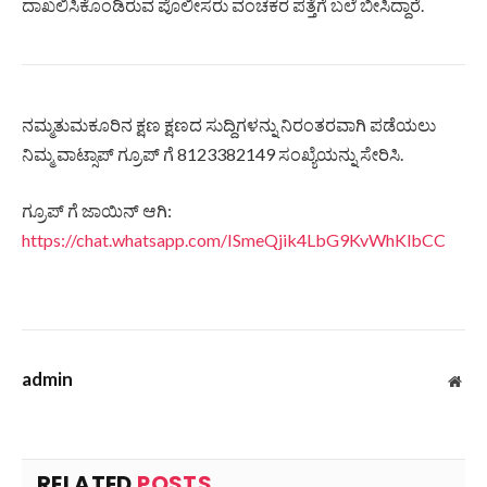
ದಾಖಲಿಸಿಕೊಂಡಿರುವ ಪೊಲೀಸರು ವಂಚಕರ ಪತ್ತೆಗೆ ಬಲೆ ಬೀಸಿದ್ದಾರೆ.
ನಮ್ಮತುಮಕೂರಿನ ಕ್ಷಣ ಕ್ಷಣದ ಸುದ್ದಿಗಳನ್ನು ನಿರಂತರವಾಗಿ ಪಡೆಯಲು
ನಿಮ್ಮ ವಾಟ್ಸಾಪ್ ಗ್ರೂಪ್ ಗೆ 8123382149 ಸಂಖ್ಯೆಯನ್ನು ಸೇರಿಸಿ.
ಗ್ರೂಪ್ ಗೆ ಜಾಯಿನ್ ಆಗಿ:
https://chat.whatsapp.com/ISmeQjik4LbG9KvWhKlbCC
admin
Web
RELATED
POSTS