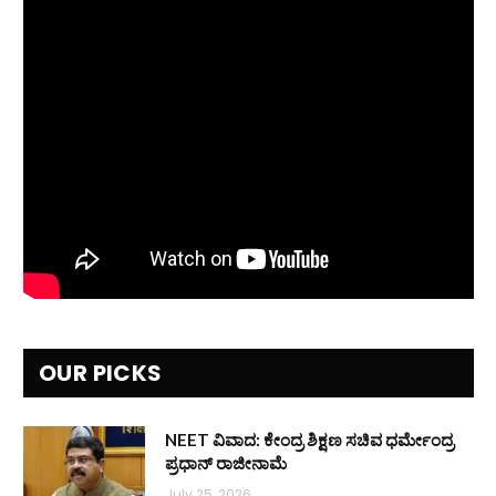
OUR PICKS
NEET ವಿವಾದ: ಕೇಂದ್ರ ಶಿಕ್ಷಣ ಸಚಿವ ಧರ್ಮೇಂದ್ರ
ಪ್ರಧಾನ್ ರಾಜೀನಾಮೆ
July 25, 2026