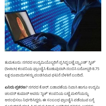
ತುಮಕೂರು: ನಗರದ ಉದ್ಯಮಿಯೊಬ್ಬರಿಗೆ ಪ್ರಸಿದ್ಧ ಬಟ್ಟೆ ಬ್ರ್ಯಾಂಡ್ ‘ಸ್ನಿಚ್’
(Snitch) ಕಂಪನಿಯ ಫ್ರಾಂಚೈಸಿ ಕೊಡುವುದಾಗಿ ನಂಬಿಸಿ ಬರೋಬ್ಬರಿ 8.75
ಲಕ್ಷ ರೂಪಾಯಿಗಳನ್ನು ವಂಚಿಸಿರುವ ಘಟನೆ ಬೆಳಕಿಗೆ ಬಂದಿದೆ.
ಏನಿದು ಪ್ರಕರಣ?
ನಗರದ ಕೆ.ಆರ್‌. ಬಡಾವಣೆಯ ನಿವಾಸಿ ಹಾಗೂ ಉದ್ಯಮಿ
ಚಂದನ್ ಕುಮಾರ್ ಅವರು ‘ಸ್ನಿಚ್’ ಕಂಪನಿಯ ಬಟ್ಟೆ ಮಳಿಗೆಯನ್ನು
ಆರಂಭಿಸಲು ನಿರ್ಧರಿಸಿದ್ದರು. ಈ ಸಂಬಂಧ ಫ್ರಾಂಚೈಸಿ ಪಡೆಯುವ ಬಗ್ಗೆ