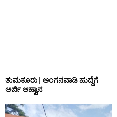
ತುಮಕೂರು | ಅಂಗನವಾಡಿ ಹುದ್ದೆಗೆ
ಅರ್ಜಿ ಆಹ್ವಾನ