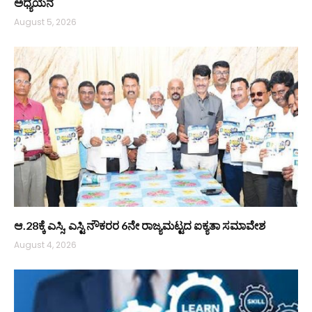
ಅಧ್ಯಯನ
August 5, 2026
ಆ.28ಕ್ಕೆ ಎಸ್ಸಿ, ಎಸ್ಟಿ ನೌಕರರ 6ನೇ ರಾಜ್ಯಮಟ್ಟದ ಐಕ್ಯತಾ ಸಮಾವೇಶ
August 4, 2026