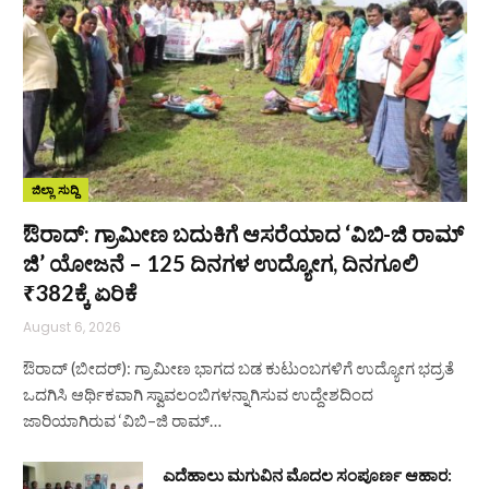
ಜಿಲ್ಲಾ ಸುದ್ದಿ
ಔರಾದ್: ಗ್ರಾಮೀಣ ಬದುಕಿಗೆ ಆಸರೆಯಾದ ‘ವಿಬಿ-ಜಿ ರಾಮ್
ಜಿ’ ಯೋಜನೆ – 125 ದಿನಗಳ ಉದ್ಯೋಗ, ದಿನಗೂಲಿ
₹382ಕ್ಕೆ ಏರಿಕೆ
August 6, 2026
ಔರಾದ್ (ಬೀದರ್): ಗ್ರಾಮೀಣ ಭಾಗದ ಬಡ ಕುಟುಂಬಗಳಿಗೆ ಉದ್ಯೋಗ ಭದ್ರತೆ
ಒದಗಿಸಿ ಆರ್ಥಿಕವಾಗಿ ಸ್ವಾವಲಂಬಿಗಳನ್ನಾಗಿಸುವ ಉದ್ದೇಶದಿಂದ
ಜಾರಿಯಾಗಿರುವ ‘ವಿಬಿ–ಜಿ ರಾಮ್…
ಎದೆಹಾಲು ಮಗುವಿನ ಮೊದಲ ಸಂಪೂರ್ಣ ಆಹಾರ: