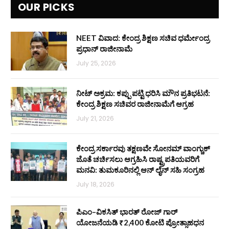
OUR PICKS
NEET ವಿವಾದ: ಕೇಂದ್ರ ಶಿಕ್ಷಣ ಸಚಿವ ಧರ್ಮೇಂದ್ರ
ಪ್ರಧಾನ್ ರಾಜೀನಾಮೆ
July 25, 2026
ನೀಟ್ ಅಕ್ರಮ: ಕಪ್ಪು ಪಟ್ಟಿ ಧರಿಸಿ ಮೌನ ಪ್ರತಿಭಟನೆ:
ಕೇಂದ್ರ ಶಿಕ್ಷಣ ಸಚಿವರ ರಾಜೀನಾಮೆಗೆ ಆಗ್ರಹ
July 21, 2026
ಕೇಂದ್ರ ಸರ್ಕಾರವು ತಕ್ಷಣವೇ ಸೋನಮ್ ವಾಂಗ್ಚುಕ್
ಜೊತೆ ಚರ್ಚಿಸಲು ಆಗ್ರಹಿಸಿ ರಾಷ್ಟ್ರಪತಿಯವರಿಗೆ
ಮನವಿ: ತುಮಕೂರಿನಲ್ಲಿ ಆನ್‌ ಲೈನ್ ಸಹಿ ಸಂಗ್ರಹ
July 18, 2026
ಪಿಎಂ–ವಿಕಸಿತ್ ಭಾರತ್ ರೋಜ್‌ ಗಾರ್
ಯೋಜನೆಯಡಿ ₹2,400 ಕೋಟಿ ಪ್ರೋತ್ಸಾಹಧನ