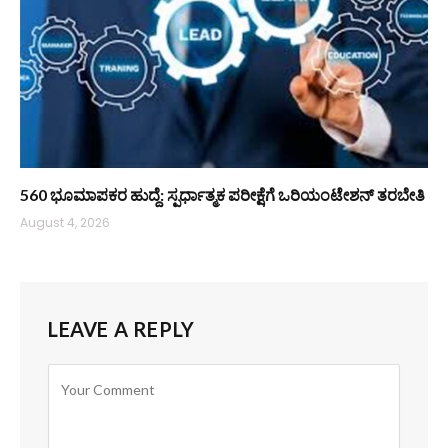
560 ಭೂಮಾಪಕರ ಹುದ್ದೆ: ಸ್ಪರ್ಧಾತ್ಮಕ ಪರೀಕ್ಷೆಗೆ ಒರಿಯಂಟೇಶನ್ ತರಬೇತಿ
August 4, 2026
LEAVE A REPLY