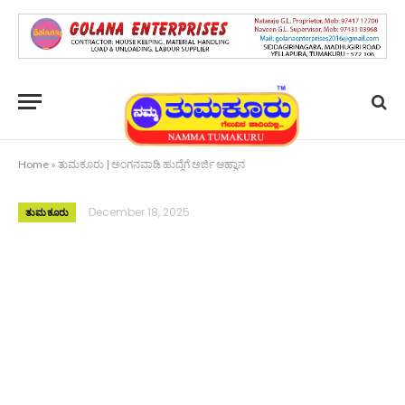
Home
»
ತುಮಕೂರು | ಅಂಗನವಾಡಿ ಹುದ್ದೆಗೆ ಅರ್ಜಿ ಆಹ್ವಾನ
December 18, 2025
ತುಮಕೂರು