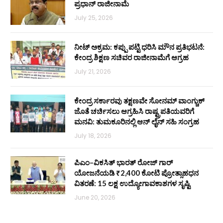
ಪ್ರಧಾನ್ ರಾಜೀನಾಮೆ
July 25, 2026
ನೀಟ್ ಅಕ್ರಮ: ಕಪ್ಪು ಪಟ್ಟಿ ಧರಿಸಿ ಮೌನ ಪ್ರತಿಭಟನೆ:
ಕೇಂದ್ರ ಶಿಕ್ಷಣ ಸಚಿವರ ರಾಜೀನಾಮೆಗೆ ಆಗ್ರಹ
July 21, 2026
ಕೇಂದ್ರ ಸರ್ಕಾರವು ತಕ್ಷಣವೇ ಸೋನಮ್ ವಾಂಗ್ಚುಕ್
ಜೊತೆ ಚರ್ಚಿಸಲು ಆಗ್ರಹಿಸಿ ರಾಷ್ಟ್ರಪತಿಯವರಿಗೆ
ಮನವಿ: ತುಮಕೂರಿನಲ್ಲಿ ಆನ್‌ ಲೈನ್ ಸಹಿ ಸಂಗ್ರಹ
July 18, 2026
ಪಿಎಂ–ವಿಕಸಿತ್ ಭಾರತ್ ರೋಜ್‌ ಗಾರ್
ಯೋಜನೆಯಡಿ ₹2,400 ಕೋಟಿ ಪ್ರೋತ್ಸಾಹಧನ
ವಿತರಣೆ: 15 ಲಕ್ಷ ಉದ್ಯೋಗಾವಕಾಶಗಳ ಸೃಷ್ಟಿ
June 20, 2026