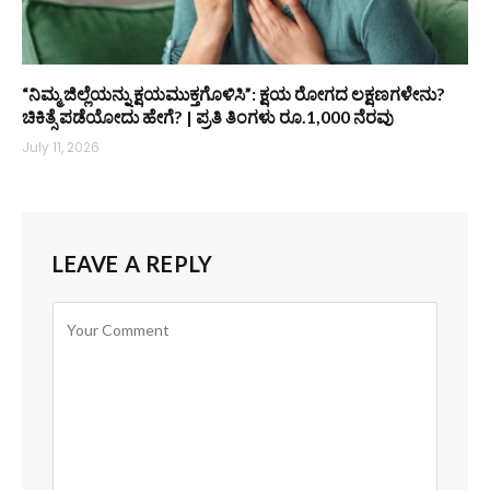
“ನಿಮ್ಮ ಜಿಲ್ಲೆಯನ್ನು ಕ್ಷಯಮುಕ್ತಗೊಳಿಸಿ”: ಕ್ಷಯ ರೋಗದ ಲಕ್ಷಣಗಳೇನು?
ಚಿಕಿತ್ಸೆ ಪಡೆಯೋದು ಹೇಗೆ? | ಪ್ರತಿ ತಿಂಗಳು ರೂ.1,000 ನೆರವು
July 11, 2026
LEAVE A REPLY