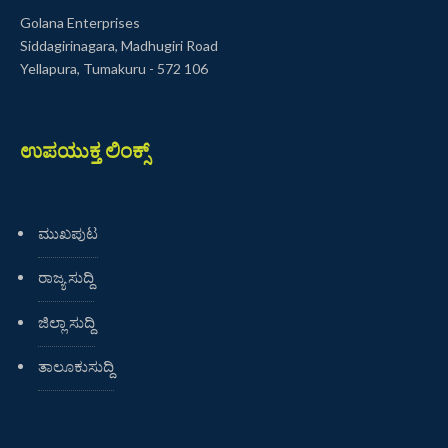
Golana Enterprises
Siddagirinagara, Madhugiri Road
Yellapura, Tumakuru - 572 106
ಉಪಯುಕ್ತ ಲಿಂಕ್ಸ್
ಮುಖಪುಟ
ರಾಜ್ಯ ಸುದ್ದಿ
ಜಿಲ್ಲಾ ಸುದ್ದಿ
ತಾಲೂಕುಸುದ್ದಿ