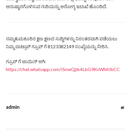
ಅನುಷ್ಠಾನಗೊಳಿಸುವ ಗುರಿಯನ್ನು ಆರೋಗ್ಯ ಇಲಾಖೆ ಹೊಂದಿದೆ.
ನಮ್ಮತುಮಕೂರಿನ ಕ್ಷಣ ಕ್ಷಣದ ಸುದ್ದಿಗಳನ್ನು ನಿರಂತರವಾಗಿ ಪಡೆಯಲು
ನಿಮ್ಮ ವಾಟ್ಸಾಪ್ ಗ್ರೂಪ್ ಗೆ 8123382149 ಸಂಖ್ಯೆಯನ್ನು ಸೇರಿಸಿ.
ಗ್ರೂಪ್ ಗೆ ಜಾಯಿನ್ ಆಗಿ:
https://chat.whatsapp.com/ISmeQjik4LbG9KvWhKlbCC
admin
Web