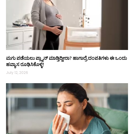
ಮಗು ಪಡೆಯಲು ಪ್ಲ್ಯಾನ್ ಮಾಡ್ತಿದ್ದೀರಾ? ಹಾಗಾದ್ರೆ ದಂಪತಿಗಳು ಈ ಒಂದು
ಹವ್ಯಾಸ ರೂಢಿಸಿಕೊಳ್ಳಿ!
July 12, 2026