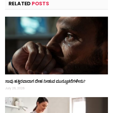
RELATED
POSTS
ಸಾವು ಹತ್ತಿರವಾದಾಗ ದೇಹ ನೀಡುವ ಮುನ್ಸೂಚನೆಗಳೇನು?
July 26, 2026