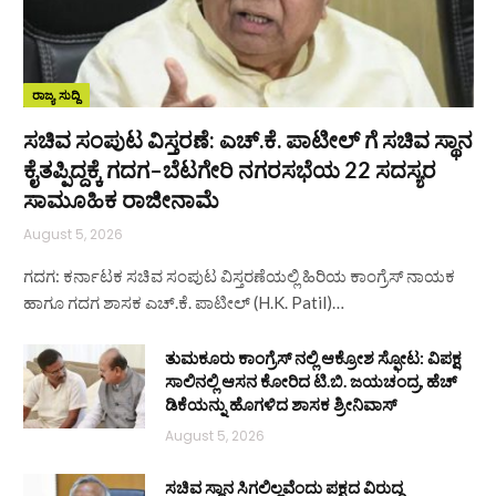
ರಾಜ್ಯ ಸುದ್ದಿ
ಸಚಿವ ಸಂಪುಟ ವಿಸ್ತರಣೆ: ಎಚ್.ಕೆ. ಪಾಟೀಲ್ ಗೆ ಸಚಿವ ಸ್ಥಾನ
ಕೈತಪ್ಪಿದ್ದಕ್ಕೆ ಗದಗ–ಬೆಟಗೇರಿ ನಗರಸಭೆಯ 22 ಸದಸ್ಯರ
ಸಾಮೂಹಿಕ ರಾಜೀನಾಮೆ
August 5, 2026
ಗದಗ: ಕರ್ನಾಟಕ ಸಚಿವ ಸಂಪುಟ ವಿಸ್ತರಣೆಯಲ್ಲಿ ಹಿರಿಯ ಕಾಂಗ್ರೆಸ್ ನಾಯಕ
ಹಾಗೂ ಗದಗ ಶಾಸಕ ಎಚ್.ಕೆ. ಪಾಟೀಲ್ (H.K. Patil)…
ತುಮಕೂರು ಕಾಂಗ್ರೆಸ್ ನಲ್ಲಿ ಆಕ್ರೋಶ ಸ್ಫೋಟ: ವಿಪಕ್ಷ
ಸಾಲಿನಲ್ಲಿ ಆಸನ ಕೋರಿದ ಟಿ.ಬಿ. ಜಯಚಂದ್ರ, ಹೆಚ್
ಡಿಕೆಯನ್ನು ಹೊಗಳಿದ ಶಾಸಕ ಶ್ರೀನಿವಾಸ್
August 5, 2026
ಸಚಿವ ಸ್ಥಾನ ಸಿಗಲಿಲ್ಲವೆಂದು ಪಕ್ಷದ ವಿರುದ್ಧ