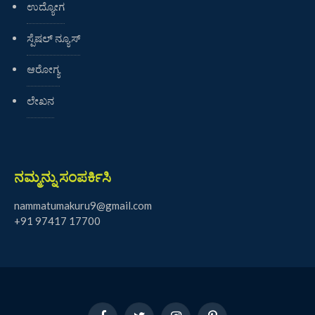
ಉದ್ಯೋಗ
ಸ್ಪೆಷಲ್ ನ್ಯೂಸ್
ಆರೋಗ್ಯ
ಲೇಖನ
ನಮ್ಮನ್ನು ಸಂಪರ್ಕಿಸಿ
nammatumakuru9@gmail.com
+91 97417 17700