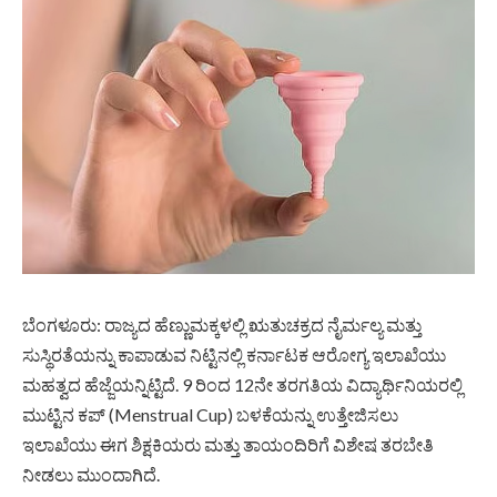
ಬೆಂಗಳೂರು: ರಾಜ್ಯದ ಹೆಣ್ಣುಮಕ್ಕಳಲ್ಲಿ ಋತುಚಕ್ರದ ನೈರ್ಮಲ್ಯ ಮತ್ತು
ಸುಸ್ಥಿರತೆಯನ್ನು ಕಾಪಾಡುವ ನಿಟ್ಟಿನಲ್ಲಿ ಕರ್ನಾಟಕ ಆರೋಗ್ಯ ಇಲಾಖೆಯು
ಮಹತ್ವದ ಹೆಜ್ಜೆಯನ್ನಿಟ್ಟಿದೆ. 9 ರಿಂದ 12ನೇ ತರಗತಿಯ ವಿದ್ಯಾರ್ಥಿನಿಯರಲ್ಲಿ
ಮುಟ್ಟಿನ ಕಪ್ (Menstrual Cup) ಬಳಕೆಯನ್ನು ಉತ್ತೇಜಿಸಲು
ಇಲಾಖೆಯು ಈಗ ಶಿಕ್ಷಕಿಯರು ಮತ್ತು ತಾಯಂದಿರಿಗೆ ವಿಶೇಷ ತರಬೇತಿ
ನೀಡಲು ಮುಂದಾಗಿದೆ.