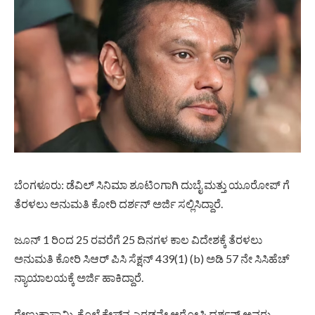
ಬೆಂಗಳೂರು: ಡೆವಿಲ್ ಸಿನಿಮಾ ಶೂಟಿಂಗಾಗಿ ದುಬೈ ಮತ್ತು ಯೂರೋಪ್‌ ಗೆ
ತೆರಳಲು ಅನುಮತಿ ಕೋರಿ ದರ್ಶನ್ ಅರ್ಜಿ ಸಲ್ಲಿಸಿದ್ದಾರೆ.
ಜೂನ್ 1 ರಿಂದ 25 ರವರೆಗೆ 25 ದಿನಗಳ ಕಾಲ ವಿದೇಶಕ್ಕೆ ತೆರಳಲು
ಅನುಮತಿ ಕೋರಿ ಸಿಆರ್‌ ಪಿಸಿ ಸೆಕ್ಷನ್ 439(1) (b) ಅಡಿ 57 ನೇ ಸಿಸಿಹೆಚ್
ನ್ಯಾಯಾಲಯಕ್ಕೆ ಅರ್ಜಿ ಹಾಕಿದ್ದಾರೆ.
ರೇಣುಕಾಸ್ವಾಮಿ ಕೊಲೆ ಕೇಸ್​ನ ಎರಡನೇ ಆರೋಪಿ ದರ್ಶನ್ ಅವರು