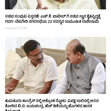
ಸಚಿವ ಸಂಪುಟ ವಿಸ್ತರಣೆ: ಎಚ್.ಕೆ. ಪಾಟೀಲ್ ಗೆ ಸಚಿವ ಸ್ಥಾನ ಕೈತಪ್ಪಿದ್ದಕ್ಕೆ
ಗದಗ–ಬೆಟಗೇರಿ ನಗರಸಭೆಯ 22 ಸದಸ್ಯರ ಸಾಮೂಹಿಕ ರಾಜೀನಾಮೆ
August 5, 2026
ತುಮಕೂರು ಕಾಂಗ್ರೆಸ್ ನಲ್ಲಿ ಆಕ್ರೋಶ ಸ್ಫೋಟ: ವಿಪಕ್ಷ ಸಾಲಿನಲ್ಲಿ ಆಸನ
ಕೋರಿದ ಟಿ.ಬಿ. ಜಯಚಂದ್ರ, ಹೆಚ್ ಡಿಕೆಯನ್ನು ಹೊಗಳಿದ ಶಾಸಕ
ಶ್ರೀನಿವಾಸ್