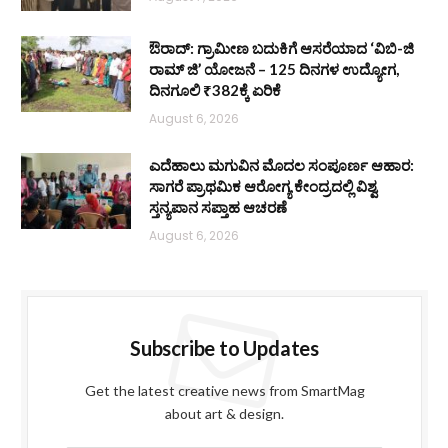
ಔರಾದ್: ಗ್ರಾಮೀಣ ಬದುಕಿಗೆ ಆಸರೆಯಾದ ‘ವಿಬಿ-ಜಿ
ರಾಮ್ ಜಿ’ ಯೋಜನೆ – 125 ದಿನಗಳ ಉದ್ಯೋಗ,
ದಿನಗೂಲಿ ₹382ಕ್ಕೆ ಏರಿಕೆ
August 6, 2026
ಎದೆಹಾಲು ಮಗುವಿನ ಮೊದಲ ಸಂಪೂರ್ಣ ಆಹಾರ:
ಸಾಗರೆ ಪ್ರಾಥಮಿಕ ಆರೋಗ್ಯ ಕೇಂದ್ರದಲ್ಲಿ ವಿಶ್ವ
ಸ್ತನ್ಯಪಾನ ಸಪ್ತಾಹ ಆಚರಣೆ
August 6, 2026
Subscribe to Updates
Get the latest creative news from SmartMag
about art & design.