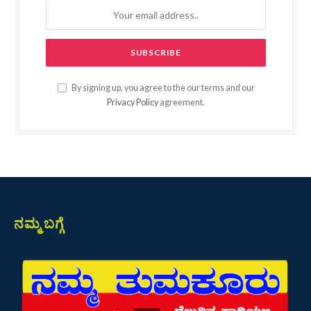
By signing up, you agree to the our terms and our
Privacy Policy
agreement.
ನಮ್ಮ ಬಗ್ಗೆ