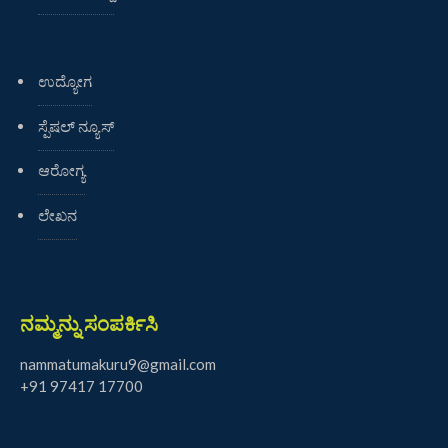
ಉದ್ಯೋಗ
ಸ್ಪೆಷಲ್ ನ್ಯೂಸ್
ಆರೋಗ್ಯ
ಲೇಖನ
ನಮ್ಮನ್ನು ಸಂಪರ್ಕಿಸಿ
nammatumakuru9@gmail.com
+91 97417 17700