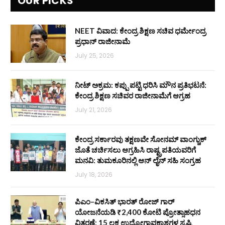
OUR PICKS
NEET ವಿವಾದ: ಕೇಂದ್ರ ಶಿಕ್ಷಣ ಸಚಿವ ಧರ್ಮೇಂದ್ರ
ಪ್ರಧಾನ್ ರಾಜೀನಾಮೆ
July 25, 2026
ನೀಟ್ ಅಕ್ರಮ: ಕಪ್ಪು ಪಟ್ಟಿ ಧರಿಸಿ ಮೌನ ಪ್ರತಿಭಟನೆ:
ಕೇಂದ್ರ ಶಿಕ್ಷಣ ಸಚಿವರ ರಾಜೀನಾಮೆಗೆ ಆಗ್ರಹ
July 21, 2026
ಕೇಂದ್ರ ಸರ್ಕಾರವು ತಕ್ಷಣವೇ ಸೋನಮ್ ವಾಂಗ್ಚುಕ್
ಜೊತೆ ಚರ್ಚಿಸಲು ಆಗ್ರಹಿಸಿ ರಾಷ್ಟ್ರಪತಿಯವರಿಗೆ
ಮನವಿ: ತುಮಕೂರಿನಲ್ಲಿ ಆನ್‌ ಲೈನ್ ಸಹಿ ಸಂಗ್ರಹ
July 18, 2026
ಪಿಎಂ–ವಿಕಸಿತ್ ಭಾರತ್ ರೋಜ್‌ ಗಾರ್
ಯೋಜನೆಯಡಿ ₹2,400 ಕೋಟಿ ಪ್ರೋತ್ಸಾಹಧನ
ವಿತರಣೆ: 15 ಲಕ್ಷ ಉದ್ಯೋಗಾವಕಾಶಗಳ ಸೃಷ್ಟಿ