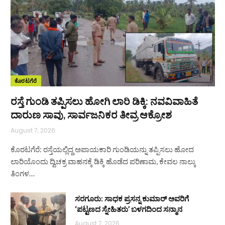
ಕೊರಟಗೆರೆ
ರಸ್ತೆ ಗುಂಡಿ ತಪ್ಪಿಸಲು ಹೋಗಿ ಲಾರಿ ಡಿಕ್ಕಿ: ನವವಿವಾಹಿತೆ
ದಾರುಣ ಸಾವು, ಸಾರ್ವಜನಿಕರ ತೀವ್ರ ಆಕ್ರೋಶ
August 7, 2026
ಕೊರಟಗೆರೆ: ರಸ್ತೆಯಲ್ಲಿದ್ದ ಅಪಾಯಕಾರಿ ಗುಂಡಿಯನ್ನು ತಪ್ಪಿಸಲು ಹೋದ
ಲಾರಿಯೊಂದು ದ್ವಿಚಕ್ರ ವಾಹನಕ್ಕೆ ಡಿಕ್ಕಿ ಹೊಡೆದ ಪರಿಣಾಮ, ಕೇವಲ ನಾಲ್ಕು
ತಿಂಗಳ…
ಸರಗೂರು: ಸಾಧಕ ಪ್ರಸನ್ನ ಕುಮಾರ್ ಅವರಿಗೆ
‘ಪಟ್ಟಣದ ಸ್ನೇಹಿತರು’ ಬಳಗದಿಂದ ಸನ್ಮಾನ
August 7, 2026