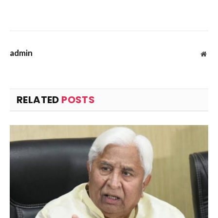
admin
Web
RELATED
POSTS