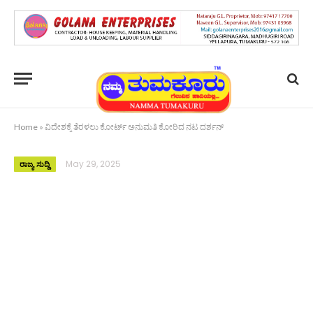
Home
»
ವಿದೇಶಕ್ಕೆ ತೆರಳಲು ಕೋರ್ಟ್ ಅನುಮತಿ ಕೋರಿದ ನಟ ದರ್ಶನ್
May 29, 2025
ರಾಜ್ಯ ಸುದ್ದಿ