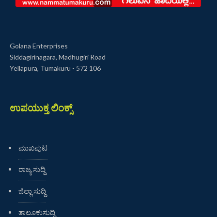
Golana Enterprises
Siddagirinagara, Madhugiri Road
Yellapura, Tumakuru - 572 106
ಉಪಯುಕ್ತ ಲಿಂಕ್ಸ್
ಮುಖಪುಟ
ರಾಜ್ಯ ಸುದ್ದಿ
ಜಿಲ್ಲಾ ಸುದ್ದಿ
ತಾಲೂಕುಸುದ್ದಿ