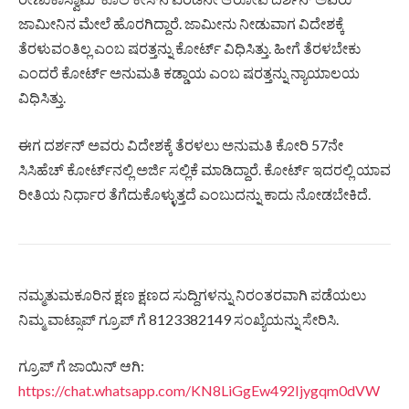
ಜಾಮೀನಿನ ಮೇಲೆ ಹೊರಗಿದ್ದಾರೆ. ಜಾಮೀನು ನೀಡುವಾಗ ವಿದೇಶಕ್ಕೆ
ತೆರಳುವಂತಿಲ್ಲ ಎಂಬ ಷರತ್ತನ್ನು ಕೋರ್ಟ್ ವಿಧಿಸಿತ್ತು. ಹೀಗೆ ತೆರಳಬೇಕು
ಎಂದರೆ ಕೋರ್ಟ್ ಅನುಮತಿ ಕಡ್ಡಾಯ ಎಂಬ ಷರತ್ತನ್ನು ನ್ಯಾಯಾಲಯ
ವಿಧಿಸಿತ್ತು.
ಈಗ ದರ್ಶನ್ ಅವರು ವಿದೇಶಕ್ಕೆ ತೆರಳಲು ಅನುಮತಿ ಕೋರಿ 57ನೇ
ಸಿಸಿಹೆಚ್ ಕೋರ್ಟ್​ನಲ್ಲಿ ಅರ್ಜಿ ಸಲ್ಲಿಕೆ ಮಾಡಿದ್ದಾರೆ. ಕೋರ್ಟ್ ಇದರಲ್ಲಿ ಯಾವ
ರೀತಿಯ ನಿರ್ಧಾರ ತೆಗೆದುಕೊಳ್ಳುತ್ತದೆ ಎಂಬುದನ್ನು ಕಾದು ನೋಡಬೇಕಿದೆ.
ನಮ್ಮತುಮಕೂರಿನ ಕ್ಷಣ ಕ್ಷಣದ ಸುದ್ದಿಗಳನ್ನು ನಿರಂತರವಾಗಿ ಪಡೆಯಲು
ನಿಮ್ಮ ವಾಟ್ಸಾಪ್ ಗ್ರೂಪ್ ಗೆ 8123382149 ಸಂಖ್ಯೆಯನ್ನು ಸೇರಿಸಿ.
ಗ್ರೂಪ್ ಗೆ ಜಾಯಿನ್ ಆಗಿ:
https://chat.whatsapp.com/KN8LiGgEw492Ijygqm0dVW