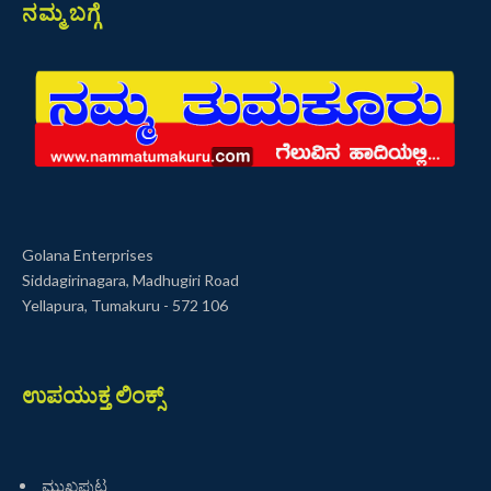
ನಮ್ಮ ಬಗ್ಗೆ
Golana Enterprises
Siddagirinagara, Madhugiri Road
Yellapura, Tumakuru - 572 106
ಉಪಯುಕ್ತ ಲಿಂಕ್ಸ್
ಮುಖಪುಟ