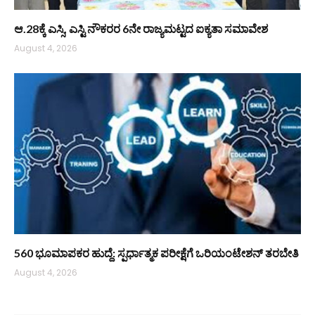
ಆ.28ಕ್ಕೆ ಎಸ್ಸಿ, ಎಸ್ಟಿ ನೌಕರರ 6ನೇ ರಾಜ್ಯಮಟ್ಟದ ಐಕ್ಯತಾ ಸಮಾವೇಶ
August 4, 2026
560 ಭೂಮಾಪಕರ ಹುದ್ದೆ: ಸ್ಪರ್ಧಾತ್ಮಕ ಪರೀಕ್ಷೆಗೆ ಒರಿಯಂಟೇಶನ್ ತರಬೇತಿ
August 4, 2026