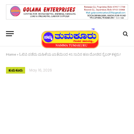
Home
»
ಓಟಿಪಿ ಪಡೆದು ಮಹಿಳೆಯ ಖಾತೆಯಿಂದ 41 ಸಾವಿರ ಹಣ ದೋಚಿದ ಸೈಬರ್ ಕಳ್ಳರು!
May 16, 2026
ತುಮಕೂರು