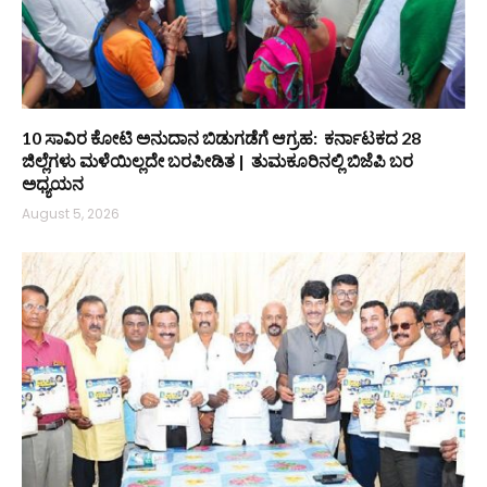
10 ಸಾವಿರ ಕೋಟಿ ಅನುದಾನ ಬಿಡುಗಡೆಗೆ ಆಗ್ರಹ: ಕರ್ನಾಟಕದ 28
ಜಿಲ್ಲೆಗಳು ಮಳೆಯಿಲ್ಲದೇ ಬರಪೀಡಿತ | ತುಮಕೂರಿನಲ್ಲಿ ಬಿಜೆಪಿ ಬರ
ಅಧ್ಯಯನ
August 5, 2026