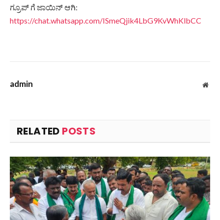
ಗ್ರೂಪ್ ಗೆ ಜಾಯಿನ್ ಆಗಿ:
https://chat.whatsapp.com/ISmeQjik4LbG9KvWhKlbCC
admin
Web
RELATED
POSTS