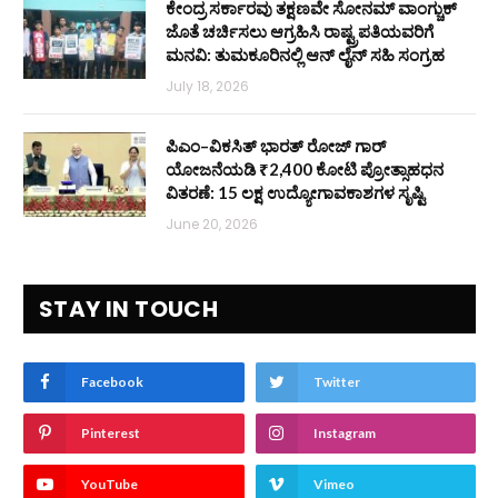
ಕೇಂದ್ರ ಸರ್ಕಾರವು ತಕ್ಷಣವೇ ಸೋನಮ್ ವಾಂಗ್ಚುಕ್
ಜೊತೆ ಚರ್ಚಿಸಲು ಆಗ್ರಹಿಸಿ ರಾಷ್ಟ್ರಪತಿಯವರಿಗೆ
ಮನವಿ: ತುಮಕೂರಿನಲ್ಲಿ ಆನ್‌ ಲೈನ್ ಸಹಿ ಸಂಗ್ರಹ
July 18, 2026
ಪಿಎಂ–ವಿಕಸಿತ್ ಭಾರತ್ ರೋಜ್‌ ಗಾರ್
ಯೋಜನೆಯಡಿ ₹2,400 ಕೋಟಿ ಪ್ರೋತ್ಸಾಹಧನ
ವಿತರಣೆ: 15 ಲಕ್ಷ ಉದ್ಯೋಗಾವಕಾಶಗಳ ಸೃಷ್ಟಿ
June 20, 2026
STAY IN TOUCH
Facebook
Twitter
Pinterest
Instagram
YouTube
Vimeo