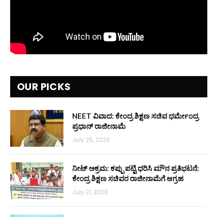
OUR PICKS
NEET ವಿವಾದ: ಕೇಂದ್ರ ಶಿಕ್ಷಣ ಸಚಿವ ಧರ್ಮೇಂದ್ರ
ಪ್ರಧಾನ್ ರಾಜೀನಾಮೆ
July 25, 2026
ನೀಟ್ ಅಕ್ರಮ: ಕಪ್ಪು ಪಟ್ಟಿ ಧರಿಸಿ ಮೌನ ಪ್ರತಿಭಟನೆ:
ಕೇಂದ್ರ ಶಿಕ್ಷಣ ಸಚಿವರ ರಾಜೀನಾಮೆಗೆ ಆಗ್ರಹ
July 21, 2026