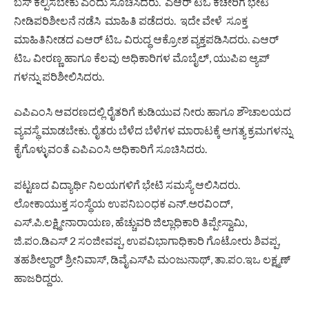
ಬಸ್ ಕಲ್ಪಿಸಬೇಕು ಎಂದು ಸೂಚಿಸಿದರು. ಎಆರ್‌ ಟಿಒ ಕಚೇರಿಗೆ ಭೇಟಿ
ನೀಡಿಪರಿಶೀಲನೆ ನಡೆಸಿ ಮಾಹಿತಿ ಪಡೆದರು. ಇದೇ ವೇಳೆ ಸೂಕ್ತ
ಮಾಹಿತಿನೀಡದ ಎಆರ್‌ ಟಿಒ ವಿರುದ್ಧ ಆಕ್ರೋಶ ವ್ಯಕ್ತಪಡಿಸಿದರು. ಎಆರ್‌
ಟಿಒ ವೀರಣ್ಣ ಹಾಗೂ ಕೆಲವು ಅಧಿಕಾರಿಗಳ ಮೊಬೈಲ್, ಯುಪಿಐ ಆ್ಯಪ್‌
ಗಳನ್ನು ಪರಿಶೀಲಿಸಿದರು.
ಎಪಿಎಂಸಿ ಆವರಣದಲ್ಲಿ ರೈತರಿಗೆ ಕುಡಿಯುವ ನೀರು ಹಾಗೂ ಶೌಚಾಲಯದ
ವ್ಯವಸ್ಥೆ ಮಾಡಬೇಕು. ರೈತರು ಬೆಳೆದ ಬೆಳೆಗಳ ಮಾರಾಟಕ್ಕೆ ಅಗತ್ಯ ಕ್ರಮಗಳನ್ನು
ಕೈಗೊಳ್ಳುವಂತೆ ಎಪಿಎಂಸಿ ಅಧಿಕಾರಿಗೆ ಸೂಚಿಸಿದರು.
ಪಟ್ಟಣದ ವಿದ್ಯಾರ್ಥಿ ನಿಲಯಗಳಿಗೆ ಭೇಟಿ ಸಮಸ್ಯೆ ಆಲಿಸಿದರು.
ಲೋಕಾಯುಕ್ತ ಸಂಸ್ಥೆಯ ಉಪನಿಬಂಧಕ ಎನ್.ಅರವಿಂದ್,
ಎಸ್.ಪಿ.ಲಕ್ಷ್ಮೀನಾರಾಯಣ, ಹೆಚ್ಚುವರಿ ಜಿಲ್ಲಾಧಿಕಾರಿ ತಿಪ್ಪೇಸ್ವಾಮಿ,
ಜಿ.ಪಂ.ಡಿಎಸ್‌ 2 ಸಂಜೀವಪ್ಪ, ಉಪವಿಭಾಗಾಧಿಕಾರಿ ಗೊಟೋರು ಶಿವಪ್ಪ,
ತಹಶೀಲ್ದಾರ್ ಶ್ರೀನಿವಾಸ್, ಡಿವೈಎಸ್‌ಪಿ ಮಂಜುನಾಥ್‌, ತಾ.ಪಂ.ಇಒ ಲಕ್ಷ್ಮಣ್
ಹಾಜರಿದ್ದರು.