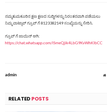
ನಮ್ಮತುಮಕೂರಿನ ಕ್ಷಣ ಕ್ಷಣದ ಸುದ್ದಿಗಳನ್ನು ನಿರಂತರವಾಗಿ ಪಡೆಯಲು
ನಿಮ್ಮ ವಾಟ್ಸಾಪ್ ಗ್ರೂಪ್ ಗೆ 8123382149 ಸಂಖ್ಯೆಯನ್ನು ಸೇರಿಸಿ.
ಗ್ರೂಪ್ ಗೆ ಜಾಯಿನ್ ಆಗಿ:
https://chat.whatsapp.com/ISmeQjik4LbG9KvWhKlbCC
admin
Web
RELATED
POSTS