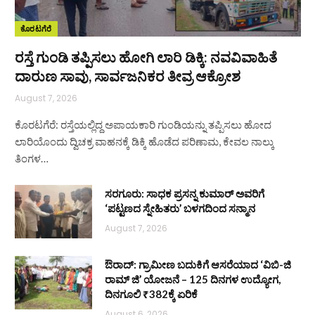
ಕೊರಟಗೆರೆ
ರಸ್ತೆ ಗುಂಡಿ ತಪ್ಪಿಸಲು ಹೋಗಿ ಲಾರಿ ಡಿಕ್ಕಿ: ನವವಿವಾಹಿತೆ
ದಾರುಣ ಸಾವು, ಸಾರ್ವಜನಿಕರ ತೀವ್ರ ಆಕ್ರೋಶ
August 7, 2026
ಕೊರಟಗೆರೆ: ರಸ್ತೆಯಲ್ಲಿದ್ದ ಅಪಾಯಕಾರಿ ಗುಂಡಿಯನ್ನು ತಪ್ಪಿಸಲು ಹೋದ
ಲಾರಿಯೊಂದು ದ್ವಿಚಕ್ರ ವಾಹನಕ್ಕೆ ಡಿಕ್ಕಿ ಹೊಡೆದ ಪರಿಣಾಮ, ಕೇವಲ ನಾಲ್ಕು
ತಿಂಗಳ…
ಸರಗೂರು: ಸಾಧಕ ಪ್ರಸನ್ನ ಕುಮಾರ್ ಅವರಿಗೆ
‘ಪಟ್ಟಣದ ಸ್ನೇಹಿತರು’ ಬಳಗದಿಂದ ಸನ್ಮಾನ
August 7, 2026
ಔರಾದ್: ಗ್ರಾಮೀಣ ಬದುಕಿಗೆ ಆಸರೆಯಾದ ‘ವಿಬಿ-ಜಿ
ರಾಮ್ ಜಿ’ ಯೋಜನೆ – 125 ದಿನಗಳ ಉದ್ಯೋಗ,
ದಿನಗೂಲಿ ₹382ಕ್ಕೆ ಏರಿಕೆ
August 6, 2026