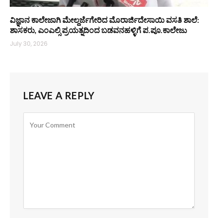
ವಿಜ್ಞಾನ ಕಾಲೇಜಾಗಿ ಮೇಲ್ದರ್ಜೆಗೇರಿದ ಮೊರಾರ್ಜಿದೇಸಾಯಿ ವಸತಿ ಶಾಲೆ:
ಶಾಸಕರು, ಎಂಎಲ್ಸಿ ಪ್ರಯತ್ನದಿಂದ ಬಡವನಹಳ್ಳಿಗೆ ಪ.ಪೂ.ಕಾಲೇಜು
July 30, 2026
LEAVE A REPLY