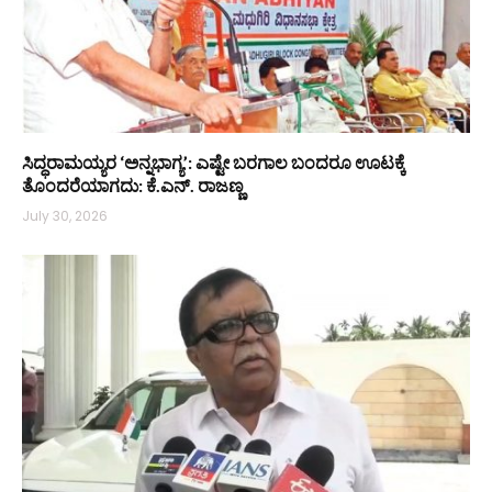
ಸಿದ್ಧರಾಮಯ್ಯರ ‘ಅನ್ನಭಾಗ್ಯ’: ಎಷ್ಟೇ ಬರಗಾಲ ಬಂದರೂ ಊಟಕ್ಕೆ
ತೊಂದರೆಯಾಗದು: ಕೆ.ಎನ್. ರಾಜಣ್ಣ
July 30, 2026