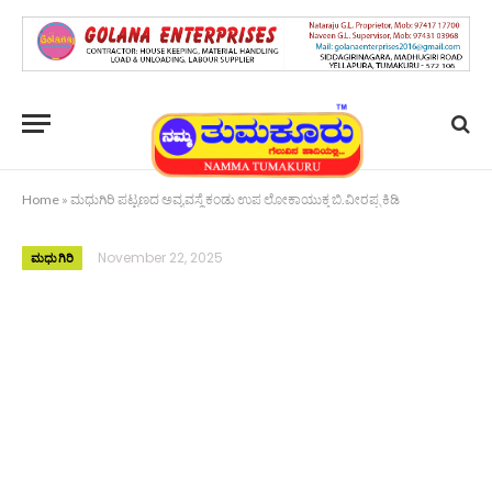
Home
»
ಮಧುಗಿರಿ ಪಟ್ಟಣದ ಅವ್ಯವಸ್ಥೆ ಕಂಡು ಉಪ ಲೋಕಾಯುಕ್ತ ಬಿ.ವೀರಪ್ಪ ಕಿಡಿ
November 22, 2025
ಮಧುಗಿರಿ