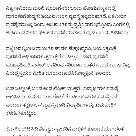
ನಿತ್ಯ ಸಾವಿರಾರು ಮಂದಿ ಪ್ರಯಾಣಿಕರು ಬಂದು ಹೋಗುವ ಸ್ಥಳದಲ್ಲಿ
ನಾಗರಿಕರಿಗೆ ಶುದ್ಧ ಕುಡಿಯುವ ನೀರಿನ ವ್ಯವಸ್ಥೆ ಇಲ್ಲದಂತಾಗಿದೆ. ಏಕೆ ನೀರಿನ
ವ್ಯವಸ್ಥೆ ಮಾಡಿಲ್ಲ ಎಂದು ಅಧಿಕಾರಿಗಳನ್ನು ಪ್ರಶ್ನಿಸಿದಾಗ ಇನ್ನೊಂದು ತಿಂಗಳಲ್ಲಿ
ಕುಡಿಯುವ ನೀರಿನ ಘಟಕದ ವ್ಯವಸ್ಥೆ ಮಾಡಲಾಗುವುದು ಎಂದು ತಿಳಿಸಿದರು.
ಪಟ್ಟಣದಲ್ಲಿ ಬೀದಿ ನಾಯಿಗಳ ಹಾವಳಿ ಹೆಚ್ಚಾಗಿದ್ದರೂ, ನಿಯಂತ್ರಣಕ್ಕೆ
ಪುರಸಭೆ ಅಧಿಕಾರಿಗಳು ಕ್ರಮ ಕೈಗೊಂಡಿಲ್ಲ ಎಂದಾಗ, ಪುರಸಭೆ
ಮುಖ್ಯಾಧಿಕಾರಿ ಸುರೇಶ್ ಅವರಿಂದ ಸರಿಯಾದ ಉತ್ತರ ಬಾರದ ಕಾರಣ ‘ನಿನ್ನ
ವಿರುದ್ಧ ಸ್ವಯಂ ಪ್ರೇರಿತ ದೂರು ದಾಖಲಿಸಿಕೊಳ್ಳುತ್ತೇನೆ’ ಎಂದರು.
ಬಸ್‌ ನಿಲ್ದಾಣಕ್ಕೆ ಬಂದ ಉಪ ಲೋಕಾಯುಕ್ತರು, ವಿದ್ಯಾರ್ಥಿಗಳ ಸಮಸ್ಯೆ
ಆಲಿಸಿದರು. ತುಮಕೂರು ಕಾಲೇಜಿಗೆ ತೆರಳಲು ಬಸ್‌ ಗಳ ಸಮಸ್ಯೆ ಇದೆ
ಎಂದಾಗ, ತಕ್ಷಣ ಬಸ್ ವ್ಯವಸ್ಥೆ ಮಾಡಿ ವಿದ್ಯಾರ್ಥಿಗಳನ್ನು ತುಮಕೂರಿಗೆ
ಕಳುಹಿಸಿಕೊಟ್ಟರು.
ಕೆಎಸ್‌ ಆರ್‌ ಟಿಸಿ ಡಿಪೊ ವ್ಯವಸ್ಥಾಪಕರಿಗೆ ಮಕ್ಕಳಿಗೆ ತೊಂದರೆಯಾಗದಂತೆ