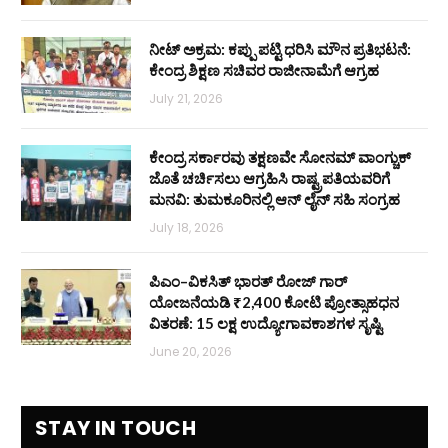
ನೀಟ್ ಅಕ್ರಮ: ಕಪ್ಪು ಪಟ್ಟಿ ಧರಿಸಿ ಮೌನ ಪ್ರತಿಭಟನೆ:
ಕೇಂದ್ರ ಶಿಕ್ಷಣ ಸಚಿವರ ರಾಜೀನಾಮೆಗೆ ಆಗ್ರಹ
July 21, 2026
ಕೇಂದ್ರ ಸರ್ಕಾರವು ತಕ್ಷಣವೇ ಸೋನಮ್ ವಾಂಗ್ಚುಕ್
ಜೊತೆ ಚರ್ಚಿಸಲು ಆಗ್ರಹಿಸಿ ರಾಷ್ಟ್ರಪತಿಯವರಿಗೆ
ಮನವಿ: ತುಮಕೂರಿನಲ್ಲಿ ಆನ್‌ ಲೈನ್ ಸಹಿ ಸಂಗ್ರಹ
July 18, 2026
ಪಿಎಂ–ವಿಕಸಿತ್ ಭಾರತ್ ರೋಜ್‌ ಗಾರ್
ಯೋಜನೆಯಡಿ ₹2,400 ಕೋಟಿ ಪ್ರೋತ್ಸಾಹಧನ
ವಿತರಣೆ: 15 ಲಕ್ಷ ಉದ್ಯೋಗಾವಕಾಶಗಳ ಸೃಷ್ಟಿ
June 20, 2026
STAY IN TOUCH