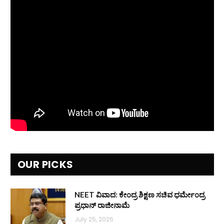
OUR PICKS
NEET ವಿವಾದ: ಕೇಂದ್ರ ಶಿಕ್ಷಣ ಸಚಿವ ಧರ್ಮೇಂದ್ರ
ಪ್ರಧಾನ್ ರಾಜೀನಾಮೆ
July 25, 2026