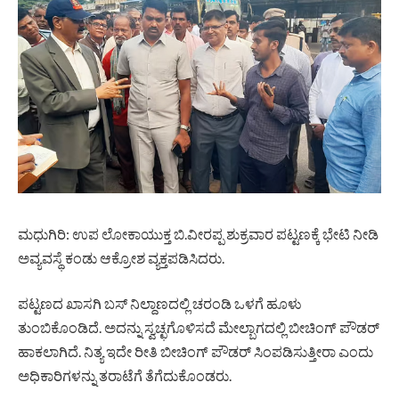
ಮಧುಗಿರಿ: ಉಪ ಲೋಕಾಯುಕ್ತ ಬಿ.ವೀರಪ್ಪ ಶುಕ್ರವಾರ ಪಟ್ಟಣಕ್ಕೆ ಭೇಟಿ ನೀಡಿ
ಅವ್ಯವಸ್ಥೆ ಕಂಡು ಆಕ್ರೋಶ ವ್ಯಕ್ತಪಡಿಸಿದರು.
ಪಟ್ಟಣದ ಖಾಸಗಿ ಬಸ್‌ ನಿಲ್ದಾಣದಲ್ಲಿ ಚರಂಡಿ ಒಳಗೆ ಹೂಳು
ತುಂಬಿಕೊಂಡಿದೆ. ಅದನ್ನು ಸ್ವಚ್ಛಗೊಳಿಸದೆ ಮೇಲ್ಬಾಗದಲ್ಲಿ ಬೀಚಿಂಗ್ ಪೌಡರ್
ಹಾಕಲಾಗಿದೆ. ನಿತ್ಯ ಇದೇ ರೀತಿ ಬೀಚಿಂಗ್ ಪೌಡರ್ ಸಿಂಪಡಿಸುತ್ತೀರಾ ಎಂದು
ಅಧಿಕಾರಿಗಳನ್ನು ತರಾಟೆಗೆ ತೆಗೆದುಕೊಂಡರು.