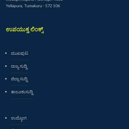
Yellapura, Tumakuru - 572 106
ಉಪಯುಕ್ತ ಲಿಂಕ್ಸ್
ಮುಖಪುಟ
ರಾಜ್ಯ ಸುದ್ದಿ
ಜಿಲ್ಲಾ ಸುದ್ದಿ
ತಾಲೂಕುಸುದ್ದಿ
ಉದ್ಯೋಗ