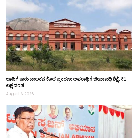
ಬಾಡಿಗೆ ಕಾರು ಚಾಲಕನ ಕೊಲೆ ಪ್ರಕರಣ: ಅಪರಾಧಿಗೆ ಜೀವಾವಧಿ ಶಿಕ್ಷೆ, ₹1
ಲಕ್ಷ ದಂಡ
August 6, 2026