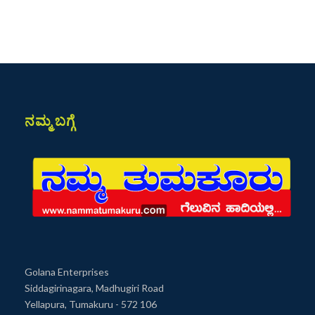
ನಮ್ಮ ಬಗ್ಗೆ
Golana Enterprises
Siddagirinagara, Madhugiri Road
Yellapura, Tumakuru - 572 106