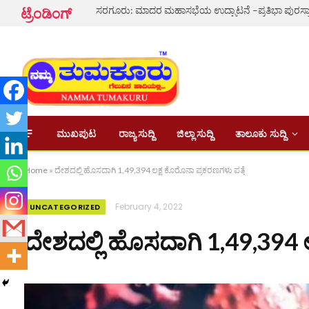
ಟ್ರೆಂಡಿಂಗ್
ಮುಖಪುಟ
ರಾಜ್ಯ ಸುದ್ದಿ
ಜಿಲ್ಲಾ ಸುದ್ದಿ
ತಾಲೂಕು ಸುದ್ದಿ
Home
»
ದೇಶದಲ್ಲಿ ಹೊಸದಾಗಿ 1,49,394 ಲಕ್ಷ ಕೊರೊನಾ ಪ್ರಕರಣಗಳು ಪತ್ತೆ
February 4, 2022
UNCATEGORIZED
ದೇಶದಲ್ಲಿ ಹೊಸದಾಗಿ 1,49,394 ಲ