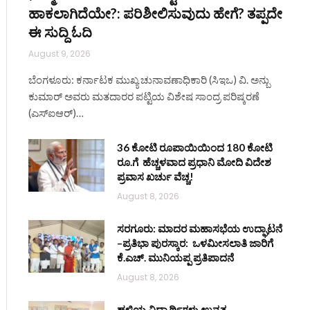
ಹಾಕಲಾಗಿದೆಯೇ?: ಪರಿಶೀಲಿಸುವುದು ಹೇಗೆ? ತಪ್ಪದೇ
ಈ ಸುದ್ದಿ ಓದಿ
August 9, 2026
ಬೆಂಗಳೂರು: ಕರ್ನಾಟಕ ಮುಖ್ಯ ಚುನಾವಣಾಧಿಕಾರಿ (ಸಿಇಒ) ವಿ. ಅನ್ಬು
ಕುಮಾರ್ ಅವರು ಮತದಾರರ ಪಟ್ಟಿಯ ವಿಶೇಷ ಸಾಂದ್ರ ಪರಿಷ್ಕರಣೆ
(ಎಸ್‌ಐಆರ್)…
36 ಕೋಟಿ ರೂಪಾಯಿಯಿಂದ 180 ಕೋಟಿ
ರೂ.ಗೆ ಹೆಚ್ಚಳವಾದ ಪ್ರಧಾನಿ ಮೋದಿ ವಿದೇಶ
ಪ್ರವಾಸ ಖರ್ಚು ವೆಚ್ಚ!
August 8, 2026
ಸರಗೂರು: ಮಾದರ ಮಹಾಸಭೆಯ ಉದ್ಘಾಟನೆ
–ಪ್ರತಿಭಾ ಪುರಸ್ಕಾರ: ಒಳಮೀಸಲಾತಿ ಜಾರಿಗೆ
ಕೆ.ಎಚ್. ಮುನಿಯಪ್ಪ ಪ್ರತಿಪಾದನೆ
August 8, 2026
ಹಳ್ಳಿಯ ವಿದ್ಯಾರ್ಥಿಗಳು ಉನ್ನತ