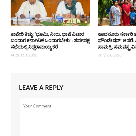
ಕಾವೇರಿ ಕಿಚ್ಚು: ‘ಭೂಮಿ, ನೀರು, ಭಾಷೆ ವಿಚಾರ
ಹಾದನೂರು ಸರ್ಕಾರಿ ಶಾಲೆ
ಬಂದಾಗ ಕರ್ನಾಟಕ ಒಂದಾಗಬೇಕು’ : ಸರ್ವಪಕ್ಷ
ಫೌಂಡೇಷನ್’ ಆಸರೆ: ವಿ
ಸಭೆಯಲ್ಲಿ ಸಿದ್ದರಾಮಯ್ಯ ಕರೆ
ಸಾಮಗ್ರಿ, ಸಮವಸ್ತ್ರ ವ
August 3, 2026
July 28, 2026
LEAVE A REPLY