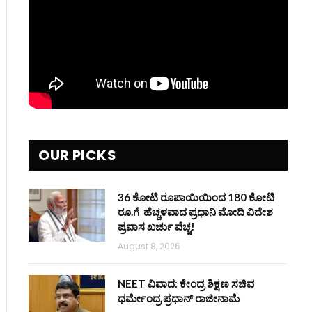
OUR PICKS
36 ಕೋಟಿ ರೂಪಾಯಿಯಿಂದ 180 ಕೋಟಿ
ರೂ.ಗೆ ಹೆಚ್ಚಳವಾದ ಪ್ರಧಾನಿ ಮೋದಿ ವಿದೇಶ
ಪ್ರವಾಸ ಖರ್ಚು ವೆಚ್ಚ!
August 8, 2026
NEET ವಿವಾದ: ಕೇಂದ್ರ ಶಿಕ್ಷಣ ಸಚಿವ
ಧರ್ಮೇಂದ್ರ ಪ್ರಧಾನ್ ರಾಜೀನಾಮೆ