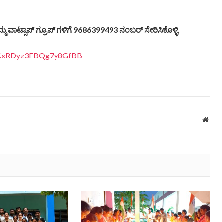
್ಮ ವಾಟ್ಸಾಪ್ ಗ್ರೂಪ್ ಗಳಿಗೆ 9686399493 ನಂಬರ್ ಸೇರಿಸಿಕೊಳ್ಳಿ.
3qCxRDyz3FBQg7y8GfBB
Webs