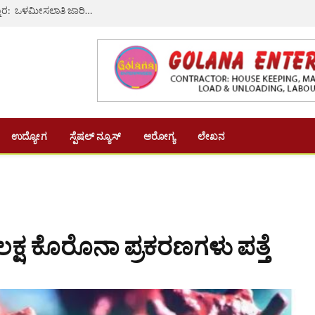
ಸರಗೂರು: ಮಾದರ ಮಹಾಸಭೆಯ ಉದ್ಘಾಟನೆ –ಪ್ರತಿಭಾ ಪುರಸ್ಕಾರ: ಒಳಮೀಸಲಾತಿ ಜಾರಿಗೆ ಕೆ.ಎಚ್. ಮುನಿಯಪ್ಪ ಪ್ರತಿಪಾದನೆ
ಉದ್ಯೋಗ
ಸ್ಪೆಷಲ್ ನ್ಯೂಸ್
ಆರೋಗ್ಯ
ಲೇಖನ
ಕ್ಷ ಕೊರೊನಾ ಪ್ರಕರಣಗಳು ಪತ್ತೆ