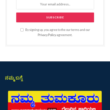
By signing up, you agree to the our terms and our
Privacy Policy
agreement.
ನಮ್ಮ ಬಗ್ಗೆ