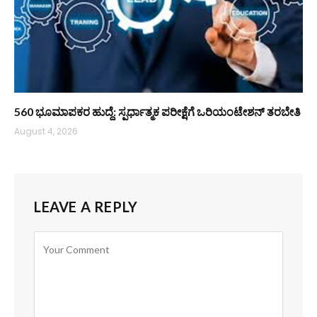
560 ಭೂಮಾಪಕರ ಹುದ್ದೆ: ಸ್ಪರ್ಧಾತ್ಮಕ ಪರೀಕ್ಷೆಗೆ ಒರಿಯಂಟೇಶನ್ ತರಬೇತಿ
August 4, 2026
LEAVE A REPLY