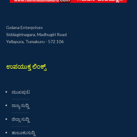
Golana Enterprises
Siddagirinagara, Madhugiri Road
Yellapura, Tumakuru - 572 106
ಉಪಯುಕ್ತ ಲಿಂಕ್ಸ್
ಮುಖಪುಟ
ರಾಜ್ಯ ಸುದ್ದಿ
ಜಿಲ್ಲಾ ಸುದ್ದಿ
ತಾಲೂಕುಸುದ್ದಿ