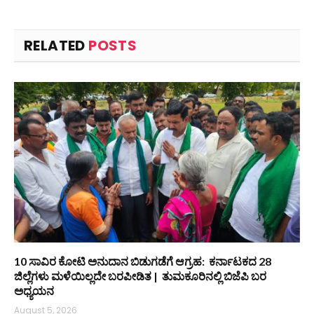
RELATED
POSTS
10 ಸಾವಿರ ಕೋಟಿ ಅನುದಾನ ಬಿಡುಗಡೆಗೆ ಆಗ್ರಹ: ಕರ್ನಾಟಕದ 28
ಜಿಲ್ಲೆಗಳು ಮಳೆಯಿಲ್ಲದೇ ಬರಪೀಡಿತ | ತುಮಕೂರಿನಲ್ಲಿ ಬಿಜೆಪಿ ಬರ
ಅಧ್ಯಯನ
August 5, 2026