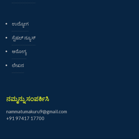
ಉದ್ಯೋಗ
ಸ್ಪೆಷಲ್ ನ್ಯೂಸ್
ಆರೋಗ್ಯ
ಲೇಖನ
ನಮ್ಮನ್ನು ಸಂಪರ್ಕಿಸಿ
nammatumakuru9@gmail.com
+91 97417 17700