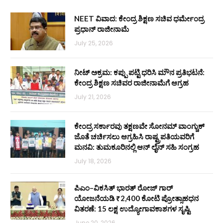
NEET ವಿವಾದ: ಕೇಂದ್ರ ಶಿಕ್ಷಣ ಸಚಿವ ಧರ್ಮೇಂದ್ರ
ಪ್ರಧಾನ್ ರಾಜೀನಾಮೆ
July 25, 2026
ನೀಟ್ ಅಕ್ರಮ: ಕಪ್ಪು ಪಟ್ಟಿ ಧರಿಸಿ ಮೌನ ಪ್ರತಿಭಟನೆ:
ಕೇಂದ್ರ ಶಿಕ್ಷಣ ಸಚಿವರ ರಾಜೀನಾಮೆಗೆ ಆಗ್ರಹ
July 21, 2026
ಕೇಂದ್ರ ಸರ್ಕಾರವು ತಕ್ಷಣವೇ ಸೋನಮ್ ವಾಂಗ್ಚುಕ್
ಜೊತೆ ಚರ್ಚಿಸಲು ಆಗ್ರಹಿಸಿ ರಾಷ್ಟ್ರಪತಿಯವರಿಗೆ
ಮನವಿ: ತುಮಕೂರಿನಲ್ಲಿ ಆನ್‌ ಲೈನ್ ಸಹಿ ಸಂಗ್ರಹ
July 18, 2026
ಪಿಎಂ–ವಿಕಸಿತ್ ಭಾರತ್ ರೋಜ್‌ ಗಾರ್
ಯೋಜನೆಯಡಿ ₹2,400 ಕೋಟಿ ಪ್ರೋತ್ಸಾಹಧನ
ವಿತರಣೆ: 15 ಲಕ್ಷ ಉದ್ಯೋಗಾವಕಾಶಗಳ ಸೃಷ್ಟಿ
June 20, 2026