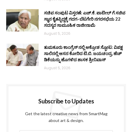
ಸಚಿವ ಸಂಪುಟ ವಿಸ್ತರಣೆ: ಎಚ್.ಕೆ. ಪಾಟೀಲ್ ಗೆ ಸಚಿವ
ಸ್ಥಾನ ಕೈತಪ್ಪಿದ್ದಕ್ಕೆ ಗದಗ–ಬೆಟಗೇರಿ ನಗರಸಭೆಯ 22
ಸದಸ್ಯರ ಸಾಮೂಹಿಕ ರಾಜೀನಾಮೆ
August 5, 2026
ತುಮಕೂರು ಕಾಂಗ್ರೆಸ್ ನಲ್ಲಿ ಆಕ್ರೋಶ ಸ್ಫೋಟ: ವಿಪಕ್ಷ
ಸಾಲಿನಲ್ಲಿ ಆಸನ ಕೋರಿದ ಟಿ.ಬಿ. ಜಯಚಂದ್ರ, ಹೆಚ್
ಡಿಕೆಯನ್ನು ಹೊಗಳಿದ ಶಾಸಕ ಶ್ರೀನಿವಾಸ್
August 5, 2026
Subscribe to Updates
Get the latest creative news from SmartMag
about art & design.