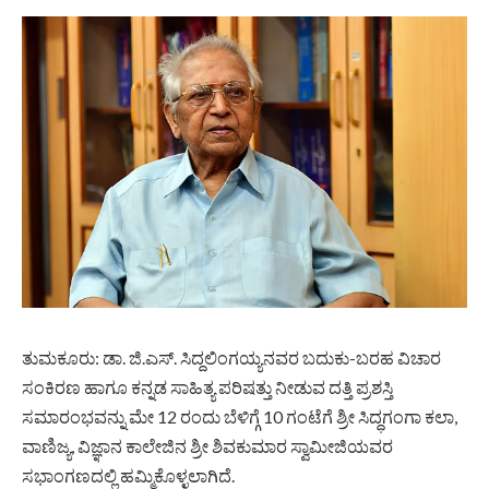
ತುಮಕೂರು: ಡಾ. ಜಿ.ಎಸ್. ಸಿದ್ದಲಿಂಗಯ್ಯನವರ ಬದುಕು-ಬರಹ ವಿಚಾರ
ಸಂಕಿರಣ ಹಾಗೂ ಕನ್ನಡ ಸಾಹಿತ್ಯ ಪರಿಷತ್ತು ನೀಡುವ ದತ್ತಿ ಪ್ರಶಸ್ತಿ
ಸಮಾರಂಭವನ್ನು ಮೇ 12 ರಂದು ಬೆಳಿಗ್ಗೆ 10 ಗಂಟೆಗೆ ಶ್ರೀ ಸಿದ್ಧಗಂಗಾ ಕಲಾ,
ವಾಣಿಜ್ಯ, ವಿಜ್ಞಾನ ಕಾಲೇಜಿನ ಶ್ರೀ ಶಿವಕುಮಾರ ಸ್ವಾಮೀಜಿಯವರ
ಸಭಾಂಗಣದಲ್ಲಿ ಹಮ್ಮಿಕೊಳ್ಳಲಾಗಿದೆ.