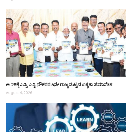
ಆ.28ಕ್ಕೆ ಎಸ್ಸಿ, ಎಸ್ಟಿ ನೌಕರರ 6ನೇ ರಾಜ್ಯಮಟ್ಟದ ಐಕ್ಯತಾ ಸಮಾವೇಶ
August 4, 2026