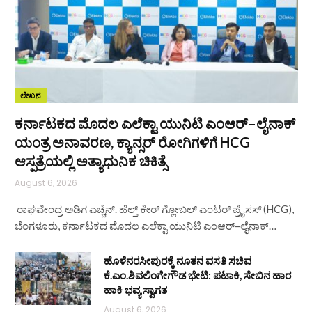
ಲೇಖನ
ಕರ್ನಾಟಕದ ಮೊದಲ ಎಲೆಕ್ಟಾ ಯುನಿಟಿ ಎಂಆರ್–ಲೈನಾಕ್
ಯಂತ್ರ ಅನಾವರಣ, ಕ್ಯಾನ್ಸರ್ ರೋಗಿಗಳಿಗೆ HCG
ಆಸ್ಪತ್ರೆಯಲ್ಲಿ ಅತ್ಯಾಧುನಿಕ ಚಿಕಿತ್ಸೆ
August 6, 2026
ರಾಘವೇಂದ್ರ ಅಡಿಗ ಎಚ್ಚೆನ್. ಹೆಲ್ತ್‌ ಕೇರ್ ಗ್ಲೋಬಲ್ ಎಂಟರ್‌ ಪ್ರೈಸಸ್ (HCG),
ಬೆಂಗಳೂರು, ಕರ್ನಾಟಕದ ಮೊದಲ ಎಲೆಕ್ಟಾ ಯುನಿಟಿ ಎಂಆರ್–ಲೈನಾಕ್…
ಹೊಳೆನರಸೀಪುರಕ್ಕೆ ನೂತನ ವಸತಿ ಸಚಿವ
ಕೆ.ಎಂ.ಶಿವಲಿಂಗೇಗೌಡ ಭೇಟಿ: ಪಟಾಕಿ, ಸೇಬಿನ ಹಾರ
ಹಾಕಿ ಭವ್ಯ ಸ್ವಾಗತ
August 6, 2026