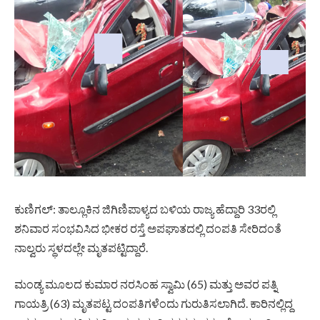
ಕುಣಿಗಲ್: ತಾಲ್ಲೂಕಿನ ಜಿಗಿಣಿಪಾಳ್ಯದ ಬಳಿಯ ರಾಜ್ಯ ಹೆದ್ದಾರಿ 33ರಲ್ಲಿ
ಶನಿವಾರ ಸಂಭವಿಸಿದ ಭೀಕರ ರಸ್ತೆ ಅಪಘಾತದಲ್ಲಿ ದಂಪತಿ ಸೇರಿದಂತೆ
ನಾಲ್ವರು ಸ್ಥಳದಲ್ಲೇ ಮೃತಪಟ್ಟಿದ್ದಾರೆ.
ಮಂಡ್ಯ ಮೂಲದ ಕುಮಾರ ನರಸಿಂಹ ಸ್ವಾಮಿ (65) ಮತ್ತು ಅವರ ಪತ್ನಿ
ಗಾಯತ್ರಿ (63) ಮೃತಪಟ್ಟ ದಂಪತಿಗಳೆಂದು ಗುರುತಿಸಲಾಗಿದೆ. ಕಾರಿನಲ್ಲಿದ್ದ