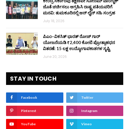
ಕೇಂದ್ರ ಸರ್ಕಾರವು ತಕ್ಷಣವೇ ಸೋನಮ್ ವಾಂಗ್ಚುಕ್
ಜೊತೆ ಚರ್ಚಿಸಲು ಆಗ್ರಹಿಸಿ ರಾಷ್ಟ್ರಪತಿಯವರಿಗೆ
ಮನವಿ: ತುಮಕೂರಿನಲ್ಲಿ ಆನ್‌ ಲೈನ್ ಸಹಿ ಸಂಗ್ರಹ
July 18, 2026
ಪಿಎಂ–ವಿಕಸಿತ್ ಭಾರತ್ ರೋಜ್‌ ಗಾರ್
ಯೋಜನೆಯಡಿ ₹2,400 ಕೋಟಿ ಪ್ರೋತ್ಸಾಹಧನ
ವಿತರಣೆ: 15 ಲಕ್ಷ ಉದ್ಯೋಗಾವಕಾಶಗಳ ಸೃಷ್ಟಿ
June 20, 2026
STAY IN TOUCH
Facebook
Twitter
Pinterest
Instagram
YouTube
Vimeo