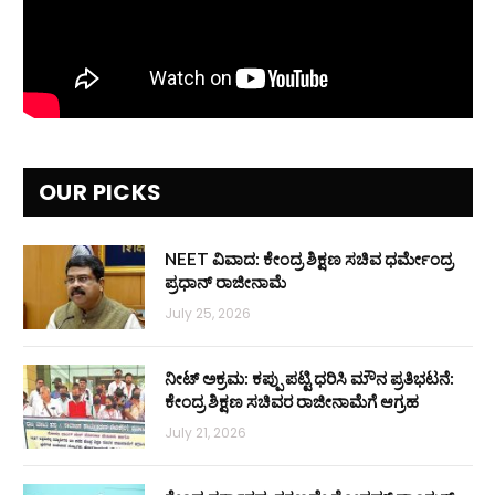
OUR PICKS
NEET ವಿವಾದ: ಕೇಂದ್ರ ಶಿಕ್ಷಣ ಸಚಿವ ಧರ್ಮೇಂದ್ರ
ಪ್ರಧಾನ್ ರಾಜೀನಾಮೆ
July 25, 2026
ನೀಟ್ ಅಕ್ರಮ: ಕಪ್ಪು ಪಟ್ಟಿ ಧರಿಸಿ ಮೌನ ಪ್ರತಿಭಟನೆ:
ಕೇಂದ್ರ ಶಿಕ್ಷಣ ಸಚಿವರ ರಾಜೀನಾಮೆಗೆ ಆಗ್ರಹ
July 21, 2026