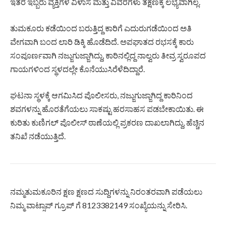
ಇತರ ಇಬ್ಬರು ವ್ಯಕ್ತಿಗಳ ವಿಳಾಸ ಮತ್ತು ವಿವರಗಳು ತಕ್ಷಣಕ್ಕೆ ಲಭ್ಯವಾಗಿಲ್ಲ.
ತುಮಕೂರು ಕಡೆಯಿಂದ ಬರುತ್ತಿದ್ದ ಕಾರಿಗೆ ಎದುರುಗಡೆಯಿಂದ ಅತಿ
ವೇಗವಾಗಿ ಬಂದ ಲಾರಿ ಡಿಕ್ಕಿ ಹೊಡೆದಿದೆ. ಅಪಘಾತದ ರಭಸಕ್ಕೆ ಕಾರು
ಸಂಪೂರ್ಣವಾಗಿ ನಜ್ಜುಗುಜ್ಜಾಗಿದ್ದು, ಕಾರಿನಲ್ಲಿದ್ದ ನಾಲ್ವರು ತೀವ್ರ ಸ್ವರೂಪದ
ಗಾಯಗಳಿಂದ ಸ್ಥಳದಲ್ಲೇ ಕೊನೆಯುಸಿರೆಳೆದಿದ್ದಾರೆ.
ಘಟನಾ ಸ್ಥಳಕ್ಕೆ ಆಗಮಿಸಿದ ಪೊಲೀಸರು, ನಜ್ಜುಗುಜ್ಜಾಗಿದ್ದ ಕಾರಿನಿಂದ
ಶವಗಳನ್ನು ಹೊರತೆಗೆಯಲು ಸಾಕಷ್ಟು ಹರಸಾಹಸ ಪಡಬೇಕಾಯಿತು. ಈ
ಕುರಿತು ಕುಣಿಗಲ್ ಪೊಲೀಸ್ ಠಾಣೆಯಲ್ಲಿ ಪ್ರಕರಣ ದಾಖಲಾಗಿದ್ದು, ಹೆಚ್ಚಿನ
ತನಿಖೆ ನಡೆಯುತ್ತಿದೆ.
ನಮ್ಮತುಮಕೂರಿನ ಕ್ಷಣ ಕ್ಷಣದ ಸುದ್ದಿಗಳನ್ನು ನಿರಂತರವಾಗಿ ಪಡೆಯಲು
ನಿಮ್ಮ ವಾಟ್ಸಾಪ್ ಗ್ರೂಪ್ ಗೆ 8123382149 ಸಂಖ್ಯೆಯನ್ನು ಸೇರಿಸಿ.