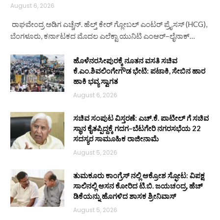
August 6, 2026
ರಾಘವೇಂದ್ರ ಅಡಿಗ ಎಚ್ಚೆನ್. ಹೆಲ್ತ್‌ ಕೇರ್ ಗ್ಲೋಬಲ್ ಎಂಟರ್‌ ಪ್ರೈಸಸ್ (HCG),
ಬೆಂಗಳೂರು, ಕರ್ನಾಟಕದ ಮೊದಲ ಎಲೆಕ್ಟಾ ಯುನಿಟಿ ಎಂಆರ್–ಲೈನಾಕ್…
ಹೊಳೆನರಸೀಪುರಕ್ಕೆ ನೂತನ ವಸತಿ ಸಚಿವ
ಕೆ.ಎಂ.ಶಿವಲಿಂಗೇಗೌಡ ಭೇಟಿ: ಪಟಾಕಿ, ಸೇಬಿನ ಹಾರ
ಹಾಕಿ ಭವ್ಯ ಸ್ವಾಗತ
August 6, 2026
ಸಚಿವ ಸಂಪುಟ ವಿಸ್ತರಣೆ: ಎಚ್.ಕೆ. ಪಾಟೀಲ್ ಗೆ ಸಚಿವ
ಸ್ಥಾನ ಕೈತಪ್ಪಿದ್ದಕ್ಕೆ ಗದಗ–ಬೆಟಗೇರಿ ನಗರಸಭೆಯ 22
ಸದಸ್ಯರ ಸಾಮೂಹಿಕ ರಾಜೀನಾಮೆ
August 5, 2026
ತುಮಕೂರು ಕಾಂಗ್ರೆಸ್ ನಲ್ಲಿ ಆಕ್ರೋಶ ಸ್ಫೋಟ: ವಿಪಕ್ಷ
ಸಾಲಿನಲ್ಲಿ ಆಸನ ಕೋರಿದ ಟಿ.ಬಿ. ಜಯಚಂದ್ರ, ಹೆಚ್
ಡಿಕೆಯನ್ನು ಹೊಗಳಿದ ಶಾಸಕ ಶ್ರೀನಿವಾಸ್
August 5, 2026