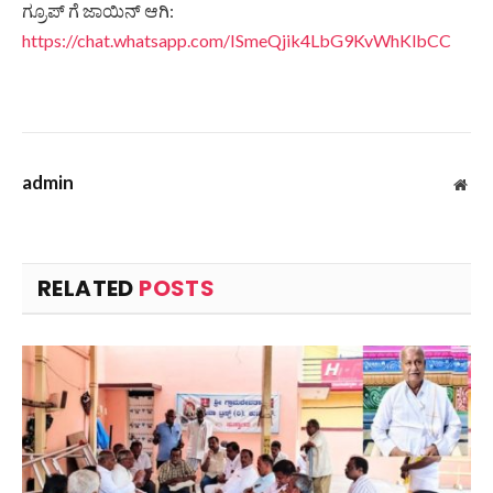
ಗ್ರೂಪ್ ಗೆ ಜಾಯಿನ್ ಆಗಿ:
https://chat.whatsapp.com/ISmeQjik4LbG9KvWhKlbCC
admin
Web
RELATED
POSTS