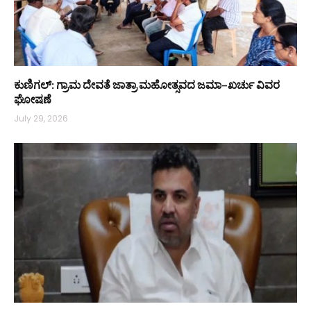
ಕುಣಿಗಲ್: ಗ್ರಾಮ ದೇವತೆ ಜಾತ್ರಾ ಮಹೋತ್ಸವದ ಜಮಾ–ಖರ್ಚು ವಿವರ
ಘೋಷಣೆ
July 29, 2026