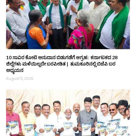
10 ಸಾವಿರ ಕೋಟಿ ಅನುದಾನ ಬಿಡುಗಡೆಗೆ ಆಗ್ರಹ: ಕರ್ನಾಟಕದ 28
ಜಿಲ್ಲೆಗಳು ಮಳೆಯಿಲ್ಲದೇ ಬರಪೀಡಿತ | ತುಮಕೂರಿನಲ್ಲಿ ಬಿಜೆಪಿ ಬರ
ಅಧ್ಯಯನ
August 5, 2026