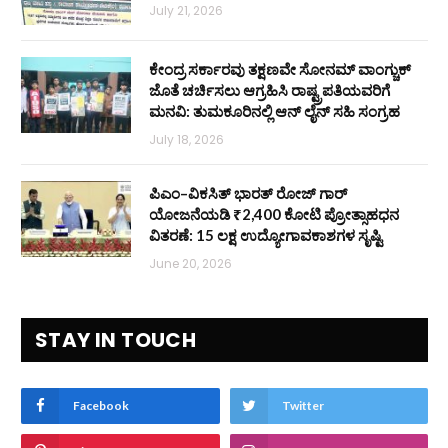
July 21, 2026
ಕೇಂದ್ರ ಸರ್ಕಾರವು ತಕ್ಷಣವೇ ಸೋನಮ್ ವಾಂಗ್ಚುಕ್
ಜೊತೆ ಚರ್ಚಿಸಲು ಆಗ್ರಹಿಸಿ ರಾಷ್ಟ್ರಪತಿಯವರಿಗೆ
ಮನವಿ: ತುಮಕೂರಿನಲ್ಲಿ ಆನ್‌ ಲೈನ್ ಸಹಿ ಸಂಗ್ರಹ
July 18, 2026
ಪಿಎಂ–ವಿಕಸಿತ್ ಭಾರತ್ ರೋಜ್‌ ಗಾರ್
ಯೋಜನೆಯಡಿ ₹2,400 ಕೋಟಿ ಪ್ರೋತ್ಸಾಹಧನ
ವಿತರಣೆ: 15 ಲಕ್ಷ ಉದ್ಯೋಗಾವಕಾಶಗಳ ಸೃಷ್ಟಿ
June 20, 2026
STAY IN TOUCH
Facebook
Twitter