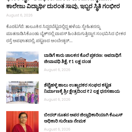
ಕಾಲೇಜು ವಿದ್ಯಾರ್ಥಿ ದುರಂತ ಸಾವು, ಇಬ್ಬರ ಸ್ಥಿತಿ ಗಂಭೀರ
August 6, 2026
ಕೊರಟಗೆರೆ: ತಾಲೂಕಿನ ಸಿದ್ದರಬೆಟ್ಟದಲ್ಲಿದ್ದ ಹಳೆಯ ಸ್ನೇಹಿತನನ್ನು
ಮಾತನಾಡಿಸಿಕೊಂಡು ಬೈಕ್‌ನಲ್ಲಿ ವಾಪಸ್ ಹಿಂತಿರುಗುತ್ತಿದ್ದಾಗ ಸಂಭವಿಸಿದ ಭೀಕರ
ರಸ್ತೆ ಅಪಘಾತದಲ್ಲಿ, ಪಟ್ಟಣದ ಅಂಬೇಡ್ಕರ್…
ಬಾಡಿಗೆ ಕಾರು ಚಾಲಕನ ಕೊಲೆ ಪ್ರಕರಣ: ಅಪರಾಧಿಗೆ
ಜೀವಾವಧಿ ಶಿಕ್ಷೆ, ₹1 ಲಕ್ಷ ದಂಡ
August 6, 2026
ಶೆಟ್ಟಿಹಳ್ಳಿ ಹಾಲು ಉತ್ಪಾದಕರ ಸಂಘದ ಕಟ್ಟಡ
ನಿರ್ಮಾಣಕ್ಕೆ ಶ್ರೀ ಕ್ಷೇತ್ರದಿಂದ ₹2 ಲಕ್ಷ ಧನಸಹಾಯ
August 6, 2026
ಬೀದರ್ ನೂತನ ಅಪರ ಜಿಲ್ಲಾಧಿಕಾರಿಯಾಗಿ ಕೆಎಎಸ್
ಅಧಿಕಾರಿ ಸುರೇಖಾ ನೇಮಕ
August 6, 2026