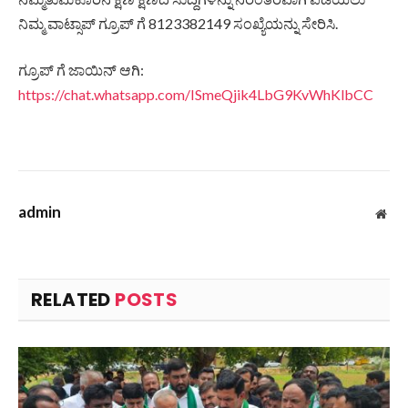
ನಿಮ್ಮ ವಾಟ್ಸಾಪ್ ಗ್ರೂಪ್ ಗೆ 8123382149 ಸಂಖ್ಯೆಯನ್ನು ಸೇರಿಸಿ.
ಗ್ರೂಪ್ ಗೆ ಜಾಯಿನ್ ಆಗಿ:
https://chat.whatsapp.com/ISmeQjik4LbG9KvWhKlbCC
admin
Web
RELATED
POSTS