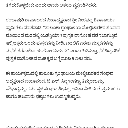
ತೆಗೆದುಕೊಳ್ಳಬೇಕು ಎಂದು ಅವರು ಆಶಯ ವ್ಯಕ್ತಪಡಿಸಿದರು.
ರಂಭಾಪುರಿ ಶಾಖಾಮಠದ ಪೀಠಾಧ್ಯಕ್ಷರಾದ ಶ್ರೀ ವೀರಭದ್ರ ಶಿವಾಚಾರ್ಯ
ಸ್ವಾಮಿಗಳು ಮಾತನಾಡಿ, “ತಾಲೂಕು ಗ್ರಂಥಾಲಯ ಮೇಲ್ವಿಚಾರಕರ ಸಂಘದ
ವತಿಯಿಂದ ಮಠದಲ್ಲಿ ಯಶಸ್ವಿಯಾಗಿ ಪುಸ್ತಕ ದಾಸೋಹ ನಡೆಸಲಾಗುತ್ತಿದೆ.
ಇಲ್ಲಿ ಭಕ್ತರು ಒಂದು ಪುಸ್ತಕವನ್ನು ನೀಡಿ, ಬದಲಿಗೆ ಎರಡು ಪುಸ್ತಕಗಳನ್ನು
ಮನೆಗೆ ತೆಗೆದುಕೊಂಡು ಹೋಗಬಹುದು” ಎಂದು ತಿಳಿಸುತ್ತಾ, ನೆರೆದಿದ್ದವರಿಗೆ
ಪುಸ್ತಕ ದಾಸೋಹದ ಮಹತ್ವದ ಬಗ್ಗೆ ಮಾಹಿತಿ ನೀಡಿದರು.
ಈ ಕಾರ್ಯಕ್ರಮದಲ್ಲಿ ತಾಲೂಕು ಗ್ರಂಥಾಲಯ ಮೇಲ್ವಿಚಾರಕರ ಸಂಘದ
ಅಧ್ಯಕ್ಷರಾದ ದಯಾನಂದ, ಟಿ.ಎಲ್. ಸಿದ್ದಗಂಗಣ್ಣ, ತಿಮ್ಮರಾಜಮ್ಮ,
ಸೌಭಾಗ್ಯಮ್ಮ, ಧರ್ಮಸ್ಥಳ ಸಂಘದ ಶೀನಪ್ಪ, ಅನಿತಾ ಸೇರಿದಂತೆ ಪ್ರಮುಖರು
ಹಾಗೂ ಹಲವಾರು ಭಕ್ತಾದಿಗಳು ಉಪಸ್ಥಿತರಿದ್ದರು.
ನಮ್ಮತುಮಕೂರಿನ ಕ್ಷಣ ಕ್ಷಣದ ಸುದ್ದಿಗಳನ್ನು ನಿರಂತರವಾಗಿ ಪಡೆಯಲು