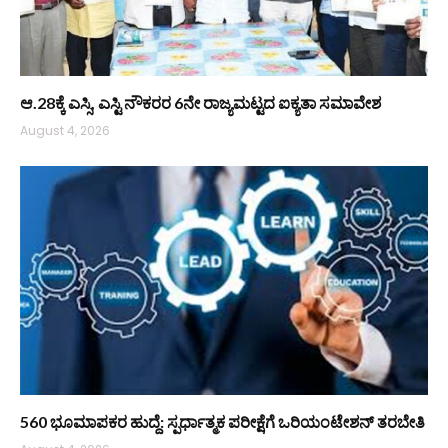
ಆ.28ಕ್ಕೆ ಎಸ್ಸಿ, ಎಸ್ಟಿ ನೌಕರರ 6ನೇ ರಾಜ್ಯಮಟ್ಟದ ಐಕ್ಯತಾ ಸಮಾವೇಶ
August 4, 2026
560 ಭೂಮಾಪಕರ ಹುದ್ದೆ: ಸ್ಪರ್ಧಾತ್ಮಕ ಪರೀಕ್ಷೆಗೆ ಒರಿಯಂಟೇಶನ್ ತರಬೇತಿ