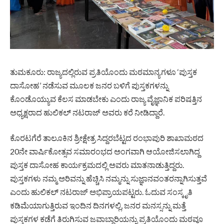
ತುಮಕೂರು: ರಾಜ್ಯದಲ್ಲಿರುವ ಪ್ರತಿಯೊಂದು ಮಠಮಾನ್ಯಗಳೂ ‘ಪುಸ್ತಕ
ದಾಸೋಹ’ ನಡೆಸುವ ಮೂಲಕ ಜನರ ಬಳಿಗೆ ಪುಸ್ತಕಗಳನ್ನು
ಕೊಂಡೊಯ್ಯುವ ಕೆಲಸ ಮಾಡಬೇಕು ಎಂದು ರಾಜ್ಯ ವೈಜ್ಞಾನಿಕ ಪರಿಷತ್ತಿನ
ಅಧ್ಯಕ್ಷರಾದ ಹುಲಿಕಲ್ ನಟರಾಜ್ ಅವರು ಕರೆ ನೀಡಿದ್ದಾರೆ.
ಕೊರಟಗೆರೆ ತಾಲೂಕಿನ ಶ್ರೀಕ್ಷೇತ್ರ ಸಿದ್ದರಬೆಟ್ಟದ ರಂಭಾಪುರಿ ಶಾಖಾಮಠದ
20ನೇ ವಾರ್ಷಿಕೋತ್ಸವ ಸಮಾರಂಭದ ಅಂಗವಾಗಿ ಆಯೋಜಿಸಲಾಗಿದ್ದ
ಪುಸ್ತಕ ದಾಸೋಹ ಕಾರ್ಯಕ್ರಮದಲ್ಲಿ ಅವರು ಮಾತನಾಡುತ್ತಿದ್ದರು.
ಪುಸ್ತಕಗಳು ನಮ್ಮ ಅರಿವನ್ನು ಹೆಚ್ಚಿಸಿ ನಮ್ಮನ್ನು ಸುಜ್ಞಾನವಂತರನ್ನಾಗಿಸುತ್ತವೆ
ಎಂದು ಹುಲಿಕಲ್ ನಟರಾಜ್ ಅಭಿಪ್ರಾಯಪಟ್ಟರು. ಓದುವ ಸಂಸ್ಕೃತಿ
ಕಡಿಮೆಯಾಗುತ್ತಿರುವ ಇಂದಿನ ದಿನಗಳಲ್ಲಿ, ಜನರ ಮನಸ್ಸನ್ನು ಮತ್ತೆ
ಪುಸ್ತಕಗಳ ಕಡೆಗೆ ತಿರುಗಿಸುವ ಜವಾಬ್ದಾರಿಯನ್ನು ಪ್ರತಿಯೊಂದು ಮಠವೂ