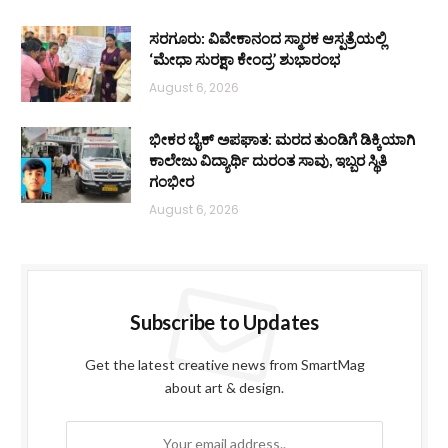
ಸರಗೂರು: ವಿವೇಕಾನಂದ ಸ್ಮಾರಕ ಆಸ್ಪತ್ರೆಯಲ್ಲಿ
‘ಮೇಧಾ ಸುರಕ್ಷಾ ಕೇಂದ್ರ’ ಶುಭಾರಂಭ
August 6, 2026
ಭೀಕರ ಬೈಕ್ ಅಪಘಾತ: ಮರದ ತುಂಡಿಗೆ ಡಿಕ್ಕಿಯಾಗಿ
ಕಾಲೇಜು ವಿದ್ಯಾರ್ಥಿ ದುರಂತ ಸಾವು, ಇಬ್ಬರ ಸ್ಥಿತಿ
ಗಂಭೀರ
August 6, 2026
Subscribe to Updates
Get the latest creative news from SmartMag
about art & design.