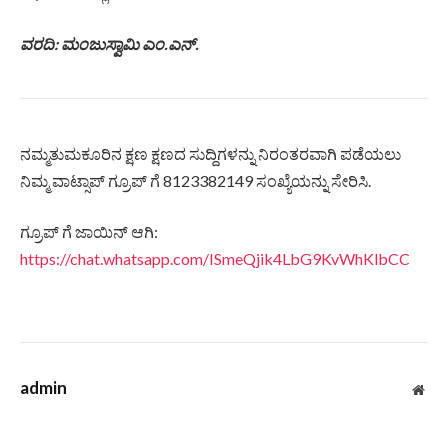
ವರದಿ: ಮಂಜುಸ್ವಾಮಿ ಎಂ.ಎನ್.
ನಮ್ಮತುಮಕೂರಿನ ಕ್ಷಣ ಕ್ಷಣದ ಸುದ್ದಿಗಳನ್ನು ನಿರಂತರವಾಗಿ ಪಡೆಯಲು
ನಿಮ್ಮ ವಾಟ್ಸಾಪ್ ಗ್ರೂಪ್ ಗೆ 8123382149 ಸಂಖ್ಯೆಯನ್ನು ಸೇರಿಸಿ.
ಗ್ರೂಪ್ ಗೆ ಜಾಯಿನ್ ಆಗಿ:
https://chat.whatsapp.com/ISmeQjik4LbG9KvWhKlbCC
admin
Web