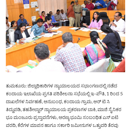
ತುಮಕೂರು: ಜಿಲ್ಲಾಧಿಕಾರಿಗಳ ನ್ಯಾಯಾಲಯದ ಸಭಾಂಗಣದಲ್ಲಿ ನಡೆದ
ಕಂದಾಯ ಇಲಾಖೆಯ ಪ್ರಗತಿ ಪರಿಶೀಲನಾ ಸಭೆಯಲ್ಲಿ ಇ–ಪೌತಿ, 1 ರಿಂದ 5
ದಾಖಲೆಗಳ ನಿರ್ವಹಣೆ, ಅನುಬಂಧ, ಕಂದಾಯ ಗ್ರಾಮ, ಆರ್ ಟಿ ಸಿ
ತಿದ್ದುಪಡಿ, ತಹಶೀಲ್ದಾರ್ ನ್ಯಾಯಾಲಯ ಪ್ರಕರಣಗಳ ಬಾಕಿ, ಮಾಜಿ ಸೈನಿಕರ
ಭೂ ಮಂಜೂರು ಪ್ರಸ್ತಾವನೆಗಳು, ಅರಣ್ಯ ಭೂಮಿ ಸಂಬಂಧಿತ ಎಸ್ ಐಟಿ
ವರದಿ, ಕೆರೆಗಳ ಮಾಪನ ಹಾಗೂ ಸರ್ಕಾರಿ ಜಮೀನುಗಳ ಒತ್ತುವರಿ ತೆರವು