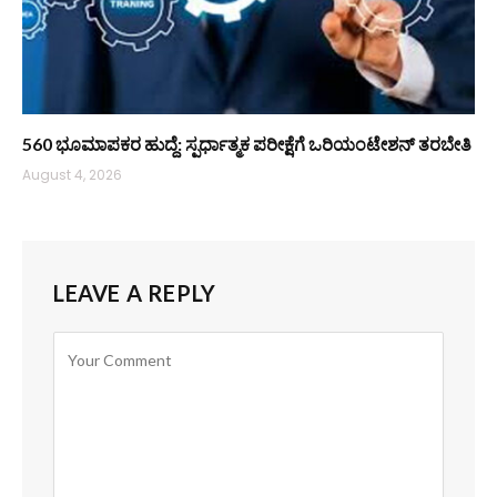
560 ಭೂಮಾಪಕರ ಹುದ್ದೆ: ಸ್ಪರ್ಧಾತ್ಮಕ ಪರೀಕ್ಷೆಗೆ ಒರಿಯಂಟೇಶನ್ ತರಬೇತಿ
August 4, 2026
LEAVE A REPLY