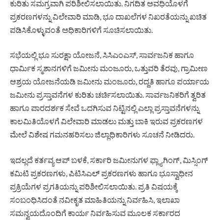
ಕುರಿತು ಸಮಗ್ರವಾಗಿ ಪರಿಶೀಲಿಸಲಾಯಿತು. ನಿಗದಿತ ಅವಧಿಯೊಳಗೆ
ಪ್ರಕರಣಗಳನ್ನು ವಿಲೇವಾರಿ ಮಾಡಿ, ಭೂ ದಾಖಲೆಗಳ ನಿಖರತೆಯನ್ನು ಖಚಿತ
ಪಡಿಸಿಕೊಳ್ಳುವಂತೆ ಅಧಿಕಾರಿಗಳಿಗೆ ಸೂಚಿಸಲಾಯಿತು.
ಸಭೆಯಲ್ಲಿ ಭೂ ಸುರಕ್ಷಾ ಯೋಜನೆ, ಸಿಸಿಎಂಎಸ್, ಸಾರ್ವಜನಿಕ ಹಾಗೂ
ಧಾರ್ಮಿಕ ಸ್ಮಶಾನಗಳಿಗೆ ಜಮೀನು ಮಂಜೂರು, ಒತ್ತುವರಿ ತೆರವು, ಗ್ರಾಮೀಣ
ಆಶ್ರಯ ಯೋಜನೆಯಡಿ ಜಮೀನು ಮಂಜೂರು, ರದ್ದತಿ ಹಾಗೂ ಪರ್ಯಾಯ
ಜಮೀನು ಪ್ರಸ್ತಾವನೆಗಳ ಕುರಿತು ಚರ್ಚಿಸಲಾಯಿತು. ಸಾರ್ವಜನಿಕರಿಗೆ ತ್ವರಿತ
ಹಾಗೂ ಪಾರದರ್ಶಕ ಸೇವೆ ಒದಗಿಸುವ ನಿಟ್ಟಿನಲ್ಲಿ ಎಲ್ಲಾ ಪ್ರಸ್ತಾವನೆಗಳನ್ನು
ಕಾಲಮಿತಿಯೊಳಗೆ ವಿಲೇವಾರಿ ಮಾಡಲು ಮತ್ತು ಬಾಕಿ ಇರುವ ಪ್ರಕರಣಗಳ
ಮೇಲೆ ವಿಶೇಷ ಗಮನಹರಿಸಲು ಜಿಲ್ಲಾಧಿಕಾರಿಗಳು ಸೂಚನೆ ನೀಡಿದರು.
ಇದಲ್ಲದೆ ಕರ್ತವ್ಯ ಆಪ್ ಬಳಕೆ, ಸರ್ಕಾರಿ ಜಮೀನುಗಳ ಫ್ಲ್ಯಾಗಿಂಗ್, ಮಿಸ್ಸಿಂಗ್
ಕಮಿಟಿ ಪ್ರಕರಣಗಳು, ಪಿಟಿಸಿಎಲ್ ಪ್ರಕರಣಗಳು ಹಾಗೂ ಭೂಸ್ವಾಧೀನ
ಪ್ರಕ್ರಿಯೆಗಳ ಪ್ರಗತಿಯನ್ನು ಪರಿಶೀಲಿಸಲಾಯಿತು. ಪ್ರತಿ ವಿಷಯಕ್ಕೆ
ಸಂಬಂಧಿಸಿದಂತೆ ನವೀಕೃತ ಮಾಹಿತಿಯನ್ನು ನಿರ್ವಹಿಸಿ, ಇಲಾಖಾ
ಸಮನ್ವಯದೊಂದಿಗೆ ಕಾರ್ಯ ನಿರ್ವಹಿಸುವ ಮೂಲಕ ಸರ್ಕಾರದ