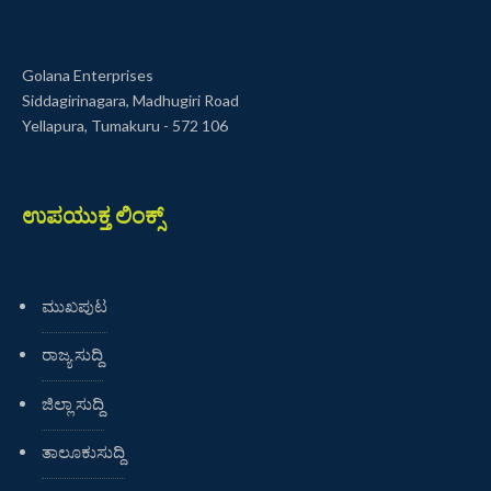
Golana Enterprises
Siddagirinagara, Madhugiri Road
Yellapura, Tumakuru - 572 106
ಉಪಯುಕ್ತ ಲಿಂಕ್ಸ್
ಮುಖಪುಟ
ರಾಜ್ಯ ಸುದ್ದಿ
ಜಿಲ್ಲಾ ಸುದ್ದಿ
ತಾಲೂಕುಸುದ್ದಿ