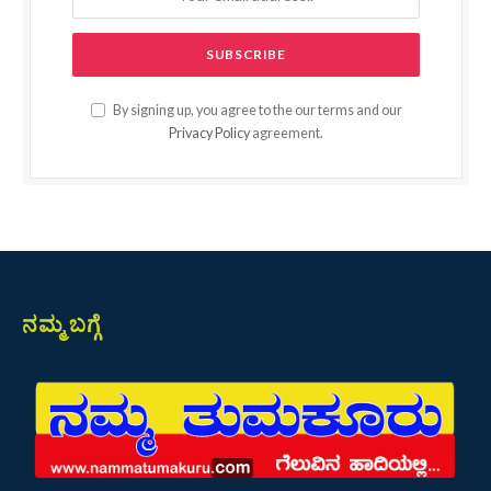
By signing up, you agree to the our terms and our
Privacy Policy
agreement.
ನಮ್ಮ ಬಗ್ಗೆ