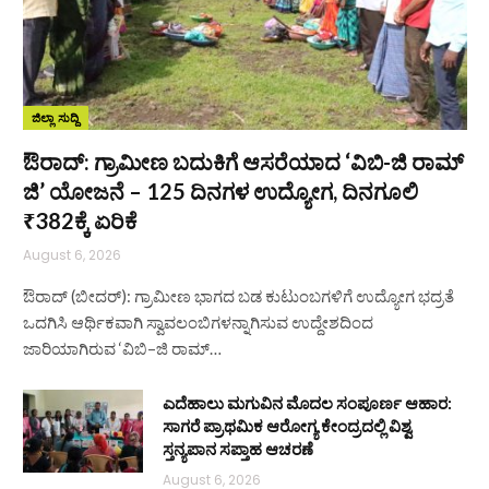
ಜಿಲ್ಲಾ ಸುದ್ದಿ
ಔರಾದ್: ಗ್ರಾಮೀಣ ಬದುಕಿಗೆ ಆಸರೆಯಾದ ‘ವಿಬಿ-ಜಿ ರಾಮ್
ಜಿ’ ಯೋಜನೆ – 125 ದಿನಗಳ ಉದ್ಯೋಗ, ದಿನಗೂಲಿ
₹382ಕ್ಕೆ ಏರಿಕೆ
August 6, 2026
ಔರಾದ್ (ಬೀದರ್): ಗ್ರಾಮೀಣ ಭಾಗದ ಬಡ ಕುಟುಂಬಗಳಿಗೆ ಉದ್ಯೋಗ ಭದ್ರತೆ
ಒದಗಿಸಿ ಆರ್ಥಿಕವಾಗಿ ಸ್ವಾವಲಂಬಿಗಳನ್ನಾಗಿಸುವ ಉದ್ದೇಶದಿಂದ
ಜಾರಿಯಾಗಿರುವ ‘ವಿಬಿ–ಜಿ ರಾಮ್…
ಎದೆಹಾಲು ಮಗುವಿನ ಮೊದಲ ಸಂಪೂರ್ಣ ಆಹಾರ:
ಸಾಗರೆ ಪ್ರಾಥಮಿಕ ಆರೋಗ್ಯ ಕೇಂದ್ರದಲ್ಲಿ ವಿಶ್ವ
ಸ್ತನ್ಯಪಾನ ಸಪ್ತಾಹ ಆಚರಣೆ
August 6, 2026