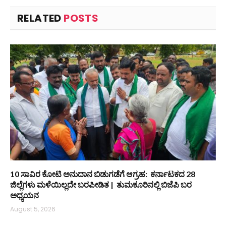
RELATED
POSTS
10 ಸಾವಿರ ಕೋಟಿ ಅನುದಾನ ಬಿಡುಗಡೆಗೆ ಆಗ್ರಹ: ಕರ್ನಾಟಕದ 28
ಜಿಲ್ಲೆಗಳು ಮಳೆಯಿಲ್ಲದೇ ಬರಪೀಡಿತ | ತುಮಕೂರಿನಲ್ಲಿ ಬಿಜೆಪಿ ಬರ
ಅಧ್ಯಯನ
August 5, 2026