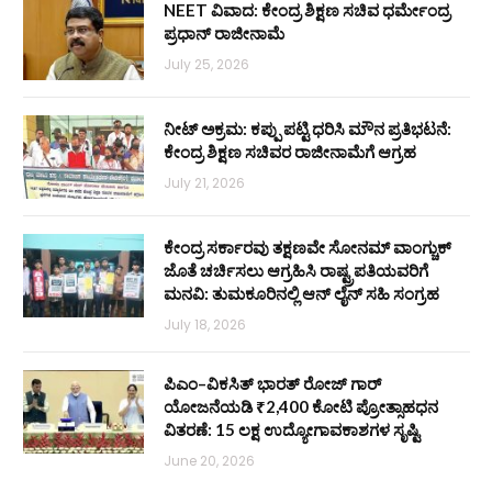
NEET ವಿವಾದ: ಕೇಂದ್ರ ಶಿಕ್ಷಣ ಸಚಿವ ಧರ್ಮೇಂದ್ರ
ಪ್ರಧಾನ್ ರಾಜೀನಾಮೆ
July 25, 2026
ನೀಟ್ ಅಕ್ರಮ: ಕಪ್ಪು ಪಟ್ಟಿ ಧರಿಸಿ ಮೌನ ಪ್ರತಿಭಟನೆ:
ಕೇಂದ್ರ ಶಿಕ್ಷಣ ಸಚಿವರ ರಾಜೀನಾಮೆಗೆ ಆಗ್ರಹ
July 21, 2026
ಕೇಂದ್ರ ಸರ್ಕಾರವು ತಕ್ಷಣವೇ ಸೋನಮ್ ವಾಂಗ್ಚುಕ್
ಜೊತೆ ಚರ್ಚಿಸಲು ಆಗ್ರಹಿಸಿ ರಾಷ್ಟ್ರಪತಿಯವರಿಗೆ
ಮನವಿ: ತುಮಕೂರಿನಲ್ಲಿ ಆನ್‌ ಲೈನ್ ಸಹಿ ಸಂಗ್ರಹ
July 18, 2026
ಪಿಎಂ–ವಿಕಸಿತ್ ಭಾರತ್ ರೋಜ್‌ ಗಾರ್
ಯೋಜನೆಯಡಿ ₹2,400 ಕೋಟಿ ಪ್ರೋತ್ಸಾಹಧನ
ವಿತರಣೆ: 15 ಲಕ್ಷ ಉದ್ಯೋಗಾವಕಾಶಗಳ ಸೃಷ್ಟಿ
June 20, 2026