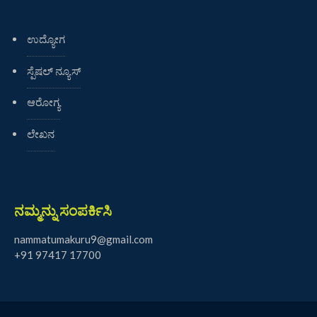
ಉದ್ಯೋಗ
ಸ್ಪೆಷಲ್ ನ್ಯೂಸ್
ಆರೋಗ್ಯ
ಲೇಖನ
ನಮ್ಮನ್ನು ಸಂಪರ್ಕಿಸಿ
nammatumakuru9@gmail.com
+91 97417 17700