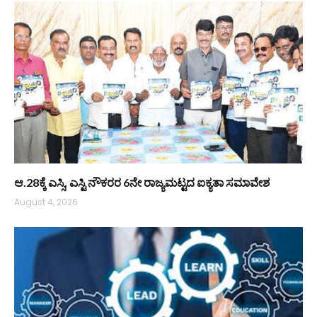
ಆ.28ಕ್ಕೆ ಎಸ್ಸಿ, ಎಸ್ಟಿ ನೌಕರರ 6ನೇ ರಾಜ್ಯಮಟ್ಟದ ಐಕ್ಯತಾ ಸಮಾವೇಶ
August 4, 2026