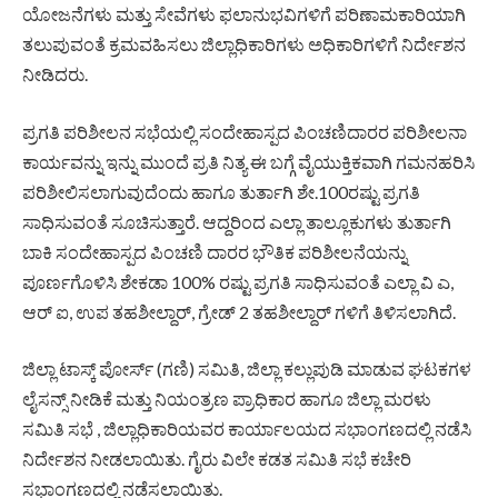
ಯೋಜನೆಗಳು ಮತ್ತು ಸೇವೆಗಳು ಫಲಾನುಭವಿಗಳಿಗೆ ಪರಿಣಾಮಕಾರಿಯಾಗಿ
ತಲುಪುವಂತೆ ಕ್ರಮವಹಿಸಲು ಜಿಲ್ಲಾಧಿಕಾರಿಗಳು ಅಧಿಕಾರಿಗಳಿಗೆ ನಿರ್ದೇಶನ
ನೀಡಿದರು.
ಪ್ರಗತಿ ಪರಿಶೀಲನ ಸಭೆಯಲ್ಲಿ ಸಂದೇಹಾಸ್ಪದ ಪಿಂಚಣಿದಾರರ ಪರಿಶೀಲನಾ
ಕಾರ್ಯವನ್ನು ಇನ್ನು ಮುಂದೆ ಪ್ರತಿ ನಿತ್ಯ ಈ ಬಗ್ಗೆ ವೈಯುಕ್ತಿಕವಾಗಿ ಗಮನಹರಿಸಿ
ಪರಿಶೀಲಿಸಲಾಗುವುದೆಂದು ಹಾಗೂ ತುರ್ತಾಗಿ ಶೇ.100ರಷ್ಟು ಪ್ರಗತಿ
ಸಾಧಿಸುವಂತೆ ಸೂಚಿಸುತ್ತಾರೆ. ಆದ್ದರಿಂದ ಎಲ್ಲಾ ತಾಲ್ಲೂಕುಗಳು ತುರ್ತಾಗಿ
ಬಾಕಿ ಸಂದೇಹಾಸ್ಪದ ಪಿಂಚಣಿ ದಾರರ ಭೌತಿಕ ಪರಿಶೀಲನೆಯನ್ನು
ಪೂರ್ಣಗೊಳಿಸಿ ಶೇಕಡಾ 100% ರಷ್ಟು ಪ್ರಗತಿ ಸಾಧಿಸುವಂತೆ ಎಲ್ಲಾ ವಿ ಎ,
ಆರ್ ಐ, ಉಪ ತಹಶೀಲ್ದಾರ್, ಗ್ರೇಡ್ 2 ತಹಶೀಲ್ದಾರ್ ಗಳಿಗೆ ತಿಳಿಸಲಾಗಿದೆ.
ಜಿಲ್ಲಾ ಟಾಸ್ಕ್ ಪೋರ್ಸ್ (ಗಣಿ) ಸಮಿತಿ, ಜಿಲ್ಲಾ ಕಲ್ಲುಪುಡಿ ಮಾಡುವ ಘಟಕಗಳ
ಲೈಸನ್ಸ್ ನೀಡಿಕೆ ಮತ್ತು ನಿಯಂತ್ರಣ ಪ್ರಾಧಿಕಾರ ಹಾಗೂ ಜಿಲ್ಲಾ ಮರಳು
ಸಮಿತಿ ಸಭೆ , ಜಿಲ್ಲಾಧಿಕಾರಿಯವರ ಕಾರ್ಯಾಲಯದ ಸಭಾಂಗಣದಲ್ಲಿ ನಡೆಸಿ
ನಿರ್ದೇಶನ ನೀಡಲಾಯಿತು. ಗೈರು ವಿಲೇ ಕಡತ ಸಮಿತಿ ಸಭೆ ಕಚೇರಿ
ಸಭಾಂಗಣದಲ್ಲಿ ನಡೆಸಲಾಯಿತು.