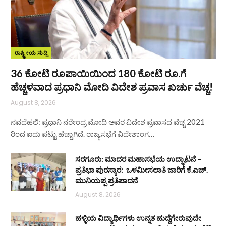
ರಾಷ್ಟ್ರೀಯ ಸುದ್ದಿ
36 ಕೋಟಿ ರೂಪಾಯಿಯಿಂದ 180 ಕೋಟಿ ರೂ.ಗೆ
ಹೆಚ್ಚಳವಾದ ಪ್ರಧಾನಿ ಮೋದಿ ವಿದೇಶ ಪ್ರವಾಸ ಖರ್ಚು ವೆಚ್ಚ!
August 8, 2026
ನವದೆಹಲಿ: ಪ್ರಧಾನಿ ನರೇಂದ್ರ ಮೋದಿ ಅವರ ವಿದೇಶ ಪ್ರವಾಸದ ವೆಚ್ಚ 2021
ರಿಂದ ಐದು ಪಟ್ಟು ಹೆಚ್ಚಾಗಿದೆ. ರಾಜ್ಯಸಭೆಗೆ ವಿದೇಶಾಂಗ…
ಸರಗೂರು: ಮಾದರ ಮಹಾಸಭೆಯ ಉದ್ಘಾಟನೆ –
ಪ್ರತಿಭಾ ಪುರಸ್ಕಾರ: ಒಳಮೀಸಲಾತಿ ಜಾರಿಗೆ ಕೆ.ಎಚ್.
ಮುನಿಯಪ್ಪ ಪ್ರತಿಪಾದನೆ
August 8, 2026
ಹಳ್ಳಿಯ ವಿದ್ಯಾರ್ಥಿಗಳು ಉನ್ನತ ಹುದ್ದೆಗೇರುವುದೇ