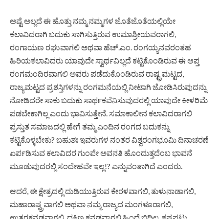
ಅಷ್ಟೆ ಅಲ್ಲದೆ ಈ ಹೊತ್ತು ನಮ್ಮ ನಮ್ಮಗಳ ಜೊತೆಜೊತೆಯಲ್ಲಿಯೇ
ಕಲಾವಿದರಾಗಿ ಬದುಕು ಸಾಗಿಸುತ್ತಿರುವ ಉಮಾಶ್ರೀಯವರಾಗಲಿ,
ರಂಗಾಯಣ ರಘುವಾಗಲಿ ಅಥವಾ ಹೆಚ್.ಎಂ. ರಂಗಯ್ಯನವರಂತಹ
ಹಿರಿಯಕಲಾವಿದರು ಯಾವುದೇ ಸ್ವಾರ್ಥವಿಲ್ಲದೆ ಕಟ್ಟಿಕೊಂಡಿರುವ ಈ ಆಪ್ತ
ರಂಗಮಂದಿರವಾಗಲಿ ಅವರು ಪಡೆದುಕೊಂಡಿರುವ ರಾಷ್ಟ್ರಮಟ್ಟದ,
ರಾಜ್ಯಮಟ್ಟದ ಪ್ರಶಸ್ತಿಗಳನ್ನು ರಂಗಮನೆಯಲ್ಲಿ ನೀಟಾಗಿ ಜೋಡಿಸಿರುವುದನ್ನು
ನೋಡಿದರೇ ಸಾಕು ಬದುಕು ಸಾರ್ಥಕವೆನಿಸುವುದರಲ್ಲಿ ಯಾವುದೇ ಕೀಳರಿಮೆ
ಪಡಬೇಕಾಗಿಲ್ಲ ಎಂದು ಭಾವಿಸುತ್ತೇನೆ. ಸಮಾಕಾಲೀನ ಕಲಾವಿದರಾಗಲಿ
ಪ್ರಸ್ತುತ ಸಮಾಜದಲ್ಲಿ ಹೇಗೆ ತಮ್ಮ ಎಂದಿನ ರಂಗದ ಬದುಕನ್ನು
ಕಟ್ಟಿಕೊಳ್ಳಬೇಕು? ಬಹುಶಃ ಇವರುಗಳ ನಂತರ ವಿಶ್ವರಂಗಭೂಮಿ ದಿನಾಚರಣೆ
ಏರ್ಪಡಿಸುವ ಕಲಾವಿದರ ಗುಂಪೇ ಅವನತಿ ಹೊಂದುತ್ತದೆಂಬ ಭಾವನೆ
ಮೂಡುವುದರಲ್ಲಿ ಸಂದೇಹವೇ ಇಲ್ಲ!? ಎನ್ನುವಂತಾಗಿದೆ ಎಂದರು.
ಆದರೆ, ಈ ಕ್ಷೇತ್ರದಲ್ಲಿ ದುಡಿಯುತ್ತಿರುವ ಕೇರಳವಾಗಲಿ, ತುಳುನಾಡಾಗಲಿ,
ಮಹಾರಾಷ್ಟ್ರವಾಗಲಿ ಅಥವಾ ನಮ್ಮ ರಾಜ್ಯದ ಮಂಗಳೂರಾಗಲಿ,
ಉತ್ತರಕನ್ನಡವಾಗಲಿ, ದಕ್ಷಿಣ ಕನ್ನಡವಾಗಲಿ ಹಿಂದೆ ಬಿದ್ದಿಲ್ಲ. ಕಷ್ಟಪಟ್ಟು