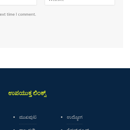
next time I comment.
ಉಪಯುಕ್ತ ಲಿಂಕ್ಸ್
ಮುಖಪುಟ
ಉದ್ಯೋಗ
ರಾಜ್ಯ ಸುದ್ದಿ
ಸ್ಪೆಷಲ್ ನ್ಯೂಸ್