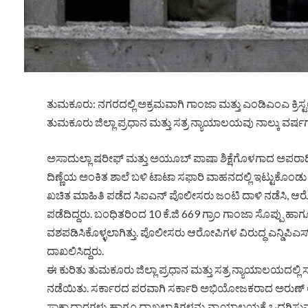
ತುಮಕೂರು: ನಗರದಲ್ಲಿ ಅಕ್ರಮವಾಗಿ ಗಾಂಜಾ ಮತ್ತು ಎಂಡಿಎಂಎ ಕ್ರಿಸ್ಟ
ತುಮಕೂರು ಜಿಲ್ಲಾ ಪ್ರಧಾನ ಮತ್ತು ಸತ್ರ ನ್ಯಾಯಾಲಯವು ನಾಲ್ಕು ವರ್ಷಗ
ಅಸಾದುಲ್ಲಾ ಷರೀಫ್ ಮತ್ತು ಅಯೂಬ್ ಪಾಷಾ ಶಿಕ್ಷೆಗೊಳಗಾದ ಅಪ
ದಿಣ್ಣೆಯ ಅಂಕಿತ ಶಾಲೆ ಬಳಿ ಟಾಟಾ ಸಫಾರಿ ವಾಹನದಲ್ಲಿ ಇಟ್ಟುಕೊಂಡು ನ
ಖಚಿತ ಮಾಹಿತಿ ಪಡೆದ ಸಿಐಎನ್ ಪೊಲೀಸರು ಜಂಟಿ ದಾಳಿ ನಡೆಸಿ, ಆರ
ಪಡೆದಿದ್ದರು. ಬಂಧಿತರಿಂದ 10 ಕೆ.ಜಿ 669 ಗ್ರಾಂ ಗಾಂಜಾ ಸೊಪ್ಪು ಹಾಗ
ವಶಪಡಿಸಿಕೊಳ್ಳಲಾಗಿತ್ತು. ಪೊಲೀಸರು ಆರೋಪಿಗಳ ವಿರುದ್ಧ ಎನ್ಡಿಪಿಎಸ್ 
ದಾಖಲಿಸಿದ್ದರು.
ಈ ಕುರಿತು ತುಮಕೂರು ಜಿಲ್ಲಾ ಪ್ರಧಾನ ಮತ್ತು ಸತ್ರ ನ್ಯಾಯಾಲಯದಲ್ಲಿ 
ನಡೆಯಿತು. ಸರ್ಕಾರದ ಪರವಾಗಿ ಸರ್ಕಾರಿ ಅಭಿಯೋಜಕರಾದ ಅರುಣ್ ಅ
ಸಾಕ್ಷ್ಯಾಧಾರಗಳು ಹಾಗೂ ದಾಖಲಾತಿಗಳನ್ನು ನ್ಯಾಯಾಲಯಕ್ಕೆ ಒದಗಿಸುವಲ್