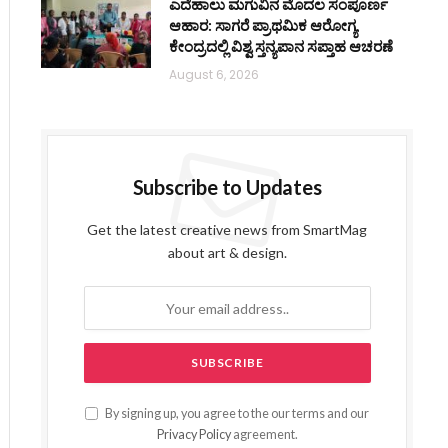
ಎದೆಹಾಲು ಮಗುವಿನ ಮೊದಲ ಸಂಪೂರ್ಣ
ಆಹಾರ: ಸಾಗರೆ ಪ್ರಾಥಮಿಕ ಆರೋಗ್ಯ
ಕೇಂದ್ರದಲ್ಲಿ ವಿಶ್ವ ಸ್ತನ್ಯಪಾನ ಸಪ್ತಾಹ ಆಚರಣೆ
August 6, 2026
Subscribe to Updates
Get the latest creative news from SmartMag
about art & design.
By signing up, you agree to the our terms and our
Privacy Policy
agreement.