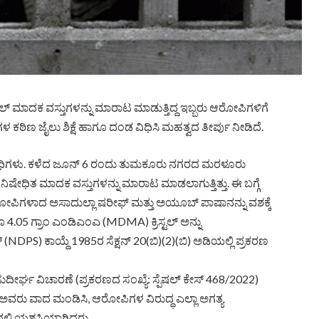
ಲ್ ಮಾದಕ ವಸ್ತುಗಳನ್ನು ಮಾರಾಟ ಮಾಡುತ್ತಿದ್ದ ಇಬ್ಬರು ಆರೋಪಿಗಳಿಗೆ
ಳ ಕಠಿಣ ಜೈಲು ಶಿಕ್ಷೆ ಹಾಗೂ ದಂಡ ವಿಧಿಸಿ ಮಹತ್ವದ ತೀರ್ಪು ನೀಡಿದೆ.
ರಾಧಿಗಳು. ಕಳೆದ ಜೂನ್ 6 ರಂದು ತುಮಕೂರು ನಗರದ ಮರಳೂರು
ಿಷೇಧಿತ ಮಾದಕ ವಸ್ತುಗಳನ್ನು ಮಾರಾಟ ಮಾಡಲಾಗುತ್ತಿತ್ತು. ಈ ಬಗ್ಗೆ
ೋಪಿಗಳಾದ ಅಸಾದುಲ್ಲಾ ಷರೀಫ್ ಮತ್ತು ಅಯೂಬ್ ಪಾಷಾನನ್ನು ವಶಕ್ಕೆ
ೂ 4.05 ಗ್ರಾಂ ಎಂಡಿಎಂಎ (MDMA) ಕ್ರಿಸ್ಟಲ್ ಅನ್ನು
(NDPS) ಕಾಯ್ದೆ 1985ರ ಸೆಕ್ಷನ್ 20(ಬಿ)(2)(ಬಿ) ಅಡಿಯಲ್ಲಿ ಪ್ರಕರಣ
ಸುದೀರ್ಘ ವಿಚಾರಣೆ (ಪ್ರಕರಣದ ಸಂಖ್ಯೆ: ಸ್ಪೆಷಲ್ ಕೇಸ್ 468/2022)
ವರು ವಾದ ಮಂಡಿಸಿ, ಆರೋಪಿಗಳ ವಿರುದ್ಧ ಎಲ್ಲಾ ಅಗತ್ಯ
ಲಿ ಯಶಸ್ವಿಯಾಗಿದ್ದರು.