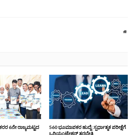
Webs
ಿ ನೌಕರರ 6ನೇ ರಾಜ್ಯಮಟ್ಟದ
560 ಭೂಮಾಪಕರ ಹುದ್ದೆ: ಸ್ಪರ್ಧಾತ್ಮಕ ಪರೀಕ್ಷೆಗೆ
ಒರಿಯಂಟೇಶನ್ ತರಬೇತಿ