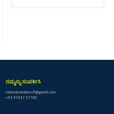
ನಮ್ಮನ್ನು ಸಂಪರ್ಕಿಸಿ
nammatumakuru9@gmail.com
+91 97417 17700