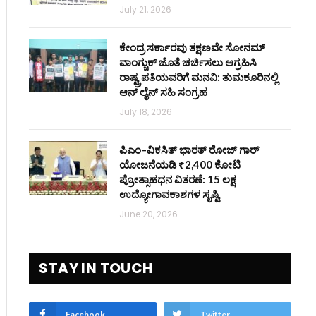
July 21, 2026
ಕೇಂದ್ರ ಸರ್ಕಾರವು ತಕ್ಷಣವೇ ಸೋನಮ್
ವಾಂಗ್ಚುಕ್ ಜೊತೆ ಚರ್ಚಿಸಲು ಆಗ್ರಹಿಸಿ
ರಾಷ್ಟ್ರಪತಿಯವರಿಗೆ ಮನವಿ: ತುಮಕೂರಿನಲ್ಲಿ
ಆನ್‌ ಲೈನ್ ಸಹಿ ಸಂಗ್ರಹ
July 18, 2026
ಪಿಎಂ–ವಿಕಸಿತ್ ಭಾರತ್ ರೋಜ್‌ ಗಾರ್
ಯೋಜನೆಯಡಿ ₹2,400 ಕೋಟಿ
ಪ್ರೋತ್ಸಾಹಧನ ವಿತರಣೆ: 15 ಲಕ್ಷ
ಉದ್ಯೋಗಾವಕಾಶಗಳ ಸೃಷ್ಟಿ
June 20, 2026
STAY IN TOUCH
Facebook
Twitter