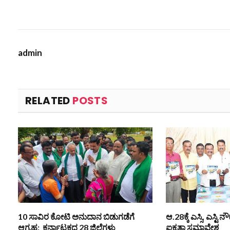
admin
RELATED
POSTS
10 ಸಾವಿರ ಕೋಟಿ ಅನುದಾನ ಬಿಡುಗಡೆಗೆ
ಆ.28ಕ್ಕೆ ಎಸ್ಸಿ, ಎಸ್ಟ
ಆಗ್ರಹ: ಕರ್ನಾಟಕದ 28 ಜಿಲ್ಲೆಗಳು
ಐಕ್ಯತಾ ಸಮಾವೇಶ