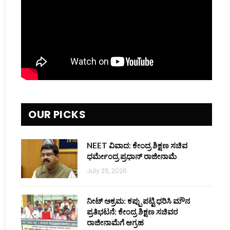
OUR PICKS
NEET ವಿವಾದ: ಕೇಂದ್ರ ಶಿಕ್ಷಣ ಸಚಿವ
ಧರ್ಮೇಂದ್ರ ಪ್ರಧಾನ್ ರಾಜೀನಾಮೆ
July 25, 2026
ನೀಟ್ ಅಕ್ರಮ: ಕಪ್ಪು ಪಟ್ಟಿ ಧರಿಸಿ ಮೌನ
ಪ್ರತಿಭಟನೆ: ಕೇಂದ್ರ ಶಿಕ್ಷಣ ಸಚಿವರ
ರಾಜೀನಾಮೆಗೆ ಆಗ್ರಹ