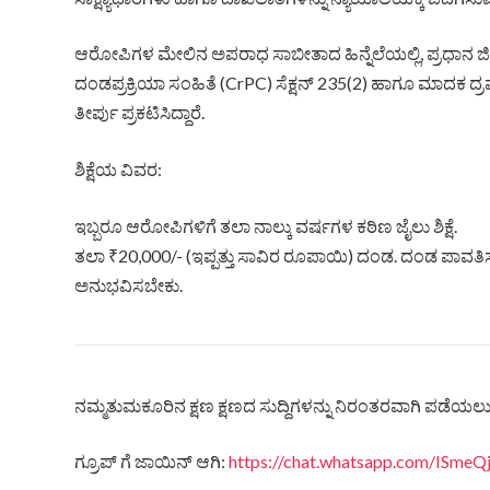
ಆರೋಪಿಗಳ ಮೇಲಿನ ಅಪರಾಧ ಸಾಬೀತಾದ ಹಿನ್ನೆಲೆಯಲ್ಲಿ, ಪ್ರಧಾನ ಜಿ
ದಂಡಪ್ರಕ್ರಿಯಾ ಸಂಹಿತೆ (CrPC) ಸೆಕ್ಷನ್ 235(2) ಹಾಗೂ ಮಾದಕ ದ್ರವ್
ತೀರ್ಪು ಪ್ರಕಟಿಸಿದ್ದಾರೆ.
ಶಿಕ್ಷೆಯ ವಿವರ:
ಇಬ್ಬರೂ ಆರೋಪಿಗಳಿಗೆ ತಲಾ ನಾಲ್ಕು ವರ್ಷಗಳ ಕಠಿಣ ಜೈಲು ಶಿಕ್ಷೆ.
ತಲಾ ₹20,000/- (ಇಪ್ಪತ್ತು ಸಾವಿರ ರೂಪಾಯಿ) ದಂಡ. ದಂಡ ಪಾವತಿಸಲ
ಅನುಭವಿಸಬೇಕು.
ನಮ್ಮತುಮಕೂರಿನ ಕ್ಷಣ ಕ್ಷಣದ ಸುದ್ದಿಗಳನ್ನು ನಿರಂತರವಾಗಿ ಪಡೆಯಲು ನ
ಗ್ರೂಪ್ ಗೆ ಜಾಯಿನ್ ಆಗಿ:
https://chat.whatsapp.com/ISm