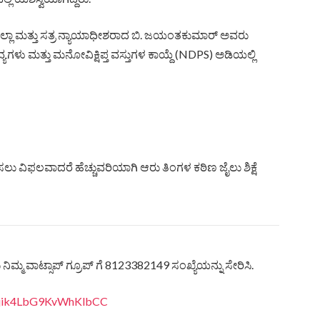
ಲ್ಲಾ ಮತ್ತು ಸತ್ರ ನ್ಯಾಯಾಧೀಶರಾದ ಬಿ. ಜಯಂತಕುಮಾರ್ ಅವರು
ಯಗಳು ಮತ್ತು ಮನೋವಿಕ್ಷಿಪ್ತ ವಸ್ತುಗಳ ಕಾಯ್ದೆ (NDPS) ಅಡಿಯಲ್ಲಿ
ು ವಿಫಲವಾದರೆ ಹೆಚ್ಚುವರಿಯಾಗಿ ಆರು ತಿಂಗಳ ಕಠಿಣ ಜೈಲು ಶಿಕ್ಷೆ
ಿಮ್ಮ ವಾಟ್ಸಾಪ್ ಗ್ರೂಪ್ ಗೆ 8123382149 ಸಂಖ್ಯೆಯನ್ನು ಸೇರಿಸಿ.
eQjik4LbG9KvWhKlbCC