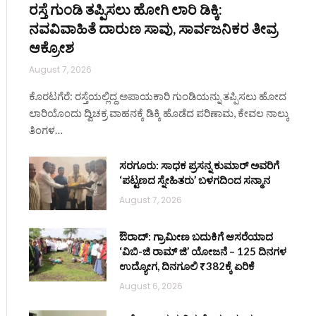
ರಸ್ತೆ ಗುಂಡಿ ತಪ್ಪಿಸಲು ಹೋಗಿ ಲಾರಿ ಡಿಕ್ಕಿ:
ನವವಿವಾಹಿತೆ ದಾರುಣ ಸಾವು, ಸಾರ್ವಜನಿಕರ ತೀವ್ರ
ಆಕ್ರೋಶ
August 7, 2026
ite
ಕೊರಟಗೆರೆ: ರಸ್ತೆಯಲ್ಲಿದ್ದ ಅಪಾಯಕಾರಿ ಗುಂಡಿಯನ್ನು ತಪ್ಪಿಸಲು ಹೋದ
ಲಾರಿಯೊಂದು ದ್ವಿಚಕ್ರ ವಾಹನಕ್ಕೆ ಡಿಕ್ಕಿ ಹೊಡೆದ ಪರಿಣಾಮ, ಕೇವಲ ನಾಲ್ಕು
ತಿಂಗಳ…
ಸರಗೂರು: ಸಾಧಕ ಪ್ರಸನ್ನ ಕುಮಾರ್ ಅವರಿಗೆ
‘ಪಟ್ಟಣದ ಸ್ನೇಹಿತರು’ ಬಳಗದಿಂದ ಸನ್ಮಾನ
August 7, 2026
ಔರಾದ್: ಗ್ರಾಮೀಣ ಬದುಕಿಗೆ ಆಸರೆಯಾದ
‘ವಿಬಿ-ಜಿ ರಾಮ್ ಜಿ’ ಯೋಜನೆ – 125 ದಿನಗಳ
ಉದ್ಯೋಗ, ದಿನಗೂಲಿ ₹382ಕ್ಕೆ ಏರಿಕೆ
August 6, 2026