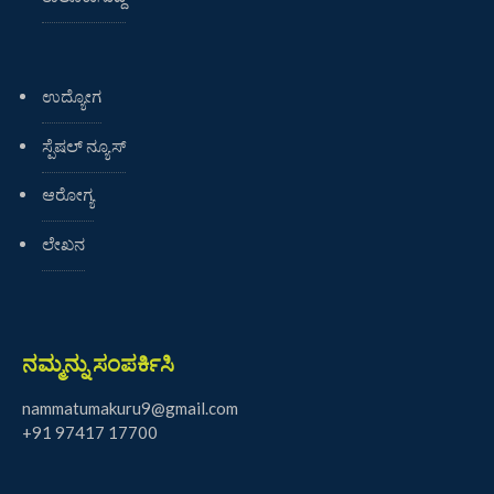
ಉದ್ಯೋಗ
ಸ್ಪೆಷಲ್ ನ್ಯೂಸ್
ಆರೋಗ್ಯ
ಲೇಖನ
ನಮ್ಮನ್ನು ಸಂಪರ್ಕಿಸಿ
nammatumakuru9@gmail.com
+91 97417 17700