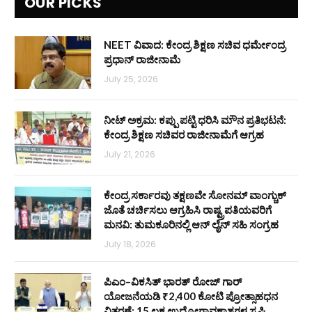
OUR PICKS
NEET ವಿವಾದ: ಕೇಂದ್ರ ಶಿಕ್ಷಣ ಸಚಿವ ಧರ್ಮೇಂದ್ರ
ಪ್ರಧಾನ್ ರಾಜೀನಾಮೆ
July 25, 2026
ನೀಟ್ ಅಕ್ರಮ: ಕಪ್ಪು ಪಟ್ಟಿ ಧರಿಸಿ ಮೌನ ಪ್ರತಿಭಟನೆ:
ಕೇಂದ್ರ ಶಿಕ್ಷಣ ಸಚಿವರ ರಾಜೀನಾಮೆಗೆ ಆಗ್ರಹ
July 21, 2026
ಕೇಂದ್ರ ಸರ್ಕಾರವು ತಕ್ಷಣವೇ ಸೋನಮ್ ವಾಂಗ್ಚುಕ್
ಜೊತೆ ಚರ್ಚಿಸಲು ಆಗ್ರಹಿಸಿ ರಾಷ್ಟ್ರಪತಿಯವರಿಗೆ
ಮನವಿ: ತುಮಕೂರಿನಲ್ಲಿ ಆನ್‌ ಲೈನ್ ಸಹಿ ಸಂಗ್ರಹ
July 18, 2026
ಪಿಎಂ–ವಿಕಸಿತ್ ಭಾರತ್ ರೋಜ್‌ ಗಾರ್
ಯೋಜನೆಯಡಿ ₹2,400 ಕೋಟಿ ಪ್ರೋತ್ಸಾಹಧನ
ವಿತರಣೆ: 15 ಲಕ್ಷ ಉದ್ಯೋಗಾವಕಾಶಗಳ ಸೃಷ್ಟಿ