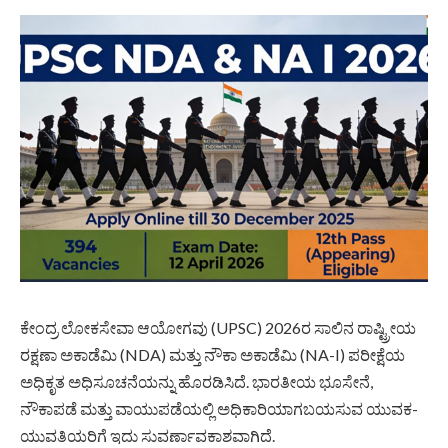
ಕೇಂದ್ರ ಲೋಕಸೇವಾ ಆಯೋಗವು (UPSC) 2026ರ ಸಾಲಿನ ರಾಷ್ಟ್ರೀಯ
ರಕ್ಷಣಾ ಅಕಾಡೆಮಿ (NDA) ಮತ್ತು ನೌಕಾ ಅಕಾಡೆಮಿ (NA-I) ಪರೀಕ್ಷೆಯ
ಅಧಿಕೃತ ಅಧಿಸೂಚನೆಯನ್ನು ಹೊರಡಿಸಿದೆ. ಭಾರತೀಯ ಭೂಸೇನೆ,
ನೌಕಾಪಡೆ ಮತ್ತು ವಾಯುಪಡೆಯಲ್ಲಿ ಅಧಿಕಾರಿಯಾಗಬಯಸುವ ಯುವಕ-
ಯುವತಿಯರಿಗೆ ಇದು ಸುವರ್ಣಾವಕಾಶವಾಗಿದೆ.