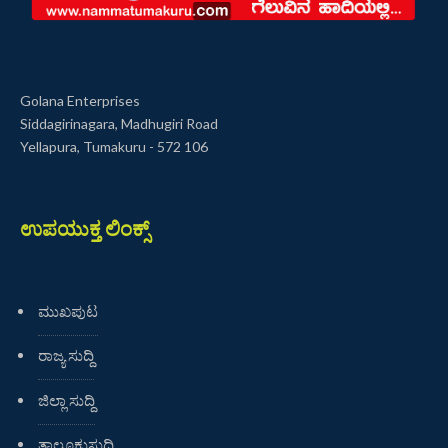
Golana Enterprises
Siddagirinagara, Madhugiri Road
Yellapura, Tumakuru - 572 106
ಉಪಯುಕ್ತ ಲಿಂಕ್ಸ್
ಮುಖಪುಟ
ರಾಜ್ಯ ಸುದ್ದಿ
ಜಿಲ್ಲಾ ಸುದ್ದಿ
ತಾಲೂಕುಸುದ್ದಿ