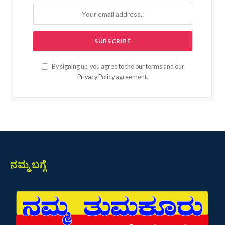
By signing up, you agree to the our terms and our
Privacy Policy
agreement.
ನಮ್ಮ ಬಗ್ಗೆ