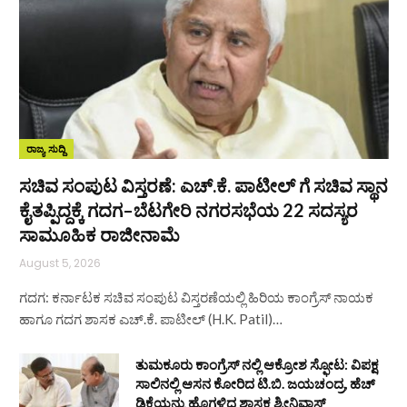
ರಾಜ್ಯ ಸುದ್ದಿ
ಸಚಿವ ಸಂಪುಟ ವಿಸ್ತರಣೆ: ಎಚ್.ಕೆ. ಪಾಟೀಲ್ ಗೆ ಸಚಿವ ಸ್ಥಾನ
ಕೈತಪ್ಪಿದ್ದಕ್ಕೆ ಗದಗ–ಬೆಟಗೇರಿ ನಗರಸಭೆಯ 22 ಸದಸ್ಯರ
ಸಾಮೂಹಿಕ ರಾಜೀನಾಮೆ
August 5, 2026
ಗದಗ: ಕರ್ನಾಟಕ ಸಚಿವ ಸಂಪುಟ ವಿಸ್ತರಣೆಯಲ್ಲಿ ಹಿರಿಯ ಕಾಂಗ್ರೆಸ್ ನಾಯಕ
ಹಾಗೂ ಗದಗ ಶಾಸಕ ಎಚ್.ಕೆ. ಪಾಟೀಲ್ (H.K. Patil)…
ತುಮಕೂರು ಕಾಂಗ್ರೆಸ್ ನಲ್ಲಿ ಆಕ್ರೋಶ ಸ್ಫೋಟ: ವಿಪಕ್ಷ
ಸಾಲಿನಲ್ಲಿ ಆಸನ ಕೋರಿದ ಟಿ.ಬಿ. ಜಯಚಂದ್ರ, ಹೆಚ್
ಡಿಕೆಯನ್ನು ಹೊಗಳಿದ ಶಾಸಕ ಶ್ರೀನಿವಾಸ್