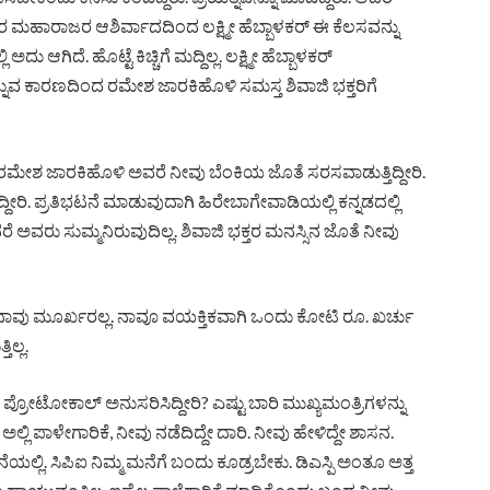
ದೇಶ್ವರ ಮಹಾರಾಜರ ಆಶಿರ್ವಾದದಿಂದ ಲಕ್ಷ್ಮೀ ಹೆಬ್ಬಾಳಕರ್ ಈ ಕೆಲಸವನ್ನು
ು ಆಗಿದೆ. ಹೊಟ್ಟೆ ಕಿಚ್ಚಿಗೆ ಮದ್ದಿಲ್ಲ. ಲಕ್ಷ್ಮೀ ಹೆಬ್ಬಾಳಕರ್
್ದಾರೆ ಎನ್ನುವ ಕಾರಣದಿಂದ ರಮೇಶ ಜಾರಕಿಹೊಳಿ ಸಮಸ್ತ ಶಿವಾಜಿ ಭಕ್ತರಿಗೆ
ರಮೇಶ ಜಾರಕಿಹೊಳಿ ಅವರೆ ನೀವು ಬೆಂಕಿಯ ಜೊತೆ ಸರಸವಾಡುತ್ತಿದ್ದೀರಿ.
ರಿ. ಪ್ರತಿಭಟನೆ ಮಾಡುವುದಾಗಿ ಹಿರೇಬಾಗೇವಾಡಿಯಲ್ಲಿ ಕನ್ನಡದಲ್ಲಿ
ರೆ ಅವರು ಸುಮ್ಮನಿರುವುದಿಲ್ಲ. ಶಿವಾಜಿ ಭಕ್ತರ ಮನಸ್ಸಿನ ಜೊತೆ ನೀವು
ವು ಮೂರ್ಖರಲ್ಲ. ನಾವೂ ವಯಕ್ತಿಕವಾಗಿ ಒಂದು ಕೋಟಿ ರೂ. ಖರ್ಚು
ಲ್ಲ.
್ರೋಟೋಕಾಲ್ ಅನುಸರಿಸಿದ್ದೀರಿ? ಎಷ್ಟು ಬಾರಿ ಮುಖ್ಯಮಂತ್ರಿಗಳನ್ನು
ು ಅಲ್ಲಿ ಪಾಳೇಗಾರಿಕೆ, ನೀವು ನಡೆದಿದ್ದೇ ದಾರಿ. ನೀವು ಹೇಳಿದ್ದೇ ಶಾಸನ.
ಮನೆಯಲ್ಲಿ. ಸಿಪಿಐ ನಿಮ್ಮ ಮನೆಗೆ ಬಂದು ಕೂಡ್ರಬೇಕು. ಡಿಎಸ್ಪಿ ಅಂತೂ ಅತ್ತ