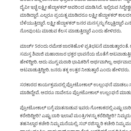
ದೈವೀ ಇಚ್ಛೆ ಲಕ್ಷ್ಮೀ ಹೆಬ್ಬಾಳಕರ್ ಅವರಿಂದ ಮಾಡಿಸಿದೆ. ಇಲ್ಲಿರುವ ಸಿದ್
ಮಾಡಿದ್ದಾರೆ. ಎಲ್ಲರೂ ಪ್ರಯತ್ನ ಮಾಡಿದರೂ ಲಕ್ಷ್ಮೀ ಹೆಬ್ಬಾಳಕರ್ ಕಾಲದಲ್ಲಿ ಅದ
ಬೆಳೆಯುತ್ತಿದ್ದಾರೆ. ಲಕ್ಷ್ಮೀ ಹೆಬ್ಬಾಳಕರ್ ಜನರ ಮನಸ್ಸನ್ನು ಗೆಲ್ಲುತ್ತಿದ
ನೋವುಂಟು ಮಾಡುವ ಕೆಲಸ ಮಾಡುತ್ತಿದ್ದಾರೆ ಎಂದು ಹೇಳಿದರು.
ಮಾರ್ಚ್ 5ರಂದು ರಮೇಶ ಜಾರಕಿಹೊಳಿ ಪ್ರತಿಭಟನೆ ಮಾಡುತ್ತಾರಂತೆ. 
ಸಮಸ್ತ ಶಿವಾಜಿ ಮಹಾರಾಜರ ಭಕ್ತರ ಭಾವನೆಯ ಜೊತೆಗೆ ಆಟವಾಡುತ್ತಿದ್ದೀ
ಹೇಳಿದ್ದೀರಿ. ಅದು ಮುಗ್ದ ಮರಾಠಿ ಭಾಷಿಕರಿಗೆ ಅರ್ಥವಾಗಿಲ್ಲ. ಅರ್ಥವಾದ
ಆಟವಾಡುತ್ತಿದ್ದೀರಿ. ಜನರು ತಕ್ಕ ಉತ್ತರ ನೀಡುತ್ತಾರೆ ಎಂದು ಹೇಳಿದರು.
ಸರಕಾರದ ಕಾರ್ಯಕ್ರಮದಲ್ಲಿ ಪ್ರೋಟೋಕಾಲ್ ಉಲ್ಲಂಘನೆ ಮಾಡಲು ನಾ
ಮಾಡಿದ್ದೇವೆ. ಆದರೂ ನಾವೇನೂ ಪ್ರೋಟೋಕಾಲ್ ಉಲ್ಲಂಘನೆ ಮಾಡುತ್ತಿ
ಪ್ರೋಟೋಕಾಲ್ ಬಗ್ಗೆ ಮಾತನಾಡುವ ಇವರು ಗೋಕಾಕದಲ್ಲಿ ಎಷ್ಟು ಬಾರಿ ಪ
ಕರೇದಿದ್ದೀರಿ? ಎಷ್ಟು ಬಾರಿ ಇಲಾಖೆ ಮಂತ್ರಿಗಳನ್ನು ಕರೆದಿದ್ದೀರಿ? ನಿಮ್ಮದ
ತಹಸಿಲ್ದಾರ ಕಚೇರಿ ನಿಮ್ಮ ಮನೆಯಲ್ಲಿ, ಸಬ್ ರಜಿಸ್ಟ್ರಾರಿ ಕಚೇರಿ ನಿಮ್ಮ 