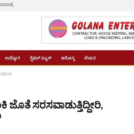
ದಯಾತ್ರೆ
ಉದ್ಯೋಗ
ಸ್ಪೆಷಲ್ ನ್ಯೂಸ್
ಆರೋಗ್ಯ
ಲೇಖನ
ಹಟ್ಟಿಹೊಳಿ
ೆಂಕಿ ಜೊತೆ ಸರಸವಾಡುತ್ತಿದ್ದೀರಿ,
ಿ