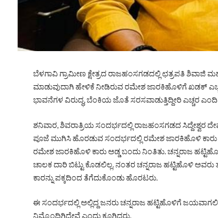
ಬೆಳಗಾವಿ ಗ್ರಾಮೀಣ ಕ್ಷೇತ್ರದ ರಾಜಹಂಸಗಡದಲ್ಲಿ ಛತ್ರಪತಿ ಶಿವಾಜ
ಮಾಡುವುದಾಗಿ ಹೇಳಿಕೆ ನೀಡಿರುವ ರಮೇಶ ಜಾರಕಿಹೊಳಿಗೆ ಖಡಕ್ ಎಚ್ಚರ
ಭಾವನೆಗಳ ವಿರುದ್ಧ, ಬೆಂಕಿಯ ಜೊತೆ ಸರಸವಾಡುತ್ತಿದ್ದೀರಿ ಎಚ್ಚರ ಎಂದಿದ್
ಶನಿವಾರ, ಶಿವರಾತ್ರಿಯ ಸಂದರ್ಭದಲ್ಲಿ ರಾಜಹಂಸಗಡದ ಸಿದ್ದೇಶ್ವರ ದೇವಸ್ಥ
ಪೂಜೆ ಮುಗಿಸಿ ಹೊರಡುವ ಸಂದರ್ಭದಲ್ಲಿ ರಮೇಶ ಜಾರಕಿಹೊಳಿ ಕಾರು 
ರಮೇಶ ಜಾರಕಿಹೊಳಿ ಕಾರು ಅಡ್ಡ ಬಂದು ನಿಂತಿತು. ಚನ್ನರಾಜ ಹಟ್ಟಿಹ
ಚಾಲಕ ದಾರಿ ಬಿಟ್ಟು ಕೊಡಲಿಲ್ಲ. ನಂತರ ಚನ್ನರಾಜ ಹಟ್ಟಿಹೊಳಿ ಅವರು ತಮ
ಕಾರನ್ನು ಪಕ್ಕದಿಂದ ತೆಗೆದುಕೊಂಡು ಹೊರಟರು.
ಈ ಸಂದರ್ಭದಲ್ಲಿ ಅಲ್ಲಿದ್ದ ಜನರು ಚನ್ನರಾಜ ಹಟ್ಟಿಹೊಳಿಗೆ ಜಯವ
ನಿಮ್ಮೊಂದಿಗಿದ್ದೇವೆ ಎಂದು ಕೂಗಿದರು.