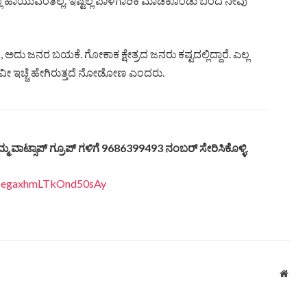
್ಲೂ ಹಾಯುವಂತಿಲ್ಲ. ಇಷ್ಟೆಲ್ಲ ಪಾಳೆಗಾರಿಕೆ ಮಾಡಿಕೊಂಡು ಬಂದ ನೀವು
್ನೆಗೆ, ಅದು ಜನರ ಬಯಕೆ. ಗೋಕಾಕ ಕ್ಷೇತ್ರದ ಜನರು ಕಷ್ಟದಲ್ಲಿದ್ದಾರೆ. ಎಲ್ಲ
ವೀ ಇಚ್ಚೆ ಹೇಗಿರುತ್ತದೆ ನೋಡೋಣ ಎಂದರು.
್ಮ ವಾಟ್ಸಾಪ್ ಗ್ರೂಪ್ ಗಳಿಗೆ 9686399493 ನಂಬರ್ ಸೇರಿಸಿಕೊಳ್ಳಿ.
EDpegaxhmLTkOnd50sAy
Webs