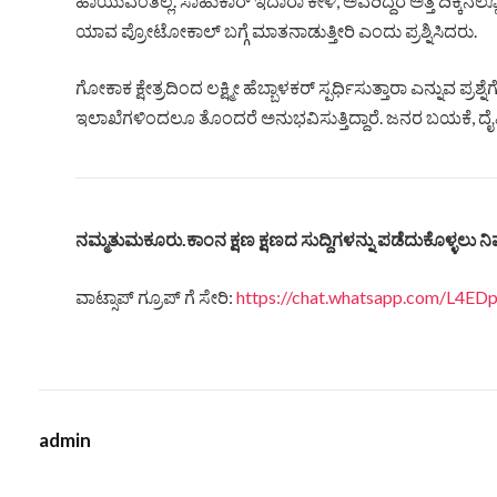
ಹಾಯುವಂತಿಲ್ಲ. ಸಾಹುಕಾರ್ ಇದಾರಾ ಕೇಳಿ, ಅವರಿದ್ದರೆ ಅತ್ತ ದಿಕ್ಕಿನಲ
ಯಾವ ಪ್ರೋಟೋಕಾಲ್ ಬಗ್ಗೆ ಮಾತನಾಡುತ್ತೀರಿ ಎಂದು ಪ್ರಶ್ನಿಸಿದರು.
ಗೋಕಾಕ ಕ್ಷೇತ್ರದಿಂದ ಲಕ್ಷ್ಮೀ ಹೆಬ್ಬಾಳಕರ್ ಸ್ಪರ್ಧಿಸುತ್ತಾರಾ ಎನ್ನುವ ಪ್ರಶ
ಇಲಾಖೆಗಳಿಂದಲೂ ತೊಂದರೆ ಅನುಭವಿಸುತ್ತಿದ್ದಾರೆ. ಜನರ ಬಯಕೆ, ದೈ
ನಮ್ಮತುಮಕೂರು.ಕಾಂನ ಕ್ಷಣ ಕ್ಷಣದ ಸುದ್ದಿಗಳನ್ನು ಪಡೆದುಕೊಳ್ಳಲು ನಿಮ
ವಾಟ್ಸಾಪ್ ಗ್ರೂಪ್ ಗೆ ಸೇರಿ:
https://chat.whatsapp.com/L4
admin