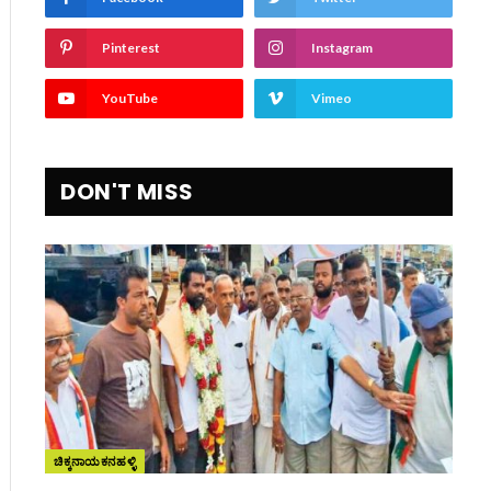
Pinterest
Instagram
YouTube
Vimeo
DON'T MISS
ಚಿಕ್ಕನಾಯಕನಹಳ್ಳಿ