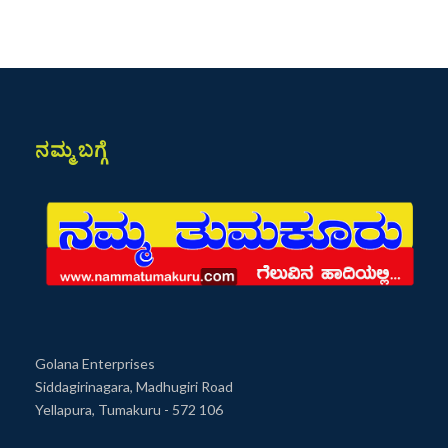
ನಮ್ಮ ಬಗ್ಗೆ
Golana Enterprises
Siddagirinagara, Madhugiri Road
Yellapura, Tumakuru - 572 106