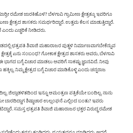
್ರೀ ರಮೇಶ ಜಾರಕಿಹೊಳಿ? ಬೆಳಗಾವಿ ಗ್ರಾಮೀಣ ಕ್ಷೇತ್ರಕ್ಕೂ ಇವರಿಗೂ
ೀಣ ಕ್ಷೇತ್ರದ ಶಾಸಕರು ಸಮರ್ಥರಿದ್ದಾರೆ. ಉತ್ತಮ ಕೆಲಸ ಮಾಡುತ್ತಿದ್ದಾರೆ.
ರೆ ಎಂದು ಎಚ್ಚರಿಕೆ ನೀಡಿದರು.
ಲ್ಲಿ ಛತ್ರಪತಿ ಶಿವಾಜಿ ಮಹಾರಾಜರ ಪುತ್ಥಳಿ ನಿರ್ಮಾಣವಾಗಬೇಕೆನ್ನುವ
ಷೇತ್ರಕ್ಕೆ ಏನು ಸಂಬಂಧ? ಗೋಕಾಕ ಕ್ಷೇತ್ರದ ಶಾಸಕರು ಅವರು, ಬೆಳಗಾವಿ
 ಭಾಗದ ಬಗ್ಗೆ ವಿಚಾರ ಮಾಡಲು ಅವರಿಗೆ ಸಾಕಷ್ಟು ಜ್ಞಾನವಿದೆ. ನೀವು
್ಕಿಲ್ಲ. ನಿಮ್ಮ ಕ್ಷೇತ್ರದ ಬಗ್ಗೆ ವಿಚಾರ ಮಾಡಿಕೊಳ್ಳಿ ಎಂದು ಚನ್ನರಾಜ
ಿಲ್ಲ. ಜಿಲ್ಲಾಡಳಿತದಿಂದ ಇನ್ನೂ ಆಮಂತ್ರಣ ಪತ್ರಿಕೆಯೇ ಬಂದಿಲ್ಲ. ನಾನು
ಯೇ ಬಾರದಿದ್ದಾಗ ಶಿಷ್ಠಾಚಾರ ಉಲ್ಲಂಘನೆ ಎಲ್ಲಿಂದ ಬಂತು? ಇವರು
್ದಾರೆ. ಸಮಸ್ತ ಛತ್ರಪತಿ ಶಿವಾಜಿ ಮಹಾರಾಜರ ಭಕ್ತರ ವಿರುದ್ಧ ರಮೇಶ
ಸಬೇಕೆಂದು ಕನಸು ಕಂಡಿದ್ದರು. ಪ್ರಯತ್ನವನ್ನೂ ಮಾಡಿದ್ದರು. ಆದರೆ