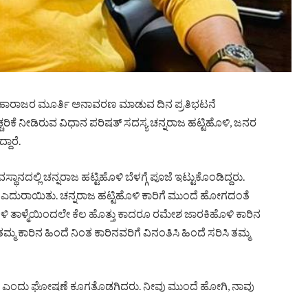
ಿ ಮಹಾರಾಜರ ಮೂರ್ತಿ ಅನಾವರಣ ಮಾಡುವ ದಿನ ಪ್ರತಿಭಟನೆ
ಿಕೆ ನೀಡಿರುವ ವಿಧಾನ ಪರಿಷತ್ ಸದಸ್ಯ ಚನ್ನರಾಜ ಹಟ್ಟಿಹೊಳಿ, ಜನರ
ದಾರೆ.
ಾನದಲ್ಲಿ ಚನ್ನರಾಜ ಹಟ್ಟಿಹೊಳಿ ಬೆಳಗ್ಗೆ ಪೂಜೆ ಇಟ್ಟುಕೊಂಡಿದ್ದರು.
ಎದುರಾಯಿತು. ಚನ್ನರಾಜ ಹಟ್ಟಿಹೊಳಿ ಕಾರಿಗೆ ಮುಂದೆ ಹೋಗದಂತೆ
ೊಳಿ ತಾಳ್ಮೆಯಿಂದಲೇ ಕೆಲ ಹೊತ್ತು ಕಾದರೂ ರಮೇಶ ಜಾರಕಿಹೊಳಿ ಕಾರಿನ
್ಮ ಕಾರಿನ ಹಿಂದೆ ನಿಂತ ಕಾರಿನವರಿಗೆ ವಿನಂತಿಸಿ ಹಿಂದೆ ಸರಿಸಿ ತಮ್ಮ
ಾಗಲಿ ಎಂದು ಘೋಷಣೆ ಕೂಗತೊಡಗಿದರು. ನೀವು ಮುಂದೆ ಹೋಗಿ, ನಾವು