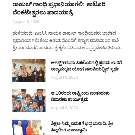
ರಾಹುಲ್ ಗಾಂಧಿ ಪ್ರಧಾನಿಯಾಗಲಿ: ಕಾಟೂರಿ
ವೆಂಕಟೇಶ್ವರಲು ಪಾದಯಾತ್ರೆ
August 8, 2026
ಹುಳಿಯಾರು: ಎಐಸಿಸಿ ನಾಯಕ ರಾಹುಲ್ ಗಾಂಧಿಯವರು ಭಾರತದ
ಪ್ರಧಾನಿಯಾಗಬೇಕೆಂಬ ಆಶಯದೊಂದಿಗೆ ಕನ್ಯಾಕುಮಾರಿಯಿಂದ ಕಾಶಿ
ಶ್ರೀರಂಗದವರೆಗೆ ಪಾದಯಾತ್ರೆ ಕೈಗೊಂಡಿರುವ ಆಂಧ್ರಪ್ರದೇಶದ ಹಿರಿಯ…
ಆಗಸ್ಟ್ 9ರಂದು ತಿಪಟೂರಿನಲ್ಲಿ ಪ್ರಥಮ ಬಾರಿಗೆ
ರಾಜ್ಯಮಟ್ಟದ ಯೋಗ ಚಾಂಪಿಯನ್ಷಿಪ್ ಸ್ಪರ್ಧೆ
August 8, 2026
ಆ.10ರಂದು ರಾಷ್ಟ್ರೀಯ ಜಂತುಹುಳು
ನಿವಾರಣಾ ಕಾರ್ಯಕ್ರಮ
August 8, 2026
ಶಿಕ್ಷಣ ನಿಮ್ಮ ಬದುಕಿಗೆ ಭದ್ರ ಬುನಾದಿ: ಶ್ರೀ
ಸಿದ್ಧಲಿಂಗ ಮಹಾಸ್ವಾಮಿ