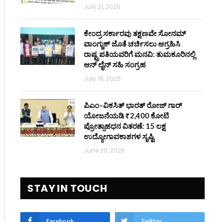
July 21, 2026
ಕೇಂದ್ರ ಸರ್ಕಾರವು ತಕ್ಷಣವೇ ಸೋನಮ್
ವಾಂಗ್ಚುಕ್ ಜೊತೆ ಚರ್ಚಿಸಲು ಆಗ್ರಹಿಸಿ
ರಾಷ್ಟ್ರಪತಿಯವರಿಗೆ ಮನವಿ: ತುಮಕೂರಿನಲ್ಲಿ
ಆನ್‌ ಲೈನ್ ಸಹಿ ಸಂಗ್ರಹ
July 18, 2026
ಪಿಎಂ–ವಿಕಸಿತ್ ಭಾರತ್ ರೋಜ್‌ ಗಾರ್
ಯೋಜನೆಯಡಿ ₹2,400 ಕೋಟಿ
ಪ್ರೋತ್ಸಾಹಧನ ವಿತರಣೆ: 15 ಲಕ್ಷ
ಉದ್ಯೋಗಾವಕಾಶಗಳ ಸೃಷ್ಟಿ
June 20, 2026
STAY IN TOUCH
Facebook
Twitter