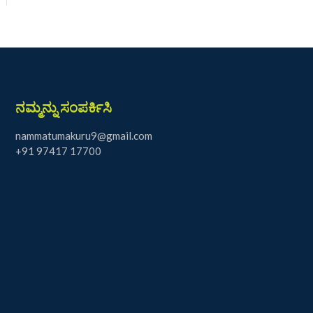
ನಮ್ಮನ್ನು ಸಂಪರ್ಕಿಸಿ
nammatumakuru9@gmail.com
+91 97417 17700