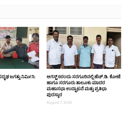
ಸದೃಢ ಜಗತ್ತು ನಿರ್ಮಿಸಿ:
ಆಗಸ್ಟ್ 8ರಂದು ಸರಗೂರಿನಲ್ಲಿ ಹೆಚ್.ಡಿ. ಕೋಟೆ
ಹಾಗೂ ಸರಗೂರು ತಾಲೂಕು ಮಾದರ
ಮಹಾಸಭಾ ಉದ್ಘಾಟನೆ ಮತ್ತು ಪ್ರತಿಭಾ
ಪುರಸ್ಕಾರ
August 7, 2026