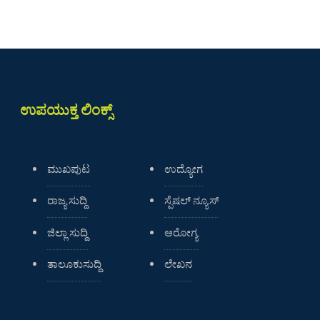
ಉಪಯುಕ್ತ ಲಿಂಕ್ಸ್
ಮುಖಪುಟ
ಉದ್ಯೋಗ
ರಾಜ್ಯ ಸುದ್ದಿ
ಸ್ಪೆಷಲ್ ನ್ಯೂಸ್
ಜಿಲ್ಲಾ ಸುದ್ದಿ
ಆರೋಗ್ಯ
ತಾಲೂಕುಸುದ್ದಿ
ಲೇಖನ