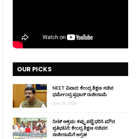
OUR PICKS
NEET ವಿವಾದ: ಕೇಂದ್ರ ಶಿಕ್ಷಣ ಸಚಿವ
ಧರ್ಮೇಂದ್ರ ಪ್ರಧಾನ್ ರಾಜೀನಾಮೆ
July 25, 2026
ನೀಟ್ ಅಕ್ರಮ: ಕಪ್ಪು ಪಟ್ಟಿ ಧರಿಸಿ ಮೌನ
ಪ್ರತಿಭಟನೆ: ಕೇಂದ್ರ ಶಿಕ್ಷಣ ಸಚಿವರ
ರಾಜೀನಾಮೆಗೆ ಆಗ್ರಹ