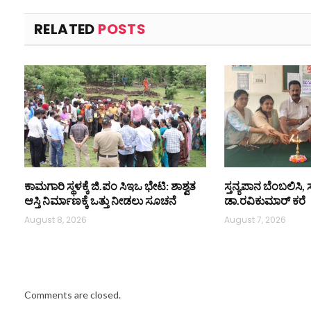
RELATED
POSTS
ಕಾಮಗಾರಿ ಸ್ಥಳಕ್ಕೆ ಜಿ.ಪಂ ಸಿಇಒ ಭೇಟಿ: ಶಾಶ್ವತ
ಸ್ತನ್ಯಪಾನ ಬೆಂಬಲಿಸಿ, 
ಆಸ್ತಿ ನಿರ್ಮಾಣಕ್ಕೆ ಒತ್ತು ನೀಡಲು ಸೂಚನೆ
ಡಾ.ರವಿಕುಮಾರ್ ಕರೆ
August 8, 2026
August 7, 2026
Comments are closed.