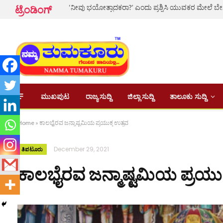
ಟ್ರೆಂಡಿಂಗ್
ಮುಖಪುಟ
ರಾಜ್ಯ ಸುದ್ದಿ
ಜಿಲ್ಲಾ ಸುದ್ದಿ
ತಾಲೂಕು ಸುದ್ದಿ
Home
»
ಕಾಲಭೈರವ ಜನ್ಮಾಷ್ಟಮಿಯ ಪ್ರಯುಕ್ತ ಉತ್ಸವ
December 29, 2021
ತಿಪಟೂರು
ಕಾಲಭೈರವ ಜನ್ಮಾಷ್ಟಮಿಯ ಪ್ರಯುಕ