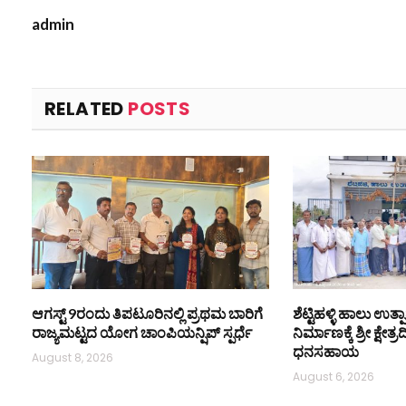
admin
RELATED
POSTS
ಆಗಸ್ಟ್ 9ರಂದು ತಿಪಟೂರಿನಲ್ಲಿ ಪ್ರಥಮ ಬಾರಿಗೆ
ಶೆಟ್ಟಿಹಳ್ಳಿ ಹಾಲು ಉ
ರಾಜ್ಯಮಟ್ಟದ ಯೋಗ ಚಾಂಪಿಯನ್ಷಿಪ್ ಸ್ಪರ್ಧೆ
ನಿರ್ಮಾಣಕ್ಕೆ ಶ್ರೀ ಕ್ಷೇತ್
ಧನಸಹಾಯ
August 8, 2026
August 6, 2026