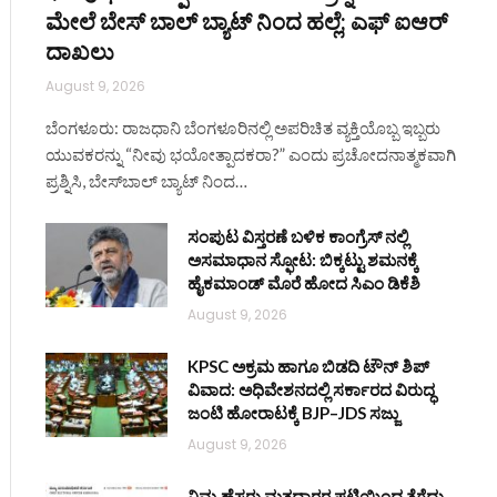
ಮೇಲೆ ಬೇಸ್‌ ಬಾಲ್ ಬ್ಯಾಟ್‌ ನಿಂದ ಹಲ್ಲೆ; ಎಫ್‌ ಐಆರ್
ದಾಖಲು
August 9, 2026
ಬೆಂಗಳೂರು: ರಾಜಧಾನಿ ಬೆಂಗಳೂರಿನಲ್ಲಿ ಅಪರಿಚಿತ ವ್ಯಕ್ತಿಯೊಬ್ಬ ಇಬ್ಬರು
ಯುವಕರನ್ನು “ನೀವು ಭಯೋತ್ಪಾದಕರಾ?” ಎಂದು ಪ್ರಚೋದನಾತ್ಮಕವಾಗಿ
ಪ್ರಶ್ನಿಸಿ, ಬೇಸ್‌ಬಾಲ್ ಬ್ಯಾಟ್‌ ನಿಂದ…
ಸಂಪುಟ ವಿಸ್ತರಣೆ ಬಳಿಕ ಕಾಂಗ್ರೆಸ್‌ ನಲ್ಲಿ
ಅಸಮಾಧಾನ ಸ್ಫೋಟ: ಬಿಕ್ಕಟ್ಟು ಶಮನಕ್ಕೆ
ಹೈಕಮಾಂಡ್‌ ಮೊರೆ ಹೋದ ಸಿಎಂ ಡಿಕೆಶಿ
August 9, 2026
KPSC ಅಕ್ರಮ ಹಾಗೂ ಬಿಡದಿ ಟೌನ್‌ ಶಿಪ್
ವಿವಾದ: ಅಧಿವೇಶನದಲ್ಲಿ ಸರ್ಕಾರದ ವಿರುದ್ಧ
ಜಂಟಿ ಹೋರಾಟಕ್ಕೆ BJP–JDS ಸಜ್ಜು
August 9, 2026
ನಿಮ್ಮ ಹೆಸರು ಮತದಾರರ ಪಟ್ಟಿಯಿಂದ ತೆಗೆದು