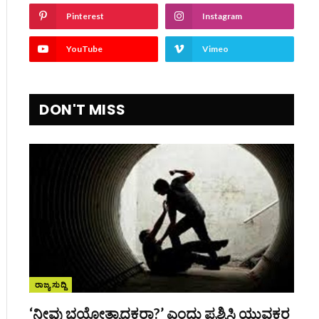
Pinterest
Instagram
ite
YouTube
Vimeo
DON'T MISS
ರಾಜ್ಯ ಸುದ್ದಿ
‘ನೀವು ಭಯೋತ್ಪಾದಕರಾ?’ ಎಂದು ಪ್ರಶ್ನಿಸಿ ಯುವಕರ