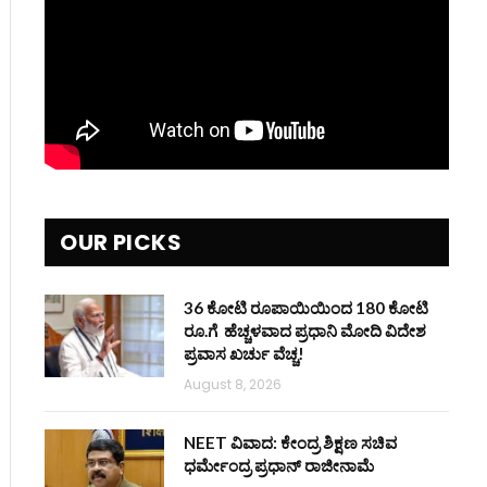
OUR PICKS
36 ಕೋಟಿ ರೂಪಾಯಿಯಿಂದ 180 ಕೋಟಿ
ರೂ.ಗೆ ಹೆಚ್ಚಳವಾದ ಪ್ರಧಾನಿ ಮೋದಿ ವಿದೇಶ
ಪ್ರವಾಸ ಖರ್ಚು ವೆಚ್ಚ!
August 8, 2026
NEET ವಿವಾದ: ಕೇಂದ್ರ ಶಿಕ್ಷಣ ಸಚಿವ
ಧರ್ಮೇಂದ್ರ ಪ್ರಧಾನ್ ರಾಜೀನಾಮೆ