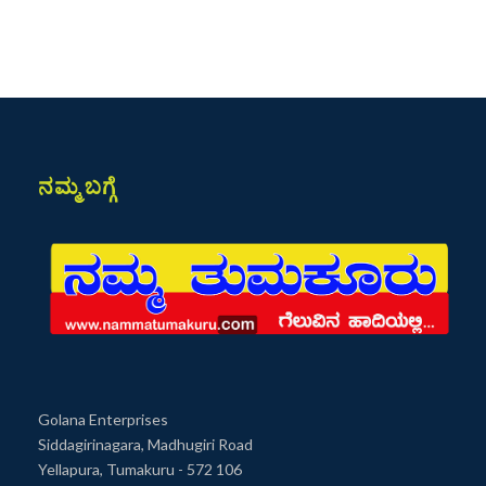
ನಮ್ಮ ಬಗ್ಗೆ
Golana Enterprises
Siddagirinagara, Madhugiri Road
Yellapura, Tumakuru - 572 106