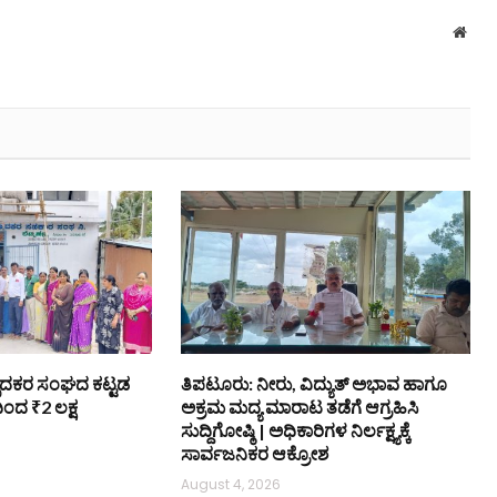
Webs
ತ್ಪಾದಕರ ಸಂಘದ ಕಟ್ಟಡ
ತಿಪಟೂರು: ನೀರು, ವಿದ್ಯುತ್ ಅಭಾವ ಹಾಗೂ
ರದಿಂದ ₹2 ಲಕ್ಷ
ಅಕ್ರಮ ಮದ್ಯ ಮಾರಾಟ ತಡೆಗೆ ಆಗ್ರಹಿಸಿ
ಸುದ್ದಿಗೋಷ್ಠಿ | ಅಧಿಕಾರಿಗಳ ನಿರ್ಲಕ್ಷ್ಯಕ್ಕೆ
ಸಾರ್ವಜನಿಕರ ಆಕ್ರೋಶ
August 4, 2026