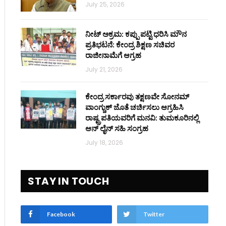
July 25, 2026
ನೀಟ್ ಅಕ್ರಮ: ಕಪ್ಪು ಪಟ್ಟಿ ಧರಿಸಿ ಮೌನ
ಪ್ರತಿಭಟನೆ: ಕೇಂದ್ರ ಶಿಕ್ಷಣ ಸಚಿವರ
ರಾಜೀನಾಮೆಗೆ ಆಗ್ರಹ
July 21, 2026
ಕೇಂದ್ರ ಸರ್ಕಾರವು ತಕ್ಷಣವೇ ಸೋನಮ್
ವಾಂಗ್ಚುಕ್ ಜೊತೆ ಚರ್ಚಿಸಲು ಆಗ್ರಹಿಸಿ
ರಾಷ್ಟ್ರಪತಿಯವರಿಗೆ ಮನವಿ: ತುಮಕೂರಿನಲ್ಲಿ
ಆನ್‌ ಲೈನ್ ಸಹಿ ಸಂಗ್ರಹ
July 18, 2026
STAY IN TOUCH
Facebook
Twitter