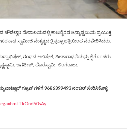
ಚೌಡೇಶ್ವರಿ ದೇವಾಲಯದಲ್ಲಿ ಕಾಲಭೈರವ ಜನ್ಮಾಷ್ಟಮಿಯ ಪ್ರಯುಕ್ತ
 ಸ್ವಾಮೀಜಿ ನೇತೃತ್ವದಲ್ಲಿ ಶ್ರದ್ಧಾ ಭಕ್ತಿಯಿಂದ ನೆರವೇರಿಸಿದರು.
 ರುದ್ರಾಭಿಷೇಕ, ಗಂಧದ ಅಭಿಷೇಕ, ದೀಪಾರಾಧನೆಯನ್ನು ಕೈಗೊಂಡರು.
ಸ್ವಾಮಿ, ಜಗದೀಶ್, ದೊರೆಸ್ವಾಮಿ, ಲಿಂಗರಾಜು,
್ಮ ವಾಟ್ಸಾಪ್ ಗ್ರೂಪ್ ಗಳಿಗೆ 9686399493 ನಂಬರ್ ಸೇರಿಸಿಕೊಳ್ಳಿ.
EDpegaxhmLTkOnd50sAy