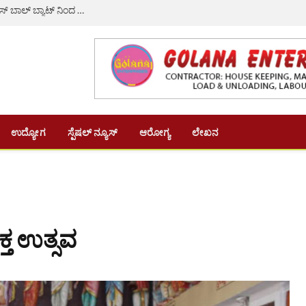
‘ನೀವು ಭಯೋತ್ಪಾದಕರಾ?’ ಎಂದು ಪ್ರಶ್ನಿಸಿ ಯುವಕರ ಮೇಲೆ ಬೇಸ್‌ ಬಾಲ್ ಬ್ಯಾಟ್‌ ನಿಂದ ಹಲ್ಲೆ; ಎಫ್‌ ಐಆರ್ ದಾಖಲು
ಉದ್ಯೋಗ
ಸ್ಪೆಷಲ್ ನ್ಯೂಸ್
ಆರೋಗ್ಯ
ಲೇಖನ
್ತ ಉತ್ಸವ